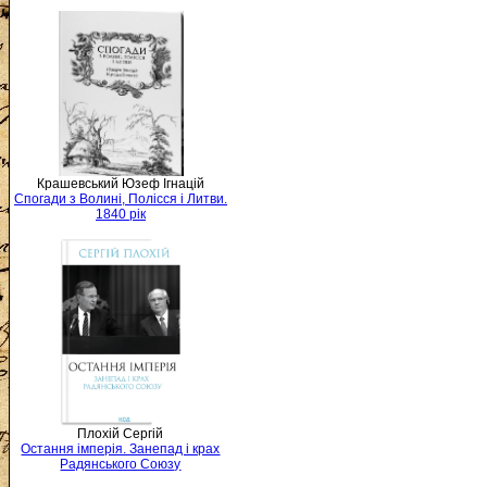
Крашевський Юзеф Ігнацій
Спогади з Волині, Полісся і Литви.
1840 рік
Плохій Сергій
Остання імперія. Занепад і крах
Радянського Союзу