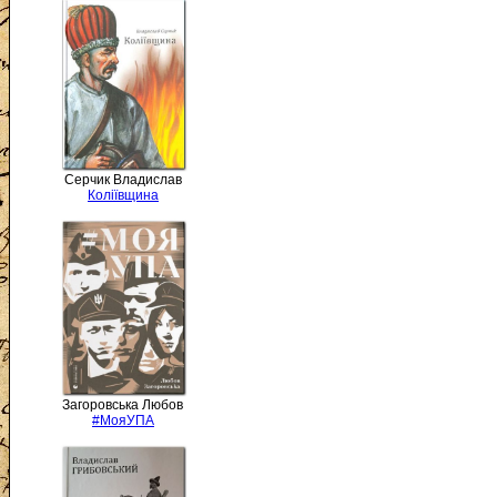
Серчик Владислав
Коліївщина
Загоровська Любов
#МояУПА