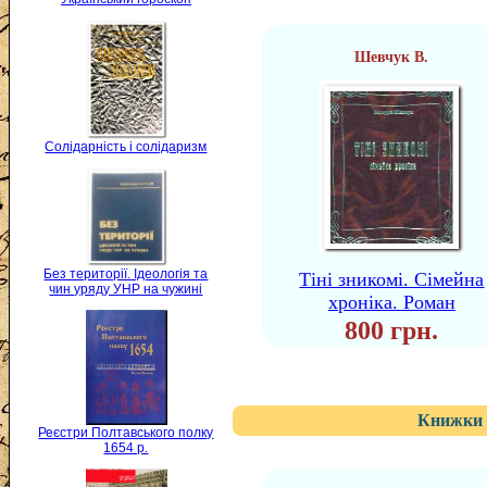
Шевчук В.
Солідарність і солідаризм
Без території. Ідеологія та
Тіні зникомі. Сімейна
чин уряду УНР на чужині
хроніка. Роман
800 грн.
Книжки 
Реєстри Полтавського полку
1654 р.