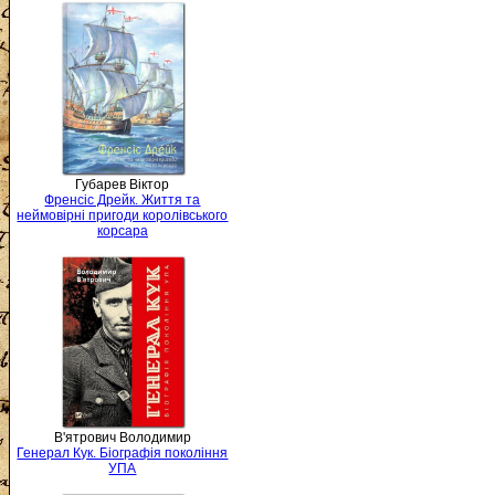
Губарев Віктор
Френсіс Дрейк. Життя та
неймовірні пригоди королівського
корсара
В'ятрович Володимир
Генерал Кук. Біографія покоління
УПА