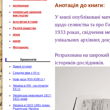
Анотація до книги:
розпродаж
українське народне
мистецтво
У книзі опубліковані мат
всесвітня історія
щодо селянства та про Г
Релігієзнавство
1933 роках, свідчення м
різне
унікальних архівних док
архів
Фотоанонс
Розрахована на широкий 
Хронологія
істориків-дослідників.
Давня історія
Середні віки з VI ст.
Нові часи (XVI-XVIII ст.)
Україна в XIX - на початку
XX ст.
Українська революція 1917-
1921 років
Україна в 1922-1991 роках.
Радянська Україна