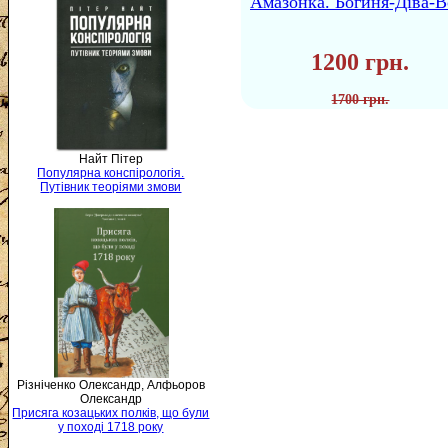
Амазонка. Богиня-Діва-В
1200 грн.
1700 грн.
Найт Пітер
Популярна конспірологія.
Путівник теоріями змови
Різніченко Олександр, Алфьоров
Олександр
Присяга козацьких полків, що були
у поході 1718 року