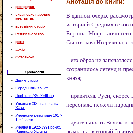
Анотація до книги:
розпродаж
В данном очерке рассмотр
українське народне
мистецтво
историей Средних веков 
всесвітня історія
Европы. Миф о личности 
Релігієзнавство
Святослава Игоревича, со
різне
архів
Фотоанонс
– его образ не запечатлел
сохранилось легенд и пре
Хронологія
князя;
Давня історія
Середні віки з VI ст.
– правитель Руси, скорее
Нові часи (XVI-XVIII ст.)
персонаж, нежели народн
Україна в XIX - на початку
XX ст.
Українська революція 1917-
1921 років
– деятельность Великого 
Україна в 1922-1991 роках.
вымысел, который базируе
Радянська Україна