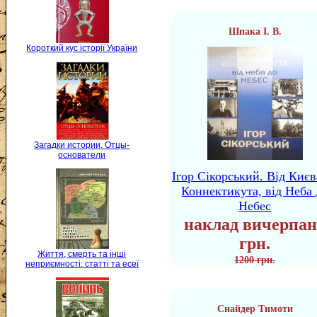
Шпака І. В.
Короткий кус історії України
Загадки истории. Отцы-
основатели
Ігор Сікорський. Від Києв
Коннектикута, від Неба 
Небес
наклад вичерпан
грн.
Життя, смерть та інші
1200 грн.
неприємності: статті та есеї
Снайдер Тимоти