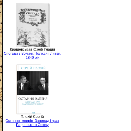
Крашевський Юзеф Ігнацій
Спогади з Волині, Полісся і Литви.
1840 рік
Плохій Сергій
Остання імперія. Занепад і крах
Радянського Союзу