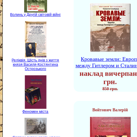
Волинь у Другій світовій війні
Кровавые земли: Европ
Реліквія. Шість днів з життя
между Гитлером и Стали
князя Василя-Костянтина
Острозького
наклад вичерпан
грн.
850 грн.
Войтович Валерій
Феномен міста