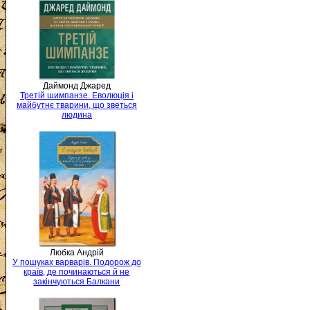
Даймонд Джаред
Третій шимпанзе. Еволюція і
майбутнє тварини, що зветься
людина
Любка Андрій
У пошуках варварів. Подорож до
країв, де починаються й не
закінчуються Балкани