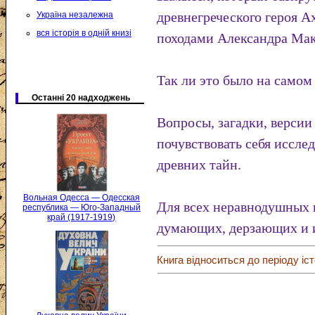
древнегреческого героя Ах
Україна незалежна
вся історія в одній книзі
походами Александра Мак
Так ли это было на самом
Останні 20 надходжень
Вопросы, загадки, верси
почувствовать себя иссле
древних тайн.
Вольная Одесса — Одесская
Для всех неравнодушных
республика — Юго-Западный
край (1917-1919)
думающих, дерзающих и и
Книга відноситься до періоду іст