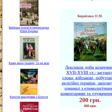
Корнієнко О.М.
Вибрані поезії в перекладах
Юрія Буряка
Кажи жінці правду, та не всю
Лексикон доби козаччи
XVII-XVIII ст.: застаріл
слова, військові, побутов
релігійні терміни, запози
одиниці з етимологічни
коментарями та тлумачен
Короткі мандрівки з Боготи
200 грн.
360 грн.