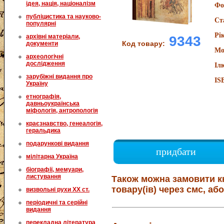
ідея, нація, націоналізм
Фо
публіцистика та науково-
Ст
популярні
Рі
архівні матеріали,
9343
Код товару:
документи
Мо
археологічні
дослідження
Іл
зарубіжні видання про
IS
Україну
етнографія,
давньоукраїнська
міфологія, антропологія
краєзнавство, генеалогія,
геральдика
подарункові видання
придбати
мілітарна Україна
біографії, мемуари,
листування
Також можна замовити к
товару(ів) через смс, або
визвольні рухи XX ст.
періодичні та серійні
видання
перекладна література