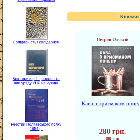
Книжки 
Петров Олексій
Солідарність і солідаризм
Без території. Ідеологія та
чин уряду УНР на чужині
Кава з присмаком попе
Реєстри Полтавського полку
1654 р.
280 грн.
380 грн.