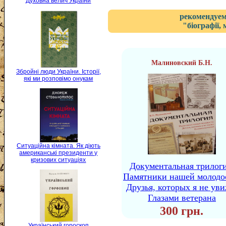
Духовна велич України
рекомендуем
"біографії,
Малиновский Б.Н.
Збройні люди України. Історії,
які ми розповімо онукам
Ситуаційна кімната. Як діють
американські президенти у
кризових ситуаціях
Документальная трилоги
Памятники нашей молодо
Друзья, которых я не уви
Глазами ветерана
300 грн.
Український гороскоп