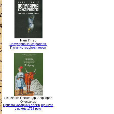
Найт Пітер
Популярна конспірологія.
Путівник теоріями змови
Різніченко Олександр, Алфьоров
Олександр
Присяга козацьких полків, що були
у поході 1718 року