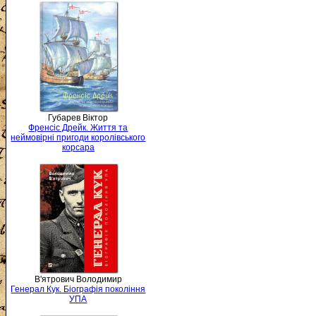
Губарев Віктор
Френсіс Дрейк. Життя та
неймовірні пригоди королівського
корсара
В'ятрович Володимир
Генерал Кук. Біографія покоління
УПА