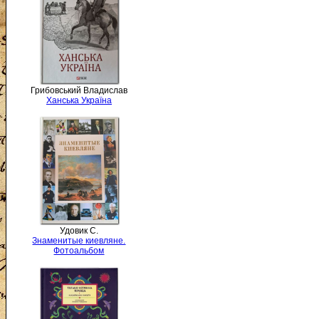
Грибовський Владислав
Ханська Україна
Удовик С.
Знаменитые киевляне.
Фотоальбом