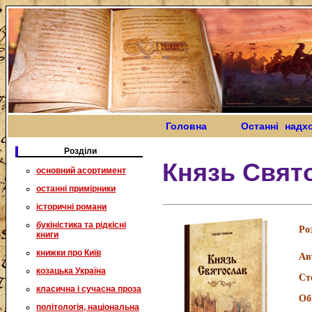
Головна
Останні надх
Розділи
Князь Свят
основний асортимент
останні примірники
історичні романи
букіністика та рідкісні
Ро
книги
книжки про Київ
Ав
козацька Україна
Ст
класична і сучасна проза
Об
політологія, національна