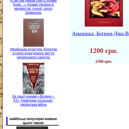
«Святим дивом сяють храми
Божі…» Храми України в
малярстві, поезії, прозі
Шевченка
Амазонка. Богиня-Діва-В
1200 грн.
Українська культура. Коротка
історія культурного життя
українського народа
1700 грн.
За лаштунками «Волині—
43». Невідома польсько-
українська війна
найбільш популярні книжки
цього тижня