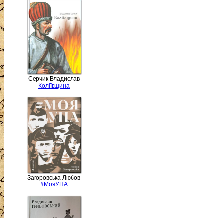
Серчик Владислав
Коліївщина
Загоровська Любов
#МояУПА