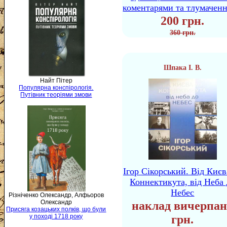
коментарями та тлумачен
200 грн.
360 грн.
Шпака І. В.
Найт Пітер
Популярна конспірологія.
Путівник теоріями змови
Ігор Сікорський. Від Києв
Коннектикута, від Неба 
Небес
Різніченко Олександр, Алфьоров
Олександр
наклад вичерпан
Присяга козацьких полків, що були
у поході 1718 року
грн.