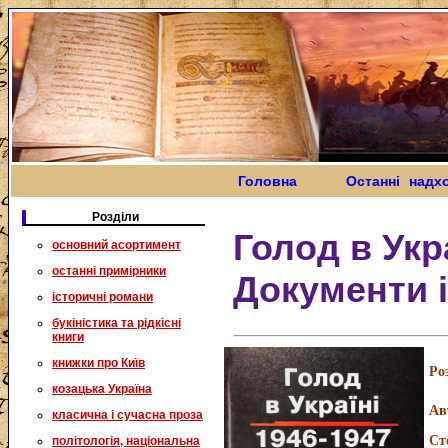
Головна
Останні надх
Розділи
Голод в Укра
основний асортимент
останні примірники
Документи і
історичні романи
букіністика та рідкісні
книги
книжки про Київ
Ро
козацька Україна
Ав
класична і сучасна проза
Ст
політологія, національна