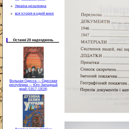
Україна незалежна
вся історія в одній книзі
Останні 20 надходжень
Вольная Одесса — Одесская
республика — Юго-Западный
край (1917-1919)