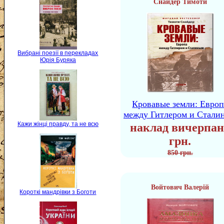
Снайдер Тимоти
Вибрані поезії в перекладах
Юрія Буряка
Кровавые земли: Европ
между Гитлером и Стали
Кажи жінці правду, та не всю
наклад вичерпан
грн.
850 грн.
Войтович Валерій
Короткі мандрівки з Боготи