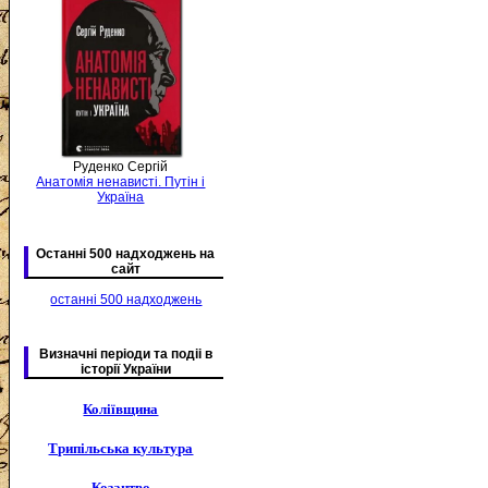
Руденко Сергій
Анатомія ненависті. Путін і
Україна
Останні 500 надходжень на
сайт
останні 500 надходжень
Визначні періоди та подіі в
історії України
Коліївщина
Трипільська культура
Козацтво