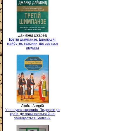
Даймонд Джаред
Третій шимпанзе. Еволюція і
майбутнє тварини, що зветься
людина
Любка Андрій
У пошуках варварів. Подорож до
країв, де починаються й не
закінчуються Балкани