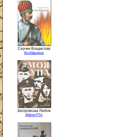
Серчик Владислав
Коліївщина
Загоровська Любов
#МояУПА