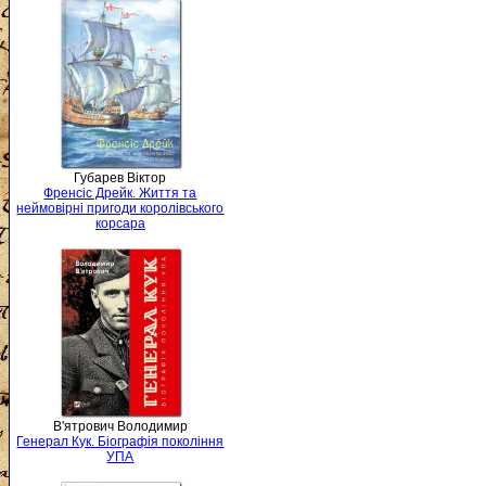
Губарев Віктор
Френсіс Дрейк. Життя та
неймовірні пригоди королівського
корсара
В'ятрович Володимир
Генерал Кук. Біографія покоління
УПА