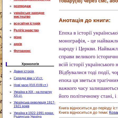
товару(ів) через смс, або
розпродаж
українське народне
мистецтво
Анотація до книги:
всесвітня історія
Релігієзнавство
Епоха в історії українськ
різне
монографія, - це найважл
архів
народу і Церкви. Найважл
Фотоанонс
справи великого історично
всій історії українського 
Хронологія
Відбувалися тоді події, чо
Давня історія
Середні віки з VI ст.
епоха ця зветься трагічни
Нові часи (XVI-XVIII ст.)
важкого часу залишаються 
Україна в XIX - на початку
його політичному стані, і
XX ст.
Українська революція 1917-
1921 років
Книга відноситься до періоду іст
Книга відноситься до теми:
Коза
Україна в 1922-1991 роках.
Радянська Україна