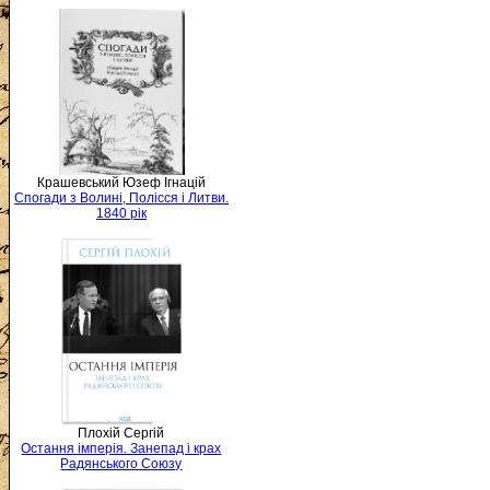
Крашевський Юзеф Ігнацій
Спогади з Волині, Полісся і Литви.
1840 рік
Плохій Сергій
Остання імперія. Занепад і крах
Радянського Союзу