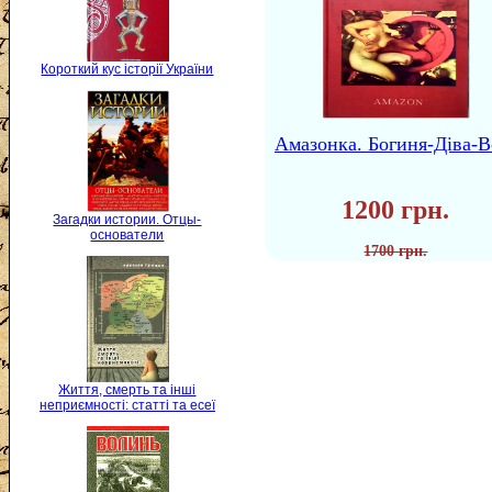
Короткий кус історії України
Амазонка. Богиня-Діва-В
1200 грн.
Загадки истории. Отцы-
основатели
1700 грн.
Життя, смерть та інші
неприємності: статті та есеї