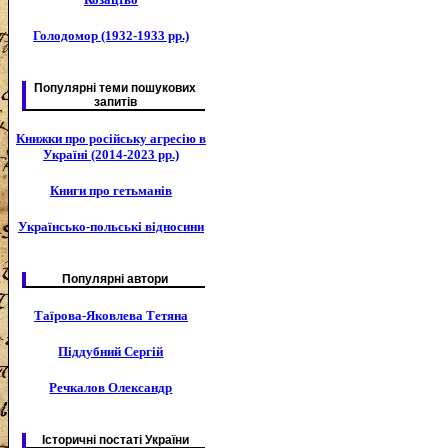
Голодомор (1932-1933 рр.)
Популярні теми пошукових
запитів
Книжки про російську агресію в
Україні (2014-2023 рр.)
Книги про гетьманів
Українсько-польські відносини
Популярні автори
Таїрова-Яковлева Тетяна
Піддубний Сергій
Речкалов Олександр
Історичні постаті України