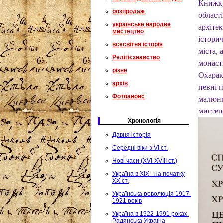
Книжку
розпродаж
області
українське народне
архітек
мистецтво
історич
всесвітня історія
міста, 
Релігієзнавство
монасти
різне
Охаракт
архів
певні 
Фотоанонс
малюнк
мистецт
Хронологія
Давня історія
Середні віки з VI ст.
Нові часи (XVI-XVIII ст.)
Україна в XIX - на початку
XX ст.
Українська революція 1917-
1921 років
Україна в 1922-1991 роках.
Радянська Україна