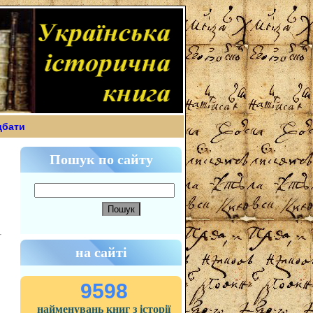
дбати
Пошук по сайту
на сайті
9598
найменувань книг з історії