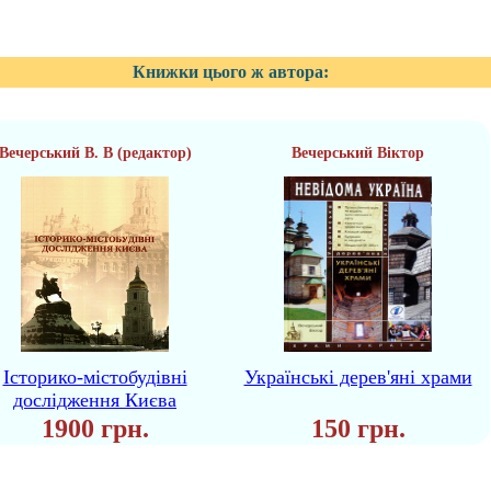
Книжки цього ж автора:
Вечерський В. В (редактор)
Вечерський Віктор
Історико-містобудівні
Українські дерев'яні храми
дослідження Києва
1900 грн.
150 грн.