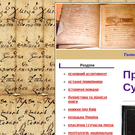
Голо
Розділи
Пр
основний асортимент
останні примірники
С
історичні романи
букіністика та рідкісні
книги
книжки про Київ
козацька Україна
класична і сучасна проза
політологія, національна