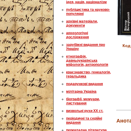
ідея, нація, націоналізм
публіцистика та науково-
популярні
архівні матеріали,
документи
археологічні
дослідження
зарубіжні видання про
Код
Україну
етнографія,
давньоукраїнська
міфологія, антропологія
краєзнавство, генеалогія,
геральдика
подарункові видання
мілітарна Україна
біографії, мемуари,
листування
визвольні рухи XX ст.
періодичні та серійні
Анота
видання
перекладна література