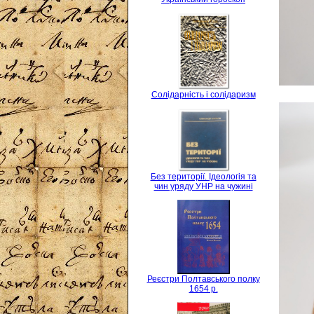
Солідарність і солідаризм
Без території. Ідеологія та
чин уряду УНР на чужині
Реєстри Полтавського полку
1654 р.