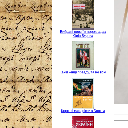
Вибрані поезії в перекладах
Юрія Буряка
Кажи жінці правду, та не всю
Короткі мандрівки з Боготи