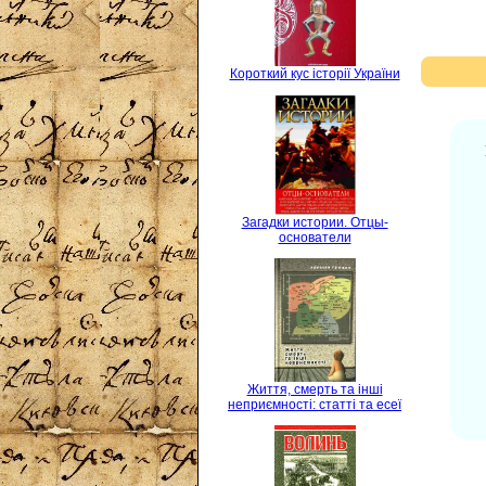
Короткий кус історії України
Загадки истории. Отцы-
основатели
Життя, смерть та інші
неприємності: статті та есеї