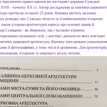
 присвячено православним мо настирям і церквам Сумської
 XVII – початку ХХ ст. Автор досліджував ці пам'ятки церковної
тури протягом останніх 25 років. Книжка містить загальну
ну розвідку про Сумську область та її найвизначніші історичні
а також історико-архітектурні нариси про основні храми й
рі Сумщини - як збережені, так і частково втрачені.
еризовано визначних осіб, з життям і діяльністю яких пов'язані
пам'ятки церковної архітектуpu. Книжку iлюстровано унікальним
ами й фотографіями, у тому числі й архiвними. Для архітекторів
вознавців, істориків та широкого загалу читачів.