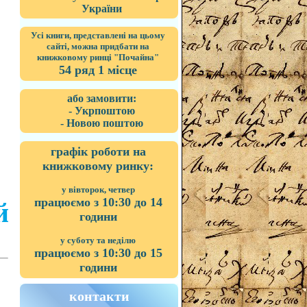
України
Усі книги, представлені на цьому
сайті, можна придбати на
книжковому ринці "Почайна"
54 ряд 1 місце
або замовити:
- Укрпоштою
- Новою поштою
графік роботи на
книжковому ринку:
у вівторок, четвер
працюємо з 10:30 до 14
й
години
у суботу та неділю
працюємо з 10:30 до 15
години
контакти