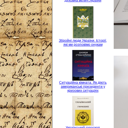
Духовна велич України
Збройні люди України. Історії,
які ми розповімо онукам
Ситуаційна кімната. Як діють
американські президенти у
кризових ситуаціях
Український гороскоп