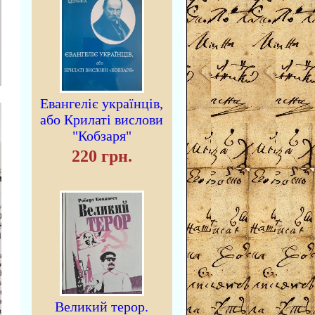
Евангеліє українців,
або Крилаті вислови
"Кобзаря"
220 грн.
Великий терор.