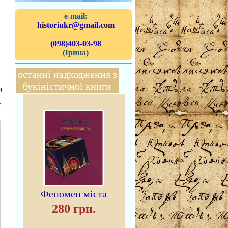
e-mail:
historiukr@gmail.com
(098)403-03-98
(Ірина)
останні надходження з
букіністичної книги
и
,
Феномен міста
280 грн.