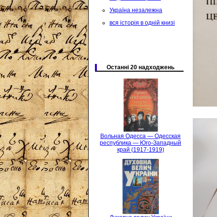
Україна незалежна
вся історія в одній книзі
Останні 20 надходжень
Вольная Одесса — Одесская
республика — Юго-Западный
край (1917-1919)