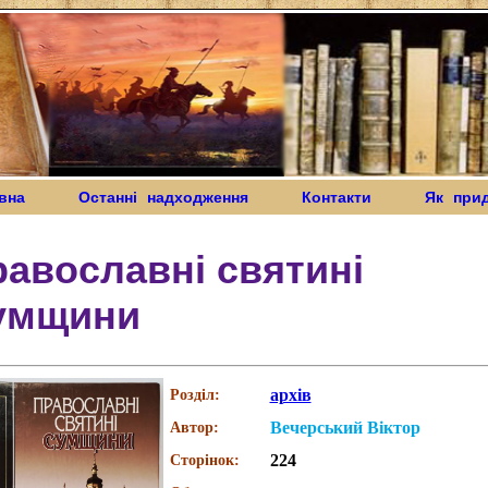
вна
Останні надходження
Контакти
Як при
авославні святині
умщини
архів
Розділ:
Вечерський Віктор
Автор:
224
Сторінок: