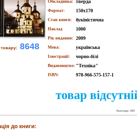
тверда
Обкладинка:
150х170
Формат:
букіністична
Стан книги:
1000
Наклад
2009
Рік видання:
8648
українська
Мова:
 товару:
чорно-білі
Ілюстрації:
"Техніка"
Видавництво:
978-966-575-157-1
ISBN:
товар відсутні
Преглядів: 1937
ція до книги: