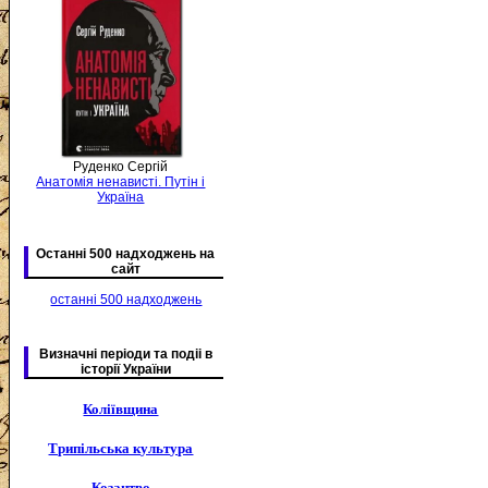
Руденко Сергій
Анатомія ненависті. Путін і
Україна
Останні 500 надходжень на
сайт
останні 500 надходжень
Визначні періоди та подіі в
історії України
Коліївщина
Трипільська культура
Козацтво