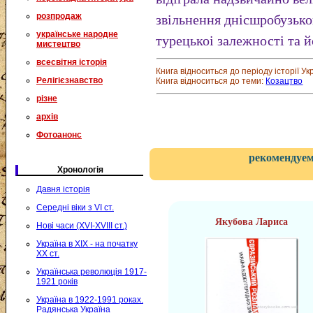
розпродаж
звільнення днісшробузько
українське народне
турецькоі залежності та й
мистецтво
всесвітня історія
Книга відноситься до періоду історії Ук
Релігієзнавство
Книга відноситься до теми:
Козацтво
різне
архів
Фотоанонс
рекомендуем
Хронологія
Давня історія
Середні віки з VI ст.
Якубова Лариса
Нові часи (XVI-XVIII ст.)
Україна в XIX - на початку
XX ст.
Українська революція 1917-
1921 років
Україна в 1922-1991 роках.
Радянська Україна