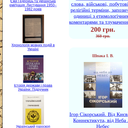
Єжи Ґедройць та українська
слова, військові, побутов
еміґрація. Листування 1950–
релігійні терміни, запози
1982 років
одиниці з етимологічни
коментарями та тлумачен
200 грн.
360 грн.
Хронологія мовних подій в
Україні
Шпака І. В.
Історія держави і права
України: Підручник
Ігор Сікорський. Від Києв
Коннектикута, від Неба 
Небес
Український гороскоп