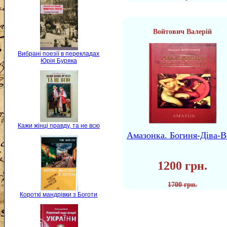
Войтович Валерій
Вибрані поезії в перекладах
Юрія Буряка
Кажи жінці правду, та не всю
Амазонка. Богиня-Діва-В
1200 грн.
1700 грн.
Короткі мандрівки з Боготи