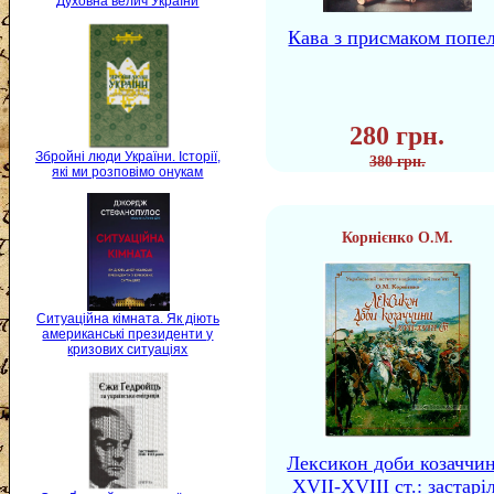
Духовна велич України
Кава з присмаком попе
280 грн.
Збройні люди України. Історії,
380 грн.
які ми розповімо онукам
Корнієнко О.М.
Ситуаційна кімната. Як діють
американські президенти у
кризових ситуаціях
Лексикон доби козаччи
XVII-XVIII ст.: застаріл