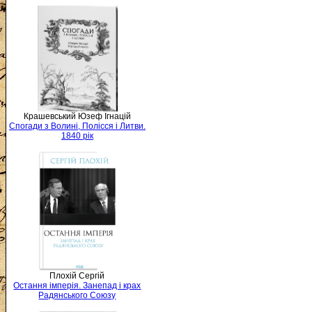
Крашевський Юзеф Ігнацій
Спогади з Волині, Полісся і Литви.
1840 рік
Плохій Сергій
Остання імперія. Занепад і крах
Радянського Союзу