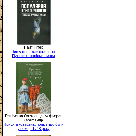
Найт Пітер
Популярна конспірологія.
Путівник теоріями змови
Різніченко Олександр, Алфьоров
Олександр
Присяга козацьких полків, що були
у поході 1718 року