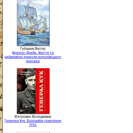
Губарев Віктор
Френсіс Дрейк. Життя та
неймовірні пригоди королівського
корсара
В'ятрович Володимир
Генерал Кук. Біографія покоління
УПА