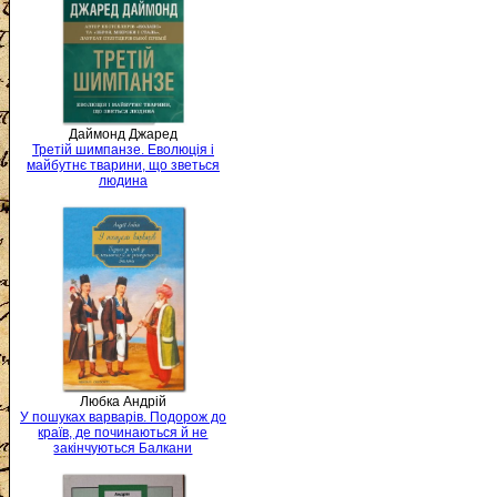
Даймонд Джаред
Третій шимпанзе. Еволюція і
майбутнє тварини, що зветься
людина
Любка Андрій
У пошуках варварів. Подорож до
країв, де починаються й не
закінчуються Балкани