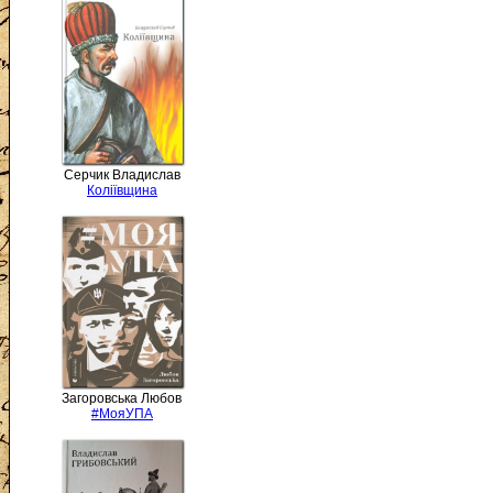
Серчик Владислав
Коліївщина
Загоровська Любов
#МояУПА