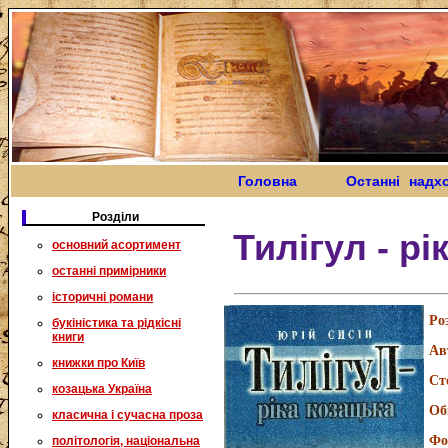
Головна
Останні надх
Розділи
Тилігул - рі
основний асортимент
останні примірники
історичні романи
Ро
букіністика та рідкісні
книги
Ав
книжки про Київ
Ст
козацька Україна
Об
класична і сучасна проза
Фо
політологія, національна