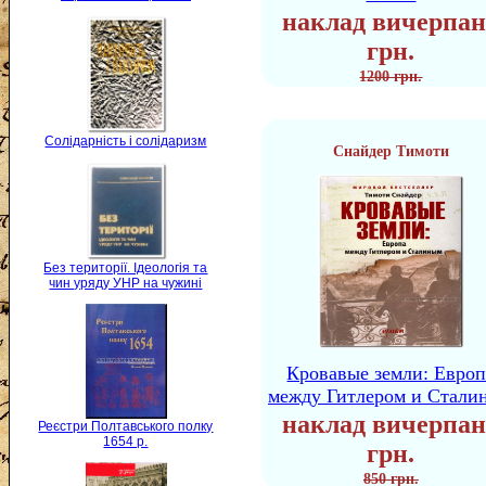
наклад вичерпан
грн.
1200 грн.
Солідарність і солідаризм
Снайдер Тимоти
Без території. Ідеологія та
чин уряду УНР на чужині
Кровавые земли: Европ
между Гитлером и Стали
наклад вичерпан
Реєстри Полтавського полку
1654 р.
грн.
850 грн.