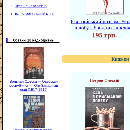
Україна незалежна
вся історія в одній книзі
Євразійський розлам. Укр
в добу гібридних виклик
195 грн.
Останні 20 надходжень
Книжки 
Петров Олексій
Вольная Одесса — Одесская
республика — Юго-Западный
край (1917-1919)