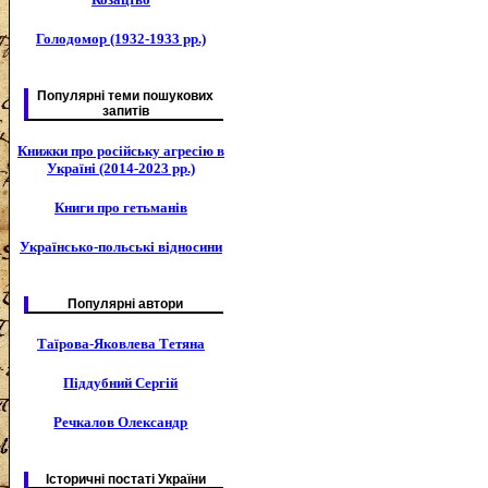
Голодомор (1932-1933 рр.)
Популярні теми пошукових
запитів
Книжки про російську агресію в
Україні (2014-2023 рр.)
Книги про гетьманів
Українсько-польські відносини
Популярні автори
Таїрова-Яковлева Тетяна
Піддубний Сергій
Речкалов Олександр
Історичні постаті України