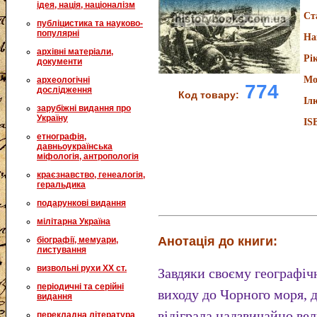
ідея, нація, націоналізм
Ст
публіцистика та науково-
популярні
На
архівні матеріали,
Рі
документи
Мо
археологічні
774
дослідження
Код товару:
Іл
зарубіжні видання про
Україну
IS
етнографія,
давньоукраїнська
міфологія, антропологія
краєзнавство, генеалогія,
геральдика
подарункові видання
мілітарна Україна
Анотація до книги:
біографії, мемуари,
листування
визвольні рухи XX ст.
Завдяки своєму географі
періодичні та серійні
виходу до Чорного моря, д
видання
відіграла надзвичайно вел
перекладна література