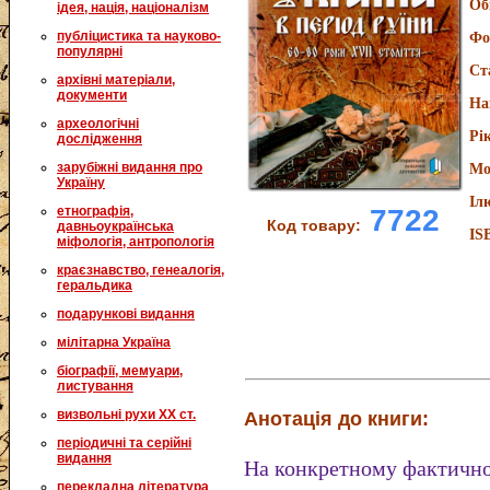
Об
ідея, нація, націоналізм
публіцистика та науково-
Фо
популярні
Ст
архівні матеріали,
документи
На
археологічні
Рі
дослідження
зарубіжні видання про
Мо
Україну
Іл
етнографія,
7722
Код товару:
давньоукраїнська
IS
міфологія, антропологія
краєзнавство, генеалогія,
геральдика
подарункові видання
мілітарна Україна
біографії, мемуари,
листування
визвольні рухи XX ст.
Анотація до книги:
періодичні та серійні
видання
На конкретному фактичном
перекладна література