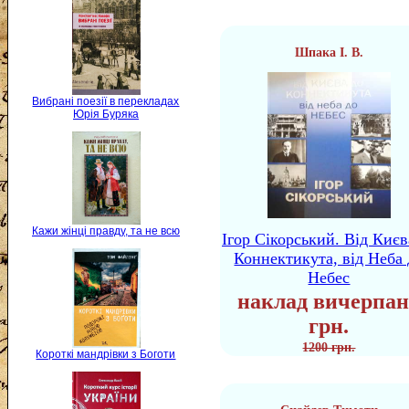
Шпака І. В.
Вибрані поезії в перекладах
Юрія Буряка
Кажи жінці правду, та не всю
Ігор Сікорський. Від Києв
Коннектикута, від Неба 
Небес
наклад вичерпан
грн.
1200 грн.
Короткі мандрівки з Боготи