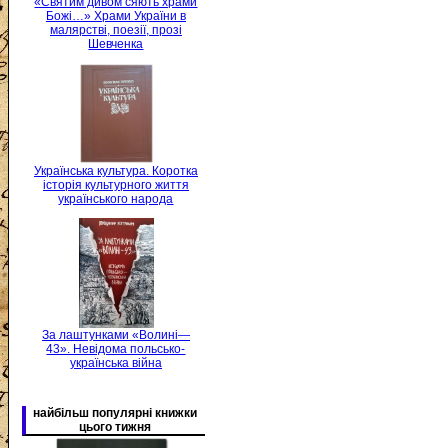
«Святим дивом сяють храми
Божі…» Храми України в
малярстві, поезії, прозі
Шевченка
Українська культура. Коротка
історія культурного життя
українського народа
За лаштунками «Волині—
43». Невідома польсько-
українська війна
найбільш популярні книжки
цього тижня