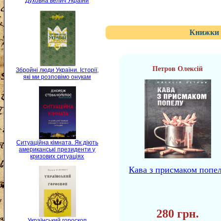
Духовна велич України
Книжки 
Петров Олексій
Збройні люди України. Історії,
які ми розповімо онукам
Ситуаційна кімната. Як діють
американські президенти у
кризових ситуаціях
Кава з присмаком попе
280 грн.
Український гороскоп