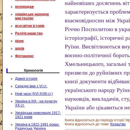
найновіших досягнень віт
розпродаж
характеризується пробле
українське народне
мистецтво
взаємовідносин між Укра
всесвітня історія
Річчю Посполитою в украї
Релігієзнавство
історіографії, історичні 
різне
Руїни. Висвітлюються вну
архів
воєнно-політичної бороть
Фотоанонс
Хмельницького, загальні 
Хронологія
призвели до руйнівних про
Давня історія
книзі документи відбивают
Середні віки з VI ст.
українського народу Руїн
Нові часи (XVI-XVIII ст.)
науковців, викладачів, сту
Україна в XIX - на початку
XX ст.
України або цікавиться н
Українська революція 1917-
1921 років
Книга відноситься до періоду історії Ук
Книга відноситься до теми:
Козацтво
Україна в 1922-1991 роках.
Радянська Україна