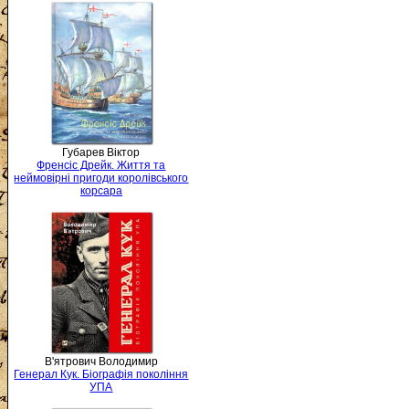
Губарев Віктор
Френсіс Дрейк. Життя та
неймовірні пригоди королівського
корсара
В'ятрович Володимир
Генерал Кук. Біографія покоління
УПА