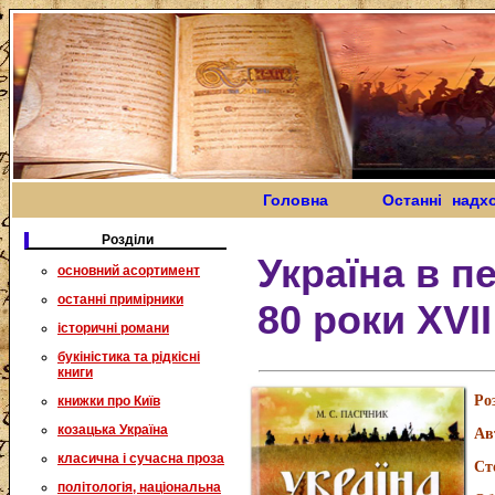
Головна
Останні надх
Розділи
Україна в пе
основний асортимент
останні примірники
80 роки XVII
історичні романи
букіністика та рідкісні
книги
Ро
книжки про Київ
козацька Україна
Ав
класична і сучасна проза
Ст
політологія, національна