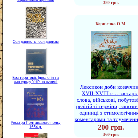
380 грн.
Корнієнко О.М.
Солідарність і солідаризм
Без території. Ідеологія та
чин уряду УНР на чужині
Лексикон доби козаччи
XVII-XVIII ст.: застаріл
слова, військові, побутов
релігійні терміни, запози
одиниці з етимологічни
коментарями та тлумачен
Реєстри Полтавського полку
200 грн.
1654 р.
360 грн.