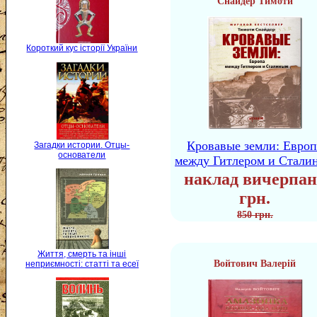
Снайдер Тимоти
Короткий кус історії України
Кровавые земли: Европ
Загадки истории. Отцы-
основатели
между Гитлером и Стали
наклад вичерпан
грн.
850 грн.
Життя, смерть та інші
Войтович Валерій
неприємності: статті та есеї