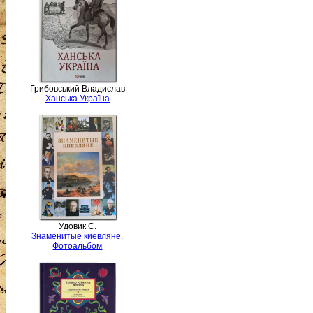
Грибовський Владислав
Ханська Україна
Удовик С.
Знаменитые киевляне.
Фотоальбом