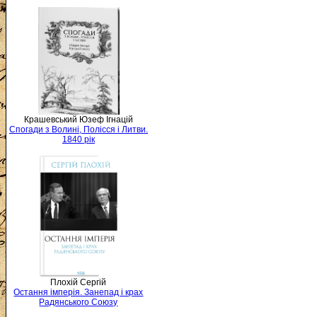
Крашевський Юзеф Ігнацій
Спогади з Волині, Полісся і Литви.
1840 рік
Плохій Сергій
Остання імперія. Занепад і крах
Радянського Союзу