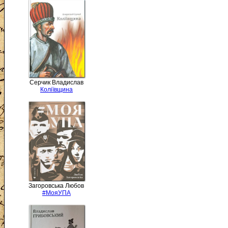
Серчик Владислав
Коліївщина
Загоровська Любов
#МояУПА