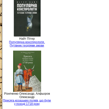
Найт Пітер
Популярна конспірологія.
Путівник теоріями змови
Різніченко Олександр, Алфьоров
Олександр
Присяга козацьких полків, що були
у поході 1718 року