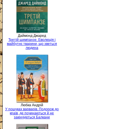
Даймонд Джаред
Третій шимпанзе. Еволюція і
майбутнє тварини, що зветься
людина
Любка Андрій
У пошуках варварів. Подорож до
країв, де починаються й не
закінчуються Балкани