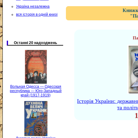
Україна незалежна
Книжка
вся історія в одній книзі
"Па
Па
Останні 20 надходжень
Вольная Одесса — Одесская
республика — Юго-Западный
край (1917-1919)
Історія України: державн
та політ