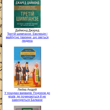
Даймонд Джаред
Третій шимпанзе. Еволюція і
майбутнє тварини, що зветься
людина
Любка Андрій
У пошуках варварів. Подорож до
країв, де починаються й не
закінчуються Балкани