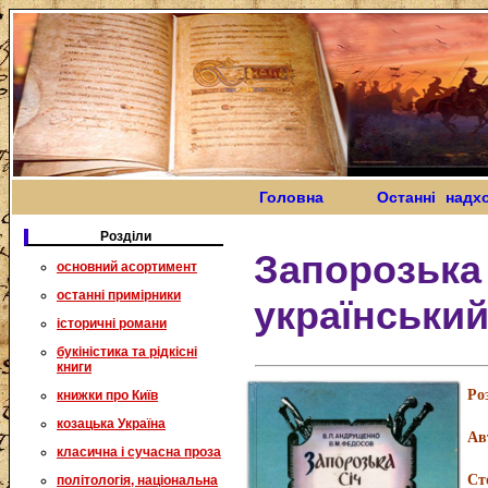
Головна
Останні надх
Розділи
Запорозька 
основний асортимент
останні примірники
українськи
історичні романи
букіністика та рідкісні
книги
Ро
книжки про Київ
козацька Україна
Ав
класична і сучасна проза
Ст
політологія, національна