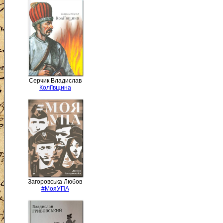
Серчик Владислав
Коліївщина
Загоровська Любов
#МояУПА