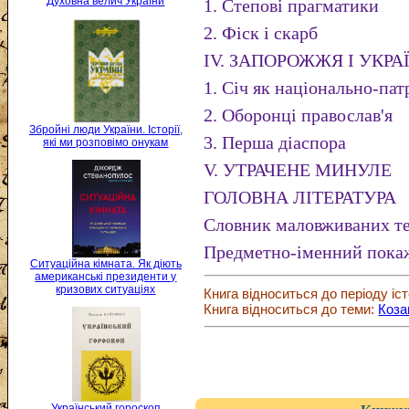
Духовна велич України
1. Степові прагматики
2. Фіск і скарб
IV. ЗАПОРОЖЖЯ І УКР
1. Січ як національно-па
2. Оборонці православ'я
Збройні люди України. Історії,
3. Перша діаспора
які ми розповімо онукам
V. УТРАЧЕНЕ МИНУЛЕ
ГОЛОВНА ЛІТЕРАТУРА
Словник маловживаних те
Предметно-іменний покаж
Ситуаційна кімната. Як діють
американські президенти у
кризових ситуаціях
Книга відноситься до періоду іст
Книга відноситься до теми:
Коза
Український гороскоп