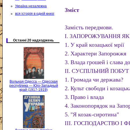
Україна незалежна
Зміст
вся історія в одній книзі
Замість передмови.
І. ЗАПОРОЖУВАННЯ Я
Останні 20 надходжень
1. У край козацької мрії
2. Характери Запорожжя
3. Влада грошей і слава д
II. СУСПІЛЬНИЙ ПОБУТ
1. Громада чи держава?
Вольная Одесса — Одесская
республика — Юго-Западный
2. Культ свободи і козаць
край (1917-1919)
3. Право і влада
4. Законопорядок на Запо
5. "Я козак-сиротина"
III. ГОСПОДАРСТВО І 