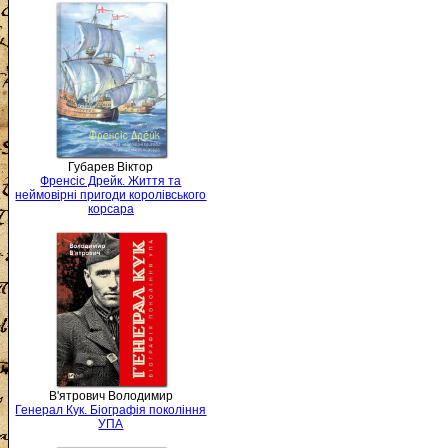
Губарев Віктор
Френсіс Дрейк. Життя та
неймовірні пригоди королівського
корсара
В'ятрович Володимир
Генерал Кук. Біографія покоління
УПА