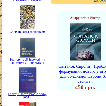
Книжки
Андрущенко Віктор
Солідарність і солідаризм
Без території. Ідеологія та
чин уряду УНР на чужині
Світанок Європи : Пробл
формування нового учит
для об'єднаної Європи 
століття
450 грн.
Реєстри Полтавського полку
1654 р.