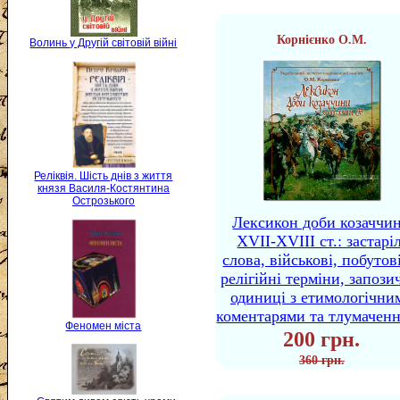
Корнієнко О.М.
Волинь у Другій світовій війні
Реліквія. Шість днів з життя
князя Василя-Костянтина
Острозького
Лексикон доби козаччи
XVII-XVIII ст.: застаріл
слова, військові, побутов
релігійні терміни, запози
одиниці з етимологічни
коментарями та тлумачен
Феномен міста
200 грн.
360 грн.