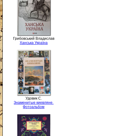
Грибовський Владислав
Ханська Україна
Удовик С.
Знаменитые киевляне.
Фотоальбом