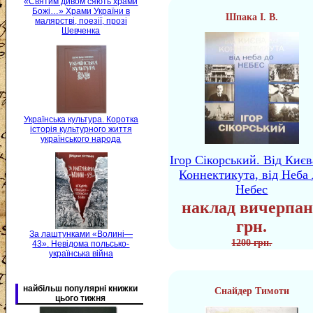
«Святим дивом сяють храми
Божі…» Храми України в
Шпака І. В.
малярстві, поезії, прозі
Шевченка
Українська культура. Коротка
історія культурного життя
українського народа
Ігор Сікорський. Від Києв
Коннектикута, від Неба 
Небес
наклад вичерпан
грн.
За лаштунками «Волині—
1200 грн.
43». Невідома польсько-
українська війна
найбільш популярні книжки
Снайдер Тимоти
цього тижня