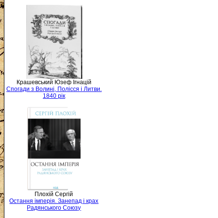
Крашевський Юзеф Ігнацій
Спогади з Волині, Полісся і Литви.
1840 рік
Плохій Сергій
Остання імперія. Занепад і крах
Радянського Союзу