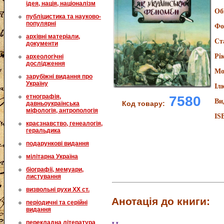
ідея, нація, націоналізм
Об
публіцистика та науково-
популярні
Фо
архівні матеріали,
Ст
документи
Рі
археологічні
дослідження
Мо
зарубіжні видання про
Україну
Іл
етнографія,
7580
Ви
Код товару:
давньоукраїнська
міфологія, антропологія
IS
краєзнавство, генеалогія,
геральдика
подарункові видання
мілітарна Україна
біографії, мемуари,
листування
визвольні рухи XX ст.
Анотація до книги:
періодичні та серійні
видання
перекладна література