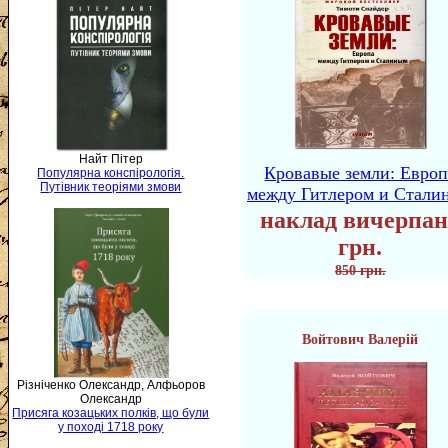
Найт Пітер
Кровавые земли: Европ
Популярна конспірологія.
Путівник теоріями змови
между Гитлером и Стали
наклад вичерпан
грн.
850 грн.
Войтович Валерій
Різніченко Олександр, Алфьоров
Олександр
Присяга козацьких полків, що були
у поході 1718 року