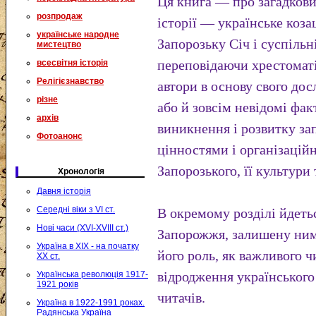
Ця книга — про загадков
розпродаж
історії — українське коза
українське народне
Запорозьку Січ і суспільн
мистецтво
переповідаючи хрестомат
всесвітня історія
Релігієзнавство
автори в основу свого до
різне
або й зовсім невідомі фак
архів
виникнення і розвитку з
Фотоанонс
цінностями і організацій
Запорозького, її культури
Хронологія
Давня історія
Середні віки з VI ст.
В окремому розділі йдеть
Нові часи (XVI-XVIII ст.)
Запорожжя, залишену ним
Україна в XIX - на початку
його роль, як важливого 
XX ст.
відродження українського
Українська революція 1917-
1921 років
читачів.
Україна в 1922-1991 роках.
Радянська Україна