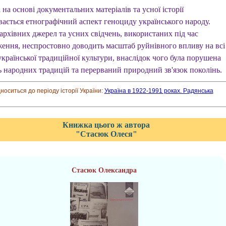
 на основі документальних матеріалів та усної історії
вається етнографічний аспект геноциду українського народу.
архівних джерел та усних свідчень, використаних під час
ження, неспростовно доводить масштаб руйнівного впливу на всі
країнської традиційної культури, внаслідок чого була порушена
ь народних традицій та перерваний природний зв'язок поколінь.
дноситься до періоду історії України:
Україна в 1922-1991 роках. Радянська
Книжка цього ж автора
"Стасюк Олеся"
Стасюк Олександра