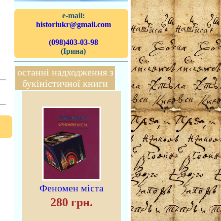
e-mail:
historiukr@gmail.com
(098)403-03-98
(Ірина)
останні надходження з
букіністичної книги
Феномен міста
280 грн.