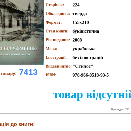
224
Сторінок:
тверда
Обкладинка:
155х210
Формат:
букіністична
Стан книги:
2008
Рік видання:
українська
Мова:
без ілюстрацій
Ілюстрації:
"Стилос"
Видавництво:
7413
 товару:
978-966-8518-93-5
ISBN:
товар відсутні
Преглядів: 1765
ція до книги: