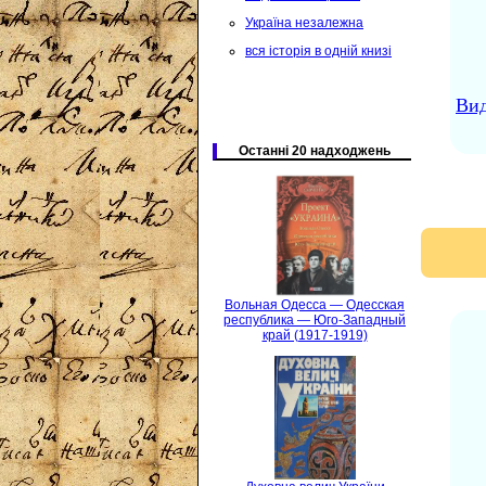
Україна незалежна
вся історія в одній книзі
Вид
Останні 20 надходжень
Вольная Одесса — Одесская
республика — Юго-Западный
край (1917-1919)