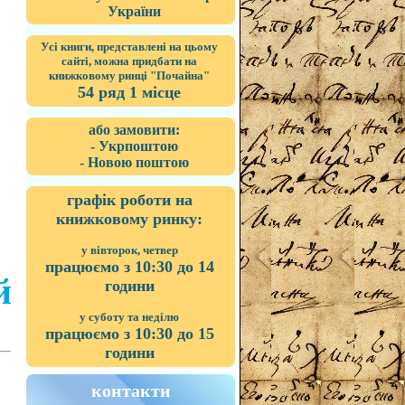
України
Усі книги, представлені на цьому
сайті, можна придбати на
книжковому ринці "Почайна"
54 ряд 1 місце
або замовити:
- Укрпоштою
- Новою поштою
графік роботи на
книжковому ринку:
у вівторок, четвер
працюємо з 10:30 до 14
й
години
у суботу та неділю
працюємо з 10:30 до 15
години
контакти