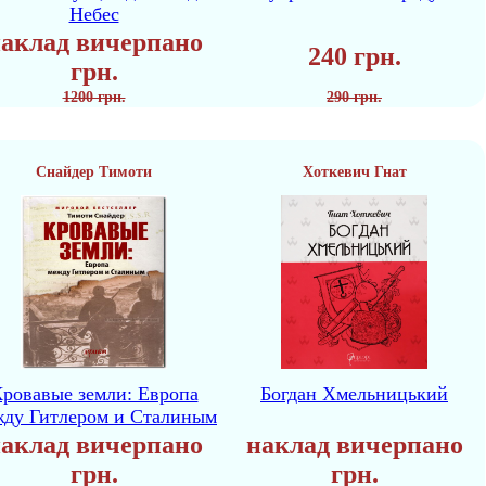
Небес
аклад вичерпано
240 грн.
грн.
1200 грн.
290 грн.
Снайдер Тимоти
Хоткевич Гнат
ровавые земли: Европа
Богдан Хмельницький
жду Гитлером и Сталиным
аклад вичерпано
наклад вичерпано
грн.
грн.