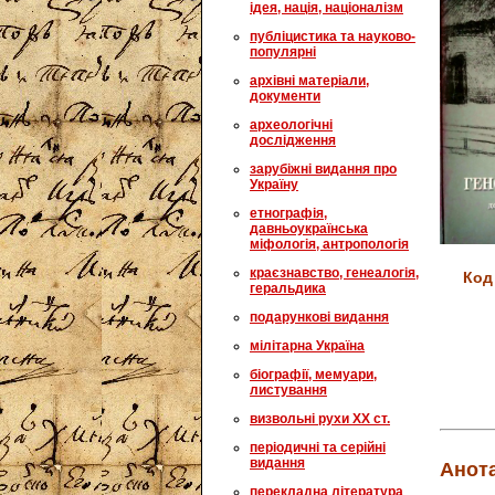
ідея, нація, націоналізм
публіцистика та науково-
популярні
архівні матеріали,
документи
археологічні
дослідження
зарубіжні видання про
Україну
етнографія,
давньоукраїнська
міфологія, антропологія
краєзнавство, генеалогія,
Код
геральдика
подарункові видання
мілітарна Україна
біографії, мемуари,
листування
визвольні рухи XX ст.
періодичні та серійні
видання
Анота
перекладна література