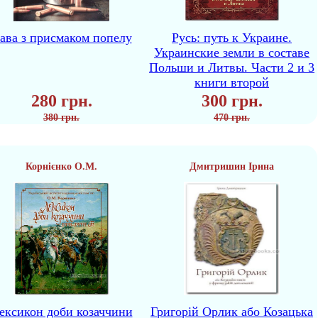
ава з присмаком попелу
Русь: путь к Украине.
Украинские земли в составе
Польши и Литвы. Части 2 и 3
книги второй
280 грн.
300 грн.
380 грн.
470 грн.
Корнієнко О.М.
Дмитришин Ірина
ексикон доби козаччини
Григорій Орлик або Козацька