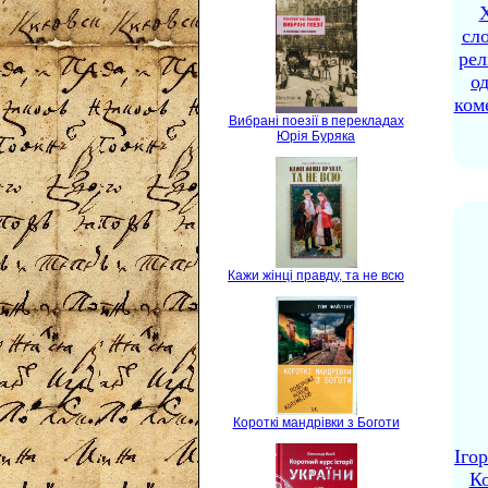
X
сло
рел
о
ком
Вибрані поезії в перекладах
Юрія Буряка
Кажи жінці правду, та не всю
Короткі мандрівки з Боготи
Іго
Ко