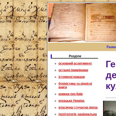
Голо
Розділи
Ге
основний асортимент
останні примірники
д
історичні романи
к
букіністика та рідкісні
книги
книжки про Київ
козацька Україна
класична і сучасна проза
політологія, національна