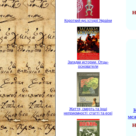
н
Короткий кус історії України
Загадки истории. Отцы-
основатели
Життя, смерть та інші
К
неприємності: статті та есеї
ме
н