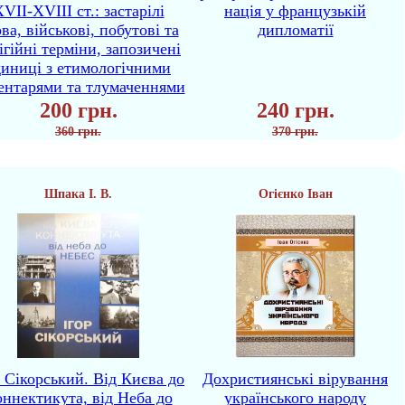
VII-XVIII ст.: застарілі
нація у французькій
ва, військові, побутові та
дипломатії
ігійні терміни, запозичені
диниці з етимологічними
ентарями та тлумаченнями
200 грн.
240 грн.
360 грн.
370 грн.
Шпака І. В.
Огієнко Іван
р Сікорський. Від Києва до
Дохристиянські вірування
ннектикута, від Неба до
українського народу