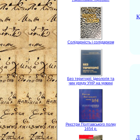
К
Солідарність і солідаризм
Без території. Ідеологія та
чин уряду УНР на чужині
Реєстри Полтавського полку
1654 р.
Л