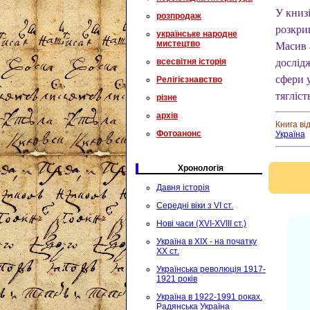
У книзі
розпродаж
розкри
українське народне
мистецтво
Масив 
всесвітня історія
дослід
сфери у
Релігієзнавство
тягліст
різне
архів
Книга ві
Фотоанонс
Україна
Хронологія
Давня історія
Середні віки з VI ст.
Нові часи (XVI-XVIII ст.)
Україна в XIX - на початку
XX ст.
Українська революція 1917-
1921 років
Україна в 1922-1991 роках.
Радянська Україна