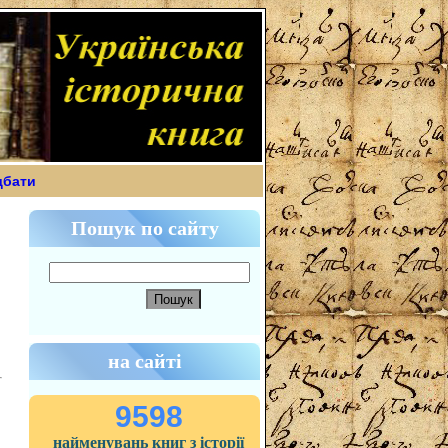
дбати
Пошук по сайту
на сайті
9598
найменувань книг з історії