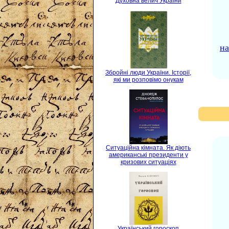
Духовна велич України
на
Збройні люди України. Історії,
які ми розповімо онукам
Ситуаційна кімната. Як діють
американські президенти у
кризових ситуаціях
Український гороскоп