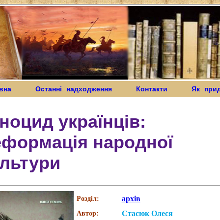
вна
Останні надходження
Контакти
Як при
ноцид українців:
еформація народної
ультури
архів
Розділ:
Стасюк Олеся
Автор: