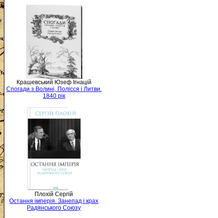
Крашевський Юзеф Ігнацій
Спогади з Волині, Полісся і Литви.
1840 рік
Плохій Сергій
Остання імперія. Занепад і крах
Радянського Союзу