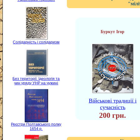
"міл
Буркут Ігор
Солідарність і солідаризм
Без території. Ідеологія та
чин уряду УНР на чужині
Військові традиції і
сучасність
200 грн.
Реєстри Полтавського полку
1654 р.