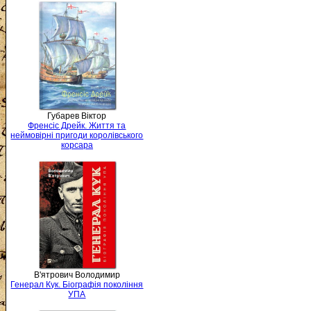
Губарев Віктор
Френсіс Дрейк. Життя та
неймовірні пригоди королівського
корсара
В'ятрович Володимир
Генерал Кук. Біографія покоління
УПА