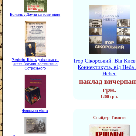
Волинь у Другій світовій війні
Ігор Сікорський. Від Києв
Реліквія. Шість днів з життя
князя Василя-Костянтина
Коннектикута, від Неба 
Острозького
Небес
наклад вичерпан
грн.
1200 грн.
Феномен міста
Снайдер Тимоти