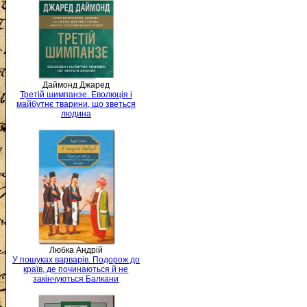
Даймонд Джаред
Третій шимпанзе. Еволюція і
майбутнє тварини, що зветься
людина
Любка Андрій
У пошуках варварів. Подорож до
країв, де починаються й не
закінчуються Балкани