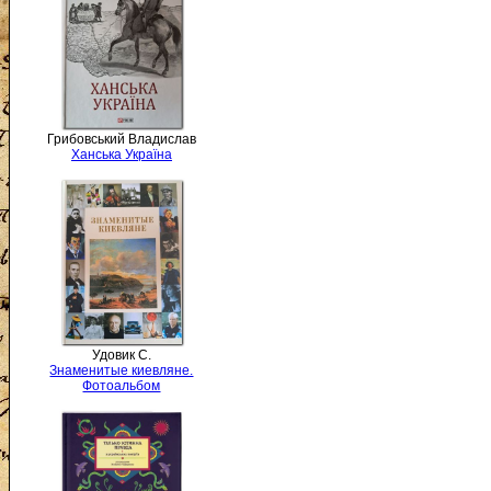
Грибовський Владислав
Ханська Україна
Удовик С.
Знаменитые киевляне.
Фотоальбом