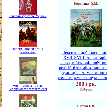
Корнієнко О.М.
Короткий кус історії України
Загадки истории. Отцы-
Лексикон доби козаччи
основатели
XVII-XVIII ст.: застаріл
слова, військові, побутов
релігійні терміни, запози
одиниці з етимологічни
коментарями та тлумачен
200 грн.
Життя, смерть та інші
неприємності: статті та есеї
360 грн.
Шпака І. В.