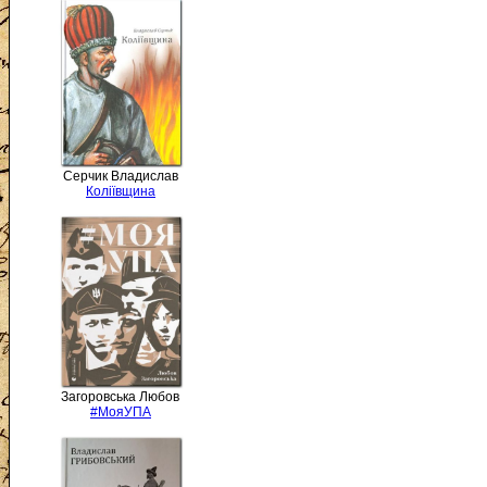
Серчик Владислав
Коліївщина
Загоровська Любов
#МояУПА