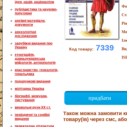
ідея, нація, націоналізм
Фо
публіцистика та науково-
популярні
Ст
архівні матеріали,
Рі
документи
Мо
археологічні
дослідження
Іл
зарубіжні видання про
7339
Україну
Код товару:
Ви
етнографія,
IS
давньоукраїнська
міфологія, антропологія
краєзнавство, генеалогія,
геральдика
подарункові видання
мілітарна Україна
біографії, мемуари,
придбати
листування
визвольні рухи XX ст.
Також можна замовити к
періодичні та серійні
товару(ів) через смс, або
видання
перекладна література