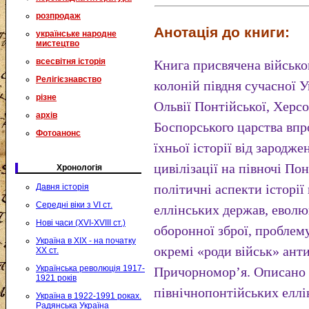
розпродаж
Анотація до книги:
українське народне
мистецтво
всесвітня історія
Книга присвячена військ
Релігієзнавство
колоній півдня сучасної У
різне
Ольвії Понтійської, Херсо
архів
Боспорського царства впр
Фотоанонс
їхньої історії від зародж
цивілізації на півночі Пон
Хронологія
політичні аспекти історі
Давня історія
Середні віки з VI ст.
еллінських держав, еволю
Нові часи (XVI-XVIII ст.)
оборонної зброї, проблему
Україна в XIX - на початку
окремі «роди військ» ант
XX ст.
Українська революція 1917-
Причорномор’я. Описано 
1921 років
північнопонтійських еллін
Україна в 1922-1991 роках.
Радянська Україна