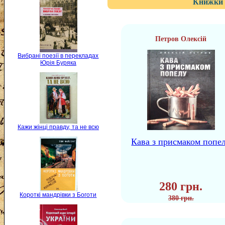
Книжки 
Петров Олексій
Вибрані поезії в перекладах
Юрія Буряка
Кажи жінці правду, та не всю
Кава з присмаком попе
280 грн.
Короткі мандрівки з Боготи
380 грн.