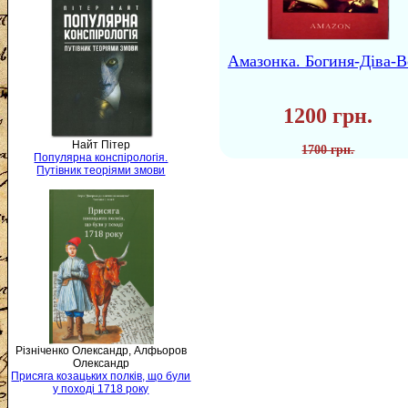
Амазонка. Богиня-Діва-В
1200 грн.
Найт Пітер
1700 грн.
Популярна конспірологія.
Путівник теоріями змови
Різніченко Олександр, Алфьоров
Олександр
Присяга козацьких полків, що були
у поході 1718 року