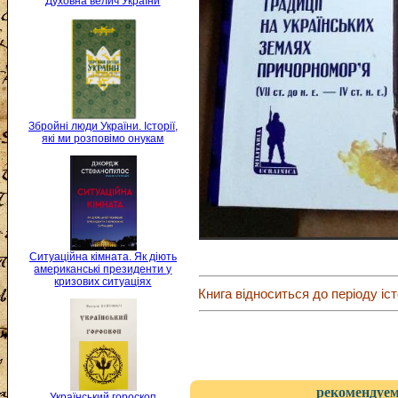
Духовна велич України
Збройні люди України. Історії,
які ми розповімо онукам
Ситуаційна кімната. Як діють
американські президенти у
кризових ситуаціях
Книга відноситься до періоду іст
рекомендуем
Український гороскоп