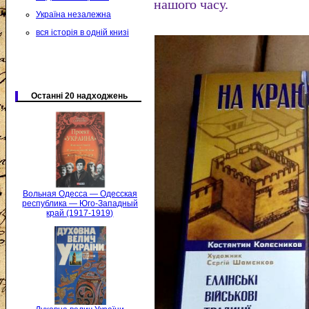
нашого часу.
Україна незалежна
вся історія в одній книзі
Останні 20 надходжень
Вольная Одесса — Одесская
республика — Юго-Западный
край (1917-1919)