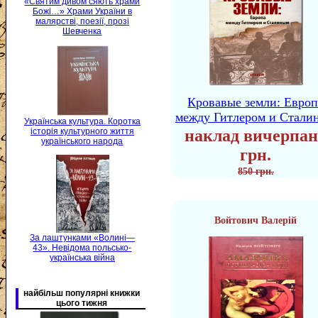
«Святим дивом сяють храми
Божі…» Храми України в
малярстві, поезії, прозі
Шевченка
Кровавые земли: Европ
между Гитлером и Стали
Українська культура. Коротка
історія культурного життя
наклад вичерпан
українського народа
грн.
850 грн.
Войтович Валерій
За лаштунками «Волині—
43». Невідома польсько-
українська війна
найбільш популярні книжки
цього тижня