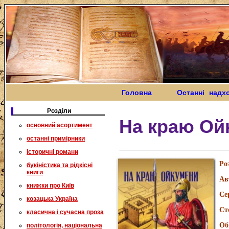
Головна
Останні надх
Розділи
На краю Ой
основний асортимент
останні примірники
історичні романи
Ро
букіністика та рідкісні
книги
Ав
книжки про Київ
Се
козацька Україна
Ст
класична і сучасна проза
Об
політологія, національна