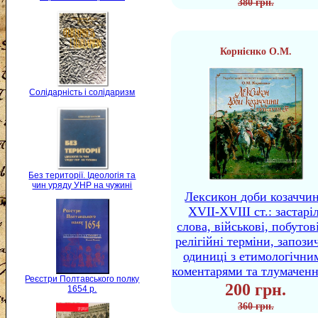
380 грн.
Корнієнко О.М.
Солідарність і солідаризм
Без території. Ідеологія та
чин уряду УНР на чужині
Лексикон доби козаччи
XVII-XVIII ст.: застаріл
слова, військові, побутов
релігійні терміни, запози
одиниці з етимологічни
коментарями та тлумачен
Реєстри Полтавського полку
200 грн.
1654 р.
360 грн.