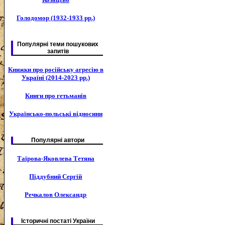
Голодомор (1932-1933 рр.)
Популярні теми пошукових
запитів
Книжки про російську агресію в
Україні (2014-2023 рр.)
Книги про гетьманів
Українсько-польські відносини
Популярні автори
Таїрова-Яковлева Тетяна
Піддубний Сергій
Речкалов Олександр
Історичні постаті України