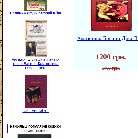
Волинь у Другій світовій війні
Амазонка. Богиня-Діва-В
1200 грн.
Реліквія. Шість днів з життя
князя Василя-Костянтина
Острозького
1700 грн.
Феномен міста
найбільш популярні книжки
цього тижня