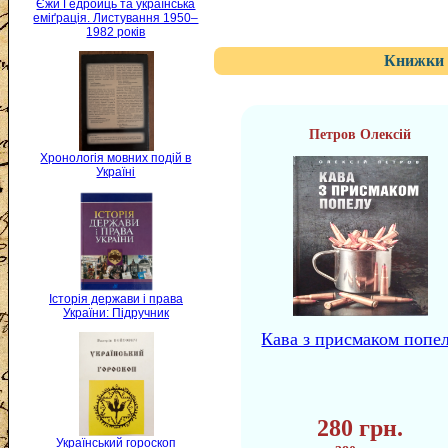
Єжи Ґедройць та українська
еміґрація. Листування 1950–
1982 років
Книжки 
Петров Олексій
Хронологія мовних подій в
Україні
Історія держави і права
України: Підручник
Кава з присмаком попе
280 грн.
Український гороскоп