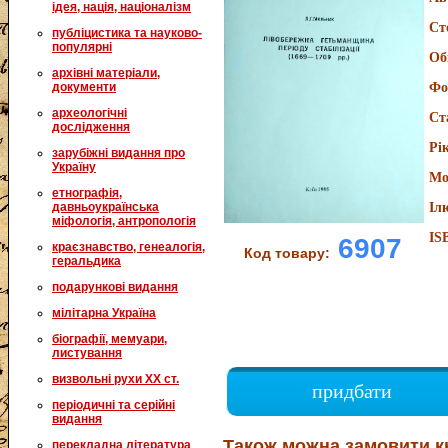
ідея, нація, націоналізм
Ст
публіцистика та науково-
популярні
Об
архівні матеріали,
документи
Фо
археологічні
Ст
дослідження
Рі
зарубіжні видання про
Україну
Мо
етнографія,
давньоукраїнська
Іл
міфологія, антропологія
IS
6907
краєзнавство, генеалогія,
Код товару:
геральдика
подарункові видання
мілітарна Україна
біографії, мемуари,
листування
визвольні рухи XX ст.
придбати
періодичні та серійні
видання
Також можна замовити к
перекладна література