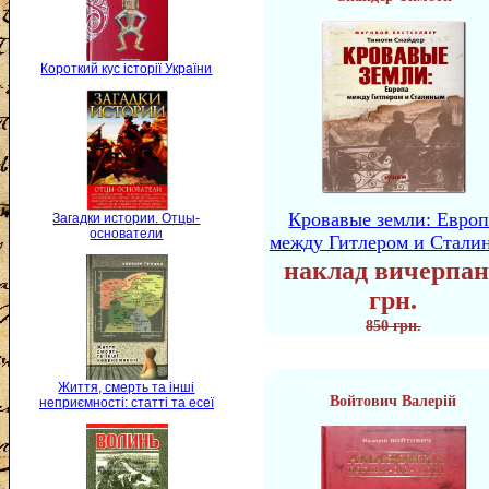
Короткий кус історії України
Кровавые земли: Европ
Загадки истории. Отцы-
основатели
между Гитлером и Стали
наклад вичерпан
грн.
850 грн.
Життя, смерть та інші
Войтович Валерій
неприємності: статті та есеї