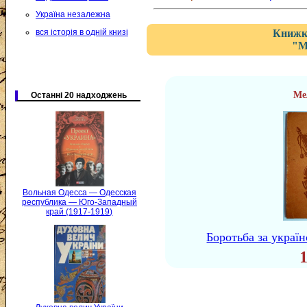
Україна незалежна
вся історія в одній книзі
Книжка
"М
Ме
Останні 20 надходжень
Вольная Одесса — Одесская
республика — Юго-Западный
край (1917-1919)
Боротьба за україн