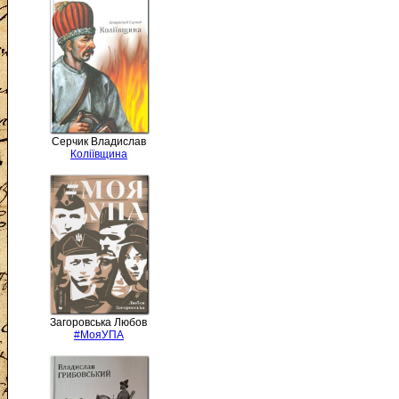
Серчик Владислав
Коліївщина
Загоровська Любов
#МояУПА