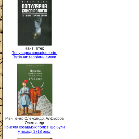
Найт Пітер
Популярна конспірологія.
Путівник теоріями змови
Різніченко Олександр, Алфьоров
Олександр
Присяга козацьких полків, що були
у поході 1718 року