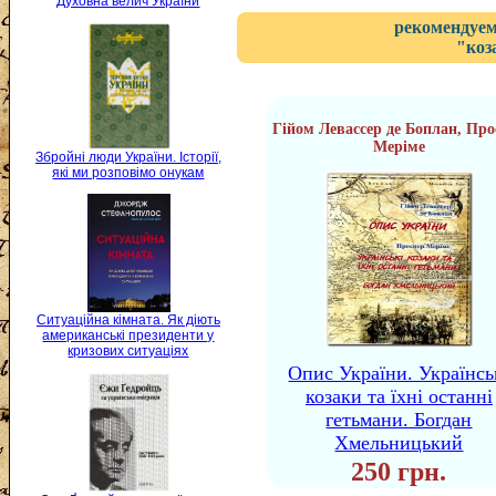
Духовна велич України
рекомендуем
"коз
Гійом Левассер де Боплан, Про
Меріме
Збройні люди України. Історії,
які ми розповімо онукам
Ситуаційна кімната. Як діють
американські президенти у
кризових ситуаціях
Опис України. Українсь
козаки та їхні останні
гетьмани. Богдан
Хмельницький
250 грн.