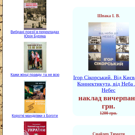
Шпака І. В.
Вибрані поезії в перекладах
Юрія Буряка
Кажи жінці правду, та не всю
Ігор Сікорський. Від Києв
Коннектикута, від Неба 
Небес
наклад вичерпан
грн.
1200 грн.
Короткі мандрівки з Боготи
Снайдер Тимоти