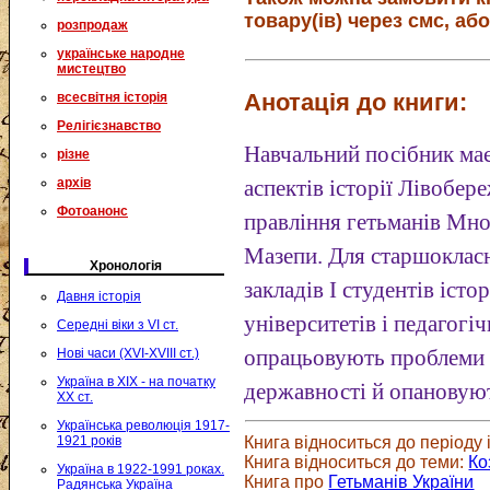
товару(ів) через смс, або
розпродаж
українське народне
мистецтво
Анотація до книги:
всесвітня історія
Релігієзнавство
Навчальний посібник має
різне
архів
аспектів історії Лівобе
Фотоанонс
правління гетьманів Мн
Мазепи. Для старшоклас
Хронологія
закладів I студентів іст
Давня історія
університетів і педагогі
Середні віки з VI ст.
Нові часи (XVI-XVIII ст.)
опрацьовують проблеми і
Україна в XIX - на початку
державності й опановуют
XX ст.
Українська революція 1917-
1921 років
Книга відноситься до періоду і
Книга відноситься до теми:
Ко
Україна в 1922-1991 роках.
Книга про
Гетьманів України
Радянська Україна