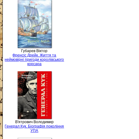
Губарев Віктор
Френсіс Дрейк. Життя та
неймовірні пригоди королівського
корсара
В'ятрович Володимир
Генерал Кук. Біографія покоління
УПА