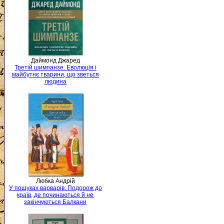
Даймонд Джаред
Третій шимпанзе. Еволюція і
майбутнє тварини, що зветься
людина
Любка Андрій
У пошуках варварів. Подорож до
країв, де починаються й не
закінчуються Балкани