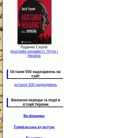
Руденко Сергій
Анатомія ненависті. Путін і
Україна
Останні 500 надходжень на
сайт
останні 500 надходжень
Визначні періоди та подіі в
історії України
Коліївщина
Трипільська культура
Козацтво