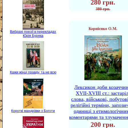
280 грн.
380 грн.
Корнієнко О.М.
Вибрані поезії в перекладах
Юрія Буряка
Кажи жінці правду, та не всю
Лексикон доби козаччи
XVII-XVIII ст.: застаріл
слова, військові, побутов
релігійні терміни, запози
одиниці з етимологічни
Короткі мандрівки з Боготи
коментарями та тлумачен
200 грн.