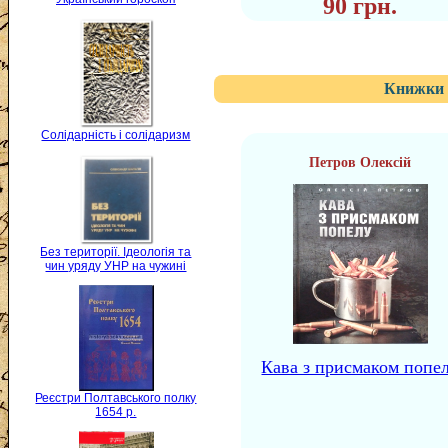
90 грн.
Книжки 
Солідарність і солідаризм
Петров Олексій
Без території. Ідеологія та
чин уряду УНР на чужині
Кава з присмаком попе
Реєстри Полтавського полку
1654 р.