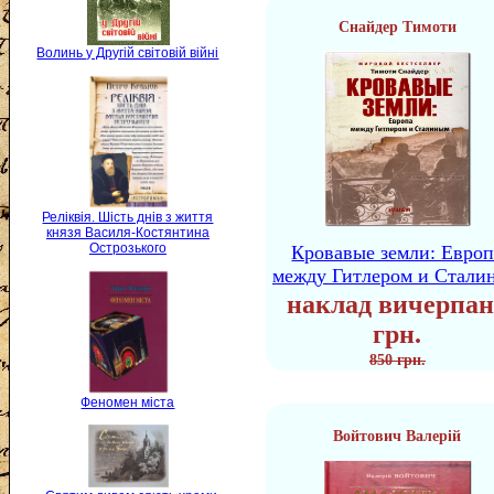
Снайдер Тимоти
Волинь у Другій світовій війні
Реліквія. Шість днів з життя
князя Василя-Костянтина
Острозького
Кровавые земли: Европ
между Гитлером и Стали
наклад вичерпан
грн.
850 грн.
Феномен міста
Войтович Валерій