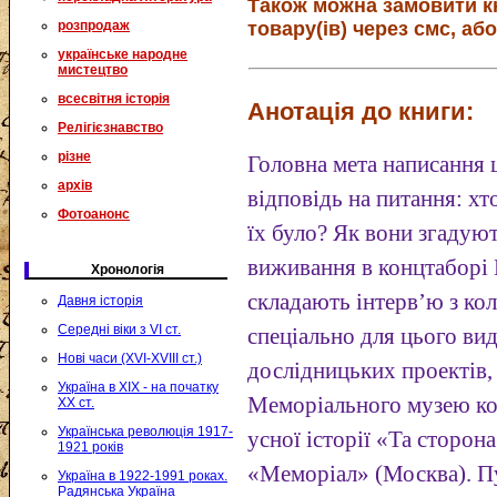
Також можна замовити к
розпродаж
товару(ів) через смс, або
українське народне
мистецтво
всесвітня історія
Анотація до книги:
Релігієзнавство
різне
Головна мета написання ц
архів
відповідь на питання: хто
Фотоанонс
їх було? Як вони згадую
виживання в концтаборі 
Хронологія
складають інтерв’ю з ко
Давня історія
Середні віки з VI ст.
спеціально для цього вид
Нові часи (XVI-XVIII ст.)
дослідницьких проектів, 
Україна в XIX - на початку
Меморіального музею ко
XX ст.
Українська революція 1917-
усної історії «Та сторо
1921 років
«Меморіал» (Москва). П
Україна в 1922-1991 роках.
Радянська Україна