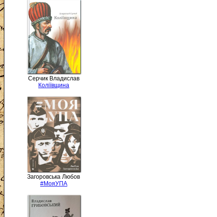
Серчик Владислав
Коліївщина
Загоровська Любов
#МояУПА