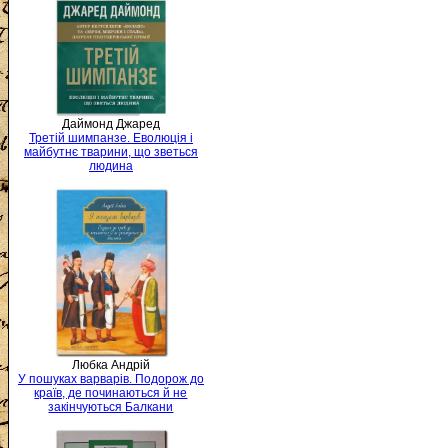
Даймонд Джаред
Третій шимпанзе. Еволюція і
майбутнє тварини, що зветься
людина
Любка Андрій
У пошуках варварів. Подорож до
країв, де починаються й не
закінчуються Балкани