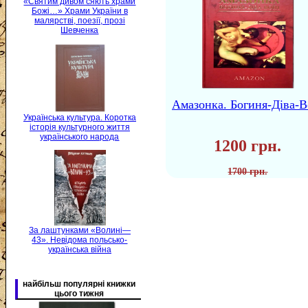
«Святим дивом сяють храми
Божі…» Храми України в
малярстві, поезії, прозі
Шевченка
Амазонка. Богиня-Діва-В
Українська культура. Коротка
історія культурного життя
українського народа
1200 грн.
1700 грн.
За лаштунками «Волині—
43». Невідома польсько-
українська війна
найбільш популярні книжки
цього тижня