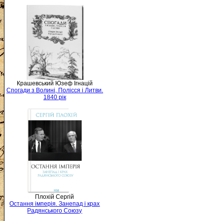
Крашевський Юзеф Ігнацій
Спогади з Волині, Полісся і Литви.
1840 рік
Плохій Сергій
Остання імперія. Занепад і крах
Радянського Союзу