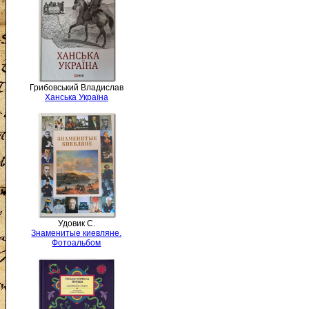
Грибовський Владислав
Ханська Україна
Удовик С.
Знаменитые киевляне.
Фотоальбом