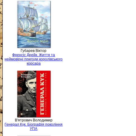
Губарев Віктор
Френсіс Дрейк. Життя та
неймовірні пригоди королівського
корсара
В'ятрович Володимир
Генерал Кук. Біографія покоління
УПА