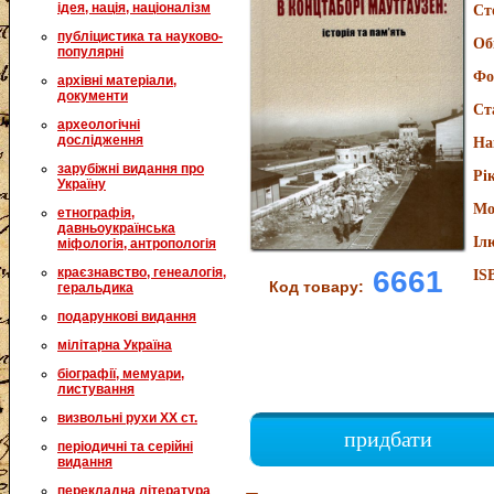
ідея, нація, націоналізм
Ст
публіцистика та науково-
Об
популярні
Фо
архівні матеріали,
документи
Ст
археологічні
дослідження
На
зарубіжні видання про
Рі
Україну
Мо
етнографія,
давньоукраїнська
Іл
міфологія, антропологія
6661
краєзнавство, генеалогія,
IS
Код товару:
геральдика
подарункові видання
мілітарна Україна
біографії, мемуари,
листування
визвольні рухи XX ст.
придбати
періодичні та серійні
видання
перекладна література