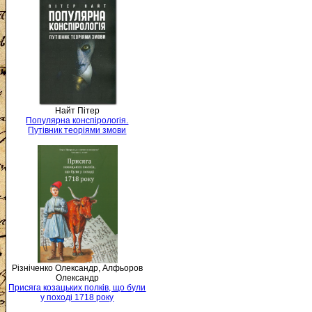
Найт Пітер
Популярна конспірологія.
Путівник теоріями змови
Різніченко Олександр, Алфьоров
Олександр
Присяга козацьких полків, що були
у поході 1718 року