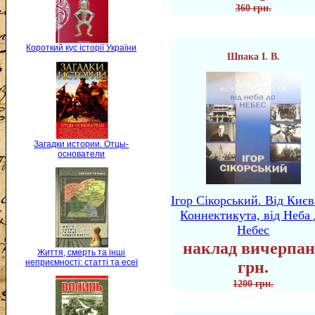
360 грн.
Короткий кус історії України
Шпака І. В.
Загадки истории. Отцы-
основатели
Ігор Сікорський. Від Києв
Коннектикута, від Неба 
Небес
наклад вичерпан
Життя, смерть та інші
неприємності: статті та есеї
грн.
1200 грн.