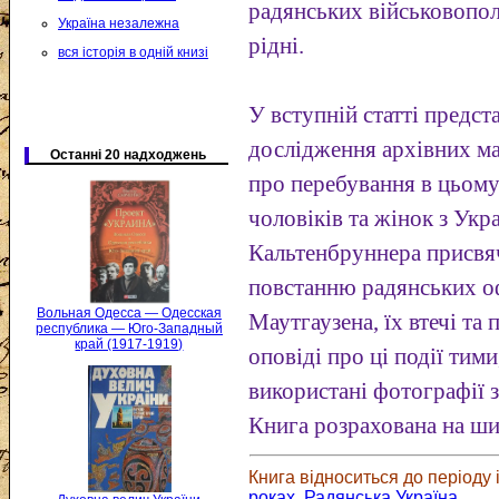
радянських військовопол
Україна незалежна
рідні.
вся історія в одній книзі
У вступній статті предст
дослідження архівних ма
Останні 20 надходжень
про перебування в цьому
чоловіків та жінок з Укр
Кальтенбруннера присвя
повстанню радянських оф
Вольная Одесса — Одесская
Маутгаузена, їх втечі та
республика — Юго-Западный
край (1917-1919)
оповіді про ці події тими
використані фотографії з
Книга розрахована на ши
Книга відноситься до періоду і
роках. Радянська Україна