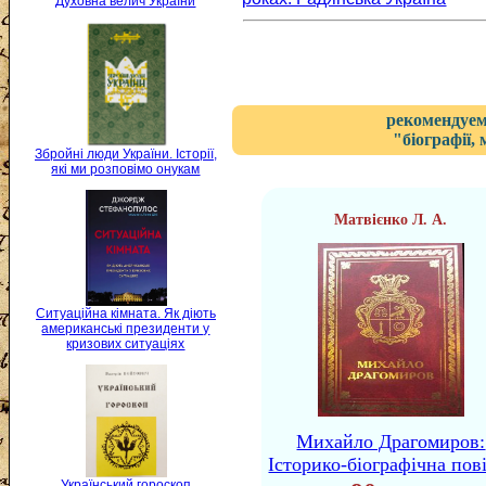
Духовна велич України
рекомендуем
"біографії,
Збройні люди України. Історії,
які ми розповімо онукам
Матвієнко Л. А.
Ситуаційна кімната. Як діють
американські президенти у
кризових ситуаціях
Михайло Драгомиров:
Історико-біографічна пов
Український гороскоп