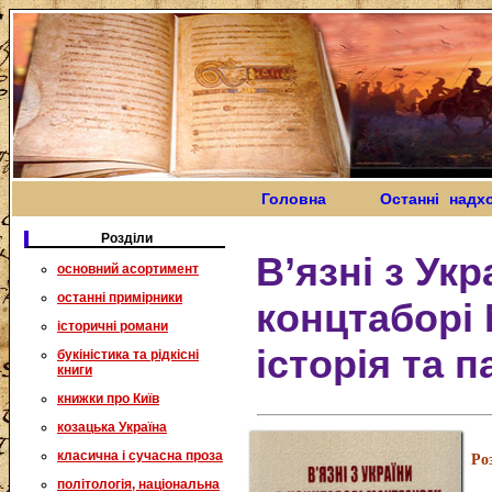
Головна
Останні надх
Розділи
В’язні з Укр
основний асортимент
останні примірники
концтаборі 
історичні романи
історія та п
букіністика та рідкісні
книги
книжки про Київ
козацька Україна
класична і сучасна проза
Ро
політологія, національна