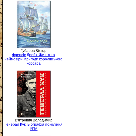
Губарев Віктор
Френсіс Дрейк. Життя та
неймовірні пригоди королівського
корсара
В'ятрович Володимир
Генерал Кук. Біографія покоління
УПА