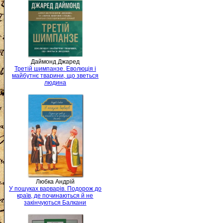
Даймонд Джаред
Третій шимпанзе. Еволюція і
майбутнє тварини, що зветься
людина
Любка Андрій
У пошуках варварів. Подорож до
країв, де починаються й не
закінчуються Балкани