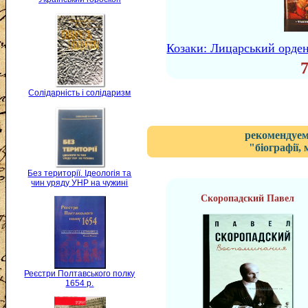
Козаки: Лицарський орден
Солідарність і солідаризм
рекомендуем
"біографії,
Без території. Ідеологія та
чин уряду УНР на чужині
Скоропадский Павел
Реєстри Полтавського полку
1654 р.