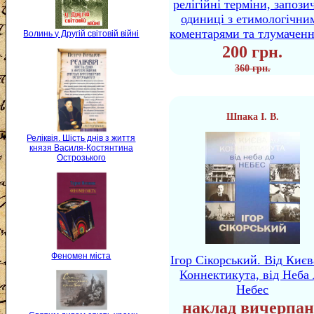
релігійні терміни, запози
одиниці з етимологічни
коментарями та тлумачен
Волинь у Другій світовій війні
200 грн.
360 грн.
Шпака І. В.
Реліквія. Шість днів з життя
князя Василя-Костянтина
Острозького
Феномен міста
Ігор Сікорський. Від Києв
Коннектикута, від Неба 
Небес
наклад вичерпан