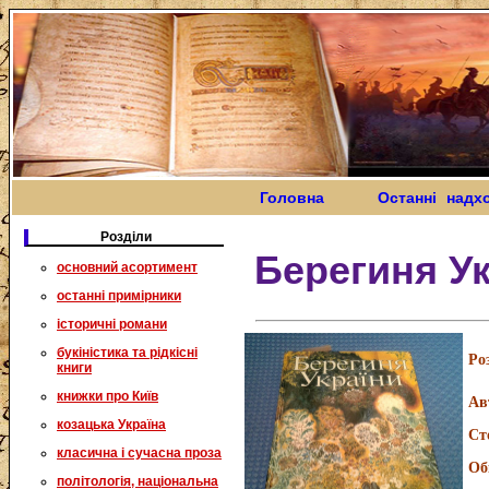
Головна
Останні надх
Розділи
Берегиня У
основний асортимент
останні примірники
історичні романи
букіністика та рідкісні
Ро
книги
книжки про Київ
Ав
козацька Україна
Ст
класична і сучасна проза
Об
політологія, національна