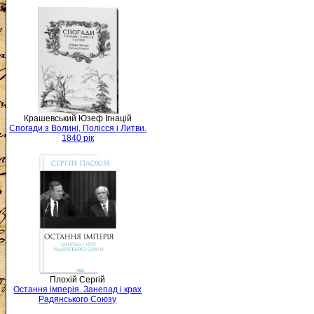
Крашевський Юзеф Ігнацій
Спогади з Волині, Полісся і Литви.
1840 рік
Плохій Сергій
Остання імперія. Занепад і крах
Радянського Союзу