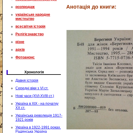
Анотація до книги:
розпродаж
українське народне
мистецтво
всесвітня історія
Релігієзнавство
різне
архів
Фотоанонс
Хронологія
Давня історія
Середні віки з VI ст.
Нові часи (XVI-XVIII ст.)
Україна в XIX - на початку
XX ст.
Українська революція 1917-
1921 років
Україна в 1922-1991 роках.
Радянська Україна