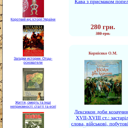
Кава з присмаком попе
Короткий кус історії України
280 грн.
380 грн.
Корнієнко О.М.
Загадки истории. Отцы-
основатели
Життя, смерть та інші
неприємності: статті та есеї
Лексикон доби козаччи
XVII-XVIII ст.: застаріл
слова, військові, побутов