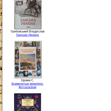
Грибовський Владислав
Ханська Україна
Удовик С.
Знаменитые киевляне.
Фотоальбом