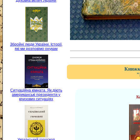
Духовна велич України
Збройні люди України. Історії,
які ми розповімо онукам
Книжка
"
Ситуаційна кімната. Як діють
американські президенти у
К
кризових ситуаціях
Український гороскоп