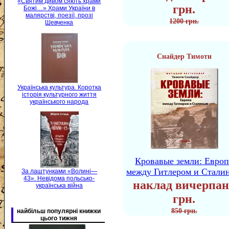
«Святим дивом сяють храми
грн.
Божі…» Храми України в
малярстві, поезії, прозі
1200 грн.
Шевченка
Снайдер Тимоти
Українська культура. Коротка
історія культурного життя
українського народа
Кровавые земли: Европ
между Гитлером и Стали
За лаштунками «Волині—
43». Невідома польсько-
наклад вичерпан
українська війна
грн.
850 грн.
найбільш популярні книжки
цього тижня