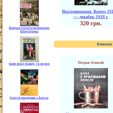
Воспоминания. Конец 191
— декабрь 1918 г.
320 грн.
Вибрані поезії в перекладах
Юрія Буряка
Книжки 
Петров Олексій
Кажи жінці правду, та не всю
Короткі мандрівки з Боготи