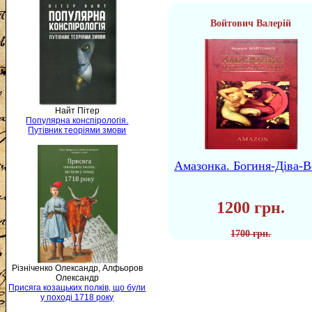
Войтович Валерій
Найт Пітер
Популярна конспірологія.
Путівник теоріями змови
Амазонка. Богиня-Діва-В
1200 грн.
1700 грн.
Різніченко Олександр, Алфьоров
Олександр
Присяга козацьких полків, що були
у поході 1718 року