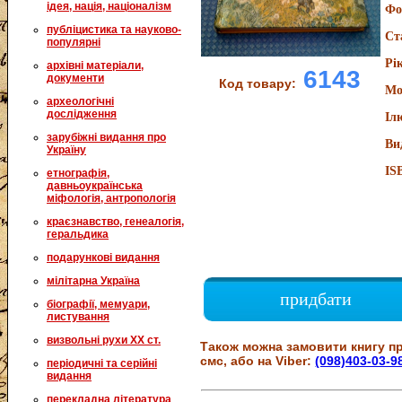
ідея, нація, націоналізм
Фо
публіцистика та науково-
Ст
популярні
Рі
архівні матеріали,
6143
документи
Код товару:
Мо
археологічні
дослідження
Іл
зарубіжні видання про
Ви
Україну
IS
етнографія,
давньоукраїнська
міфологія, антропологія
краєзнавство, генеалогія,
геральдика
подарункові видання
мілітарна Україна
придбати
біографії, мемуари,
листування
визвольні рухи XX ст.
Також можна замовити книгу пр
смс, або на Viber:
(098)403-03-9
періодичні та серійні
видання
перекладна література