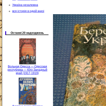
Україна незалежна
вся історія в одній книзі
Останні 20 надходжень
Вольная Одесса — Одесская
республика — Юго-Западный
край (1917-1919)