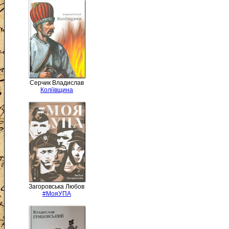
Серчик Владислав
Коліївщина
Загоровська Любов
#МояУПА