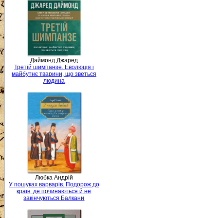
Даймонд Джаред
Третій шимпанзе. Еволюція і
майбутнє тварини, що зветься
людина
Любка Андрій
У пошуках варварів. Подорож до
країв, де починаються й не
закінчуються Балкани