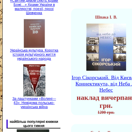
«Святим дивом сяють храми
Божі…» Храми України в
малярстві, поезії, прозі
Шевченка
Шпака І. В.
Українська культура. Коротка
історія культурного життя
українського народа
Ігор Сікорський. Від Києв
Коннектикута, від Неба 
Небес
наклад вичерпан
За лаштунками «Волині—
43». Невідома польсько-
грн.
українська війна
1200 грн.
найбільш популярні книжки
цього тижня