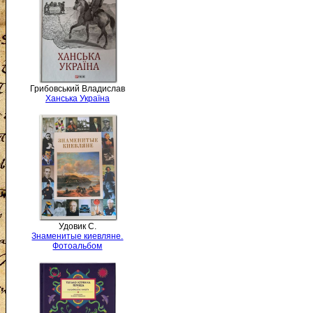
Грибовський Владислав
Ханська Україна
Удовик С.
Знаменитые киевляне.
Фотоальбом