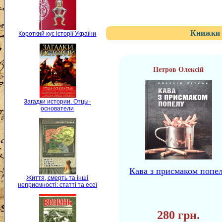
Книжки 
Короткий кус історії України
Петров Олексій
Загадки истории. Отцы-
основатели
Кава з присмаком попе
Життя, смерть та інші
неприємності: статті та есеї
280 грн.