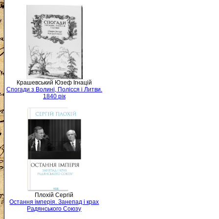
Крашевський Юзеф Ігнацій
Спогади з Волині, Полісся і Литви.
1840 рік
Плохій Сергій
Остання імперія. Занепад і крах
Радянського Союзу