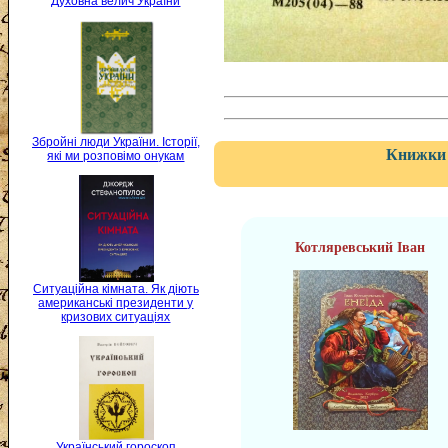
Духовна велич України
Збройні люди України. Історії,
Книжки 
які ми розповімо онукам
Котляревський Іван
Ситуаційна кімната. Як діють
американські президенти у
кризових ситуаціях
Український гороскоп