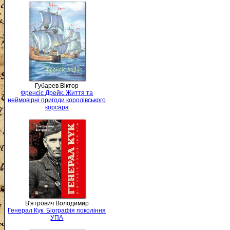
Губарев Віктор
Френсіс Дрейк. Життя та
неймовірні пригоди королівського
корсара
В'ятрович Володимир
Генерал Кук. Біографія покоління
УПА