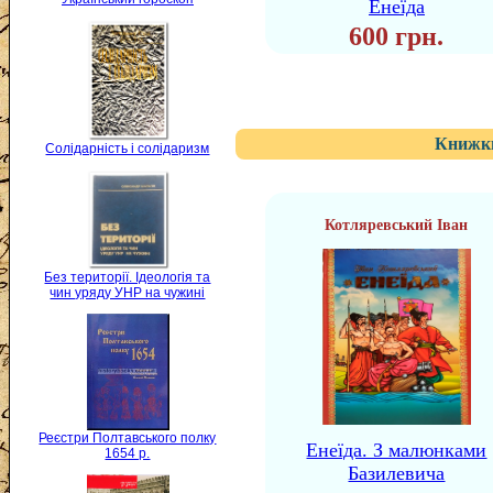
Енеїда
600 грн.
Книжки
Солідарність і солідаризм
Котляревський Іван
Без території. Ідеологія та
чин уряду УНР на чужині
Реєстри Полтавського полку
Енеїда. З малюнками
1654 р.
Базилевича