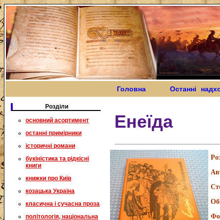
Головна
Останні надх
Розділи
Енеїда
основний асортимент
останні примірники
історичні романи
Ро
букіністика та рідкісні
книги
Ав
книжки про Київ
Ст
козацька Україна
Об
класична і сучасна проза
Фо
політологія, національна