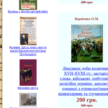
380 грн.
Волинь у Другій світовій війні
Корнієнко О.М.
Реліквія. Шість днів з життя
князя Василя-Костянтина
Острозького
Лексикон доби козаччи
XVII-XVIII ст.: застаріл
слова, військові, побутов
релігійні терміни, запози
одиниці з етимологічни
Феномен міста
коментарями та тлумачен
200 грн.
360 грн.