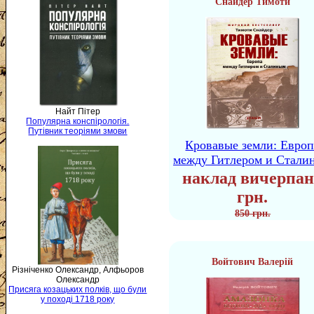
Снайдер Тимоти
Найт Пітер
Популярна конспірологія.
Путівник теоріями змови
Кровавые земли: Европ
между Гитлером и Стали
наклад вичерпан
грн.
850 грн.
Войтович Валерій
Різніченко Олександр, Алфьоров
Олександр
Присяга козацьких полків, що були
у поході 1718 року