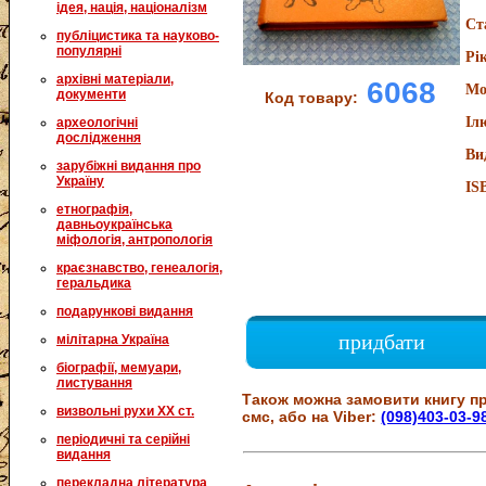
ідея, нація, націоналізм
Ст
публіцистика та науково-
популярні
Рі
архівні матеріали,
6068
Мо
документи
Код товару:
Іл
археологічні
дослідження
Ви
зарубіжні видання про
Україну
IS
етнографія,
давньоукраїнська
міфологія, антропологія
краєзнавство, генеалогія,
геральдика
подарункові видання
придбати
мілітарна Україна
біографії, мемуари,
листування
Також можна замовити книгу пр
визвольні рухи XX ст.
смс, або на Viber:
(098)403-03-9
періодичні та серійні
видання
перекладна література