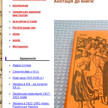
Анотація до книги:
розпродаж
українське народне
мистецтво
всесвітня історія
Релігієзнавство
різне
архів
Фотоанонс
Хронологія
Давня історія
Середні віки з VI ст.
Нові часи (XVI-XVIII ст.)
Україна в XIX - на початку
XX ст.
Українська революція 1917-
1921 років
Україна в 1922-1991 роках.
Радянська Україна