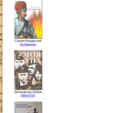
Серчик Владислав
Коліївщина
Загоровська Любов
#МояУПА