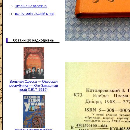
Україна незалежна
вся історія в одній книзі
Останні 20 надходжень
Вольная Одесса — Одесская
республика — Юго-Западный
край (1917-1919)