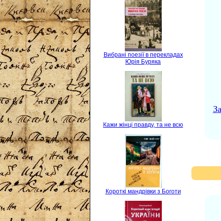
Вибрані поезії в перекладах
Юрія Буряка
За
Кажи жінці правду, та не всю
Короткі мандрівки з Боготи