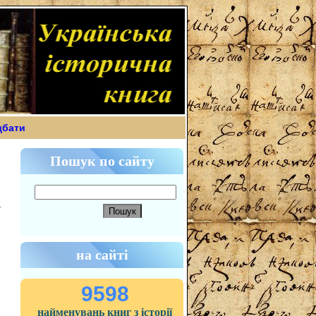
дбати
Пошук по сайту
на сайті
9598
найменувань книг з історії