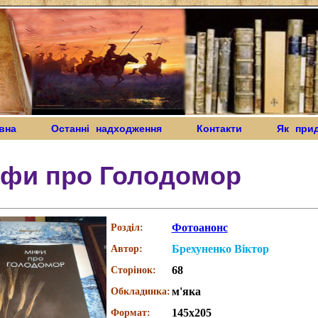
вна
Останні надходження
Контакти
Як при
іфи про Голодомор
Фотоанонс
Розділ:
Брехуненко Віктор
Автор:
68
Сторінок:
м'яка
Обкладинка:
145х205
Формат: