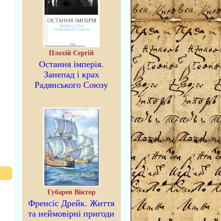
Плохій Сергій
Остання імперія.
Занепад і крах
Радянського Союзу
Губарев Віктор
Френсіс Дрейк. Життя
та неймовірні пригоди