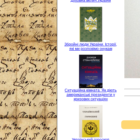
Духовна велич України
Збройні люди України. Історії,
які ми розповімо онукам
Ситуаційна кімната. Як діють
американські президенти у
кризових ситуаціях
Український гороскоп