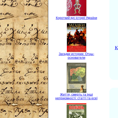
Короткий кус історії України
К
Загадки истории. Отцы-
основатели
Життя, смерть та інші
неприємності: статті та есеї