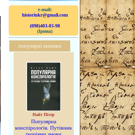
e-mail:
historiukr@gmail.com
(098)403-03-98
(Ірина)
популярні книжки
Найт Пітер
Популярна
конспірологія. Путівник
теоріями змови