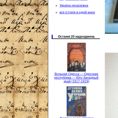
Україна незалежна
вся історія в одній книзі
Останні 20 надходжень
Вольная Одесса — Одесская
республика — Юго-Западный
край (1917-1919)