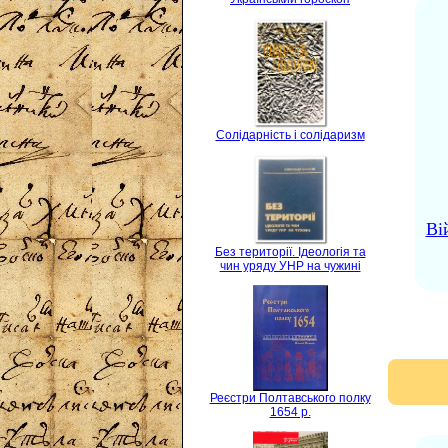
Солідарність і солідаризм
Ві
Без території. Ідеологія та
чин уряду УНР на чужині
Реєстри Полтавського полку
1654 р.