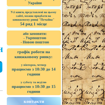
України
Усі книги, представлені на цьому
сайті, можна придбати на
книжковому ринці "Почайна"
54 ряд 1 місце
або замовити:
- Укрпоштою
- Новою поштою
н
графік роботи на
книжковому ринку:
у вівторок, четвер
працюємо з 10:30 до 14
години
у суботу та неділю
працюємо з 10:30 до 15
години
контакти