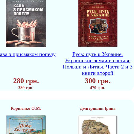
ава з присмаком попелу
Русь: путь к Украине.
Украинские земли в составе
Польши и Литвы. Части 2 и 3
книги второй
280 грн.
300 грн.
380 грн.
470 грн.
Корнієнко О.М.
Дмитришин Ірина