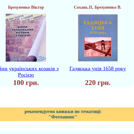
Брехуненко Віктор
Сохань.П, Брехуненко В.
йни українських козаків з
Гадяцька унія 1658 року
Росією
100 грн.
220 грн.
рекомендуемо книжки по тематиці:
"Фотоанонс"