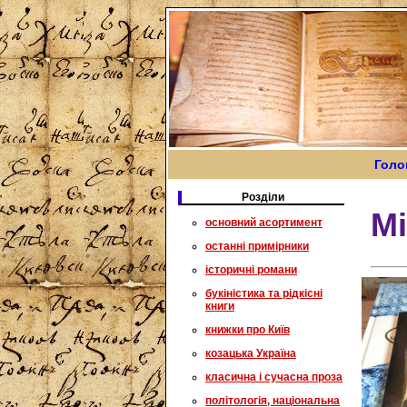
Голо
Розділи
М
основний асортимент
останні примірники
історичні романи
букіністика та рідкісні
книги
книжки про Київ
козацька Україна
класична і сучасна проза
політологія, національна