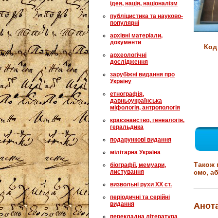
ідея, нація, націоналізм
публіцистика та науково-
популярні
архівні матеріали,
документи
Код
археологічні
дослідження
зарубіжні видання про
Україну
етнографія,
давньоукраїнська
міфологія, антропологія
краєзнавство, генеалогія,
геральдика
подарункові видання
мілітарна Україна
Також 
біографії, мемуари,
листування
смс, аб
визвольні рухи XX ст.
періодичні та серійні
видання
Анота
перекладна література