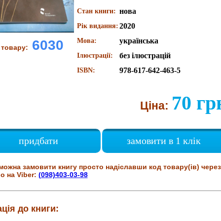
нова
Стан книги:
2020
Рік видання:
українська
Мова:
6030
 товару:
без ілюстрацій
Ілюстрації:
978-617-642-463-5
ISBN:
70 гр
Ціна:
придбати
замовити в 1 клік
можна замовити книгу просто надіславши код товару(ів) через
о на Viber:
(098)403-03-98
ція до книги: