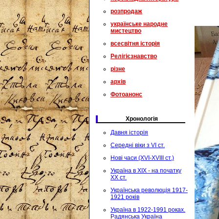
розпродаж
українське народне
мистецтво
всесвітня історія
Релігієзнавство
різне
архів
Фотоанонс
Хронологія
Давня історія
Середні віки з VI ст.
Нові часи (XVI-XVIII ст.)
Україна в XIX - на початку
XX ст.
Українська революція 1917-
1921 років
Україна в 1922-1991 роках.
Радянська Україна