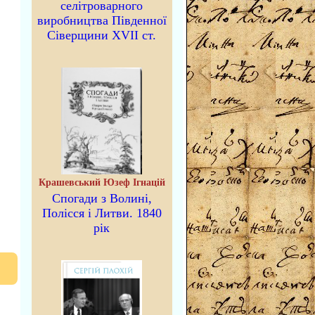
селітроварного
виробництва Південної
Сіверщини XVII ст.
Крашевський Юзеф Ігнацій
Спогади з Волині,
Полісся і Литви. 1840
рік