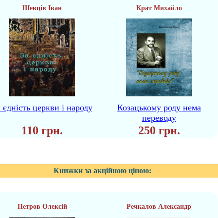
Шевців Іван
Крат Михайло
 єдність церкви і народу
Козацькому роду нема
переводу
110 грн.
250 грн.
Книжки за акційною ціною:
Петров Олексій
Речкалов Александр