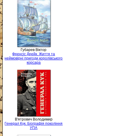
Губарев Віктор
Френсіс Дрейк. Життя та
неймовірні пригоди королівського
корсара
В'ятрович Володимир
Генерал Кук. Біографія покоління
УПА