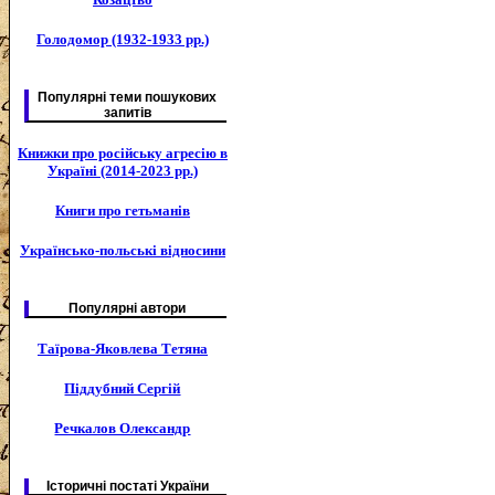
Голодомор (1932-1933 рр.)
Популярні теми пошукових
запитів
Книжки про російську агресію в
Україні (2014-2023 рр.)
Книги про гетьманів
Українсько-польські відносини
Популярні автори
Таїрова-Яковлева Тетяна
Піддубний Сергій
Речкалов Олександр
Історичні постаті України