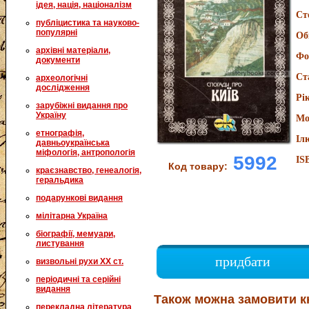
ідея, нація, націоналізм
Ст
публіцистика та науково-
популярні
Об
архівні матеріали,
Фо
документи
Ст
археологічні
дослідження
Рі
зарубіжні видання про
Україну
Мо
етнографія,
Іл
давньоукраїнська
міфологія, антропологія
5992
IS
Код товару:
краєзнавство, генеалогія,
геральдика
подарункові видання
мілітарна Україна
біографії, мемуари,
листування
придбати
визвольні рухи XX ст.
періодичні та серійні
видання
Також можна замовити к
перекладна література