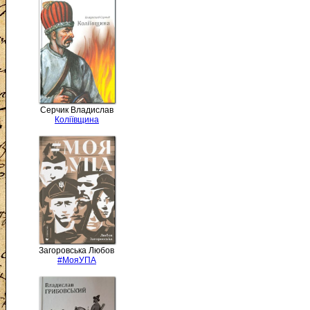
Серчик Владислав
Коліївщина
Загоровська Любов
#МояУПА