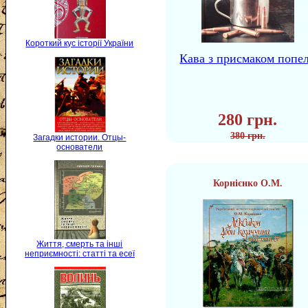
Короткий кус історії України
Кава з присмаком попе
280 грн.
380 грн.
Загадки истории. Отцы-
основатели
Корнієнко О.М.
Життя, смерть та інші
неприємності: статті та есеї