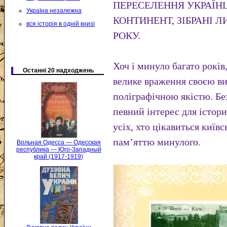
ПЕРЕСЕЛЕННЯ УКРАЇН
Україна незалежна
КОНТИНЕНТ, ЗІБРАНІ Л
вся історія в одній книзі
РОКУ.
Хоч і минуло багато років
Останні 20 надходжень
велике враження своєю в
поліграфічною якістю. Бе
певний інтерес для істори
усіх, хто цікавиться киї
пам’яттю минулого.
Вольная Одесса — Одесская
республика — Юго-Западный
край (1917-1919)