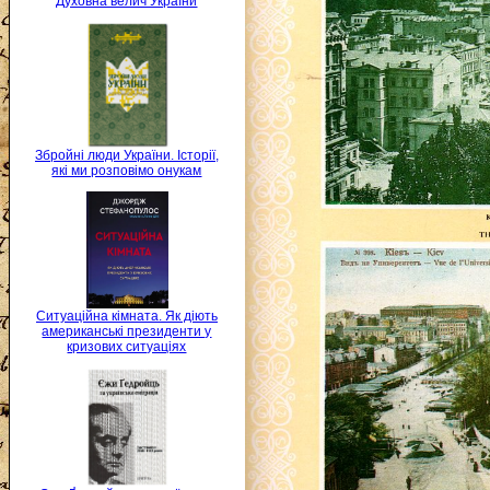
Духовна велич України
Збройні люди України. Історії,
які ми розповімо онукам
Ситуаційна кімната. Як діють
американські президенти у
кризових ситуаціях