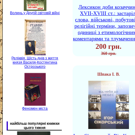
Лексикон доби козаччи
XVII-XVIII ст.: застаріл
Волинь у Другій світовій війні
слова, військові, побутов
релігійні терміни, запози
одиниці з етимологічни
коментарями та тлумачен
200 грн.
360 грн.
Реліквія. Шість днів з життя
князя Василя-Костянтина
Острозького
Шпака І. В.
Феномен міста
найбільш популярні книжки
цього тижня