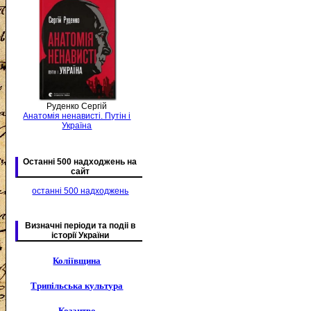
Руденко Сергій
Анатомія ненависті. Путін і
Україна
Останні 500 надходжень на
сайт
останні 500 надходжень
Визначні періоди та подіі в
історії України
Коліївщина
Трипільська культура
Козацтво