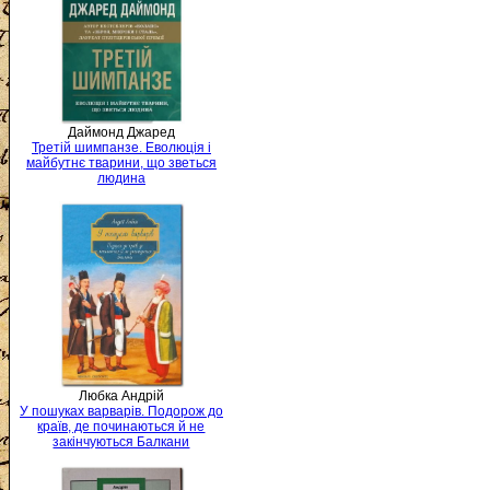
Даймонд Джаред
Третій шимпанзе. Еволюція і
майбутнє тварини, що зветься
людина
Любка Андрій
У пошуках варварів. Подорож до
країв, де починаються й не
закінчуються Балкани