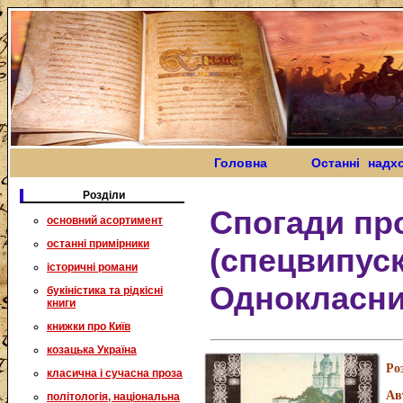
Головна
Останні надх
Розділи
Спогади про
основний асортимент
останні примірники
(спецвипус
історичні романи
Однокласни
букіністика та рідкісні
книги
книжки про Київ
козацька Україна
Ро
класична і сучасна проза
Ав
політологія, національна