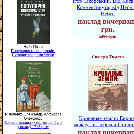
Ігор Сікорський. Від Києв
Коннектикута, від Неба 
Небес
наклад вичерпан
грн.
1200 грн.
Найт Пітер
Популярна конспірологія.
Путівник теоріями змови
Снайдер Тимоти
Різніченко Олександр, Алфьоров
Кровавые земли: Европ
Олександр
Присяга козацьких полків, що були
между Гитлером и Стали
у поході 1718 року
наклад вичерпан