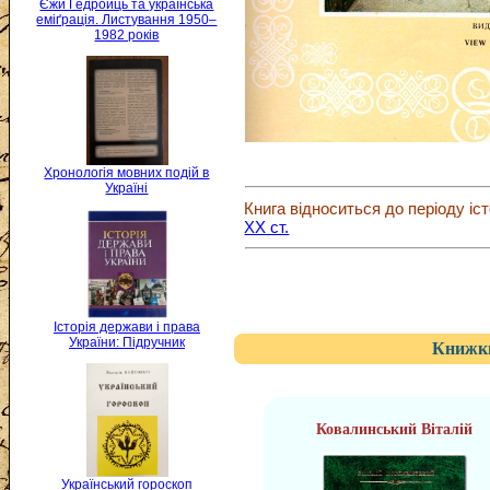
Єжи Ґедройць та українська
еміґрація. Листування 1950–
1982 років
Хронологія мовних подій в
Україні
Книга відноситься до періоду іст
XX ст.
Історія держави і права
України: Підручник
Книжки
Ковалинський Віталій
Український гороскоп