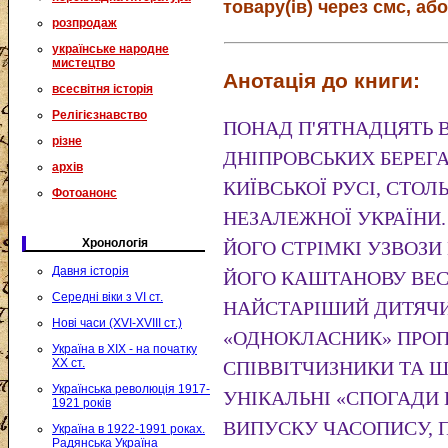
товару(ів) через смс, або
розпродаж
українське народне
мистецтво
Анотація до книги:
всесвітня історія
Релігієзнавство
ПОНАД П'ЯТНАДЦЯТЬ В
різне
ДНІПРОВСЬКИХ БЕРЕГА
архів
КИЇВСЬКОЇ РУСІ, СТО
Фотоанонс
НЕЗАЛЕЖНОЇ УКРАЇНИ.
Хронологія
ЙОГО СТРІМКІ УЗВОЗИ
Давня історія
ЙОГО КАШТАНОВУ ВЕСН
Середні віки з VI ст.
НАЙСТАРІШИЙ ДИТЯЧИ
Нові часи (XVI-XVIII ст.)
«ОДНОКЛАСНИК» ПРОП
Україна в XIX - на початку
XX ст.
СПІВВІТЧИЗНИКИ ТА Ш
Українська революція 1917-
УНІКАЛЬНІ «СПОГАДИ 
1921 років
ВИПУСКУ ЧАСОПИСУ, 
Україна в 1922-1991 роках.
Радянська Україна