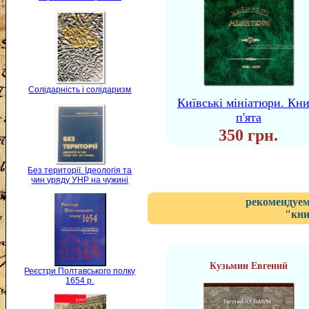
Солідарність і солідаризм
Київські мініатюри. Кни
п'ята
350 грн.
Без території. Ідеологія та
чин уряду УНР на чужині
рекомендуем
"кни
Кузьмин Евгений
Реєстри Полтавського полку
1654 р.