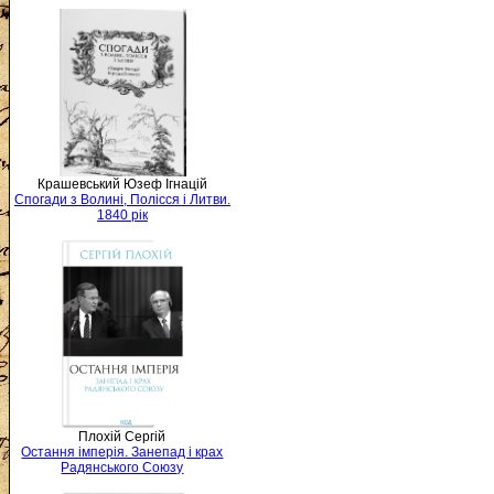
Крашевський Юзеф Ігнацій
Спогади з Волині, Полісся і Литви.
1840 рік
Плохій Сергій
Остання імперія. Занепад і крах
Радянського Союзу