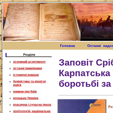
Головна
Останні надх
Розділи
Заповіт Срі
основний асортимент
останні примірники
Карпатська 
історичні романи
боротьбі за
букіністика та рідкісні
книги
книжки про Київ
козацька Україна
класична і сучасна проза
Ро
політологія, національна