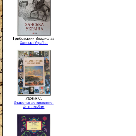
Грибовський Владислав
Ханська Україна
Удовик С.
Знаменитые киевляне.
Фотоальбом