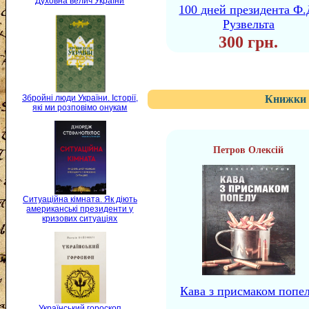
Духовна велич України
100 дней президента Ф.
Рузвельта
300 грн.
Збройні люди України. Історії,
Книжки 
які ми розповімо онукам
Петров Олексій
Ситуаційна кімната. Як діють
американські президенти у
кризових ситуаціях
Кава з присмаком попе
Український гороскоп