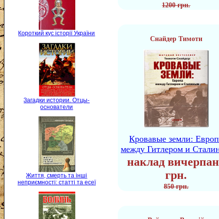
1200 грн.
Короткий кус історії України
Снайдер Тимоти
Загадки истории. Отцы-
основатели
Кровавые земли: Европ
между Гитлером и Стали
наклад вичерпан
грн.
Життя, смерть та інші
неприємності: статті та есеї
850 грн.