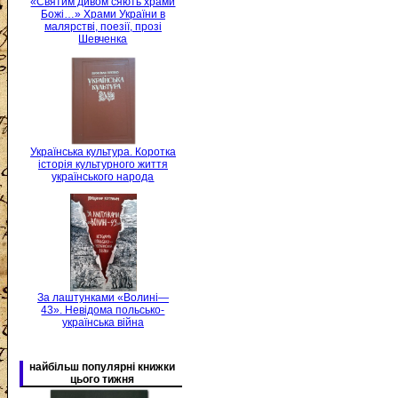
«Святим дивом сяють храми
Божі…» Храми України в
малярстві, поезії, прозі
Шевченка
Українська культура. Коротка
історія культурного життя
українського народа
За лаштунками «Волині—
43». Невідома польсько-
українська війна
найбільш популярні книжки
цього тижня