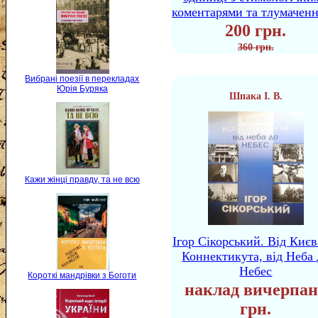
коментарями та тлумачен
200 грн.
360 грн.
Вибрані поезії в перекладах
Юрія Буряка
Шпака І. В.
Кажи жінці правду, та не всю
Ігор Сікорський. Від Києв
Коннектикута, від Неба 
Небес
Короткі мандрівки з Боготи
наклад вичерпан
грн.