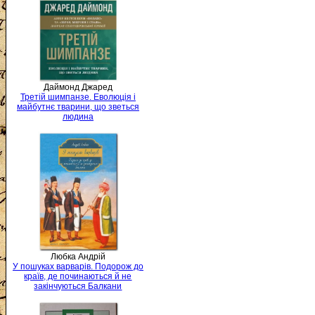
Даймонд Джаред
Третій шимпанзе. Еволюція і
майбутнє тварини, що зветься
людина
Любка Андрій
У пошуках варварів. Подорож до
країв, де починаються й не
закінчуються Балкани