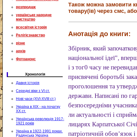
Також можна замовити к
розпродаж
товару(ів) через смс, або
українське народне
мистецтво
всесвітня історія
Анотація до книги:
Релігієзнавство
різне
Збірник, який започатко
архів
національної ідеї", впер
Фотоанонс
і з тог0 часу не перевид
Хронологія
присвячені боротьбі зака
Давня історія
проголошення та утвердж
Середні віки з VI ст.
держави. Написані по гар
Нові часи (XVI-XVIII ст.)
безпосередніми учасникам
Україна в XIX - на початку
XX ст.
ли актуальності і сприй
Українська революція 1917-
лицарях Карпатської Січі
1921 років
Україна в 1922-1991 роках.
патріотичній обов’язок і
Радянська Україна