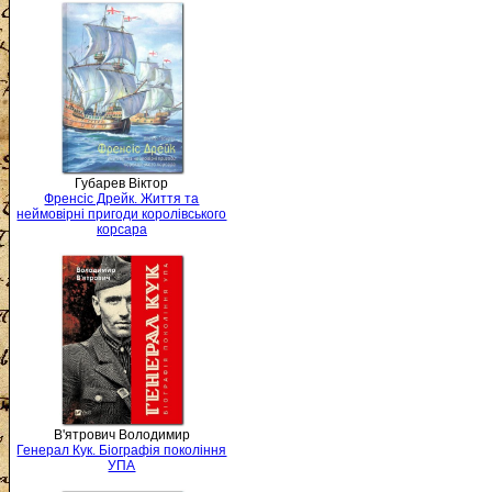
Губарев Віктор
Френсіс Дрейк. Життя та
неймовірні пригоди королівського
корсара
В'ятрович Володимир
Генерал Кук. Біографія покоління
УПА