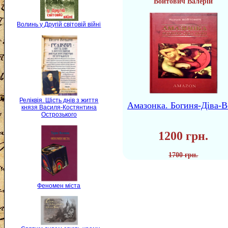
Войтович Валерій
Волинь у Другій світовій війні
Реліквія. Шість днів з життя
Амазонка. Богиня-Діва-В
князя Василя-Костянтина
Острозького
1200 грн.
1700 грн.
Феномен міста