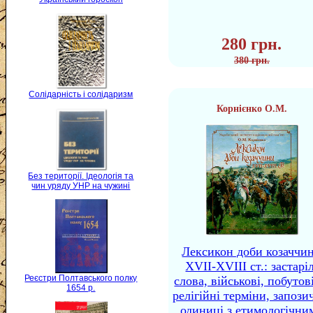
280 грн.
380 грн.
Солідарність і солідаризм
Корнієнко О.М.
Без території. Ідеологія та
чин уряду УНР на чужині
Лексикон доби козаччи
XVII-XVIII ст.: застаріл
Реєстри Полтавського полку
слова, військові, побутов
1654 р.
релігійні терміни, запози
одиниці з етимологічни