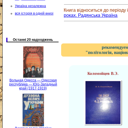
Україна незалежна
Книга відноситься до періоду і
вся історія в одній книзі
роках. Радянська Україна
Останні 20 надходжень
рекомендуем
"політологія, націон
Коломойцев В.Э.
Вольная Одесса — Одесская
республика — Юго-Западный
край (1917-1919)