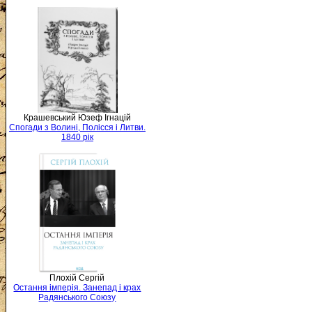
Крашевський Юзеф Ігнацій
Спогади з Волині, Полісся і Литви.
1840 рік
Плохій Сергій
Остання імперія. Занепад і крах
Радянського Союзу