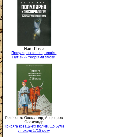
Найт Пітер
Популярна конспірологія.
Путівник теоріями змови
Різніченко Олександр, Алфьоров
Олександр
Присяга козацьких полків, що були
у поході 1718 року