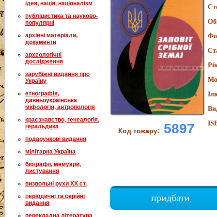
ідея, нація, націоналізм
Ст
публіцистика та науково-
Об
популярні
архівні матеріали,
Фо
документи
Ст
археологічні
дослідження
Рі
зарубіжні видання про
Мо
Україну
етнографія,
Іл
давньоукраїнська
міфологія, антропологія
Ви
краєзнавство, генеалогія,
IS
5897
геральдика
Код товару:
подарункові видання
мілітарна Україна
біографії, мемуари,
листування
визвольні рухи XX ст.
придбати
періодичні та серійні
видання
перекладна література