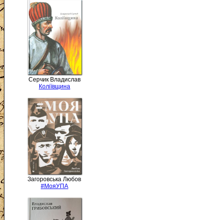
Серчик Владислав
Коліївщина
Загоровська Любов
#МояУПА