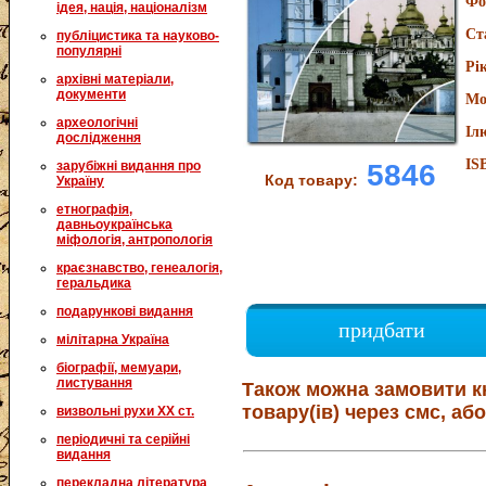
Фо
ідея, нація, націоналізм
Ст
публіцистика та науково-
популярні
Рі
архівні матеріали,
документи
Мо
археологічні
Іл
дослідження
IS
5846
зарубіжні видання про
Код товару:
Україну
етнографія,
давньоукраїнська
міфологія, антропологія
краєзнавство, генеалогія,
геральдика
подарункові видання
придбати
мілітарна Україна
біографії, мемуари,
листування
Також можна замовити к
товару(ів) через смс, або
визвольні рухи XX ст.
періодичні та серійні
видання
перекладна література