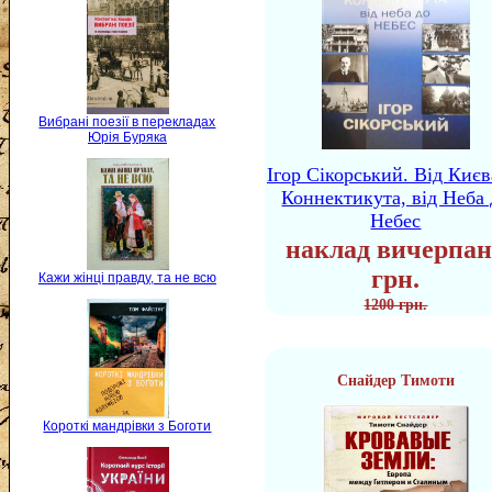
Вибрані поезії в перекладах
Юрія Буряка
Ігор Сікорський. Від Києв
Коннектикута, від Неба 
Небес
наклад вичерпан
грн.
Кажи жінці правду, та не всю
1200 грн.
Снайдер Тимоти
Короткі мандрівки з Боготи