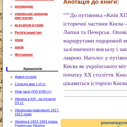
Анотація до книги:
розпродаж
українське народне
"""До путівника «Київ ХІ
мистецтво
історичні частини Києва -
всесвітня історія
Липки та Печерськ. Опові
Релігієзнавство
маршрутами подорожей мі
різне
архів
залізничного вокзалу і з
Фотоанонс
лаврою. Наголос у путівн
Києва як українського міс
Хронологія
початку XX століття. Книж
Давня історія
цікавиться історією Києва
Середні віки з VI ст.
Нові часи (XVI-XVIII ст.)
Україна в XIX - на початку
XX ст.
Українська революція 1917-
1921 років
Україна в 1922-1991 роках.
рекомендуем
Радянська Україна