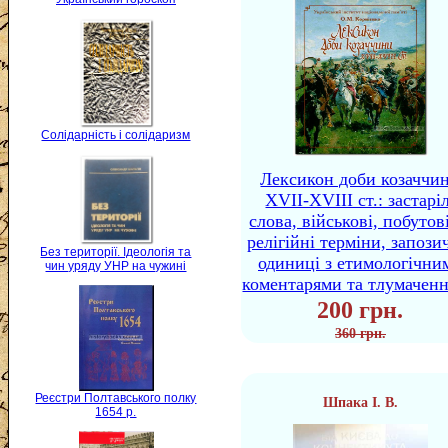
Солідарність і солідаризм
Лексикон доби козаччи
XVII-XVIII ст.: застаріл
слова, військові, побутов
релігійні терміни, запози
Без території. Ідеологія та
одиниці з етимологічни
чин уряду УНР на чужині
коментарями та тлумачен
200 грн.
360 грн.
Реєстри Полтавського полку
Шпака І. В.
1654 р.