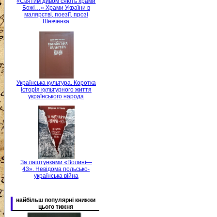
«Святим дивом сяють храми
Божі…» Храми України в
малярстві, поезії, прозі
Шевченка
Українська культура. Коротка
історія культурного життя
українського народа
За лаштунками «Волині—
43». Невідома польсько-
українська війна
найбільш популярні книжки
цього тижня