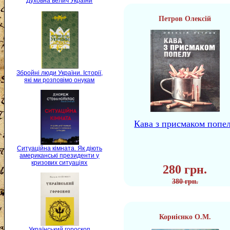
Духовна велич України
Петров Олексій
Збройні люди України. Історії,
які ми розповімо онукам
Кава з присмаком попе
Ситуаційна кімната. Як діють
американські президенти у
кризових ситуаціях
280 грн.
380 грн.
Корнієнко О.М.
Український гороскоп