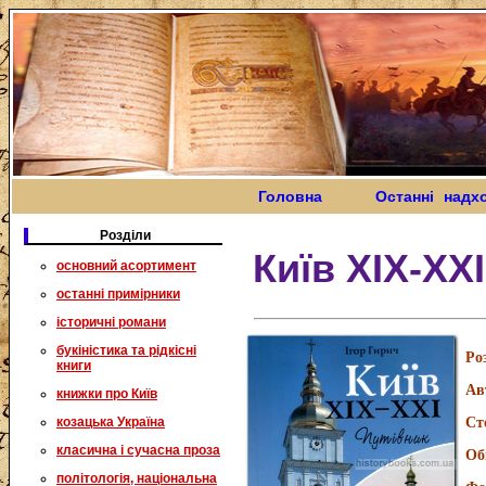
Головна
Останні надх
Розділи
Київ ХІХ-ХХІ
основний асортимент
останні примірники
історичні романи
букіністика та рідкісні
Ро
книги
Ав
книжки про Київ
козацька Україна
Ст
класична і сучасна проза
Об
політологія, національна