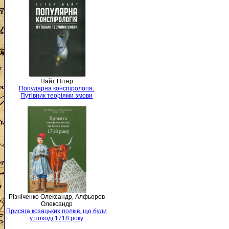
Найт Пітер
Популярна конспірологія.
Путівник теоріями змови
Різніченко Олександр, Алфьоров
Олександр
Присяга козацьких полків, що були
у поході 1718 року