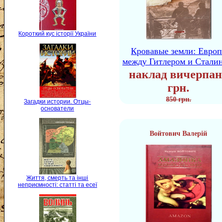
Короткий кус історії України
Кровавые земли: Европ
между Гитлером и Стали
наклад вичерпан
грн.
850 грн.
Загадки истории. Отцы-
основатели
Войтович Валерій
Життя, смерть та інші
неприємності: статті та есеї