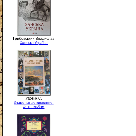
Грибовський Владислав
Ханська Україна
Удовик С.
Знаменитые киевляне.
Фотоальбом