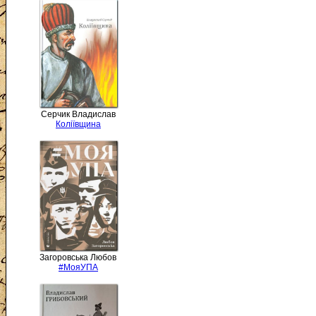
Серчик Владислав
Коліївщина
Загоровська Любов
#МояУПА