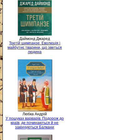
Даймонд Джаред
Третій шимпанзе. Еволюція і
майбутнє тварини, що зветься
людина
Любка Андрій
У пошуках варварів. Подорож до
країв, де починаються й не
закінчуються Балкани