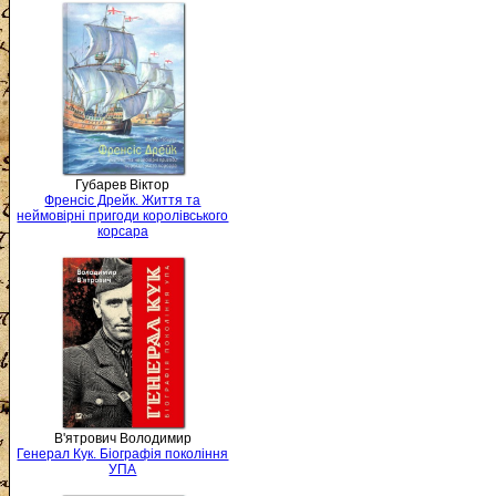
Губарев Віктор
Френсіс Дрейк. Життя та
неймовірні пригоди королівського
корсара
В'ятрович Володимир
Генерал Кук. Біографія покоління
УПА