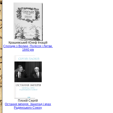
Крашевський Юзеф Ігнацій
Спогади з Волині, Полісся і Литви.
1840 рік
Плохій Сергій
Остання імперія. Занепад і крах
Радянського Союзу