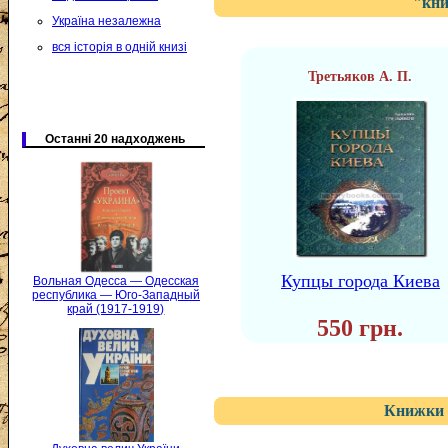
"кни
Україна незалежна
вся історія в одній книзі
Третьяков А. П.
Останні 20 надходжень
Купцы города Киева
Вольная Одесса — Одесская
республика — Юго-Западный
край (1917-1919)
550 грн.
Книжки 