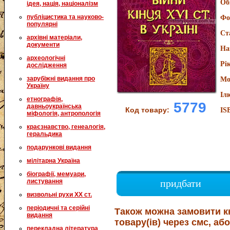
Об
ідея, нація, націоналізм
публіцистика та науково-
Фо
популярні
Ст
архівні матеріали,
документи
На
археологічні
Рі
дослідження
зарубіжні видання про
Мо
Україну
Іл
етнографія,
5779
давньоукраїнська
Код товару:
IS
міфологія, антропологія
краєзнавство, генеалогія,
геральдика
подарункові видання
мілітарна Україна
біографії, мемуари,
листування
придбати
визвольні рухи XX ст.
періодичні та серійні
Також можна замовити к
видання
товару(ів) через смс, або
перекладна література