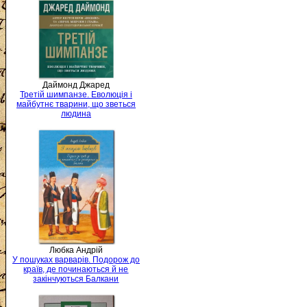
Даймонд Джаред
Третій шимпанзе. Еволюція і
майбутнє тварини, що зветься
людина
Любка Андрій
У пошуках варварів. Подорож до
країв, де починаються й не
закінчуються Балкани