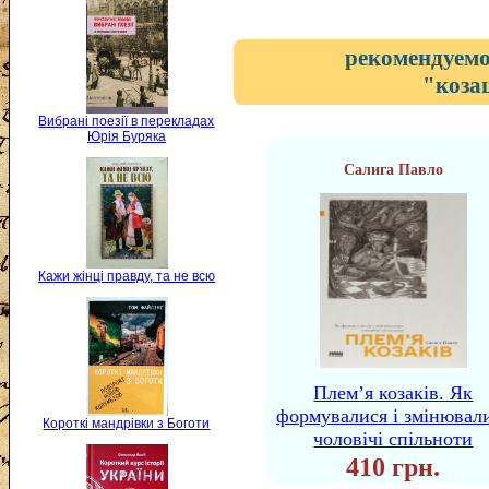
рекомендуемо
"коза
Вибрані поезії в перекладах
Юрія Буряка
Салига Павло
Кажи жінці правду, та не всю
Плем’я козаків. Як
формувалися і змінювал
Короткі мандрівки з Боготи
чоловічі спільноти
410 грн.