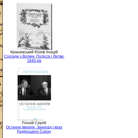
Крашевський Юзеф Ігнацій
Спогади з Волині, Полісся і Литви.
1840 рік
Плохій Сергій
Остання імперія. Занепад і крах
Радянського Союзу