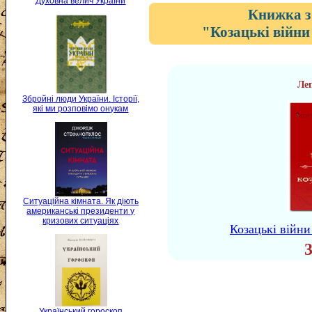
Духовна велич України
Книжка з
"Козацькі війни 
Ле
Збройні люди України. Історії,
які ми розповімо онукам
Ситуаційна кімната. Як діють
американські президенти у
кризових ситуаціях
Козацькі війни
Український гороскоп