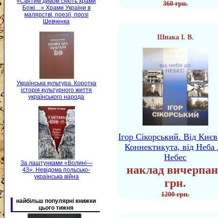
«Святим дивом сяють храми
360 грн.
Божі…» Храми України в
малярстві, поезії, прозі
Шевченка
Шпака І. В.
Українська культура. Коротка
історія культурного життя
українського народа
Ігор Сікорський. Від Києв
Коннектикута, від Неба 
Небес
За лаштунками «Волині—
наклад вичерпан
43». Невідома польсько-
українська війна
грн.
1200 грн.
найбільш популярні книжки
цього тижня