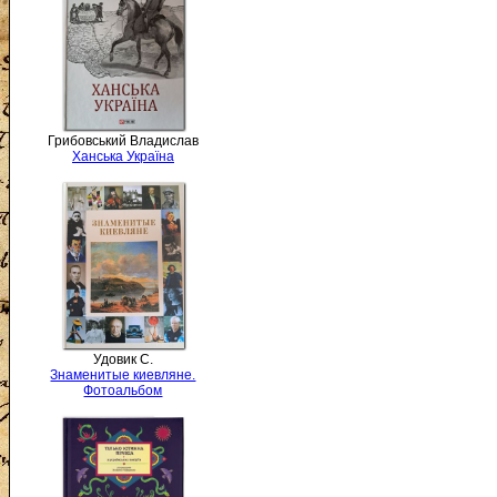
Грибовський Владислав
Ханська Україна
Удовик С.
Знаменитые киевляне.
Фотоальбом