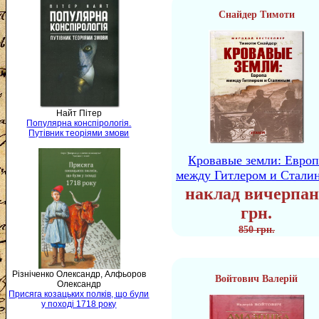
Снайдер Тимоти
Найт Пітер
Популярна конспірологія.
Путівник теоріями змови
Кровавые земли: Европ
между Гитлером и Стали
наклад вичерпан
грн.
850 грн.
Різніченко Олександр, Алфьоров
Войтович Валерій
Олександр
Присяга козацьких полків, що були
у поході 1718 року