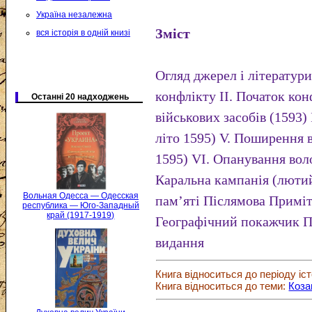
Україна незалежна
Зміст
вся історія в одній книзі
Огляд джерел і літератури
конфлікту II. Початок кон
Останні 20 надходжень
військових засобів (1593)
літо 1595) V. Поширення в
1595) VI. Опанування воло
Каральна кампанія (лютий
Вольная Одесса — Одесская
пам’яті Післямова Примі
республика — Юго-Западный
край (1917-1919)
Географічний покажчик Пе
видання
Книга відноситься до періоду іст
Книга відноситься до теми:
Коза