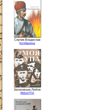
Серчик Владислав
Коліївщина
Загоровська Любов
#МояУПА