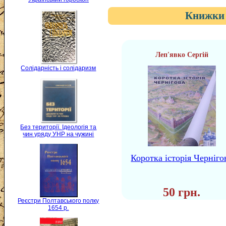
Книжки 
Леп'явко Сергій
Солідарність і солідаризм
Без території. Ідеологія та
чин уряду УНР на чужині
Коротка історія Черніго
50 грн.
Реєстри Полтавського полку
1654 р.