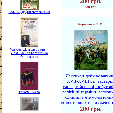
280 грн.
380 грн.
Волинь у Другій світовій війні
Корнієнко О.М.
Реліквія. Шість днів з життя
князя Василя-Костянтина
Острозького
Лексикон доби козаччи
XVII-XVIII ст.: застаріл
слова, військові, побутов
релігійні терміни, запози
Феномен міста
одиниці з етимологічни
коментарями та тлумачен
200 грн.