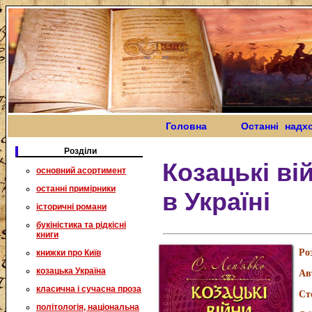
Головна
Останні надх
Розділи
Козацькі вій
основний асортимент
останні примірники
в Україні
історичні романи
букіністика та рідкісні
книги
Ро
книжки про Київ
козацька Україна
Ав
класична і сучасна проза
Ст
політологія, національна