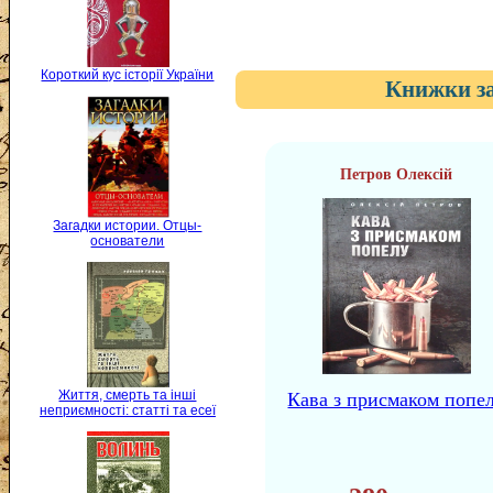
Короткий кус історії України
Книжки за
Петров Олексій
Загадки истории. Отцы-
основатели
Життя, смерть та інші
Кава з присмаком попе
неприємності: статті та есеї