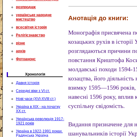
розпродаж
українське народне
Анотація до книги:
мистецтво
всесвітня історія
Монографія присвячена п
Релігієзнавство
козацьких рухів в історії
різне
розглядаються причини по
архів
повстання Криштофа Коси
Фотоанонс
молдавські походи 1594-1
Хронологія
козацтва, його діяльність 
Давня історія
взимку 1595—1596 років, 
Середні віки з VI ст.
навесні 1596 року, вплив 
Нові часи (XVI-XVIII ст.)
суспільну свідомість.
Україна в XIX - на початку
XX ст.
Українська революція 1917-
Видання призначене для на
1921 років
Україна в 1922-1991 роках.
шанувальників історії Укр
Радянська Україна