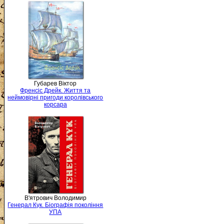
Губарев Віктор
Френсіс Дрейк. Життя та
неймовірні пригоди королівського
корсара
В'ятрович Володимир
Генерал Кук. Біографія покоління
УПА