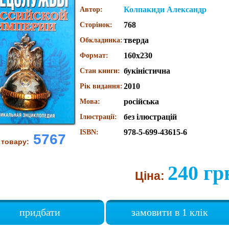
Колпакиди Александр
Автор:
768
Сторінок:
тверда
Обкладинка:
160х230
Формат:
букіністична
Стан книги:
2010
Рік видання:
російська
Мова:
без ілюстрацій
Ілюстрації:
978-5-699-43615-6
ISBN:
5767
 товару:
240 гр
Ціна:
придбати
замовити в 1 клік