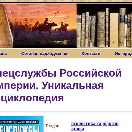
вна
Останні надходження
Контакти
Як при
пецслужбы Российской
мперии. Уникальная
нциклопедия
букіністика та рідкісні
Розділ:
книги