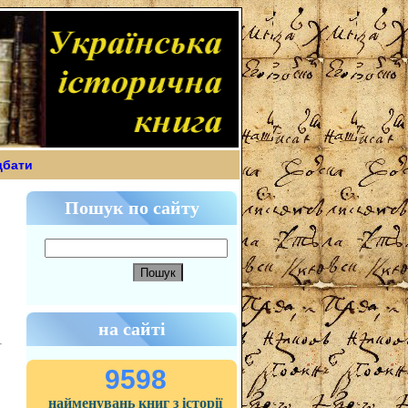
дбати
Пошук по сайту
на сайті
9598
найменувань книг з історії