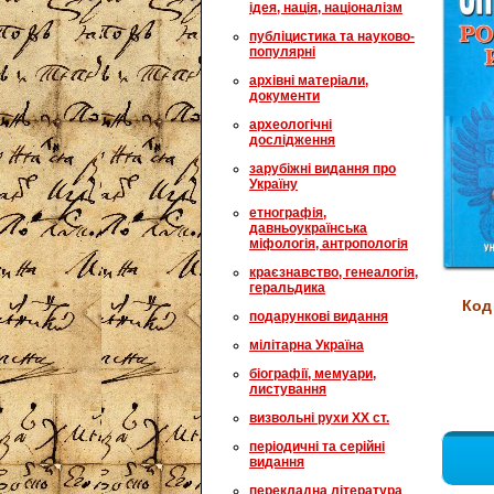
ідея, нація, націоналізм
публіцистика та науково-
популярні
архівні матеріали,
документи
археологічні
дослідження
зарубіжні видання про
Україну
етнографія,
давньоукраїнська
міфологія, антропологія
краєзнавство, генеалогія,
геральдика
Код
подарункові видання
мілітарна Україна
біографії, мемуари,
листування
визвольні рухи XX ст.
періодичні та серійні
видання
перекладна література