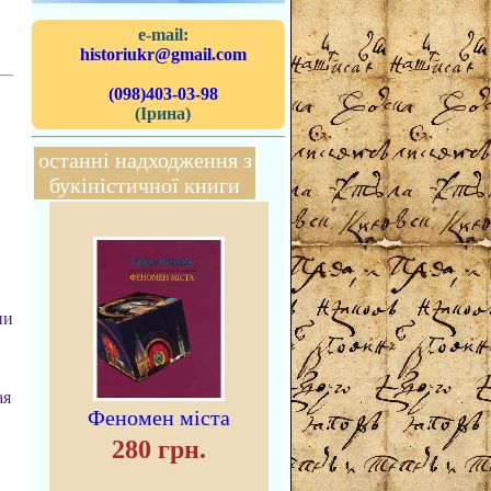
e-mail:
historiukr@gmail.com
(098)403-03-98
(Ірина)
останні надходження з
букіністичної книги
ии
ая
Феномен міста
280 грн.