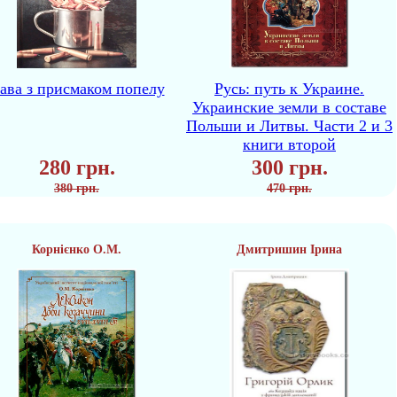
ава з присмаком попелу
Русь: путь к Украине.
Украинские земли в составе
Польши и Литвы. Части 2 и 3
книги второй
280 грн.
300 грн.
380 грн.
470 грн.
Корнієнко О.М.
Дмитришин Ірина