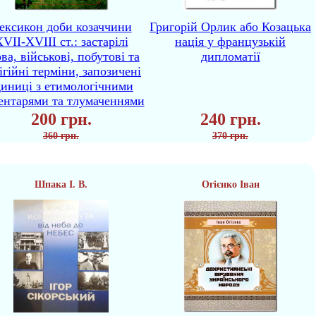
ексикон доби козаччини
Григорій Орлик або Козацька
VII-XVIII ст.: застарілі
нація у французькій
ва, військові, побутові та
дипломатії
ігійні терміни, запозичені
диниці з етимологічними
ентарями та тлумаченнями
200 грн.
240 грн.
360 грн.
370 грн.
Шпака І. В.
Огієнко Іван