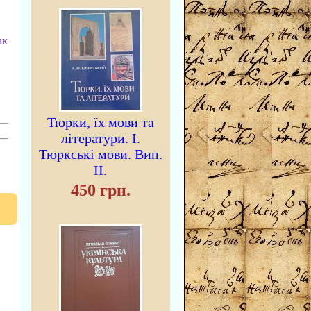
ак
Тюрки, їх мови та
літератури. I.
Тюркські мови. Вип.
II.
450 грн.