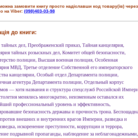
можна замовити книгу просто надіславши код товару(ів) через
о на Viber:
(098)403-03-98
ція до книги:
 тайных дел, Преображенский приказ, Тайная канцелярия,
ярия тайных розыскных дел, Комитет общей безопасности,
ерство полиции, Высшая военная полиция, Особенная
ярия МВД, Третье отделение Собственной его императорского
ства канцелярии, Особый отдел Департамента полиции,
ичная агентура Департамента полиции, Отдельный корпус
мов — хотя названия и структура спецслужб Российской Импер
 столетия менялись многократно, неизменным оставался их
йший профессиональный уровень и эффективность,
ировавшие безопасность державы и прочность трона. Беспощадн
 против внешних и внутренних врагов Империи, разведка и
азведка, искоренение преступности, коррупции и террора,
ение подрывной пропаганды, наблюдение за неблагонадежными,