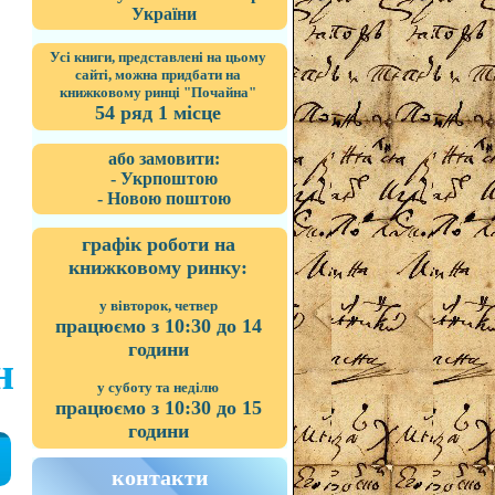
України
Усі книги, представлені на цьому
сайті, можна придбати на
книжковому ринці "Почайна"
54 ряд 1 місце
або замовити:
- Укрпоштою
- Новою поштою
графік роботи на
книжковому ринку:
у вівторок, четвер
працюємо з 10:30 до 14
години
н
у суботу та неділю
працюємо з 10:30 до 15
години
контакти