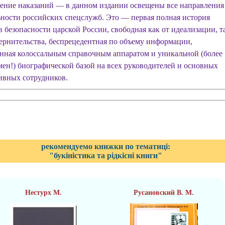
ение наказаний — в данном издании освещены все направления
ьности российских спецслужб. Это — первая полная история
в безопасности царской России, свободная как от идеализации, т
чернительства, беспрецедентная по объему информации,
нная колоссальным справочным аппаратом и уникальной (более
мен!) биографической базой на всех руководителей и основных
ивных сотрудников.
рекомендуемо книжки по тематиці:
"букіністика та рідкісні книги"
Нестурх М.
Русановский В. М.