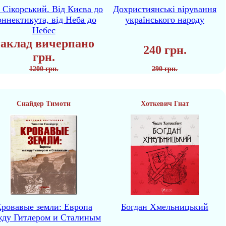
р Сікорський. Від Києва до
Дохристиянські вірування
ннектикута, від Неба до
українського народу
Небес
аклад вичерпано
240 грн.
грн.
1200 грн.
290 грн.
Снайдер Тимоти
Хоткевич Гнат
ровавые земли: Европа
Богдан Хмельницький
жду Гитлером и Сталиным