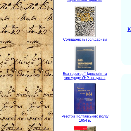
К
Солідарність і солідаризм
Без території. Ідеологія та
чин уряду УНР на чужині
Реєстри Полтавського полку
1654 р.