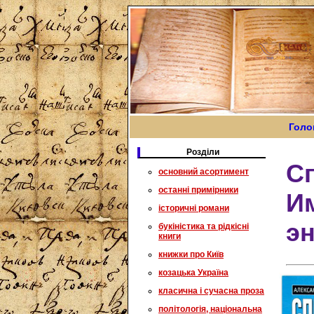
Голо
Розділи
С
основний асортимент
останні примірники
И
історичні романи
э
букіністика та рідкісні
книги
книжки про Київ
козацька Україна
класична і сучасна проза
політологія, національна