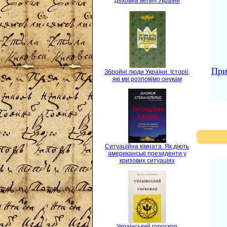
Духовна велич України
При
Збройні люди України. Історії,
які ми розповімо онукам
Ситуаційна кімната. Як діють
американські президенти у
кризових ситуаціях
Український гороскоп