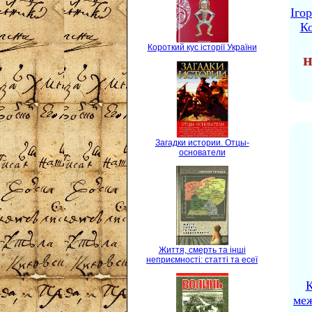
Іго
Ко
Короткий кус історії України
н
Загадки истории. Отцы-
основатели
Життя, смерть та інші
неприємності: статті та есеї
К
ме