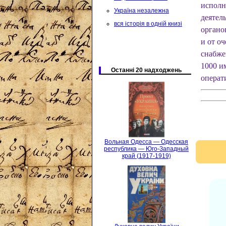
исполн
Україна незалежна
деятел
вся історія в одній книзі
органо
и от о
снабже
1000 и
Останні 20 надходжень
операт
Вольная Одесса — Одесская
республика — Юго-Западный
край (1917-1919)