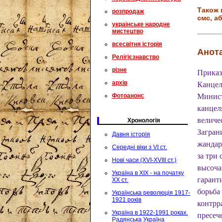
Також 
розпродаж
смс, аб
українське народне
мистецтво
всесвітня історія
Анота
Релігієзнавство
різне
Приказ
архів
Канцел
Фотоанонс
Минист
канцел
величе
Хронологія
Загран
Давня історія
жандар
Середні віки з VI ст.
за три
Нові часи (XVI-XVIII ст.)
высоча
Україна в XIX - на початку
гарант
XX ст.
борьба
Українська революція 1917-
1921 років
контрр
Україна в 1922-1991 роках.
пресеч
Радянська Україна