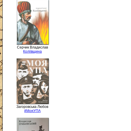
Серчик Владислав
Коліївщина
Загоровська Любов
#МояУПА