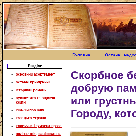
Головна
Останні надх
Розділи
Скорбное б
основний асортимент
останні примірники
добрую пам
історичні романи
или грустн
букіністика та рідкісні
книги
Городу, кот
книжки про Київ
козацька Україна
класична і сучасна проза
політологія, національна