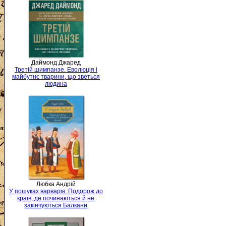
Даймонд Джаред
Третій шимпанзе. Еволюція і
майбутнє тварини, що зветься
людина
Любка Андрій
У пошуках варварів. Подорож до
країв, де починаються й не
закінчуються Балкани