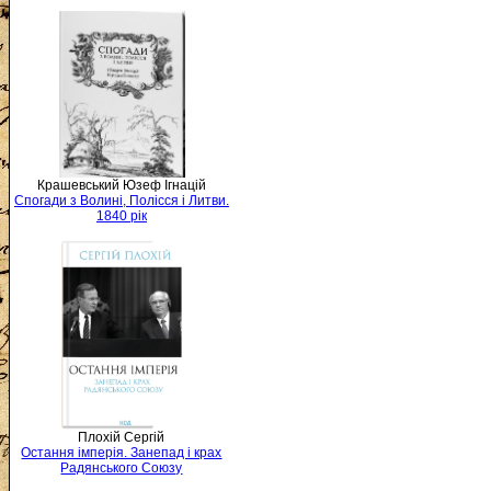
Крашевський Юзеф Ігнацій
Спогади з Волині, Полісся і Литви.
1840 рік
Плохій Сергій
Остання імперія. Занепад і крах
Радянського Союзу