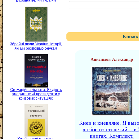
Духовна велич України
Книжки
Збройні люди України. Історії,
які ми розповімо онукам
Анисимов Александр
Ситуаційна кімната. Як діють
американські президенти у
кризових ситуаціях
Киев и киевляне. Я выз
любое из столетий... в 
книгах. Комплект.
Український гороскоп