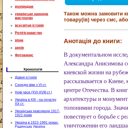
розпродаж
Також можна замовити к
українське народне
мистецтво
товару(ів) через смс, або
всесвітня історія
Релігієзнавство
Анотація до книги:
різне
архів
В документальном иссле
Фотоанонс
Александра Анисимова с
Хронологія
киевской жизни на рубе
Давня історія
рассказывается о Киеве
Середні віки з VI ст.
центре Отечества. В кни
Нові часи (XVI-XVIII ст.)
архитектуры и монумент
Україна в XIX - на початку
XX ст.
топонимии города. Значи
Українська революція 1917-
1921 років
повествует о борьбе с р
Україна в 1922-1991 роках.
уничтожении его ландша
Радянська Україна