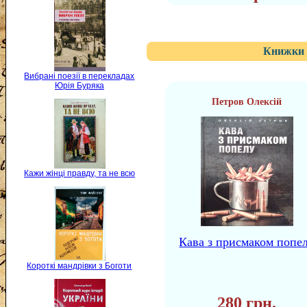
Книжки 
Вибрані поезії в перекладах
Юрія Буряка
Петров Олексій
Кажи жінці правду, та не всю
Кава з присмаком попе
Короткі мандрівки з Боготи
280 грн.