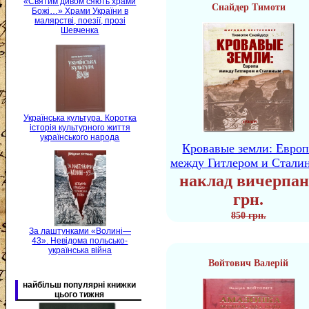
«Святим дивом сяють храми
Снайдер Тимоти
Божі…» Храми України в
малярстві, поезії, прозі
Шевченка
Українська культура. Коротка
історія культурного життя
українського народа
Кровавые земли: Европ
между Гитлером и Стали
наклад вичерпан
грн.
850 грн.
За лаштунками «Волині—
43». Невідома польсько-
українська війна
Войтович Валерій
найбільш популярні книжки
цього тижня