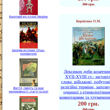
380 грн.
Короткий кус історії України
Корнієнко О.М.
Загадки истории. Отцы-
основатели
Лексикон доби козаччи
XVII-XVIII ст.: застаріл
слова, військові, побутов
релігійні терміни, запози
Життя, смерть та інші
одиниці з етимологічни
неприємності: статті та есеї
коментарями та тлумачен
200 грн.
360 грн.