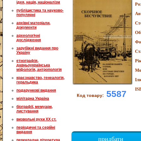
ідея, нація, націоналізм
Ро
публіцистика та науково-
Ав
популярні
архівні матеріали,
Ст
документи
Об
археологічні
дослідження
Фо
зарубіжні видання про
Ст
Україну
етнографія,
Рі
давньоукраїнська
міфологія, антропологія
Мо
краєзнавство, генеалогія,
Іл
геральдика
IS
подарункові видання
5587
Код товару:
мілітарна Україна
біографії, мемуари,
листування
визвольні рухи XX ст.
періодичні та серійні
видання
придбати
перекладна література