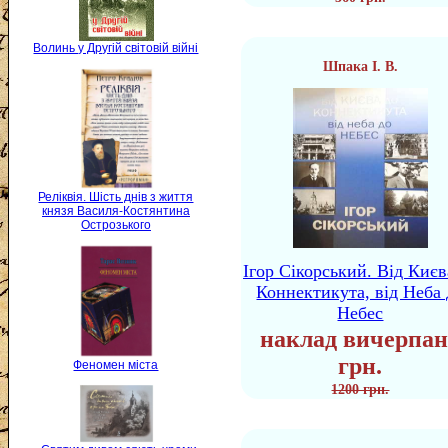
Волинь у Другій світовій війні
Шпака І. В.
Реліквія. Шість днів з життя
князя Василя-Костянтина
Острозького
Ігор Сікорський. Від Києв
Коннектикута, від Неба 
Небес
наклад вичерпан
грн.
Феномен міста
1200 грн.