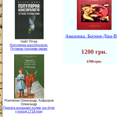
Амазонка. Богиня-Діва-В
Найт Пітер
Популярна конспірологія.
Путівник теоріями змови
1200 грн.
1700 грн.
Різніченко Олександр, Алфьоров
Олександр
Присяга козацьких полків, що були
у поході 1718 року