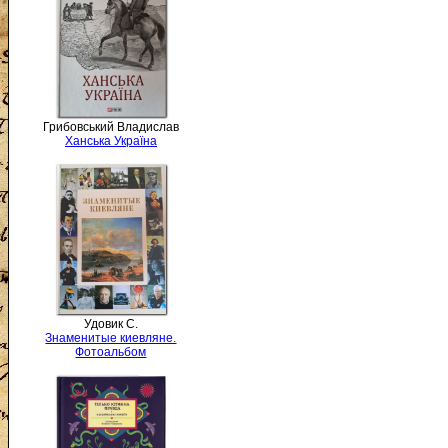
Грибовський Владислав
Ханська Україна
Удовик С.
Знаменитые киевляне.
Фотоальбом