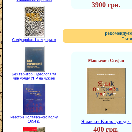
3900 грн.
рекомендуем
"кни
Солідарність і солідаризм
Машкевич Стефан
Без території. Ідеологія та
чин уряду УНР на чужині
Реєстри Полтавського полку
Язык из Киева уведет
1654 р.
400 грн.