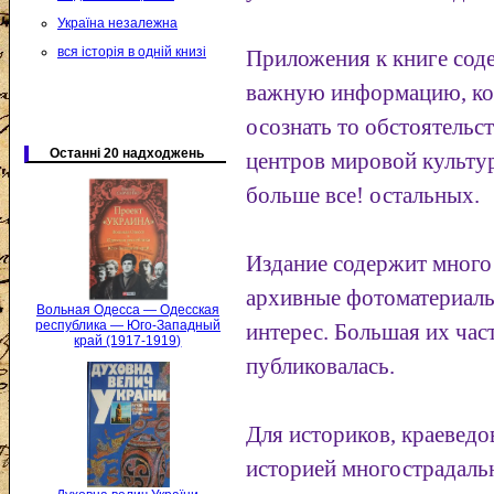
Україна незалежна
вся історія в одній книзі
Приложения к книге сод
важную информацию, кот
осознать то обстоятельс
Останні 20 надходжень
центров мировой культур
больше все! остальных.
Издание содержит много
архивные фотоматериал
Вольная Одесса — Одесская
республика — Юго-Западный
интерес. Большая их част
край (1917-1919)
публиковалась.
Для историков, краеведо
историей многострадаль