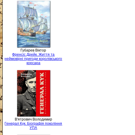
Губарев Віктор
Френсіс Дрейк. Життя та
неймовірні пригоди королівського
корсара
В'ятрович Володимир
Генерал Кук. Біографія покоління
УПА