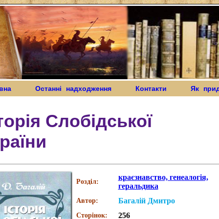
вна
Останні надходження
Контакти
Як при
торія Слобідської
раїни
краєзнавство, генеалогія,
Розділ:
геральдика
Багалій Дмитро
Автор:
256
Сторінок: