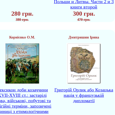
Польши и Литвы. Части 2 и 3
книги второй
280 грн.
300 грн.
380 грн.
470 грн.
Корнієнко О.М.
Дмитришин Ірина
ексикон доби козаччини
Григорій Орлик або Козацька
VII-XVIII ст.: застарілі
нація у французькій
ва, військові, побутові та
дипломатії
ігійні терміни, запозичені
диниці з етимологічними