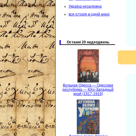
Україна незалежна
вся історія в одній книзі
Останні 20 надходжень
Вольная Одесса — Одесская
республика — Юго-Западный
край (1917-1919)