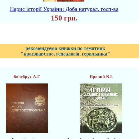
Нарис історії України: Доба натурал. госп-ва
150 грн.
рекомендуемо книжки по тематиці:
"краєзнавство, генеалогія, геральдика"
Болебрух А.Г.
Яровий В.І.