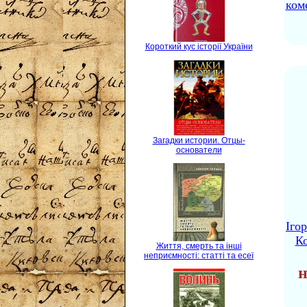
ком
Короткий кус історії України
Загадки истории. Отцы-
основатели
Іго
Ко
Життя, смерть та інші
неприємності: статті та есеї
н