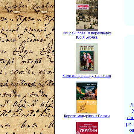
Вибрані поезії в перекладах
Юрія Буряка
Кажи жінці правду, та не всю
Л
X
Короткі мандрівки з Боготи
сло
рел
о