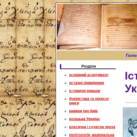
Голо
Розділи
Іс
основний асортимент
останні примірники
Ук
історичні романи
букіністика та рідкісні
книги
книжки про Київ
козацька Україна
класична і сучасна проза
політологія, національна