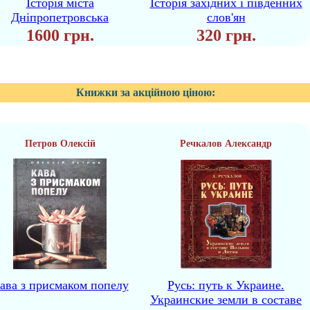
Історія міста
Історія західних і південних
Дніпропетровська
слов'ян
1600 грн.
320 грн.
Книжки за акційною ціною:
Петров Олексій
Речкалов Александр
ава з присмаком попелу
Русь: путь к Украине.
Украинские земли в составе