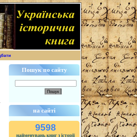
дбати
Пошук по сайту
на сайті
9598
найменувань книг з історії