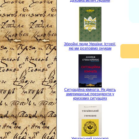
Духовна велич України
Збройні люди України. Історії,
які ми розповімо онукам
Ситуаційна кімната. Як діють
американські президенти у
кризових ситуаціях
Український гороскоп