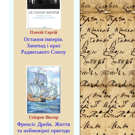
Плохій Сергій
Остання імперія.
Занепад і крах
Радянського Союзу
Губарев Віктор
Френсіс Дрейк. Життя
та неймовірні пригоди