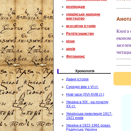
розпродаж
українське народне
Анота
мистецтво
всесвітня історія
Книга 
Релігієзнавство
економ
різне
заселе
архів
читацьк
Фотоанонс
Хронологія
Давня історія
Середні віки з VI ст.
Нові часи (XVI-XVIII ст.)
Україна в XIX - на початку
XX ст.
Українська революція 1917-
1921 років
Україна в 1922-1991 роках.
Радянська Україна