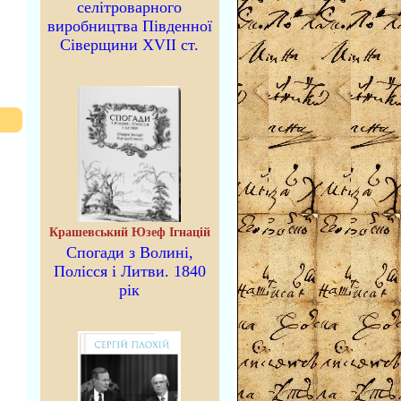
селітроварного
виробництва Південної
Сіверщини XVII ст.
Крашевський Юзеф Ігнацій
Спогади з Волині,
Полісся і Литви. 1840
рік