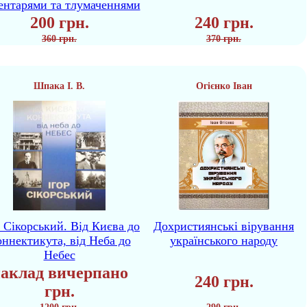
ентарями та тлумаченнями
200 грн.
240 грн.
360 грн.
370 грн.
Шпака І. В.
Огієнко Іван
р Сікорський. Від Києва до
Дохристиянські вірування
ннектикута, від Неба до
українського народу
Небес
аклад вичерпано
240 грн.
грн.