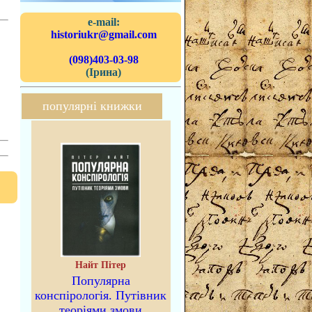
e-mail:
historiukr@gmail.com
(098)403-03-98
(Ірина)
популярні книжки
Найт Пітер
Популярна
конспірологія. Путівник
теоріями змови