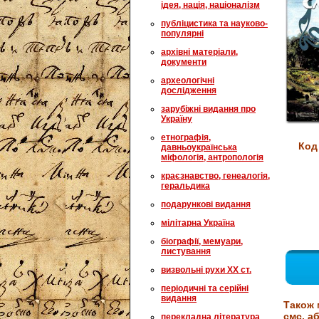
ідея, нація, націоналізм
публіцистика та науково-
популярні
архівні матеріали,
документи
археологічні
дослідження
зарубіжні видання про
Україну
етнографія,
Код
давньоукраїнська
міфологія, антропологія
краєзнавство, генеалогія,
геральдика
подарункові видання
мілітарна Україна
біографії, мемуари,
листування
визвольні рухи XX ст.
періодичні та серійні
видання
Також 
смс, аб
перекладна література