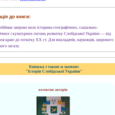
ція до книги:
обіймає широке коло історико-географічних, соціально-
ічних і культурних питань розвитку Слобідської України — від
ння краю до початку XX ст. Для викладачів, науковців, широкого
ого загалу.
Книжка з такою ж назвою:
"Історія Слобідської України"
колектив авторів