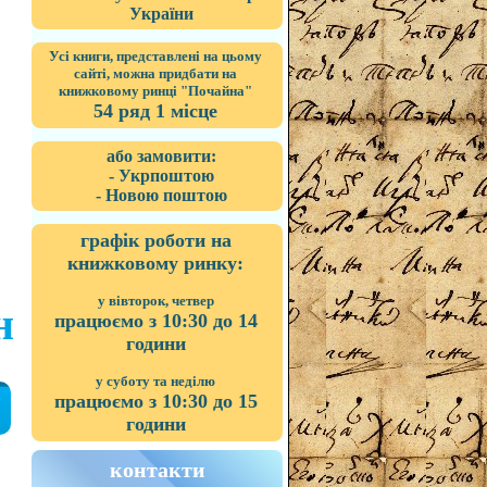
України
Усі книги, представлені на цьому
сайті, можна придбати на
книжковому ринці "Почайна"
54 ряд 1 місце
або замовити:
- Укрпоштою
- Новою поштою
графік роботи на
книжковому ринку:
у вівторок, четвер
н
працюємо з 10:30 до 14
години
у суботу та неділю
працюємо з 10:30 до 15
години
контакти