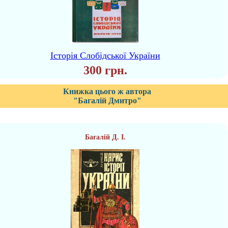
Історія Слобідської України
300 грн.
Книжка цього ж автора
"Багалій Дмитро"
Багалій Д. І.