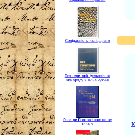
Солідарність і солідаризм
Без території. Ідеологія та
чин уряду УНР на чужині
Реєстри Полтавського полку
К
1654 р.