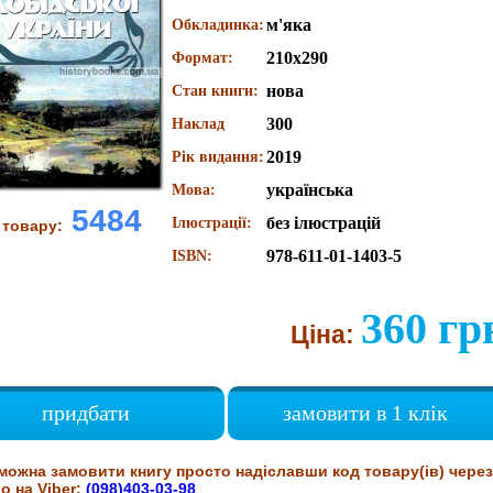
м'яка
Обкладинка:
210х290
Формат:
нова
Стан книги:
300
Наклад
2019
Рік видання:
українська
Мова:
5484
без ілюстрацій
Ілюстрації:
 товару:
978-611-01-1403-5
ISBN:
360 гр
Ціна:
придбати
замовити в 1 клік
можна замовити книгу просто надіславши код товару(ів) через
о на Viber:
(098)403-03-98