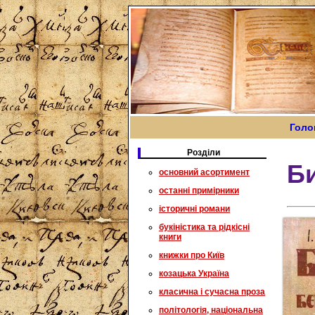
Голо
Розділи
Би
основний асортимент
останні примірники
історичні романи
букіністика та рідкісні
книги
книжки про Київ
козацька Україна
класична і сучасна проза
політологія, національна