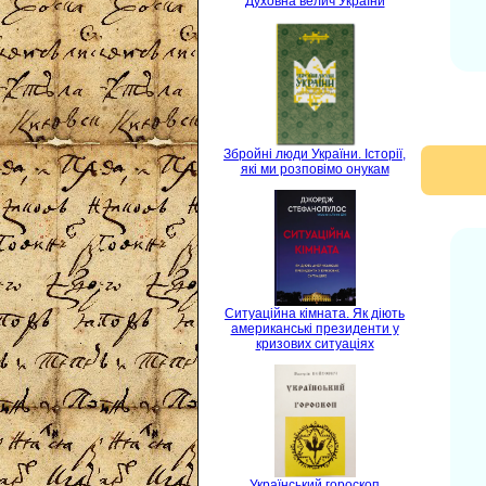
Духовна велич України
Збройні люди України. Історії,
які ми розповімо онукам
Ситуаційна кімната. Як діють
американські президенти у
кризових ситуаціях
Український гороскоп