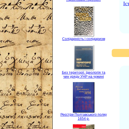
Іс
Солідарність і солідаризм
Без території. Ідеологія та
чин уряду УНР на чужині
Реєстри Полтавського полку
1654 р.