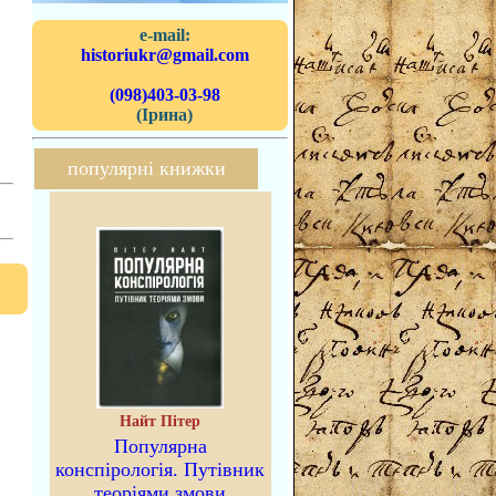
e-mail:
historiukr@gmail.com
(098)403-03-98
(Ірина)
популярні книжки
Найт Пітер
Популярна
конспірологія. Путівник
теоріями змови