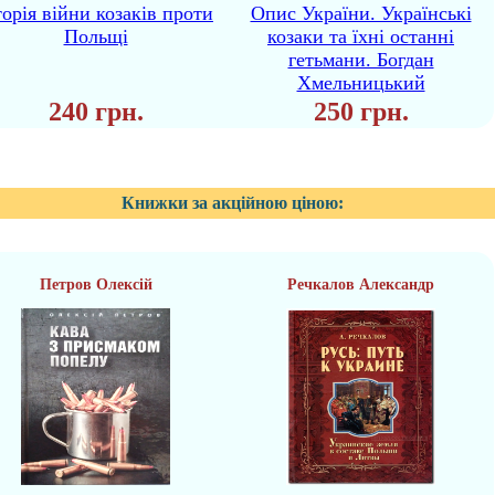
торія війни козаків проти
Опис України. Українські
Польщі
козаки та їхні останні
гетьмани. Богдан
Хмельницький
240 грн.
250 грн.
Книжки за акційною ціною:
Петров Олексій
Речкалов Александр