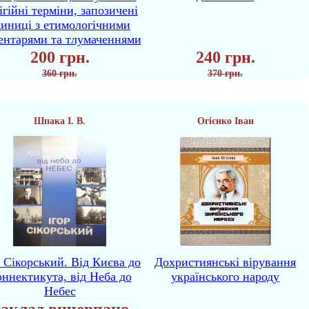
ігійні терміни, запозичені
диниці з етимологічними
ентарями та тлумаченнями
200 грн.
240 грн.
360 грн.
370 грн.
Шпака І. В.
Огієнко Іван
р Сікорський. Від Києва до
Дохристиянські вірування
ннектикута, від Неба до
українського народу
Небес