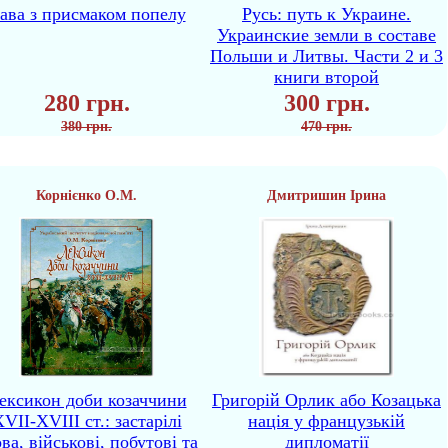
ава з присмаком попелу
Русь: путь к Украине.
Украинские земли в составе
Польши и Литвы. Части 2 и 3
книги второй
280 грн.
300 грн.
380 грн.
470 грн.
Корнієнко О.М.
Дмитришин Ірина
ексикон доби козаччини
Григорій Орлик або Козацька
VII-XVIII ст.: застарілі
нація у французькій
ва, військові, побутові та
дипломатії