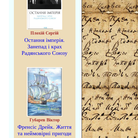
Плохій Сергій
Остання імперія.
Занепад і крах
Радянського Союзу
Губарев Віктор
Френсіс Дрейк. Життя
та неймовірні пригоди