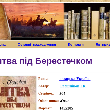
вна
Останні надходження
Контакти
Як при
тва під Берестечком
козацька Україна
Розділ:
Свєшніков І.К.
Автор:
304
Сторінок:
м'яка
Обкладинка:
145х205
Формат: