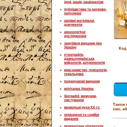
ідея, нація, націоналізм
публіцистика та науково-
популярні
архівні матеріали,
документи
археологічні
дослідження
зарубіжні видання про
Україну
Код
етнографія,
давньоукраїнська
міфологія, антропологія
краєзнавство, генеалогія,
геральдика
подарункові видання
мілітарна Україна
біографії, мемуари,
листування
Також 
визвольні рухи XX ст.
смс, аб
періодичні та серійні
видання
перекладна література