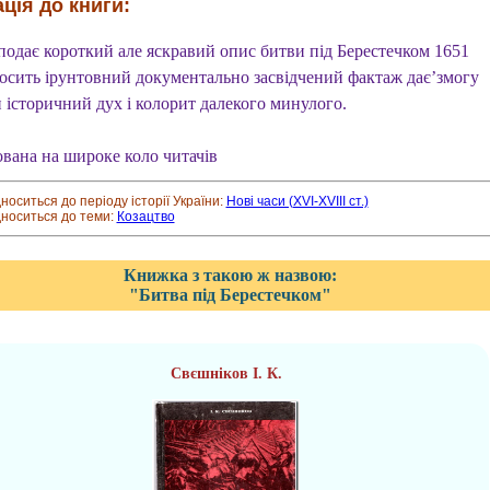
ція до книги:
подає короткий але яскравий опис битви під Берестечком 1651
Досить ірунтовний документально засвідчений фактаж дає’змогу
 історичний дух і колорит далекого минулого.
ована на широке коло читачів
дноситься до періоду історії України:
Нові часи (XVI-XVIII ст.)
дноситься до теми:
Козацтво
Книжка з такою ж назвою:
"Битва під Берестечком"
Свєшніков І. К.