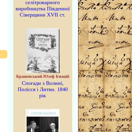
селітроварного
виробництва Південної
Сіверщини XVII ст.
Крашевський Юзеф Ігнацій
Спогади з Волині,
Полісся і Литви. 1840
рік