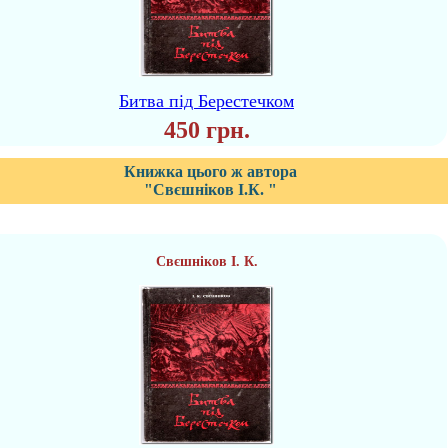
Битва під Берестечком
450 грн.
Книжка цього ж автора
"Свєшніков І.К. "
Свєшніков І. К.