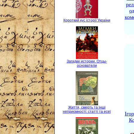
рел
о
ком
Короткий кус історії України
Загадки истории. Отцы-
основатели
Життя, смерть та інші
неприємності: статті та есеї
Іго
Ко