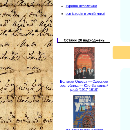
Україна незалежна
вся історія в одній книзі
Останні 20 надходжень
Вольная Одесса — Одесская
республика — Юго-Западный
край (1917-1919)