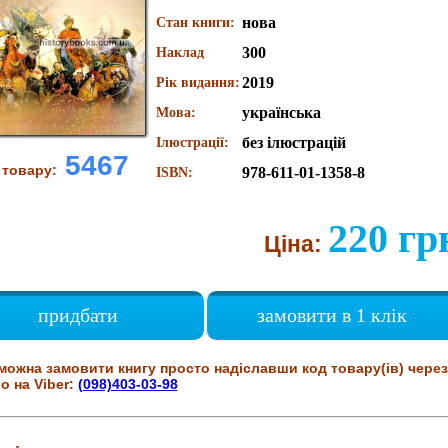
нова
Стан книги:
300
Наклад
2019
Рік видання:
українська
Мова:
без ілюстрацій
Ілюстрації:
5467
 товару:
978-611-01-1358-8
ISBN:
220 гр
Ціна:
придбати
замовити в 1 клік
можна замовити книгу просто надіславши код товару(ів) через
о на Viber:
(098)403-03-98