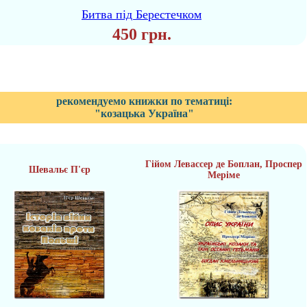
Битва під Берестечком
450 грн.
рекомендуемо книжки по тематиці:
"козацька Україна"
Гійом Левассер де Боплан, Проспер
Шевальє П'єр
Меріме