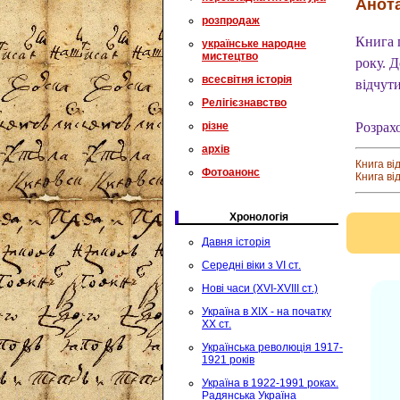
Анота
розпродаж
Книга 
українське народне
мистецтво
року. 
всесвітня історія
відчути
Релігієзнавство
різне
Розрах
архів
Книга ві
Фотоанонс
Книга ві
Хронологія
Давня історія
Середні віки з VI ст.
Нові часи (XVI-XVIII ст.)
Україна в XIX - на початку
XX ст.
Українська революція 1917-
1921 років
Україна в 1922-1991 роках.
Радянська Україна