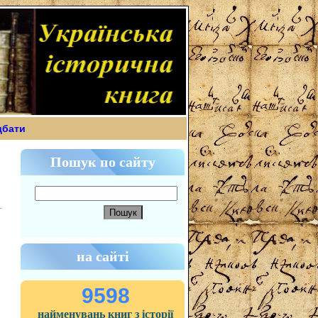
дбати
Пошук по сайту
на сайті
9598
найменувань книг з історії