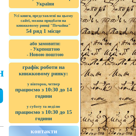
України
Усі книги, представлені на цьому
сайті, можна придбати на
книжковому ринці "Почайна"
54 ряд 1 місце
або замовити:
- Укрпоштою
- Новою поштою
графік роботи на
н
книжковому ринку:
у вівторок, четвер
працюємо з 10:30 до 14
години
у суботу та неділю
працюємо з 10:30 до 15
години
контакти