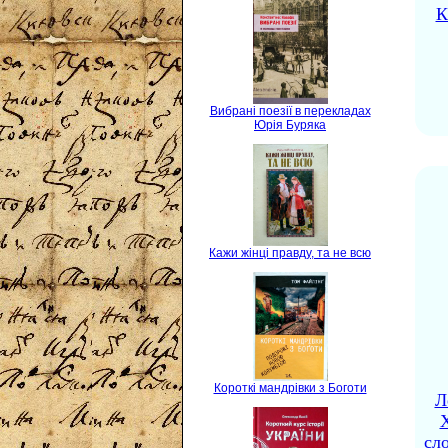
К
Вибрані поезії в перекладах
Юрія Буряка
Кажи жінці правду, та не всю
Короткі мандрівки з Боготи
Л
X
сло