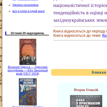
націоналістичної історіог
Україна незалежна
вся історія в одній книзі
тенденційність в оцінці
західноукраїнських земл
Книга відноситься до періоду і
Останні 20 надходжень
Книга відноситься до теми:
Ко
Вольная Одесса — Одесская
республика — Юго-Западный
Книжки 
край (1917-1919)
Петров Олексій