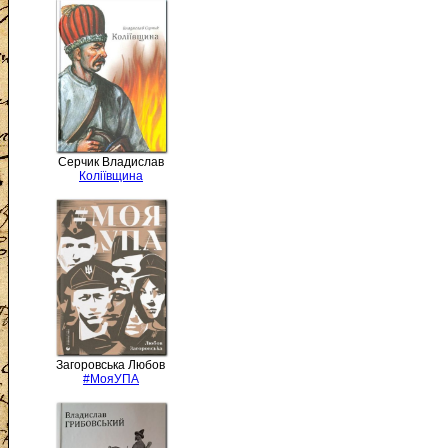
Серчик Владислав
Коліївщина
Загоровська Любов
#МояУПА