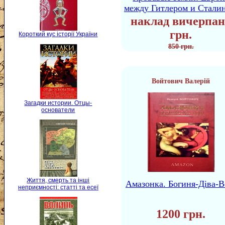
между Гитлером и Стали
наклад вичерпан
грн.
Короткий кус історії України
850 грн.
Войтович Валерій
Загадки истории. Отцы-
основатели
Життя, смерть та інші
Амазонка. Богиня-Діва-В
неприємності: статті та есеї
1200 грн.