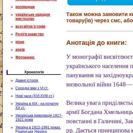
розпродаж
Також можна замовити к
українське народне
мистецтво
товару(ів) через смс, або
всесвітня історія
Релігієзнавство
Анотація до книги:
різне
архів
У монографії висвітлюєт
Фотоанонс
українського населення 
Хронологія
панування на західноукр
Давня історія
визвольної війни 1648—
Середні віки з VI ст.
Нові часи (XVI-XVIII ст.)
Велика увага приділяєтьс
Україна в XIX - на початку
XX ст.
армії Богдана Хмельниц
Українська революція 1917-
1921 років
повстанні в Галичині, З
Україна в 1922-1991 роках.
рр. Дається принципова 
Радянська Україна