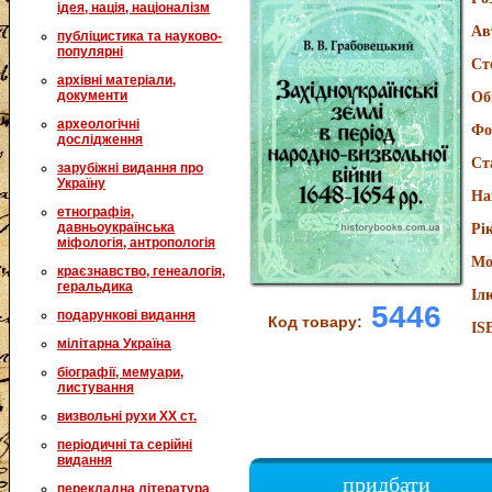
ідея, нація, націоналізм
Ав
публіцистика та науково-
популярні
Ст
архівні матеріали,
документи
Об
археологічні
Фо
дослідження
Ст
зарубіжні видання про
Україну
На
етнографія,
давньоукраїнська
Рі
міфологія, антропологія
Мо
краєзнавство, генеалогія,
геральдика
Іл
5446
подарункові видання
Код товару:
IS
мілітарна Україна
біографії, мемуари,
листування
визвольні рухи XX ст.
періодичні та серійні
видання
придбати
перекладна література