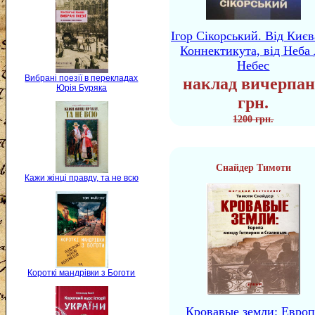
Ігор Сікорський. Від Києв
Коннектикута, від Неба 
Небес
Вибрані поезії в перекладах
наклад вичерпан
Юрія Буряка
грн.
1200 грн.
Снайдер Тимоти
Кажи жінці правду, та не всю
Короткі мандрівки з Боготи
Кровавые земли: Европ