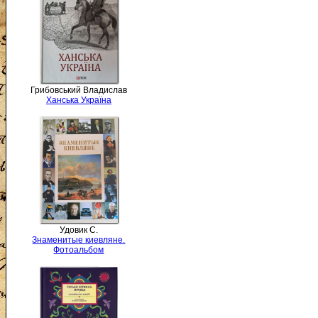
Грибовський Владислав
Ханська Україна
Удовик С.
Знаменитые киевляне.
Фотоальбом