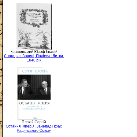
Крашевський Юзеф Ігнацій
Спогади з Волині, Полісся і Литви.
1840 рік
Плохій Сергій
Остання імперія. Занепад і крах
Радянського Союзу