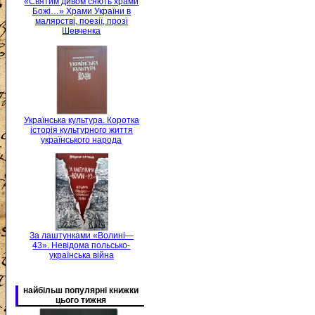
«Святим дивом сяють храми
Божі…» Храми України в
малярстві, поезії, прозі
Шевченка
Українська культура. Коротка
історія культурного життя
українського народа
За лаштунками «Волині—
43». Невідома польсько-
українська війна
найбільш популярні книжки
цього тижня