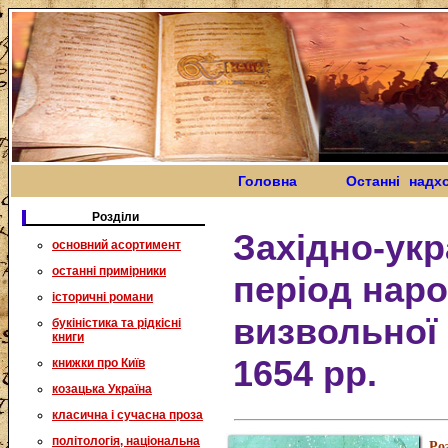
Головна
Останні надх
Розділи
Західно-укр
основний асортимент
останні примірники
період нар
історичні романи
визвольної 
букіністика та рідкісні
книги
1654 рр.
книжки про Київ
козацька Україна
класична і сучасна проза
політологія, національна
Ро