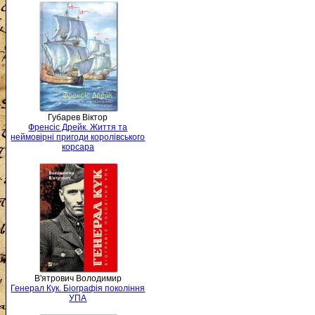
Губарев Віктор
Френсіс Дрейк. Життя та
неймовірні пригоди королівського
корсара
В'ятрович Володимир
Генерал Кук. Біографія покоління
УПА