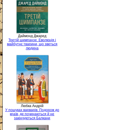
Даймонд Джаред
Третій шимпанзе. Еволюція і
майбутнє тварини, що зветься
людина
Любка Андрій
У пошуках варварів. Подорож до
країв, де починаються й не
закінчуються Балкани