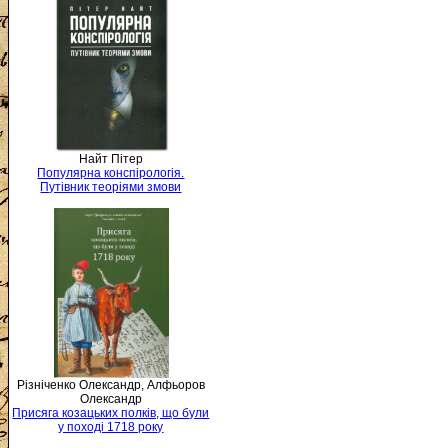
Найт Пітер
Популярна конспірологія.
Путівник теоріями змови
Різніченко Олександр, Алфьоров
Олександр
Присяга козацьких полків, що були
у поході 1718 року