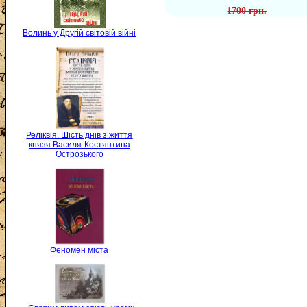
1700 грн.
Волинь у Другій світовій війні
Реліквія. Шість днів з життя
князя Василя-Костянтина
Острозького
Феномен міста