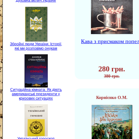
Духовна велич України
Кава з присмаком попе
Збройні люди України. Історії,
які ми розповімо онукам
280 грн.
380 грн.
Ситуаційна кімната. Як діють
американські президенти у
Корнієнко О.М.
кризових ситуаціях
Український гороскоп