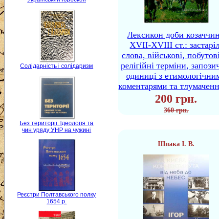
Лексикон доби козаччи
XVII-XVIII ст.: застаріл
слова, військові, побутов
релігійні терміни, запози
Солідарність і солідаризм
одиниці з етимологічни
коментарями та тлумачен
200 грн.
360 грн.
Без території. Ідеологія та
чин уряду УНР на чужині
Шпака І. В.
Реєстри Полтавського полку
1654 р.