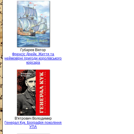
Губарев Віктор
Френсіс Дрейк. Життя та
неймовірні пригоди королівського
корсара
В'ятрович Володимир
Генерал Кук. Біографія покоління
УПА