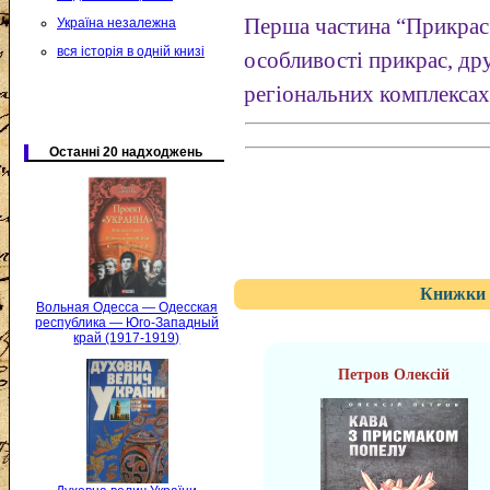
Перша частина “Прикрас
Україна незалежна
вся історія в одній книзі
особливості прикрас, др
регіональних комплексах
Останні 20 надходжень
Книжки 
Вольная Одесса — Одесская
республика — Юго-Западный
край (1917-1919)
Петров Олексій