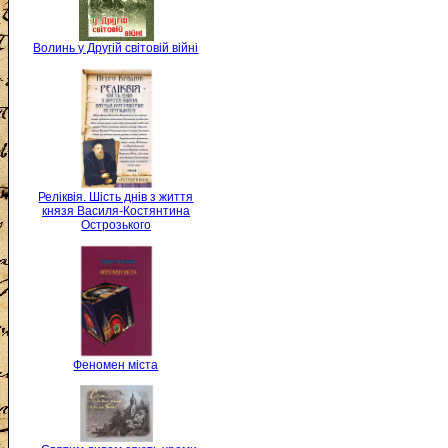
Волинь у Другій світовій війні
Реліквія. Шість днів з життя
князя Василя-Костянтина
Острозького
Феномен міста