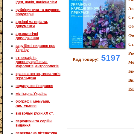
ідея, нація, націоналізм
Ав
публіцистика та науково-
популярні
Ст
архівні матеріали,
документи
Об
археологічні
Фо
дослідження
Ст
зарубіжні видання про
Україну
Рі
5197
етнографія,
Код товару:
давньоукраїнська
Мо
міфологія, антропологія
Іл
краєзнавство, генеалогія,
геральдика
Ви
подарункові видання
IS
мілітарна Україна
біографії, мемуари,
листування
визвольні рухи XX ст.
періодичні та серійні
видання
перекладна література