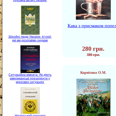
Духовна велич України
Кава з присмаком попе
Збройні люди України. Історії,
які ми розповімо онукам
280 грн.
380 грн.
Корнієнко О.М.
Ситуаційна кімната. Як діють
американські президенти у
кризових ситуаціях
Український гороскоп