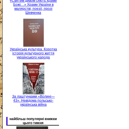
«Святим дивом сяють храми
Божі…» Храми України в
малярстві, поезії, прозі
Шевченка
Українська культура. Коротка
історія культурного життя
українського народа
За лаштунками «Волині—
43». Невідома польсько-
українська війна
найбільш популярні книжки
цього тижня