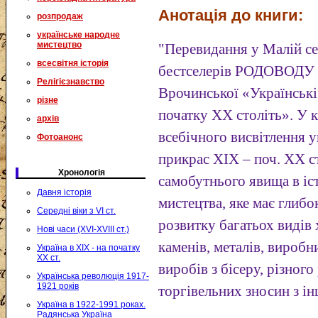
Анотація до книги:
розпродаж
українське народне
мистецтво
"Перевидання у Малій сер
всесвітня історія
бестселерів РОДОВОДУ 
Релігієзнавство
Врочинської «Українські
різне
початку ХХ століть». У 
архів
всебічного висвітлення 
Фотоанонс
прикрас ХІХ – поч. ХХ ст
Хронологія
самобутнього явища в іс
Давня історія
мистецтва, яке має глибо
Середні віки з VI ст.
розвитку багатьох видів
Нові часи (XVI-XVIII ст.)
каменів, металів, виробн
Україна в XIX - на початку
XX ст.
виробів з бісеру, різног
Українська революція 1917-
1921 років
торгівельних зносин з і
Україна в 1922-1991 роках.
Радянська Україна