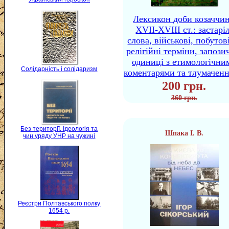
Лексикон доби козаччи
XVII-XVIII ст.: застаріл
слова, військові, побутов
релігійні терміни, запози
одиниці з етимологічни
Солідарність і солідаризм
коментарями та тлумачен
200 грн.
360 грн.
Без території. Ідеологія та
Шпака І. В.
чин уряду УНР на чужині
Реєстри Полтавського полку
1654 р.