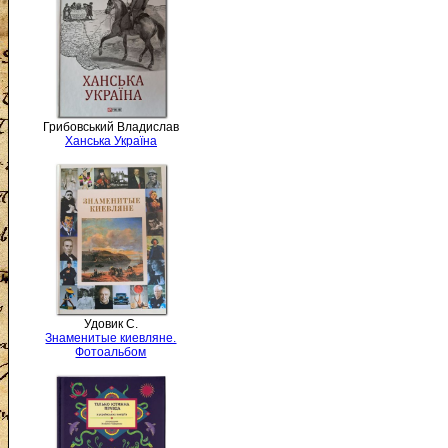
Грибовський Владислав
Ханська Україна
Удовик С.
Знаменитые киевляне.
Фотоальбом