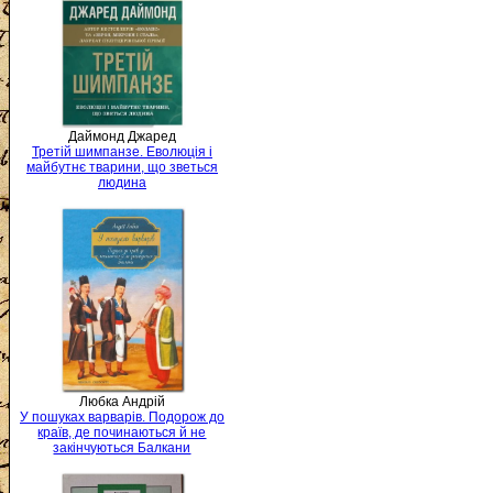
Даймонд Джаред
Третій шимпанзе. Еволюція і
майбутнє тварини, що зветься
людина
Любка Андрій
У пошуках варварів. Подорож до
країв, де починаються й не
закінчуються Балкани