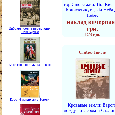
Ігор Сікорський. Від Києв
Коннектикута, від Неба 
Небес
наклад вичерпан
грн.
Вибрані поезії в перекладах
Юрія Буряка
1200 грн.
Снайдер Тимоти
Кажи жінці правду, та не всю
Короткі мандрівки з Боготи
Кровавые земли: Европ
между Гитлером и Стали