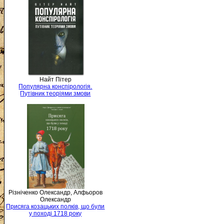
Найт Пітер
Популярна конспірологія.
Путівник теоріями змови
Різніченко Олександр, Алфьоров
Олександр
Присяга козацьких полків, що були
у поході 1718 року