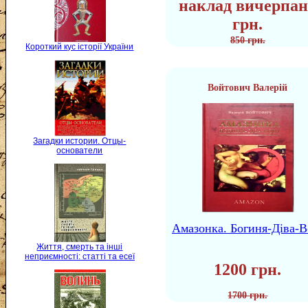
наклад вичерпан
грн.
850 грн.
Короткий кус історії України
Войтович Валерій
Загадки истории. Отцы-
основатели
Амазонка. Богиня-Діва-В
Життя, смерть та інші
неприємності: статті та есеї
1200 грн.
1700 грн.