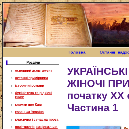
Головна
Останні надх
Розділи
УКРАЇНСЬК
основний асортимент
останні примірники
ЖІНОЧІ ПРИ
історичні романи
початку XX 
букіністика та рідкісні
книги
Частина 1
книжки про Київ
козацька Україна
класична і сучасна проза
політологія, національна
Ро