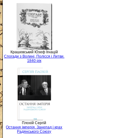
Крашевський Юзеф Ігнацій
Спогади з Волині, Полісся і Литви.
1840 рік
Плохій Сергій
Остання імперія. Занепад і крах
Радянського Союзу