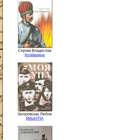
Серчик Владислав
Коліївщина
Загоровська Любов
#МояУПА