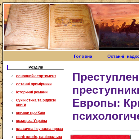
Головна
Останні надх
Розділи
Преступлен
основний асортимент
останні примірники
преступник
історичні романи
Европы: Кр
букіністика та рідкісні
книги
психологич
книжки про Київ
козацька Україна
класична і сучасна проза
політологія, національна