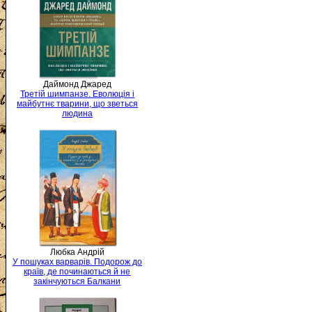
Даймонд Джаред
Третій шимпанзе. Еволюція і
майбутнє тварини, що зветься
людина
Любка Андрій
У пошуках варварів. Подорож до
країв, де починаються й не
закінчуються Балкани