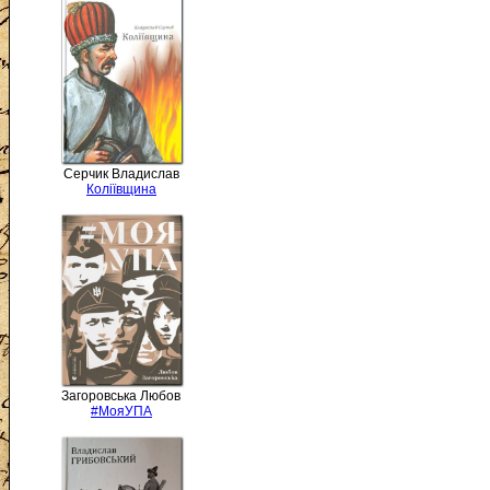
Серчик Владислав
Коліївщина
Загоровська Любов
#МояУПА