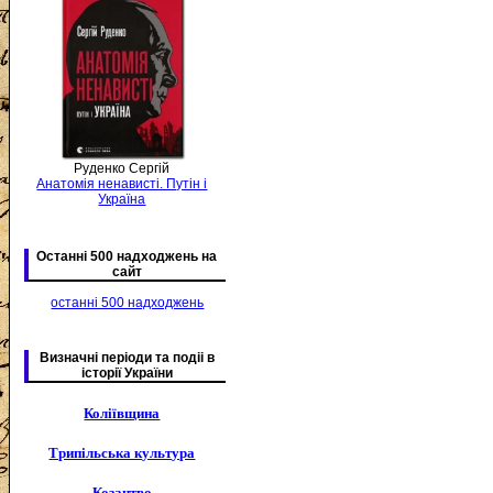
Руденко Сергій
Анатомія ненависті. Путін і
Україна
Останні 500 надходжень на
сайт
останні 500 надходжень
Визначні періоди та подіі в
історії України
Коліївщина
Трипільська культура
Козацтво