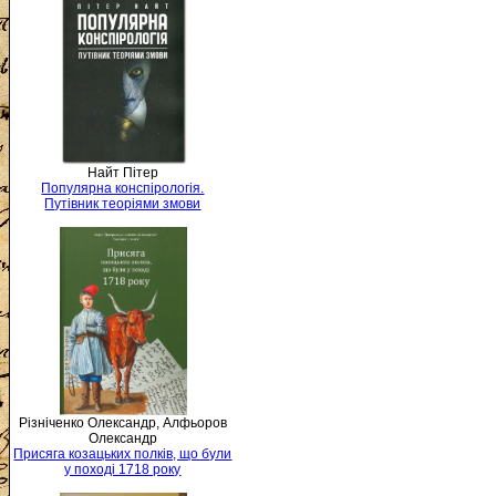
Найт Пітер
Популярна конспірологія.
Путівник теоріями змови
Різніченко Олександр, Алфьоров
Олександр
Присяга козацьких полків, що були
у поході 1718 року