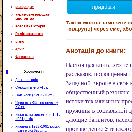
придбати
розпродаж
українське народне
мистецтво
Також можна замовити к
всесвітня історія
товару(ів) через смс, або
Релігієзнавство
різне
Анотація до книги:
архів
Фотоанонс
Настоящая книга это не
Хронологія
рассказов, посвященный
Давня історія
Западной Европе в свое
Середні віки з VI ст.
общественный резонанс.
Нові часи (XVI-XVIII ст.)
истоки тех или иных пре
Україна в XIX - на початку
XX ст.
пружины в социальной с
Українська революція 1917-
дающие бандитов, насиль
1921 років
Україна в 1922-1991 роках.
произве дение Утевского
Радянська Україна