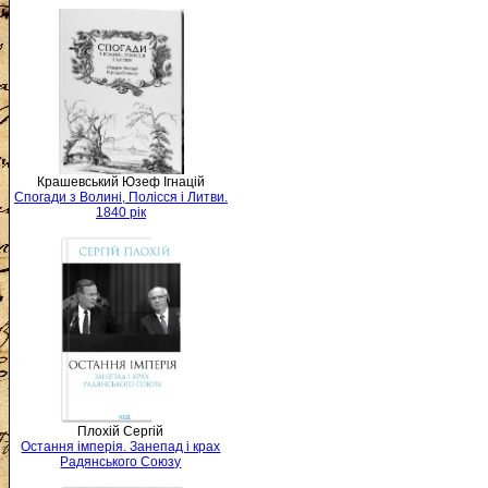
Крашевський Юзеф Ігнацій
Спогади з Волині, Полісся і Литви.
1840 рік
Плохій Сергій
Остання імперія. Занепад і крах
Радянського Союзу