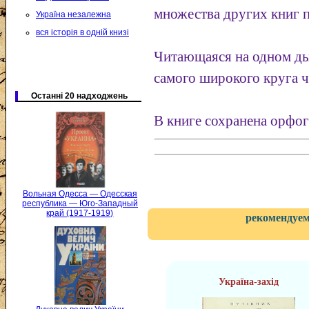
множества других книг 
Україна незалежна
вся історія в одній книзі
Читающаяся на одном ды
самого широкого круга ч
Останні 20 надходжень
В книге сохранена орфог
Вольная Одесса — Одесская
республика — Юго-Западный
край (1917-1919)
рекомендуем
Україна-захід