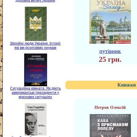
Духовна велич України
Збройні люди України. Історії,
які ми розповімо онукам
путівник
25 грн.
Книжки 
Ситуаційна кімната. Як діють
американські президенти у
кризових ситуаціях
Петров Олексій