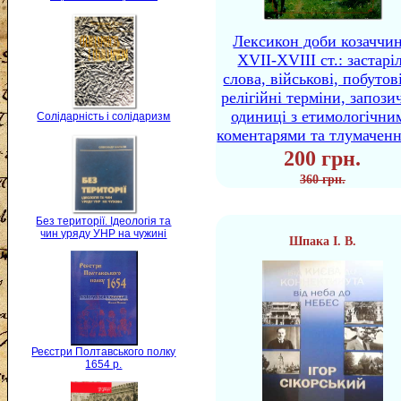
Лексикон доби козаччи
XVII-XVIII ст.: застаріл
слова, військові, побутов
релігійні терміни, запози
одиниці з етимологічни
Солідарність і солідаризм
коментарями та тлумачен
200 грн.
360 грн.
Без території. Ідеологія та
чин уряду УНР на чужині
Шпака І. В.
Реєстри Полтавського полку
1654 р.