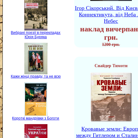
Ігор Сікорський. Від Києв
Коннектикута, від Неба 
Небес
наклад вичерпан
Вибрані поезії в перекладах
грн.
Юрія Буряка
1200 грн.
Снайдер Тимоти
Кажи жінці правду, та не всю
Короткі мандрівки з Боготи
Кровавые земли: Европ
между Гитлером и Стали