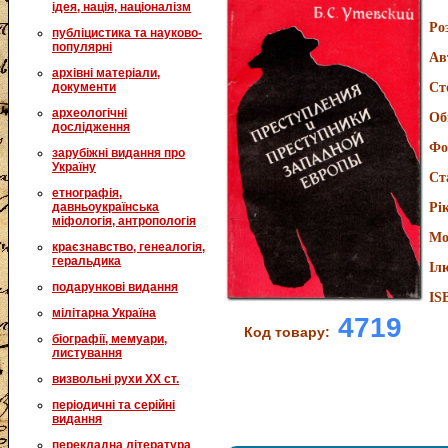
ідея, нація, націоналізм
Ро
публіцистика та науково-
популярні
Ав
архівні матеріали,
документи
Ст
археологічні
Об
дослідження
Фо
зарубіжні видання про
Україну
Ст
етнографія,
давньоукраїнська
Рі
міфологія, антропологія
Мо
краєзнавство, генеалогія,
геральдика
Іл
подарункові видання
IS
мілітарна Україна
4719
Код товару:
біографії, мемуари,
листування
визвольні рухи XX ст.
періодичні та серійні
видання
перекладна література