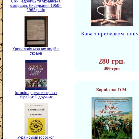
Єжи Ґедройць та українська
еміґрація. Листування 1950–
1982 років
Кава з присмаком попе
Хронологія мовних подій в
Україні
280 грн.
380 грн.
Корнієнко О.М.
Історія держави і права
України: Підручник
Український гороскоп