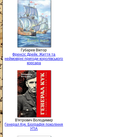
Губарев Віктор
Френсіс Дрейк. Життя та
неймовірні пригоди королівського
корсара
В'ятрович Володимир
Генерал Кук. Біографія покоління
УПА