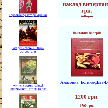
наклад вичерпан
грн.
Короткий кус історії України
850 грн.
Войтович Валерій
Загадки истории. Отцы-
основатели
Амазонка. Богиня-Діва-В
Життя, смерть та інші
неприємності: статті та есеї
1200 грн.
1700 грн.