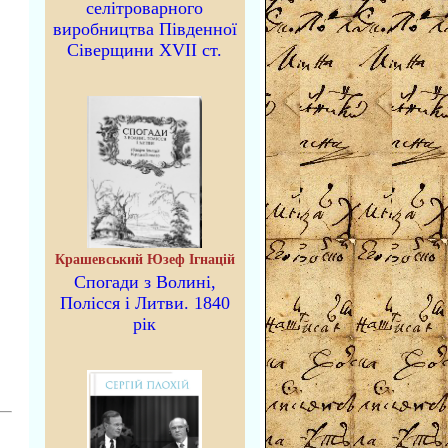
селітроварного
виробництва Південної
Сіверщини XVII ст.
Крашевський Юзеф Ігнацій
Спогади з Волині,
Полісся і Литви. 1840
рік