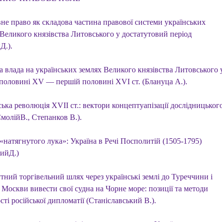
не право як складова частина правової системи українських
 Великого князівства Литовського у достатутовий період
Д.).
а влада на українських землях Великого князівства Литовського 
 половині XV — першій половині XVI ст. (Блануца А.).
ька революція XVII ст.: вектори концептуапізації дослідницьког
молійВ., Степанков В.).
«натягнутого лука»: Україна в Речі Посполитій (1505-1795)
кийД.)
тний торгівельний шлях через українські землі до Туреччини і
 Москви вивести свої судна на Чорне море: позиції та методи
сті російської дипломатії (Станіславський В.).