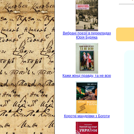
Вибрані поезії в перекладах
Юрія Буряка
Кажи жінці правду, та не всю
Короткі мандрівки з Боготи