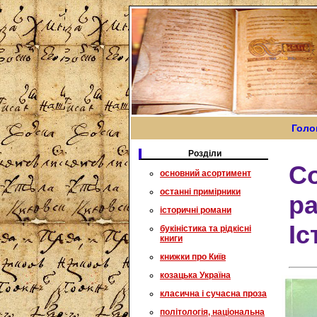
Голо
Розділи
Со
основний асортимент
останні примірники
ра
історичні романи
Іс
букіністика та рідкісні
книги
книжки про Київ
козацька Україна
класична і сучасна проза
політологія, національна