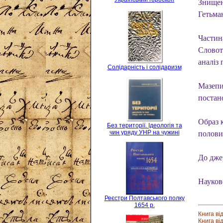
Знищен
Гетьман
Части
Словот
аналіз 
Солідарність і солідаризм
Мазепи
постан
Образ к
Без території. Ідеологія та
чин уряду УНР на чужині
половин
До джер
Науков
Реєстри Полтавського полку
1654 р.
Книга ві
Книга ві