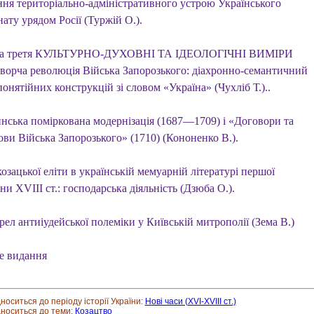
ня територіально-адміністративного устрою Українського
ату урядом Росії (Туржій О.).
на третя КУЛЬТУРНО-ДУХОВНІ ТА ІДЕОЛОГІЧНІ ВИМІРИ
ворча революція Війська Запорозького: діахронно-семантичний
понятійних конструкцій зі словом «Україна» (Чухліб Т.)..
нська поміркована модернізація (1687—1709) і «Договори та
ови Війська Запорозького» (1710) (Кононенко В.).
озацької еліти в українській мемуарній літературі першої
и XVIII ст.: господарська діяльність (Дзюба О.).
ел антиіудейської полеміки у Київській митрополії (Зема В.)
е видання
дноситься до періоду історії України:
Нові часи (XVI-XVIII ст.)
дноситься до теми:
Козацтво