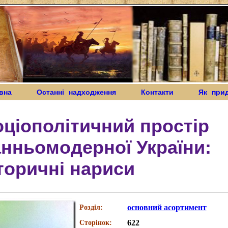
вна
Останні надходження
Контакти
Як при
ціополітичний простір
нньомодерної України:
торичні нариси
основний асортимент
Розділ:
622
Сторінок: