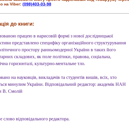
о на Viber:
(098)403-03-98
ція до книги:
ованою працею в нарисовій формі з нової дослідницької
ктиви представлено специфіку організаційного структурування
олітичного простору ранньомодерної України в таких його
арних складових, як поле політики, правова, соціальна,
чна горизонталі, культурно-ментальне тло.
вано на науковців, викладачів та студентів вишів, всіх, хто
ться минулим України. Відповідальний редактор: академік НАН
и В. Смолій
е слово відповідального редактора.