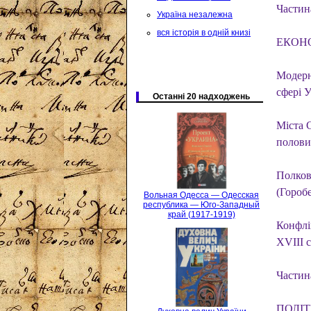
Частин
Україна незалежна
вся історія в одній книзі
ЕКОН
Модерн
сфері 
Останні 20 надходжень
Міста С
полови
Полков
(Горобе
Вольная Одесса — Одесская
республика — Юго-Западный
край (1917-1919)
Конфлі
XVIII с
Частин
ПОЛІТ