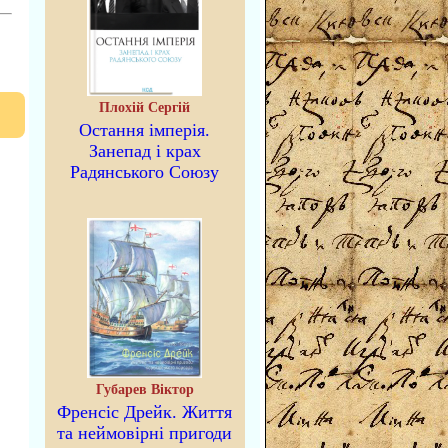
Плохій Сергій
Остання імперія.
Занепад і крах
Радянського Союзу
Губарев Віктор
Френсіс Дрейк. Життя
та неймовірні пригоди