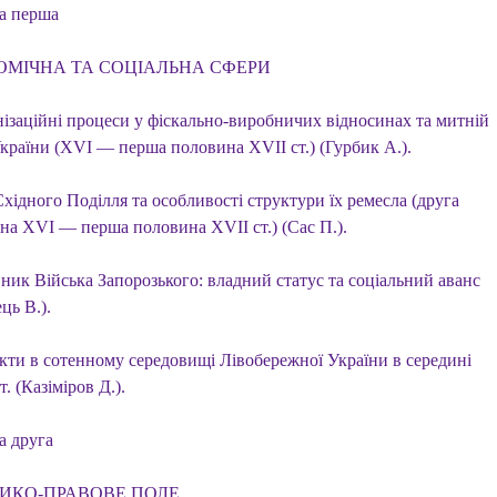
а перша
ОМІЧНА ТА СОЦІАЛЬНА СФЕРИ
ізаційні процеси у фіскально-виробничих відносинах та митній
України (XVI — перша половина XVII ст.) (Гурбик А.).
хідного Поділля та особливості структури їх ремесла (друга
на XVI — перша половина XVII ст.) (Сас П.).
ник Війська Запорозького: владний статус та соціальний аванс
ць В.).
кти в сотенному середовищі Лівобережної України в середині
т. (Казіміров Д.).
а друга
ИКО-ПРАВОВЕ ПОЛЕ