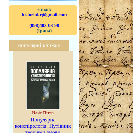
e-mail:
historiukr@gmail.com
(098)403-03-98
(Ірина)
популярні книжки
Найт Пітер
Популярна
конспірологія. Путівник
теоріями змови