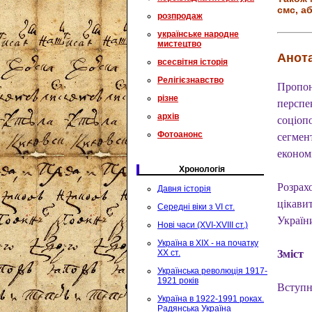
смс, аб
розпродаж
українське народне
мистецтво
Анота
всесвітня історія
Релігієзнавство
Пропон
різне
перспе
архів
соціоп
Фотоанонс
сегмент
економі
Хронологія
Розрахо
Давня історія
цікави
Середні віки з VI ст.
Україн
Нові часи (XVI-XVIII ст.)
Україна в XIX - на початку
XX ст.
Зміст
Українська революція 1917-
1921 років
Вступн
Україна в 1922-1991 роках.
Радянська Україна