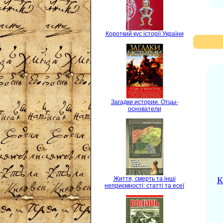
Короткий кус історії України
Загадки истории. Отцы-
основатели
К
Життя, смерть та інші
неприємності: статті та есеї