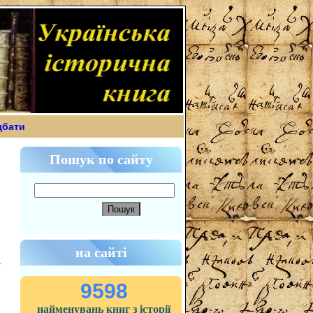
дбати
Пошук по сайту
на сайті
9598
найменувань книг з історії