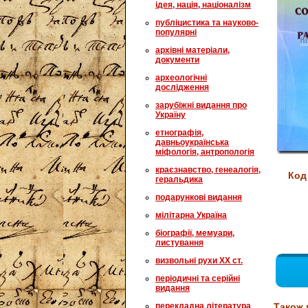
ідея, нація, націоналізм
публіцистика та науково-
популярні
архівні матеріали,
документи
археологічні
дослідження
зарубіжні видання про
Україну
етнографія,
давньоукраїнська
міфологія, антропологія
краєзнавство, генеалогія,
Код
геральдика
подарункові видання
мілітарна Україна
біографії, мемуари,
листування
визвольні рухи XX ст.
періодичні та серійні
видання
перекладна література
Також 