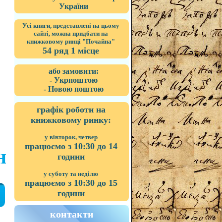
України
Усі книги, представлені на цьому
сайті, можна придбати на
книжковому ринці "Почайна"
54 ряд 1 місце
або замовити:
- Укрпоштою
- Новою поштою
графік роботи на
книжковому ринку:
у вівторок, четвер
працюємо з 10:30 до 14
н
години
у суботу та неділю
працюємо з 10:30 до 15
години
контакти