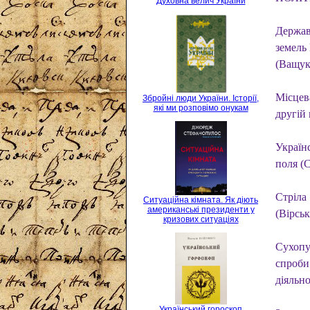
Духовна велич України
Держав
земель
(Ващук
Місцев
Збройні люди України. Історії,
які ми розповімо онукам
другій
Українс
поля (С
Стріла 
Ситуаційна кімната. Як діють
американські президенти у
(Вірсь
кризових ситуаціях
Сухопу
спроби
діяльно
Український гороскоп