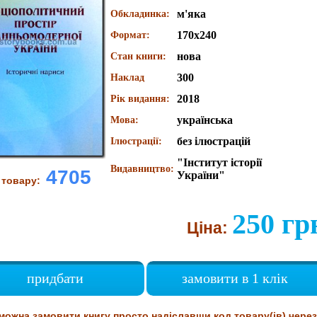
м'яка
Обкладинка:
170х240
Формат:
нова
Стан книги:
300
Наклад
2018
Рік видання:
українська
Мова:
без ілюстрацій
Ілюстрації:
"Інститут історії
Видавництво:
4705
України"
 товару:
250 гр
Ціна:
придбати
замовити в 1 клік
можна замовити книгу просто надіславши код товару(ів) через