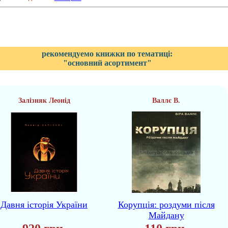
рекомендуемо книжки по тематиці:
"основний асортимент"
Залізняк Леонід
Валлє В.
Давня історія України
Корупція: роздуми після
Майдану