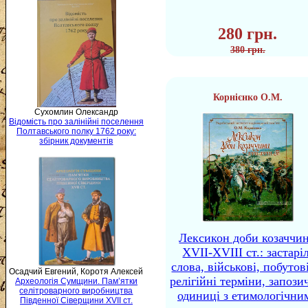
280 грн.
380 грн.
Корнієнко О.М.
Сухомлин Олександр
Відомість про залінійні поселення
Полтавського полку 1762 року:
збірник документів
Лексикон доби козаччи
XVII-XVIII ст.: застаріл
слова, військові, побутов
Осадчий Евгений, Коротя Алексей
релігійні терміни, запози
Археологія Сумщини. Пам’ятки
селітроварного виробництва
одиниці з етимологічни
Південної Сіверщини XVII ст.