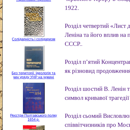
1922.
Розділ четвертий «Лист д
Леніна та його вплив на
Солідарність і солідаризм
СССР..
Розділ п’ятий Концентра
як різновид продовження
Без території. Ідеологія та
чин уряду УНР на чужині
Розділ шостий В. Ленін 
символ кривавої трагедії
Розділ сьомий Висловлюв
Реєстри Полтавського полку
1654 р.
співвітчизників про Моск