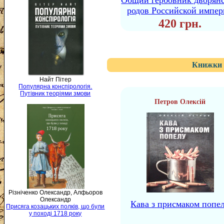
Общий гербовник дворян
родов Российской импе
420 грн.
Книжки 
Найт Пітер
Популярна конспірологія.
Путівник теоріями змови
Петров Олексій
Різніченко Олександр, Алфьоров
Олександр
Кава з присмаком попе
Присяга козацьких полків, що були
у поході 1718 року