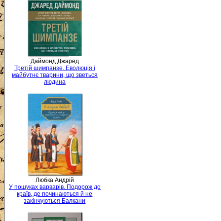
Даймонд Джаред
Третій шимпанзе. Еволюція і
майбутнє тварини, що зветься
людина
Любка Андрій
У пошуках варварів. Подорож до
країв, де починаються й не
закінчуються Балкани