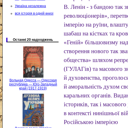
В. Ленін - з бандою так
Україна незалежна
вся історія в одній книзі
революціонерів», перет
імперію на руїни, влашт
шабаш на кістках та кро
Останні 20 надходжень
«Геній» більшовизму над
створення нового так зв
общества» шляхом репрес
(ГУЛАГів) та масового зн
й духовенства, проголос
Вольная Одесса — Одесская
республика — Юго-Западный
й аморальність духом сво
край (1917-1919)
каральних органів. Вида
істориків, так і масовог
в контексті нинішньої ві
Російською імперією