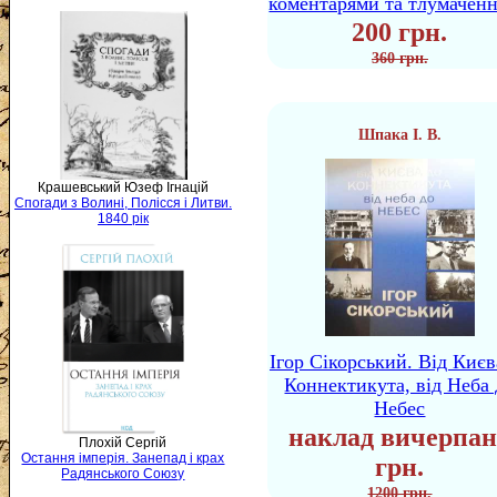
коментарями та тлумачен
200 грн.
360 грн.
Шпака І. В.
Крашевський Юзеф Ігнацій
Спогади з Волині, Полісся і Литви.
1840 рік
Ігор Сікорський. Від Києв
Коннектикута, від Неба 
Небес
наклад вичерпан
Плохій Сергій
Остання імперія. Занепад і крах
грн.
Радянського Союзу
1200 грн.