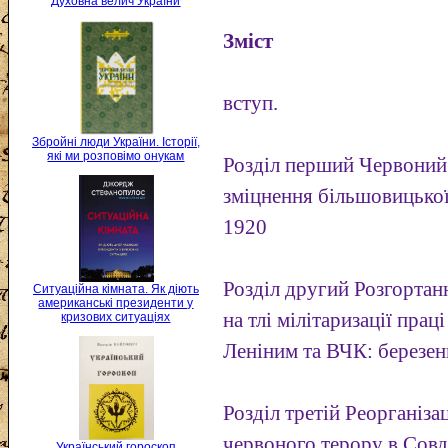
Духовна велич України
Зміст
вступ.
Збройні люди України. Історії,
які ми розповімо онукам
Розділ перший Червоний 
зміцнення більшовицько
1920
Розділ другий Розгортан
Ситуаційна кімната. Як діють
американські президенти у
на тлі мілітаризації прац
кризових ситуаціях
Леніним та ВЧК: березен
Розділ третій Реорганіза
червоного терору в Совде
Український гороскоп