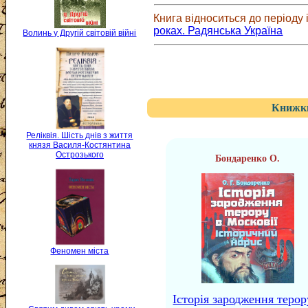
Книга відноситься до періоду і
роках. Радянська Україна
Волинь у Другій світовій війні
Книжки
Реліквія. Шість днів з життя
князя Василя-Костянтина
Острозького
Бондаренко О.
Феномен міста
Історія зародження терор