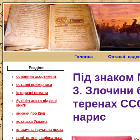
Головна
Останні надх
Розділи
Під знаком 
основний асортимент
останні примірники
3. Злочини 
історичні романи
теренах СС
букіністика та рідкісні
книги
нарис
книжки про Київ
козацька Україна
класична і сучасна проза
політологія, національна
Ро