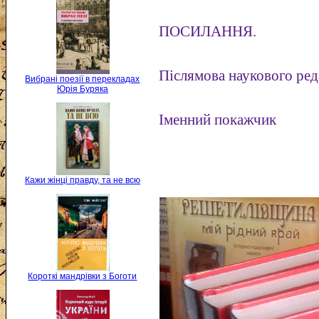
ПОСИЛАННЯ.
Післямова наукового ред
Вибрані поезії в перекладах
Юрія Буряка
Іменний покажчик
Кажи жінці правду, та не всю
Короткі мандрівки з Боготи