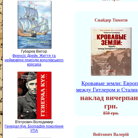
Снайдер Тимоти
Губарев Віктор
Френсіс Дрейк. Життя та
неймовірні пригоди королівського
корсара
Кровавые земли: Европ
между Гитлером и Стали
наклад вичерпан
грн.
850 грн.
В'ятрович Володимир
Генерал Кук. Біографія покоління
УПА
Войтович Валерій