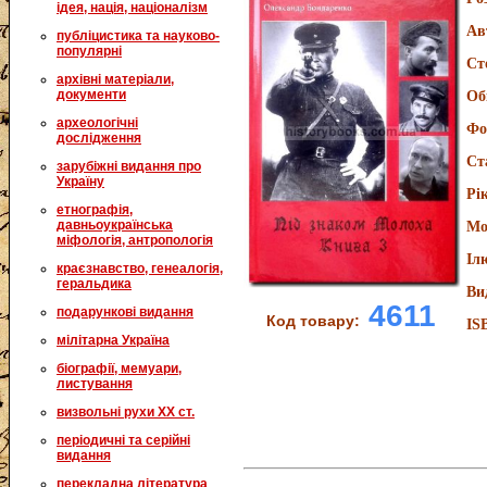
ідея, нація, націоналізм
Ав
публіцистика та науково-
популярні
Ст
архівні матеріали,
документи
Об
археологічні
Фо
дослідження
Ст
зарубіжні видання про
Україну
Рі
етнографія,
давньоукраїнська
Мо
міфологія, антропологія
Іл
краєзнавство, генеалогія,
геральдика
Ви
4611
подарункові видання
Код товару:
IS
мілітарна Україна
біографії, мемуари,
листування
визвольні рухи XX ст.
періодичні та серійні
видання
перекладна література