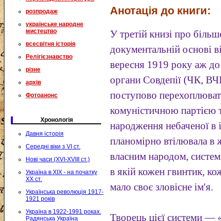
Анотація до книги:
розпродаж
українське народне
мистецтво
У третій книзі про біль
всесвітня історія
документальній основі ві
Релігієзнавство
вересня 1919 року аж до
різне
органи Совдепії (ЧК, В
архів
поступово перехоплюват
Фотоанонс
комуністичною партією т
Хронологія
народження небаченої в і
Давня історія
планомірно втілювала в 
Середні віки з VI ст.
власним народом, системи
Нові часи (XVI-XVIII ст.)
в якій кожен гвинтик, к
Україна в XIX - на початку
XX ст.
мало своє зловісне ім'я.
Українська революція 1917-
1921 років
Україна в 1922-1991 роках.
Творець цієї системи —
Радянська Україна