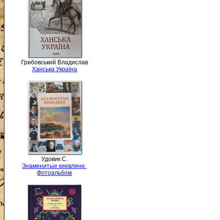
Грибовський Владислав
Ханська Україна
Удовик С.
Знаменитые киевляне.
Фотоальбом