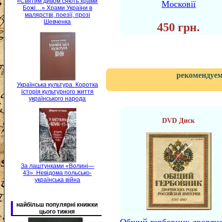
«Святим дивом сяють храми
Московії
Божі…» Храми України в
малярстві, поезії, прозі
Шевченка
450 грн.
рекомендуем
Українська культура. Коротка
історія культурного життя
українського народа
DVD Диск
За лаштунками «Волині—
43». Невідома польсько-
українська війна
найбільш популярні книжки
цього тижня