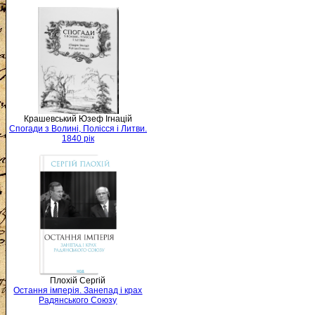
Крашевський Юзеф Ігнацій
Спогади з Волині, Полісся і Литви.
1840 рік
Плохій Сергій
Остання імперія. Занепад і крах
Радянського Союзу