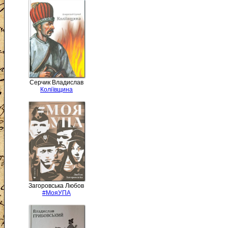
Серчик Владислав
Коліївщина
Загоровська Любов
#МояУПА