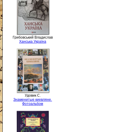
Грибовський Владислав
Ханська Україна
Удовик С.
Знаменитые киевляне.
Фотоальбом