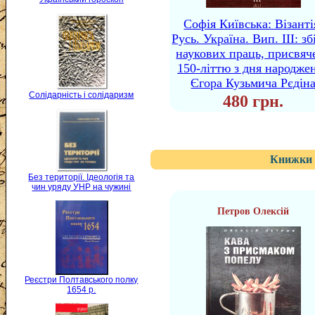
Софія Київська: Візанті
Русь. Україна. Вип. III: зб
наукових праць, присвяч
150-літтю з дня народже
Єгора Кузьмича Рєдін
Солідарність і солідаризм
480 грн.
Книжки 
Без території. Ідеологія та
чин уряду УНР на чужині
Петров Олексій
Реєстри Полтавського полку
1654 р.