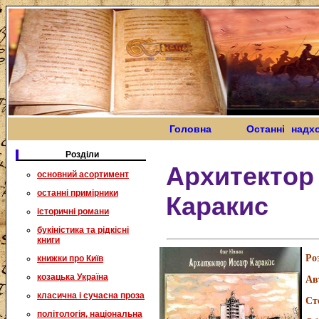
Головна
Останні надх
Розділи
Архитектор
основний асортимент
останні примірники
Каракис
історичні романи
букіністика та рідкісні
книги
Ро
книжки про Київ
козацька Україна
Ав
класична і сучасна проза
Ст
політологія, національна