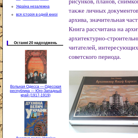
рисунков, планов, снимко
Україна незалежна
также личных документов
вся історія в одній книзі
архива, значительная час
Книга рассчитана на архи
архитектурно-строительн
Останні 20 надходжень
читателей, интересующих
советского периода.
Вольная Одесса — Одесская
республика — Юго-Западный
край (1917-1919)