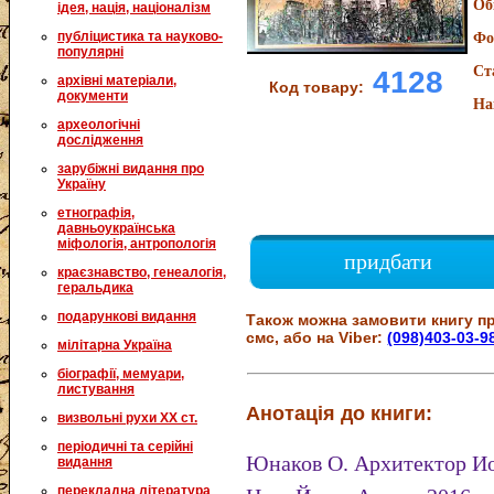
Об
ідея, нація, націоналізм
публіцистика та науково-
Фо
популярні
Ст
4128
архівні матеріали,
Код товару:
документи
На
археологічні
дослідження
зарубіжні видання про
Україну
етнографія,
давньоукраїнська
міфологія, антропологія
придбати
краєзнавство, генеалогія,
геральдика
подарункові видання
Також можна замовити книгу пр
смс, або на Viber:
(098)403-03-9
мілітарна Україна
біографії, мемуари,
листування
Анотація до книги:
визвольні рухи XX ст.
періодичні та серійні
Юнаков О. Архитектор И
видання
перекладна література