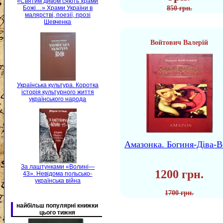
«Святим дивом сяють храми
850 грн.
Божі…» Храми України в
малярстві, поезії, прозі
Шевченка
Войтович Валерій
Українська культура. Коротка
історія культурного життя
українського народа
Амазонка. Богиня-Діва-В
За лаштунками «Волині—
1200 грн.
43». Невідома польсько-
українська війна
1700 грн.
найбільш популярні книжки
цього тижня