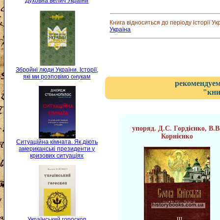
Духовна велич України
Книга відноситься до періоду історії Ук
Україна
Збройні люди України. Історії,
які ми розповімо онукам
рекомендуем
"кни
упоряд. Д.С. Гордієнко, В.В
Корнієнко
Ситуаційна кімната. Як діють
американські президенти у
кризових ситуаціях
Український гороскоп