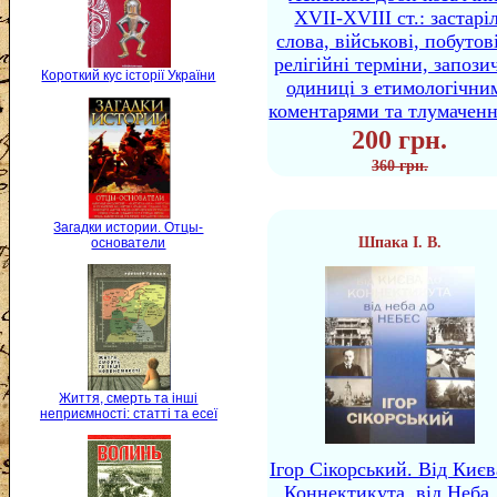
XVII-XVIII ст.: застаріл
слова, військові, побутов
релігійні терміни, запози
Короткий кус історії України
одиниці з етимологічни
коментарями та тлумачен
200 грн.
360 грн.
Загадки истории. Отцы-
Шпака І. В.
основатели
Життя, смерть та інші
неприємності: статті та есеї
Ігор Сікорський. Від Києв
Коннектикута, від Неба 