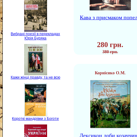
Кава з присмаком попе
Вибрані поезії в перекладах
Юрія Буряка
280 грн.
380 грн.
Корнієнко О.М.
Кажи жінці правду, та не всю
Короткі мандрівки з Боготи
Лексикон доби козаччи