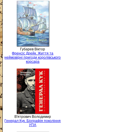
Губарев Віктор
Френсіс Дрейк. Життя та
неймовірні пригоди королівського
корсара
В'ятрович Володимир
Генерал Кук. Біографія покоління
УПА