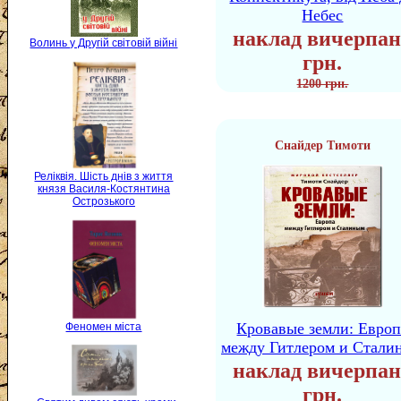
Небес
наклад вичерпан
Волинь у Другій світовій війні
грн.
1200 грн.
Снайдер Тимоти
Реліквія. Шість днів з життя
князя Василя-Костянтина
Острозького
Кровавые земли: Европ
Феномен міста
между Гитлером и Стали
наклад вичерпан
грн.