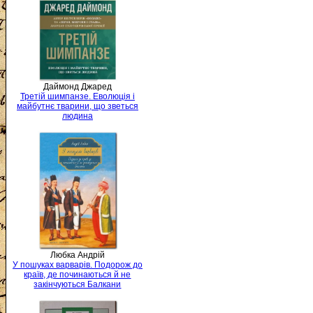
Даймонд Джаред
Третій шимпанзе. Еволюція і
майбутнє тварини, що зветься
людина
Любка Андрій
У пошуках варварів. Подорож до
країв, де починаються й не
закінчуються Балкани