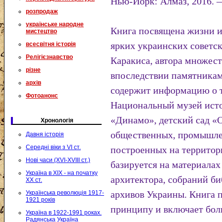
Нью-Йорк: Алмаз, 2016. —
розпродаж
українське народне
Книга посвящена жизни и
мистецтво
ярких украинских советс
всесвітня історія
Релігієзнавство
Каракиса, автора множест
різне
впоследствии памятникам
архів
содержит информацию о т
Фотоанонс
Национальный музей ист
«Динамо», детский сад «
Хронологія
общественных, промышле
Давня історія
Середні віки з VI ст.
построенных на территор
Нові часи (XVI-XVIII ст.)
базируется на материалах
Україна в XIX - на початку
архитектора, собраний би
XX ст.
архивов Украины. Книга 
Українська революція 1917-
1921 років
принципу и включает бол
Україна в 1922-1991 роках.
Радянська Україна