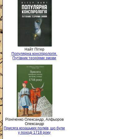
Найт Пітер
Популярна конспірологія.
Путівник теоріями змови
Різніченко Олександр, Алфьоров
Олександр
Присяга козацьких полків, що були
у поході 1718 року