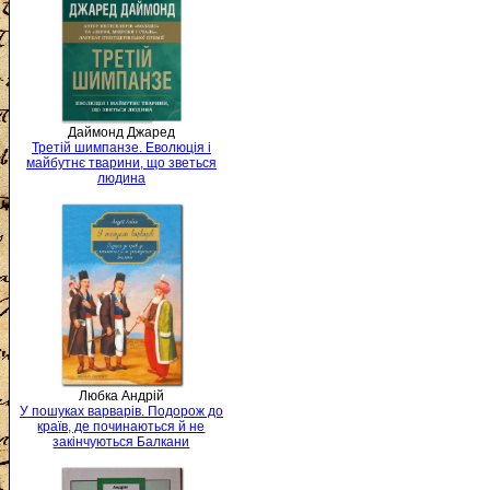
Даймонд Джаред
Третій шимпанзе. Еволюція і
майбутнє тварини, що зветься
людина
Любка Андрій
У пошуках варварів. Подорож до
країв, де починаються й не
закінчуються Балкани