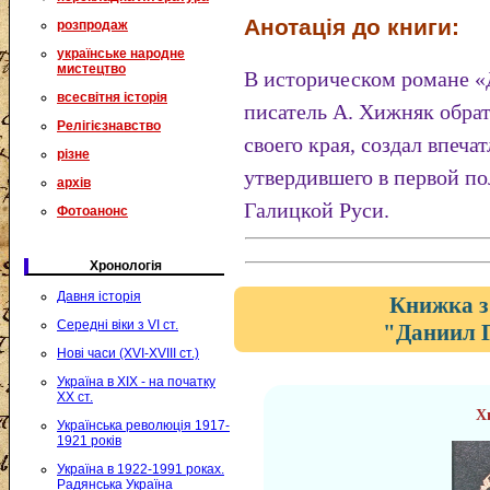
Анотація до книги:
розпродаж
українське народне
мистецтво
В историческом романе 
всесвітня історія
писатель А. Хижняк обра
Релігієзнавство
своего края, создал впеч
різне
утвердившего в первой по
архів
Галицкой Руси.
Фотоанонс
Хронологія
Давня історія
Книжка з
Середні віки з VI ст.
"Даниил 
Нові часи (XVI-XVIII ст.)
Україна в XIX - на початку
XX ст.
Х
Українська революція 1917-
1921 років
Україна в 1922-1991 роках.
Радянська Україна