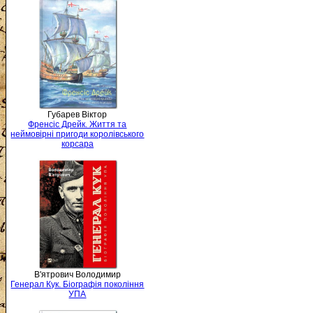
Губарев Віктор
Френсіс Дрейк. Життя та
неймовірні пригоди королівського
корсара
В'ятрович Володимир
Генерал Кук. Біографія покоління
УПА