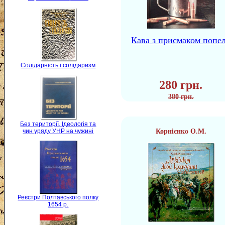
Кава з присмаком попе
Солідарність і солідаризм
280 грн.
380 грн.
Без території. Ідеологія та
Корнієнко О.М.
чин уряду УНР на чужині
Реєстри Полтавського полку
1654 р.