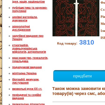
ідея, нація, націоналізм
Фо
публіцистика та науково-
Ст
популярні
Рі
архівні матеріали,
документи
Мо
археологічні
дослідження
Іл
зарубіжні видання про
IS
Україну
3810
Код товару:
етнографія,
давньоукраїнська
міфологія, антропологія
краєзнавство, генеалогія,
геральдика
подарункові видання
мілітарна Україна
придбати
біографії, мемуари,
листування
Також можна замовити к
визвольні рухи XX ст.
товару(ів) через смс, або
періодичні та серійні
видання
перекладна література