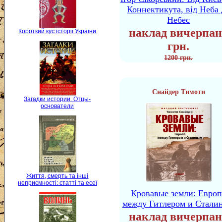
Коннектикута, від Неба 
Небес
наклад вичерпан
Короткий кус історії України
грн.
1200 грн.
Снайдер Тимоти
Загадки истории. Отцы-
основатели
Життя, смерть та інші
неприємності: статті та есеї
Кровавые земли: Европ
между Гитлером и Стали
наклад вичерпан