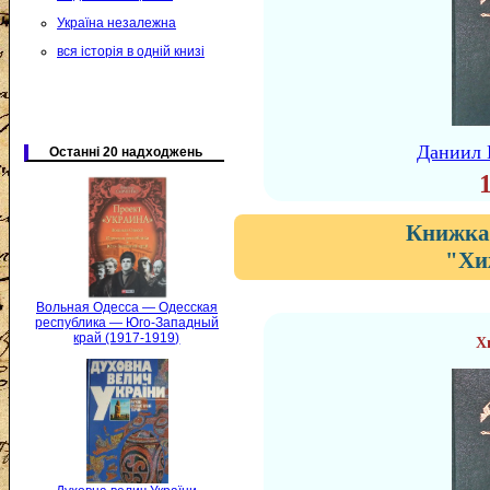
Україна незалежна
вся історія в одній книзі
Даниил 
Останні 20 надходжень
Книжка 
"Хи
Вольная Одесса — Одесская
республика — Юго-Западный
край (1917-1919)
Х