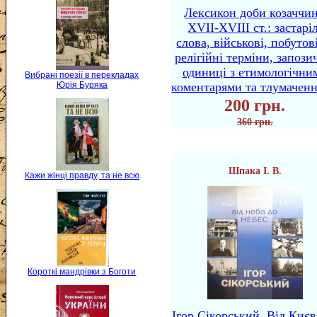
Лексикон доби козаччи
XVII-XVIII ст.: застаріл
слова, військові, побутов
релігійні терміни, запози
одиниці з етимологічни
Вибрані поезії в перекладах
коментарями та тлумачен
Юрія Буряка
200 грн.
360 грн.
Шпака І. В.
Кажи жінці правду, та не всю
Короткі мандрівки з Боготи
Ігор Сікорський. Від Києв