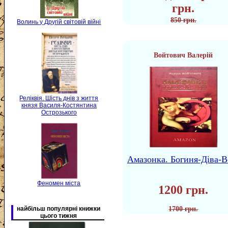
грн.
850 грн.
Волинь у Другій світовій війні
Войтович Валерій
Реліквія. Шість днів з життя
князя Василя-Костянтина
Острозького
Амазонка. Богиня-Діва-В
Феномен міста
1200 грн.
1700 грн.
найбільш популярні книжки
цього тижня