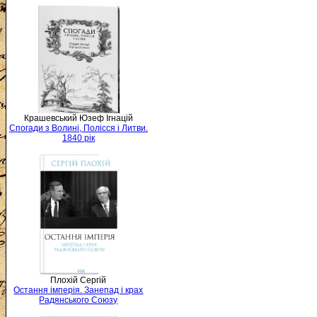
Крашевський Юзеф Ігнацій
Спогади з Волині, Полісся і Литви.
1840 рік
Плохій Сергій
Остання імперія. Занепад і крах
Радянського Союзу