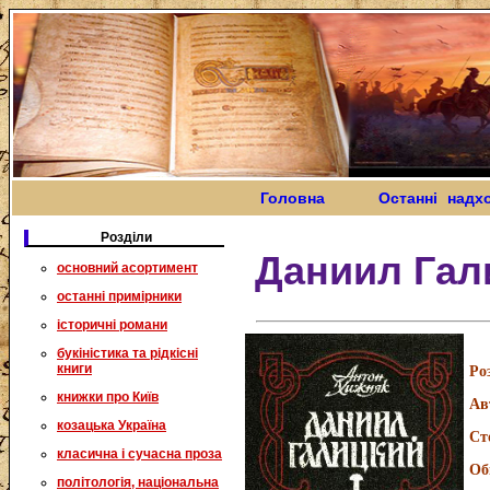
Головна
Останні надх
Розділи
Даниил Гал
основний асортимент
останні примірники
історичні романи
букіністика та рідкісні
книги
Ро
книжки про Київ
Ав
козацька Україна
Ст
класична і сучасна проза
Об
політологія, національна