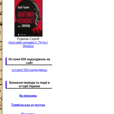
Руденко Сергій
Анатомія ненависті. Путін і
Україна
Останні 500 надходжень на
сайт
останні 500 надходжень
Визначні періоди та подіі в
історії України
Коліївщина
Трипільська культура
Козацтво