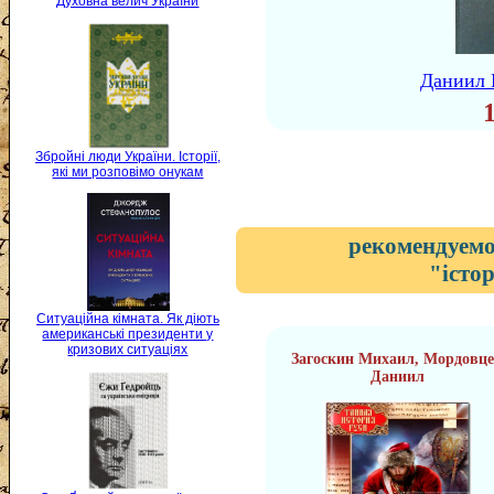
Духовна велич України
Даниил 
Збройні люди України. Історії,
які ми розповімо онукам
рекомендуемо
"істо
Ситуаційна кімната. Як діють
американські президенти у
кризових ситуаціях
Загоскин Михаил, Мордовц
Даниил