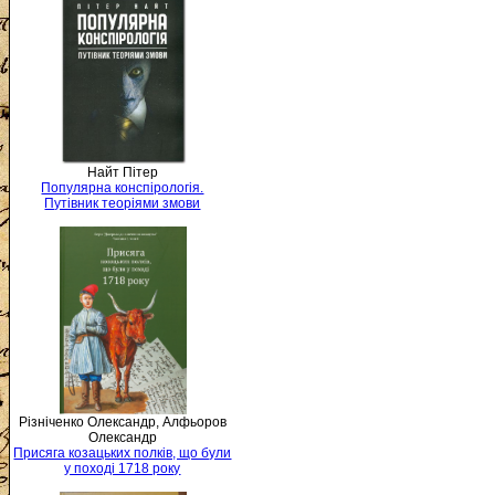
Найт Пітер
Популярна конспірологія.
Путівник теоріями змови
Різніченко Олександр, Алфьоров
Олександр
Присяга козацьких полків, що були
у поході 1718 року