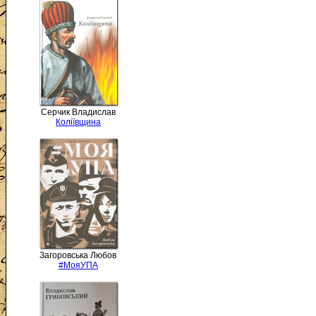
Серчик Владислав
Коліївщина
Загоровська Любов
#МояУПА