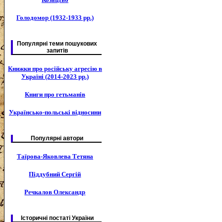
Голодомор (1932-1933 рр.)
Популярні теми пошукових
запитів
Книжки про російську агресію в
Україні (2014-2023 рр.)
Книги про гетьманів
Українсько-польські відносини
Популярні автори
Таїрова-Яковлева Тетяна
Піддубний Сергій
Речкалов Олександр
Історичні постаті України