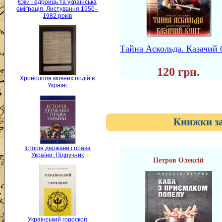
Єжи Ґедройць та українська
еміґрація. Листування 1950–
1982 років
Тайна Аскольда. Казачий 
120 грн.
Хронологія мовних подій в
Україні
Книжки за
Історія держави і права
України: Підручник
Петров Олексій
Український гороскоп