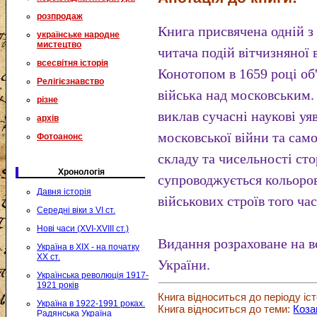
розпродаж
Книга присвячена одній з
українське народне
мистецтво
читача подій вітчизняної 
всесвітня історія
Конотопом в 1659 році об
Релігієзнавство
війська над московським.
різне
виклав сучасні наукові уя
архів
московської війни та сам
Фотоанонс
складу та чисельності сто
Хронологія
супроводжується кольоро
Давня історія
військових строїв того час
Середні віки з VI ст.
Нові часи (XVI-XVIII ст.)
Видання розраховане на вс
Україна в XIX - на початку
XX ст.
України.
Українська революція 1917-
1921 років
Книга відноситься до періоду іст
Україна в 1922-1991 роках.
Книга відноситься до теми:
Коза
Радянська Україна