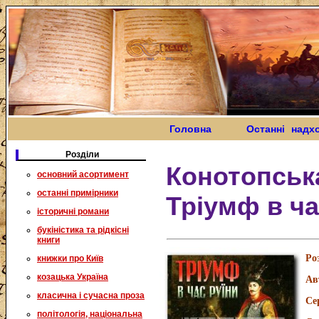
Головна
Останні надх
Розділи
Конотопська
основний асортимент
останні примірники
Тріумф в ча
історичні романи
букіністика та рідкісні
книги
Ро
книжки про Київ
козацька Україна
Ав
класична і сучасна проза
Се
політологія, національна