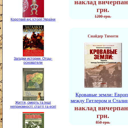
наклад вичерпан
грн.
1200 грн.
Короткий кус історії України
Снайдер Тимоти
Загадки истории. Отцы-
основатели
Кровавые земли: Европ
между Гитлером и Стали
Життя, смерть та інші
наклад вичерпан
неприємності: статті та есеї
грн.
850 грн.