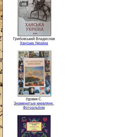
Грибовський Владислав
Ханська Україна
Удовик С.
Знаменитые киевляне.
Фотоальбом