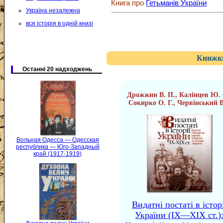
Книга про
Гетьманів України
Україна незалежна
вся історія в одній книзі
Книжки
Останні 20 надходжень
Дрожжин В. П., Калінцев Ю. 
Сокирко О. Г., Червінський В
Вольная Одесса — Одесская
республика — Юго-Западный
край (1917-1919)
Видатні постаті в істор
України (IX—XIX ст.)