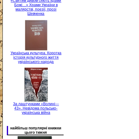
«Святим дивом сяють храми
Божі…» Храми України в
малярстві, поезії, прозі
Шевченка
Українська культура. Коротка
історія культурного життя
українського народа
За лаштунками «Волині—
43». Невідома польсько-
українська війна
найбільш популярні книжки
цього тижня