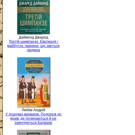
Даймонд Джаред
Третій шимпанзе. Еволюція і
майбутнє тварини, що зветься
людина
Любка Андрій
У пошуках варварів. Подорож до
країв, де починаються й не
закінчуються Балкани