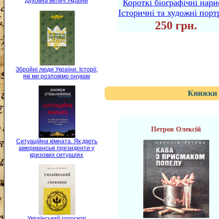
Духовна велич України
Короткі біографічні нари
Історичні та художні порт
250 грн.
Збройні люди України. Історії,
які ми розповімо онукам
Книжки 
Петров Олексій
Ситуаційна кімната. Як діють
американські президенти у
кризових ситуаціях
Український гороскоп