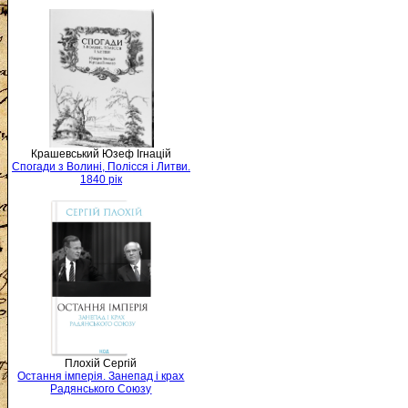
Крашевський Юзеф Ігнацій
Спогади з Волині, Полісся і Литви.
1840 рік
Плохій Сергій
Остання імперія. Занепад і крах
Радянського Союзу