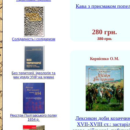
Кава з присмаком попе
280 грн.
380 грн.
Солідарність і солідаризм
Корнієнко О.М.
Без території. Ідеологія та
чин уряду УНР на чужині
Реєстри Полтавського полку
Лексикон доби козаччи
1654 р.
XVII-XVIII ст.: застаріл