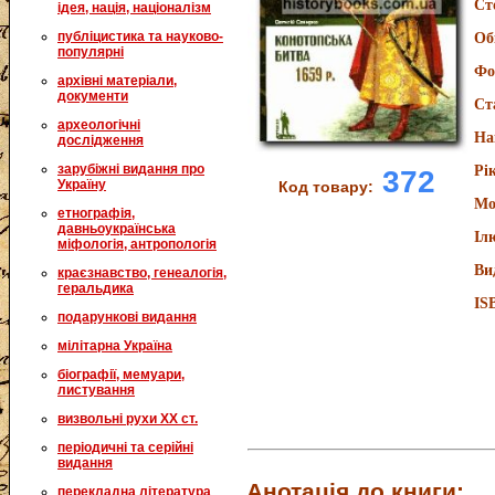
Ст
ідея, нація, націоналізм
публіцистика та науково-
Об
популярні
Фо
архівні матеріали,
документи
Ст
археологічні
На
дослідження
зарубіжні видання про
Рі
372
Україну
Код товару:
Мо
етнографія,
давньоукраїнська
Іл
міфологія, антропологія
Ви
краєзнавство, генеалогія,
геральдика
IS
подарункові видання
мілітарна Україна
біографії, мемуари,
листування
визвольні рухи XX ст.
періодичні та серійні
видання
Анотація до книги:
перекладна література