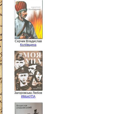
Серчик Владислав
Коліївщина
Загоровська Любов
#МояУПА