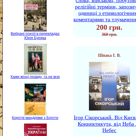
слова, військові, побутов
релігійні терміни, запози
одиниці з етимологічни
коментарями та тлумачен
200 грн.
Вибрані поезії в перекладах
360 грн.
Юрія Буряка
Шпака І. В.
Кажи жінці правду, та не всю
Ігор Сікорський. Від Києв
Короткі мандрівки з Боготи
Коннектикута, від Неба 
Небес