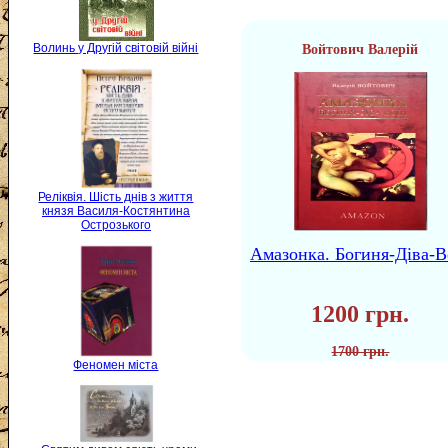
Волинь у Другій світовій війні
Войтович Валерій
Реліквія. Шість днів з життя
князя Василя-Костянтина
Острозького
Амазонка. Богиня-Діва-В
1200 грн.
1700 грн.
Феномен міста