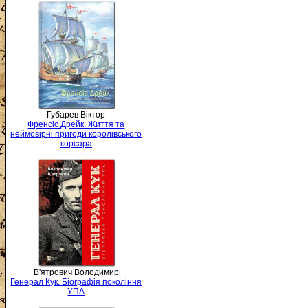
Губарев Віктор
Френсіс Дрейк. Життя та
неймовірні пригоди королівського
корсара
В'ятрович Володимир
Генерал Кук. Біографія покоління
УПА