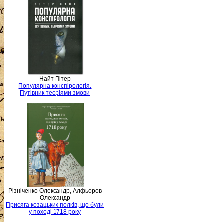
Найт Пітер
Популярна конспірологія.
Путівник теоріями змови
Різніченко Олександр, Алфьоров
Олександр
Присяга козацьких полків, що були
у поході 1718 року