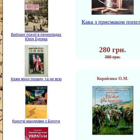
Кава з присмаком попе
Вибрані поезії в перекладах
Юрія Буряка
280 грн.
380 грн.
Корнієнко О.М.
Кажи жінці правду, та не всю
Короткі мандрівки з Боготи