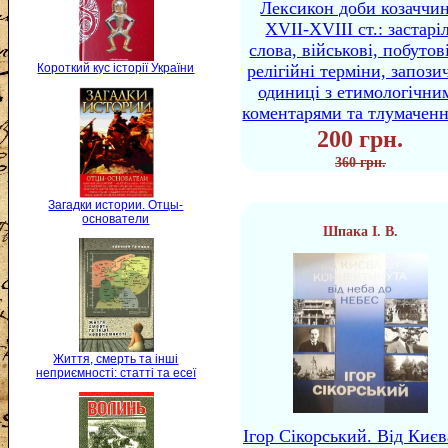
Лексикон доби козаччи
XVII-XVIII ст.: застаріл
слова, військові, побутов
Короткий кус історії України
релігійні терміни, запози
одиниці з етимологічни
коментарями та тлумачен
200 грн.
360 грн.
Загадки истории. Отцы-
основатели
Шпака І. В.
Життя, смерть та інші
неприємності: статті та есеї
Ігор Сікорський. Від Києв