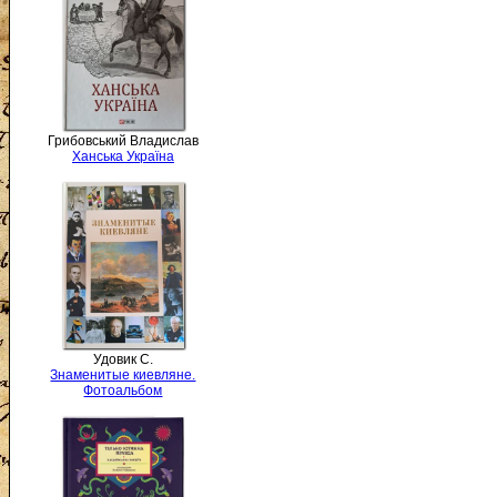
Грибовський Владислав
Ханська Україна
Удовик С.
Знаменитые киевляне.
Фотоальбом