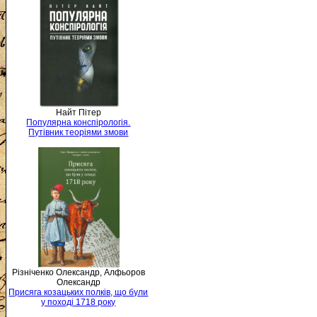
Найт Пітер
Популярна конспірологія.
Путівник теоріями змови
Різніченко Олександр, Алфьоров
Олександр
Присяга козацьких полків, що були
у поході 1718 року