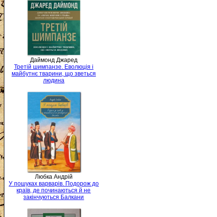
Даймонд Джаред
Третій шимпанзе. Еволюція і
майбутнє тварини, що зветься
людина
Любка Андрій
У пошуках варварів. Подорож до
країв, де починаються й не
закінчуються Балкани