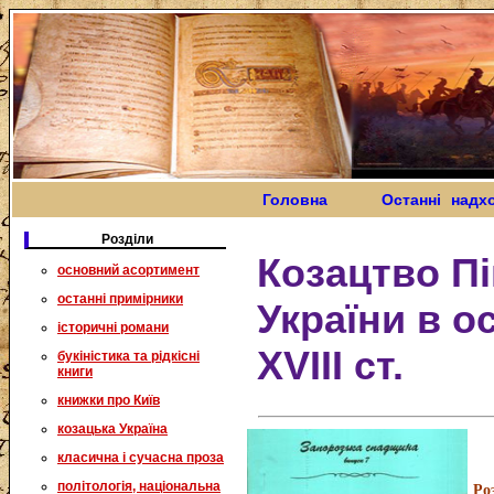
Головна
Останні надх
Розділи
Козацтво П
основний асортимент
останні примірники
України в о
історичні романи
ХVIII ст.
букіністика та рідкісні
книги
книжки про Київ
козацька Україна
класична і сучасна проза
політологія, національна
Ро