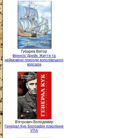
Губарев Віктор
Френсіс Дрейк. Життя та
неймовірні пригоди королівського
корсара
В'ятрович Володимир
Генерал Кук. Біографія покоління
УПА