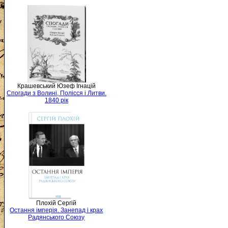
Крашевський Юзеф Ігнацій
Спогади з Волині, Полісся і Литви.
1840 рік
Плохій Сергій
Остання імперія. Занепад і крах
Радянського Союзу