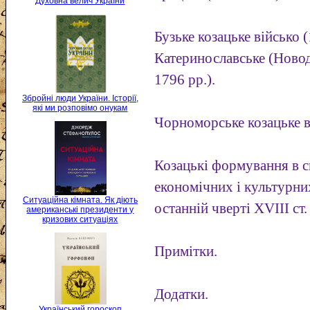
Духовна велич України
Бузьке козацьке військо 
Катеринославське (Новод
1796 рр.).
Збройні люди України. Історії,
які ми розповімо онукам
Чорноморське козацьке в
Козацькі формування в с
економічних і культурни
Ситуаційна кімната. Як діють
останній чверті XVIII ст.
американські президенти у
кризових ситуаціях
Примітки.
Додатки.
Український гороскоп