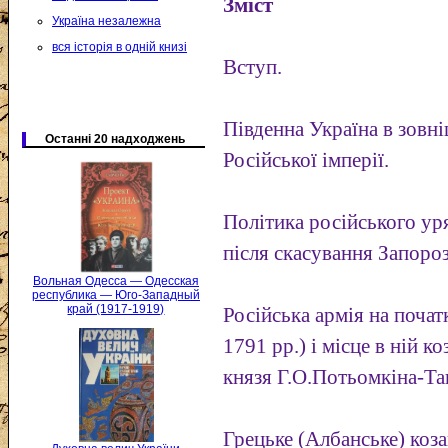
Зміст
Україна незалежна
вся історія в одній книзі
Вступ.
Південна Україна в зовн
Останні 20 надходжень
Російської імперії.
Політика російського уря
після скасування Запороз
Вольная Одесса — Одесская
республика — Юго-Западный
край (1917-1919)
Російська армія на поча
1791 рр.) і місце в ній 
князя Г.О.Потьомкіна-Та
Грецьке (Албанське) коза