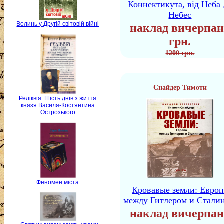
Коннектикута, від Неба 
Небес
Волинь у Другій світовій війні
наклад вичерпан
грн.
1200 грн.
Снайдер Тимоти
Реліквія. Шість днів з життя
князя Василя-Костянтина
Острозького
Феномен міста
Кровавые земли: Европ
между Гитлером и Стали
наклад вичерпан