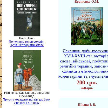
Корнієнко О.М.
Найт Пітер
Популярна конспірологія.
Путівник теоріями змови
Лексикон доби козаччи
XVII-XVIII ст.: застаріл
слова, військові, побутов
релігійні терміни, запози
одиниці з етимологічни
коментарями та тлумачен
200 грн.
360 грн.
Різніченко Олександр, Алфьоров
Олександр
Присяга козацьких полків, що були
у поході 1718 року
Шпака І. В.