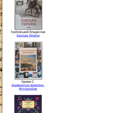
Грибовський Владислав
Ханська Україна
Удовик С.
Знаменитые киевляне.
Фотоальбом