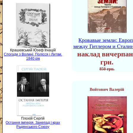
Кровавые земли: Европ
между Гитлером и Стали
Крашевський Юзеф Ігнацій
наклад вичерпан
Спогади з Волині, Полісся і Литви.
1840 рік
грн.
850 грн.
Войтович Валерій
Плохій Сергій
Остання імперія. Занепад і крах
Радянського Союзу