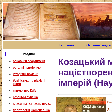
Головна
Останні надх
Розділи
Козацький м
основний асортимент
останні примірники
націєтворен
історичні романи
імперій (На
букіністика та рідкісні
книги
книжки про Київ
козацька Україна
Ро
класична і сучасна проза
Ав
політологія, національна