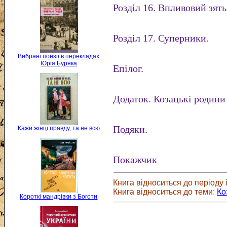
Розділ 16. Впливовий зять
Розділ 17. Суперники.
Вибрані поезії в перекладах
Юрія Буряка
Епілог.
Додаток. Козацькі родин
Подяки.
Кажи жінці правду, та не всю
Покажчик
Книга відноситься до періоду і
Книга відноситься до теми:
Ко
Короткі мандрівки з Боготи