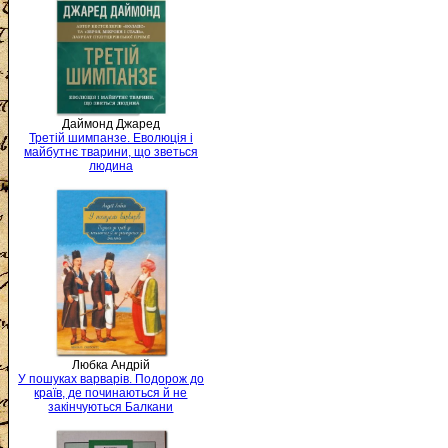
Даймонд Джаред
Третій шимпанзе. Еволюція і
майбутнє тварини, що зветься
людина
Любка Андрій
У пошуках варварів. Подорож до
країв, де починаються й не
закінчуються Балкани