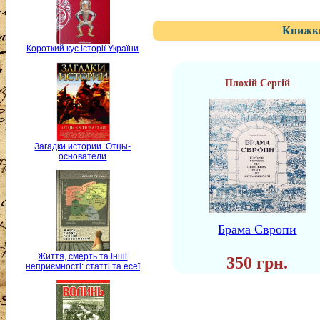
Книжки
Короткий кус історії України
Плохій Сергій
Загадки истории. Отцы-
основатели
Брама Європи
Життя, смерть та інші
350 грн.
неприємності: статті та есеї