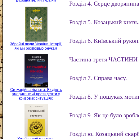
Духовна велич України
Розділ 4. Серце дворянина
Розділ 5. Козацький князь
Розділ 6. Київський рукоп
Збройні люди України. Історії,
які ми розповімо онукам
Частина третя ЧАСТИНИ
Розділ 7. Справа часу.
Ситуаційна кімната. Як діють
американські президенти у
Розділ 8. У пошуках мотив
кризових ситуаціях
Розділ 9. Як це було зробл
Розділ ю. Козацький скарб
Український гороскоп