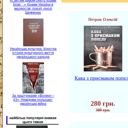
«Святим дивом сяють храми
Божі…» Храми України в
малярстві, поезії, прозі
Шевченка
Петров Олексій
Українська культура. Коротка
історія культурного життя
українського народа
Кава з присмаком попе
За лаштунками «Волині—
43». Невідома польсько-
280 грн.
українська війна
380 грн.
найбільш популярні книжки
цього тижня