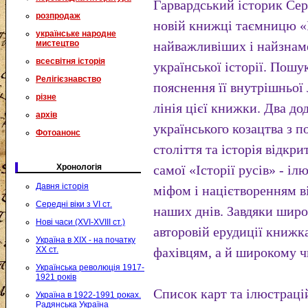
Гарвардський історик Сер
розпродаж
новій книжці таємницю «Іс
українське народне
мистецтво
найважливіших і найзнам
всесвітня історія
української історії. Пошу
Релігієзнавство
пояснення її внутрішньої 
різне
лінія цієї книжки. Два до
архів
українського козацтва з 
Фотоанонс
століття та історія відкри
Хронологія
самої «Історії русів» - іл
Давня історія
міфом і націєтворенням в
Середні віки з VI ст.
наших днів. Завдяки шир
Нові часи (XVI-XVIII ст.)
авторовій ерудиції книжк
Україна в XIX - на початку
XX ст.
фахівцям, а й широкому ч
Українська революція 1917-
1921 років
Список карт та ілюстраці
Україна в 1922-1991 роках.
Радянська Україна