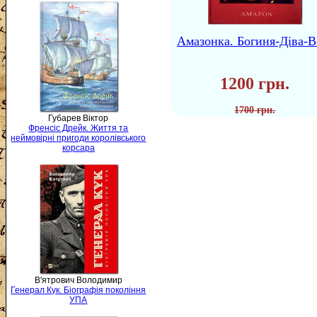
Амазонка. Богиня-Діва-В
1200 грн.
1700 грн.
Губарев Віктор
Френсіс Дрейк. Життя та
неймовірні пригоди королівського
корсара
В'ятрович Володимир
Генерал Кук. Біографія покоління
УПА