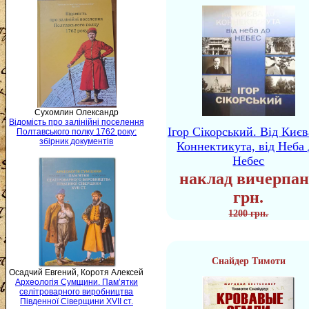
Сухомлин Олександр
Відомість про залінійні поселення
Ігор Сікорський. Від Києв
Полтавського полку 1762 року:
збірник документів
Коннектикута, від Неба 
Небес
наклад вичерпан
грн.
1200 грн.
Снайдер Тимоти
Осадчий Евгений, Коротя Алексей
Археологія Сумщини. Пам’ятки
селітроварного виробництва
Південної Сіверщини XVII ст.