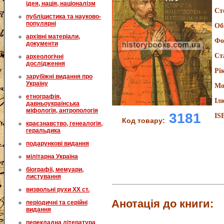
ідея, нація, націоналізм
Ст
публіцистика та науково-
популярні
Об
архівні матеріали,
Фо
документи
Ст
археологічні
дослідження
Рі
зарубіжні видання про
Україну
Мо
етнографія,
Іл
давньоукраїнська
міфологія, антропологія
3181
IS
Код товару:
краєзнавство, генеалогія,
геральдика
подарункові видання
мілітарна Україна
біографії, мемуари,
листування
визвольні рухи XX ст.
Анотація до книги:
періодичні та серійні
видання
перекладна література