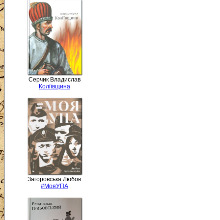
Серчик Владислав
Коліївщина
Загоровська Любов
#МояУПА