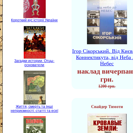
Короткий кус історії України
Ігор Сікорський. Від Києв
Коннектикута, від Неба 
Загадки истории. Отцы-
Небес
основатели
наклад вичерпан
грн.
1200 грн.
Снайдер Тимоти
Життя, смерть та інші
неприємності: статті та есеї