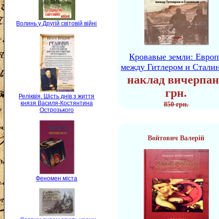
Волинь у Другій світовій війні
Кровавые земли: Европ
между Гитлером и Стали
наклад вичерпан
грн.
Реліквія. Шість днів з життя
князя Василя-Костянтина
850 грн.
Острозького
Войтович Валерій
Феномен міста