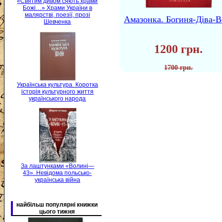
«Святим дивом сяють храми
Божі…» Храми України в
малярстві, поезії, прозі
Амазонка. Богиня-Діва-В
Шевченка
1200 грн.
1700 грн.
Українська культура. Коротка
історія культурного життя
українського народа
За лаштунками «Волині—
43». Невідома польсько-
українська війна
найбільш популярні книжки
цього тижня