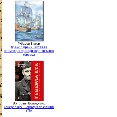
Губарев Віктор
Френсіс Дрейк. Життя та
неймовірні пригоди королівського
корсара
В'ятрович Володимир
Генерал Кук. Біографія покоління
УПА