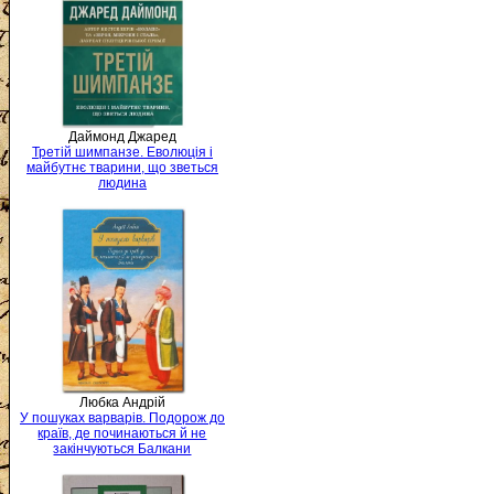
Даймонд Джаред
Третій шимпанзе. Еволюція і
майбутнє тварини, що зветься
людина
Любка Андрій
У пошуках варварів. Подорож до
країв, де починаються й не
закінчуються Балкани