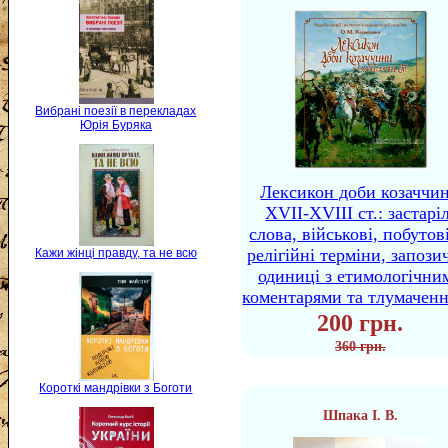
Вибрані поезії в перекладах
Юрія Буряка
Лексикон доби козаччи
XVII-XVIII ст.: застаріл
слова, військові, побутов
релігійні терміни, запози
Кажи жінці правду, та не всю
одиниці з етимологічни
коментарями та тлумачен
200 грн.
360 грн.
Короткі мандрівки з Боготи
Шпака І. В.