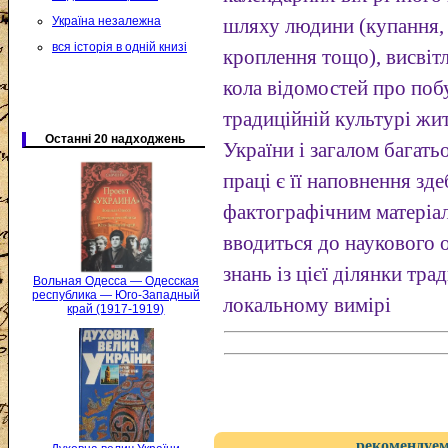
Україна незалежна
шляху людини (купання, 
вся історія в одній книзі
кроплення тощо), висвіт
кола відомостей про поб
традиційній культурі жи
Останні 20 надходжень
України і загалом багать
праці є її наповнення з
фактографічним матеріал
вводиться до наукового 
знань із цієї ділянки тра
Вольная Одесса — Одесская
республика — Юго-Западный
локальному вимірі
край (1917-1919)
рекомендуем