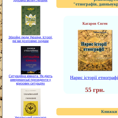
Духовна велич України
"етнографія, давньоукр
Кагаров Євген
Збройні люди України. Історії,
які ми розповімо онукам
Ситуаційна кімната. Як діють
Нарис історії етнографі
американські президенти у
кризових ситуаціях
55 грн.
Книжки 
Український гороскоп