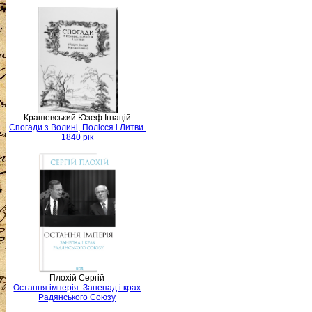
Крашевський Юзеф Ігнацій
Спогади з Волині, Полісся і Литви.
1840 рік
Плохій Сергій
Остання імперія. Занепад і крах
Радянського Союзу