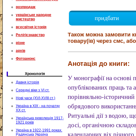
розпродаж
українське народне
придбати
мистецтво
всесвітня історія
Також можна замовити к
Релігієзнавство
товару(ів) через смс, або
різне
архів
Фотоанонс
Анотація до книги:
Хронологія
У монографії на основі п
Давня історія
опублікованих праць та а
Середні віки з VI ст.
порівняльно-історичний 
Нові часи (XVI-XVIII ст.)
обрядового використанн
Україна в XIX - на початку
XX ст.
Ритуальні дії з водою, щ
Українська революція 1917-
1921 років
досі, органічною складо
Україна в 1922-1991 роках.
календарних віх річного 
Радянська Україна