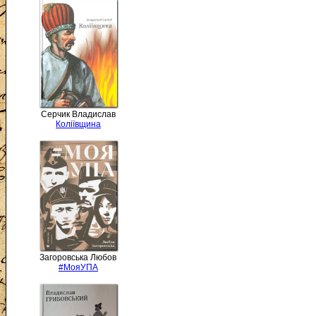
Серчик Владислав
Коліївщина
Загоровська Любов
#МояУПА