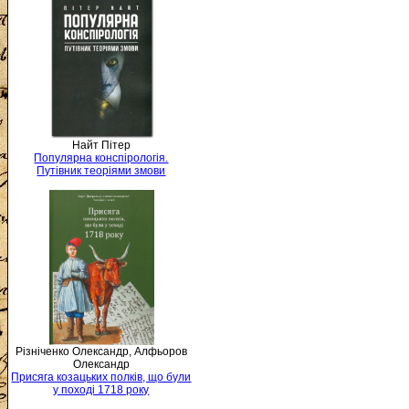
Найт Пітер
Популярна конспірологія.
Путівник теоріями змови
Різніченко Олександр, Алфьоров
Олександр
Присяга козацьких полків, що були
у поході 1718 року