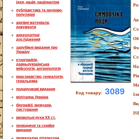
ідея, нація, націоналізм
Ро
публіцистика та науково-
популярні
Ав
архівні матеріали,
документи
Ст
археологічні
Об
дослідження
зарубіжні видання про
Фо
Україну
Ст
етнографія,
давньоукраїнська
На
міфологія, антропологія
Рі
краєзнавство, генеалогія,
геральдика
Мо
3089
подарункові видання
Код товару:
Іл
мілітарна Україна
Ви
біографії, мемуари,
листування
IS
визвольні рухи XX ст.
періодичні та серійні
видання
перекладна література