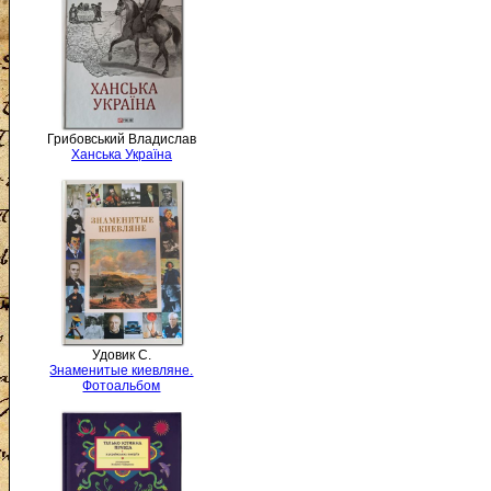
Грибовський Владислав
Ханська Україна
Удовик С.
Знаменитые киевляне.
Фотоальбом