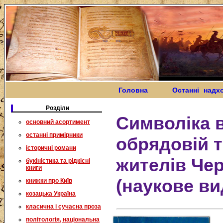
Головна
Останні надх
Розділи
Символіка 
основний асортимент
останні примірники
обрядовій т
історичні романи
жителів Че
букіністика та рідкісні
книги
(наукове ви
книжки про Київ
козацька Україна
класична і сучасна проза
політологія, національна