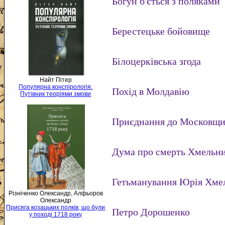
Богун б'ється з поляками
Берестецьке бойовище
Білоцерківська згода
Найт Пітер
Популярна конспірологія.
Похід в Молдавію
Путівник теоріями змови
Приєднання до Московщ
Дума про смерть Хмельн
Гетьманування Юрія Хмел
Різніченко Олександр, Алфьоров
Олександр
Присяга козацьких полків, що були
Петро Дорошенко
у поході 1718 року