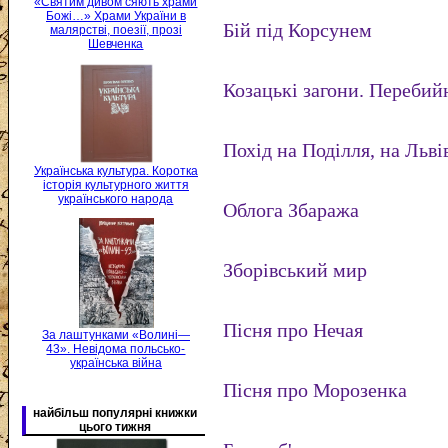
«Святим дивом сяють храми
Божі…» Храми України в
Бій під Корсунем
малярстві, поезії, прозі
Шевченка
Козацькі загони. Перебий
Похід на Поділля, на Льві
Українська культура. Коротка
історія культурного життя
українського народа
Облога Збаража
Зборівський мир
Пісня про Нечая
За лаштунками «Волині—
43». Невідома польсько-
українська війна
Пісня про Морозенка
найбільш популярні книжки
цього тижня