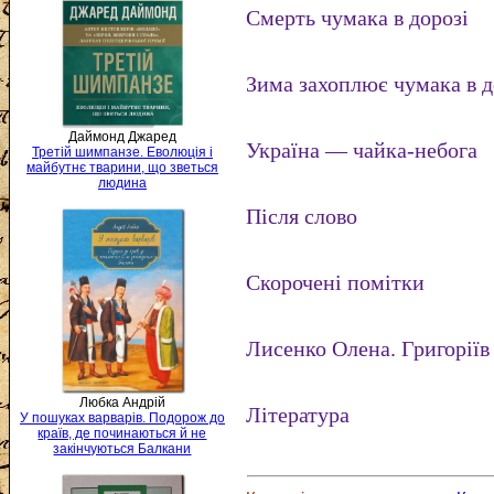
Смерть чумака в дорозі
Зима захоплює чумака в д
Даймонд Джаред
Україна — чайка-небога
Третій шимпанзе. Еволюція і
майбутнє тварини, що зветься
людина
Після слово
Скорочені помітки
Лисенко Олена. Григорії
Любка Андрій
Література
У пошуках варварів. Подорож до
країв, де починаються й не
закінчуються Балкани