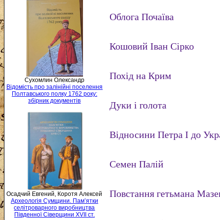
Облога Почаїва
Кошовий Іван Сірко
Похід на Крим
Сухомлин Олександр
Відомість про залінійні поселення
Полтавського полку 1762 року:
збірник документів
Дуки і голота
Відносини Петра І до Укр
Семен Палій
Повстання гетьмана Мазе
Осадчий Евгений, Коротя Алексей
Археологія Сумщини. Пам’ятки
селітроварного виробництва
Південної Сіверщини XVII ст.