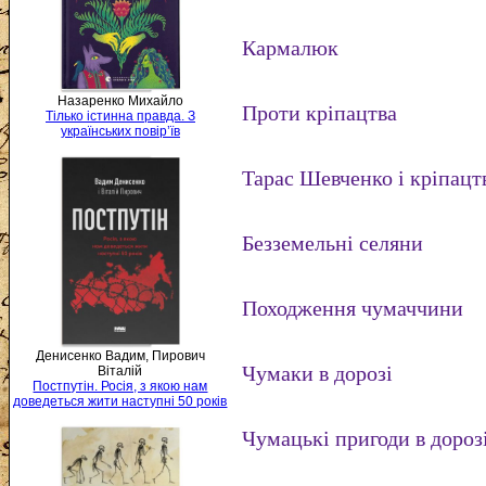
Кармалюк
Назаренко Михайло
Проти кріпацтва
Тілько істинна правда. З
українських повір’їв
Тарас Шевченко і кріпацт
Безземельні селяни
Походження чумаччини
Денисенко Вадим, Пирович
Чумаки в дорозі
Віталій
Постпутін. Росія, з якою нам
доведеться жити наступні 50 років
Чумацькі пригоди в дороз