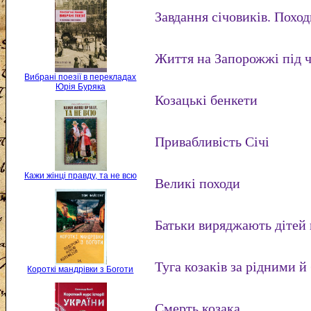
Завдання січовиків. Похо
Життя на Запорожжі під 
Вибрані поезії в перекладах
Юрія Буряка
Козацькі бенкети
Привабливість Січі
Кажи жінці правду, та не всю
Великі походи
Батьки виряджають дітей 
Туга козаків за рідними 
Короткі мандрівки з Боготи
Смерть козака