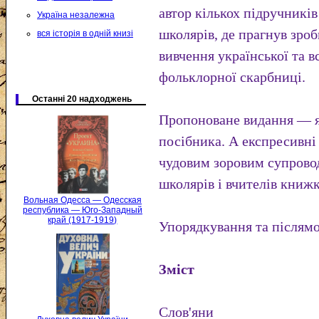
автор кількох підручників
Україна незалежна
школярів, де прагнув зро
вся історія в одній книзі
вивчення української та в
фольклорної скарбниці.
Останні 20 надходжень
Пропоноване видання — я
посібника. А експресивні
чудовим зоровим супровод
школярів і вчителів книж
Вольная Одесса — Одесская
республика — Юго-Западный
край (1917-1919)
Упорядкування та післям
Зміст
Слов'яни