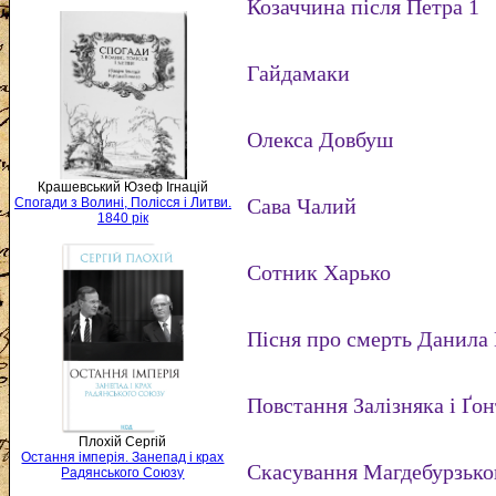
Козаччина після Петра 1
Гайдамаки
Олекса Довбуш
Крашевський Юзеф Ігнацій
Сава Чалий
Спогади з Волині, Полісся і Литви.
1840 рік
Сотник Харько
Пісня про смерть Данила
Повстання Залізняка і Ґо
Плохій Сергій
Остання імперія. Занепад і крах
Скасування Магдебурзько
Радянського Союзу