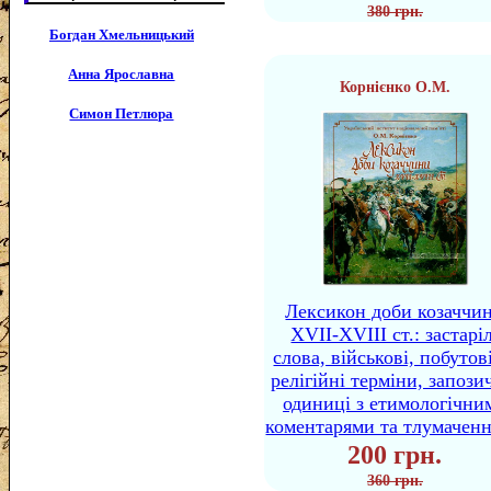
380 грн.
Богдан Хмельницький
Анна Ярославна
Корнієнко О.М.
Симон Петлюра
Лексикон доби козаччи
XVII-XVIII ст.: застаріл
слова, військові, побутов
релігійні терміни, запози
одиниці з етимологічни
коментарями та тлумачен
200 грн.
360 грн.