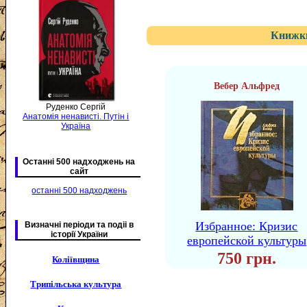
Книжки
Вебер Альфред
Руденко Сергій
Анатомія ненависті. Путін і
Україна
Останні 500 надходжень на
сайт
останні 500 надходжень
Избранное: Кризис
Визначні періоди та подіі в
історії України
европейской культуры
750 грн.
Коліївщина
Трипільська культура