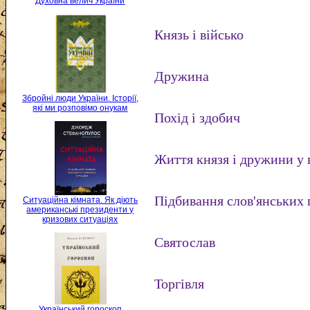
Духовна велич України
Князь і військо
Дружина
Збройні люди України. Історії,
які ми розповімо онукам
Похід і здобич
Життя князя і дружини у 
Підбивання слов'янських 
Ситуаційна кімната. Як діють
американські президенти у
кризових ситуаціях
Святослав
Торгівля
Український гороскоп