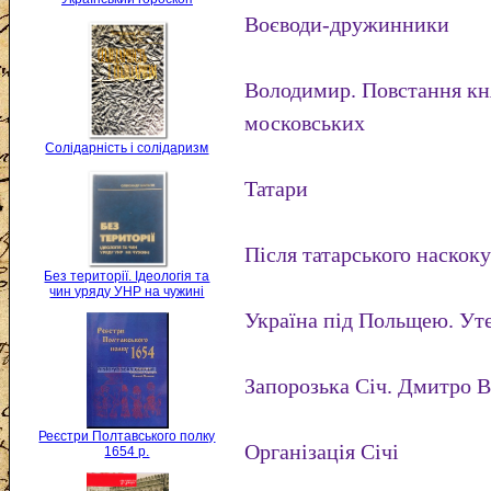
Воєводи-дружинники
Володимир. Повстання кня
московських
Солідарність і солідаризм
Татари
Після татарського наскок
Без території. Ідеологія та
чин уряду УНР на чужині
Україна під Польщею. Уте
Запорозька Січ. Дмитро 
Реєстри Полтавського полку
Організація Січі
1654 р.