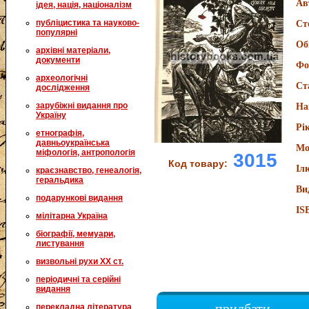
Ав
ідея, нація, націоналізм
публіцистика та науково-
Ст
популярні
Об
архівні матеріали,
документи
Фо
археологічні
Ст
дослідження
зарубіжні видання про
На
Україну
Рі
етнографія,
давньоукраїнська
Мо
міфологія, антропологія
3015
Код товару:
Іл
краєзнавство, генеалогія,
геральдика
Ви
подарункові видання
IS
мілітарна Україна
біографії, мемуари,
листування
визвольні рухи XX ст.
періодичні та серійні
видання
придбати
перекладна література