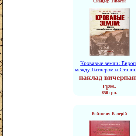
Снайдер Тимоти
Кровавые земли: Европ
между Гитлером и Стали
наклад вичерпан
грн.
850 грн.
Войтович Валерій