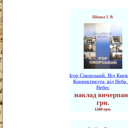
Шпака І. В.
Ігор Сікорський. Від Києв
Коннектикута, від Неба 
Небес
наклад вичерпан
грн.
1200 грн.