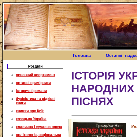
Головна
Останні надх
Розділи
ІСТОРІЯ УК
основний асортимент
останні примірники
НАРОДНИХ 
історичні романи
ПІСНЯХ
букіністика та рідкісні
книги
книжки про Київ
козацька Україна
Ро
класична і сучасна проза
політологія, національна