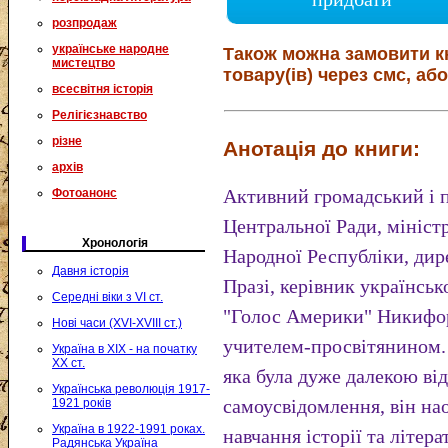
розпродаж
українське народне
Також можна замовити к
мистецтво
товару(ів) через смс, або
всесвітня історія
Релігієзнавство
різне
Анотація до книги:
архів
Активний громадський і п
Фотоанонс
Центральної Ради, міністр
Хронологія
Народної Республіки, дир
Давня історія
Празі, керівник українськ
Середні віки з VI ст.
"Голос Америки" Никифор
Нові часи (XVI-XVIII ст.)
учителем-просвітянином.
Україна в XIX - на початку
XX ст.
яка була дуже далекою ві
Українська революція 1917-
самоусвідомлення, він на
1921 років
Україна в 1922-1991 роках.
навчання історії та літер
Радянська Україна