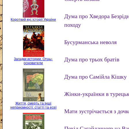
Дума про Хведора Безрідн
Короткий кус історії України
походу
Бусурманська неволя
Дума про трьох братів
Загадки истории. Отцы-
основатели
Дума про Самійла Кішку
Жінки-українки в турецьк
Життя, смерть та інші
неприємності: статті та есеї
Мати зустрічається з дочк
Похід Сагайдачного на В