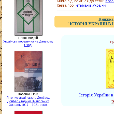
Книга відноситься до теми:
Коза
Книга про
Гетьманів України
Книжка 
"ІСТОРІЯ УКРАЇНИ В
Попок Андрій
Українські поселення на Далекому
Гр
Сході
Історія України 
Косенко Юрій
Літопис українського Донбасу.
Донбас у години Визвольних
Змагань 1917 – 1921 років.