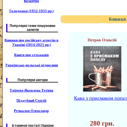
Козацтво
Голодомор (1932-1933 рр.)
Книжки 
Популярні теми пошукових
запитів
Книжки про російську агресію в
Петров Олексій
Україні (2014-2023 рр.)
Книги про гетьманів
Українсько-польські відносини
Популярні автори
Таїрова-Яковлева Тетяна
Кава з присмаком попе
Піддубний Сергій
Речкалов Олександр
280 грн.
Історичні постаті України