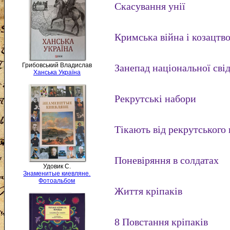
Скасування унії
Кримська війна і козацтв
Грибовський Владислав
Занепад національної сві
Ханська Україна
Рекрутські набори
Тікають від рекрутського
Поневіряння в солдатах
Удовик С.
Знаменитые киевляне.
Фотоальбом
Життя кріпаків
8 Повстання кріпаків