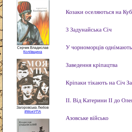
Козаки оселяються на Куб
3 Задунайська Січ
У чорноморців однімають
Серчик Владислав
Коліївщина
Заведення кріпацтва
Кріпаки тікають на Січ З
II. Від Катерини II до Оле
Загоровська Любов
#МояУПА
Азовське військо