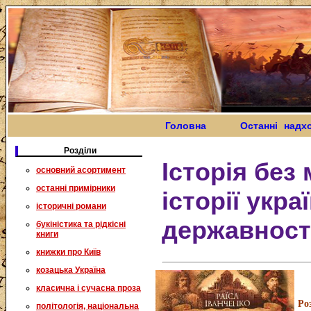
Головна
Останні надх
Розділи
Історія без 
основний асортимент
останні примірники
історії укра
історичні романи
державност
букіністика та рідкісні
книги
книжки про Київ
козацька Україна
класична і сучасна проза
Ро
політологія, національна