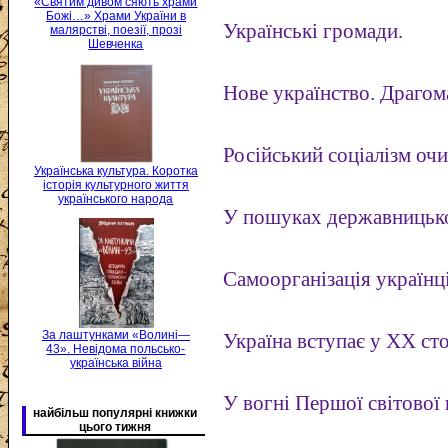
«Святим дивом сяють храми
Божі…» Храми України в
Українські громади.
малярстві, поезії, прозі
Шевченка
Нове українство. Драгом
Російський соціалізм оч
Українська культура. Коротка
історія культурного життя
українського народа
У пошуках державницької
Самоорганізація українц
За лаштунками «Волині—
Україна вступає у XX сто
43». Невідома польсько-
українська війна
У вогні Першої світової 
найбільш популярні книжки
цього тижня