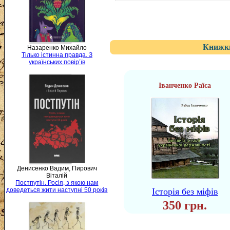
Книжки
Назаренко Михайло
Тілько істинна правда. З
українських повір’їв
Іванченко Раїса
Денисенко Вадим, Пирович
Віталій
Постпутін. Росія, з якою нам
Історія без міфів
доведеться жити наступні 50 років
350 грн.