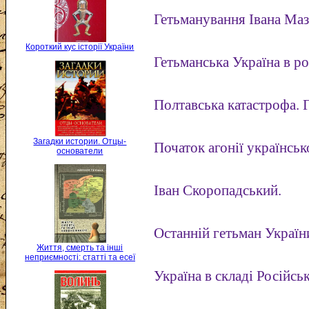
Гетьманування Івана Ма
Короткий кус історії України
Гетьманська Україна в ро
Полтавська катастрофа. 
Загадки истории. Отцы-
Початок агонії українсь
основатели
Іван Скоропадський.
Останній гетьман Украї
Життя, смерть та інші
неприємності: статті та есеї
Україна в складі Російськ