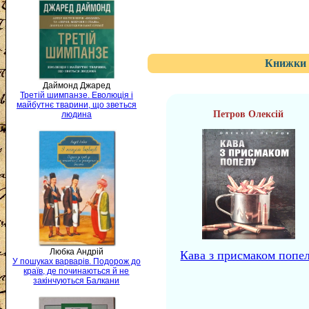
Книжки 
Даймонд Джаред
Третій шимпанзе. Еволюція і
майбутнє тварини, що зветься
Петров Олексій
людина
Любка Андрій
Кава з присмаком попе
У пошуках варварів. Подорож до
країв, де починаються й не
закінчуються Балкани