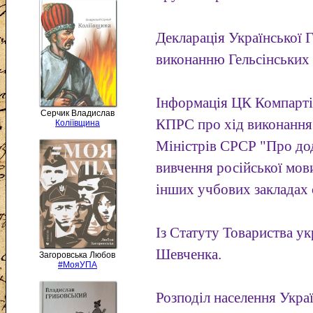
Декларація Української
виконанню Гельсінських 
Інформація ЦК Компарті
Серчик Владислав
КПРС про хід виконання
Коліївщина
Міністрів СРСР "Про дод
вивчення російської мов
інших учбових закладах
Із Статуту Товариства ук
Шевченка.
Загоровська Любов
#МояУПА
Розподіл населення Укра