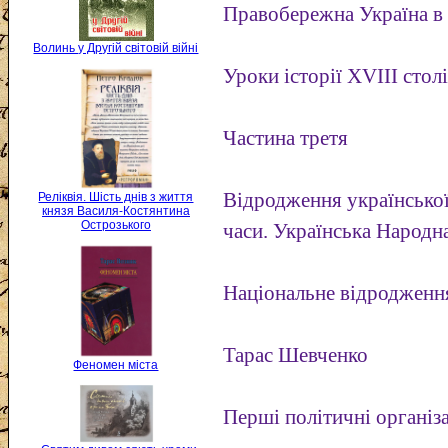
Правобережна Україна в 
Волинь у Другій світовій війні
Уроки історії XVIII столі
Частина третя
Відродження української
Реліквія. Шість днів з життя
князя Василя-Костянтина
Острозького
часи. Українська Народн
Національне відродження
Тарас Шевченко
Феномен міста
Перші політичні організа