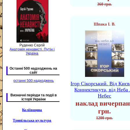
360 грн.
Шпака І. В.
Руденко Сергій
Анатомія ненависті. Путін і
Україна
Останні 500 надходжень на
сайт
останні 500 надходжень
Ігор Сікорський. Від Києв
Коннектикута, від Неба 
Небес
Визначні періоди та подіі в
історії України
наклад вичерпан
грн.
Коліївщина
1200 грн.
Трипільська культура