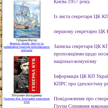
Києва 1957 року.
Із листа секретаря ЦК К
першому секретарю ЦК 
Губарев Віктор
Френсіс Дрейк. Життя та
Записка секретаря ЦК К
неймовірні пригоди королівського
корсара
пропозиціями щодо поси
націонал-комунізму
Інформація ЦК КП Украї
КПРС про ідеологічну р
В'ятрович Володимир
Повідомлення про створе
Генерал Кук. Біографія покоління
УПА
Групи Сприяння виконан