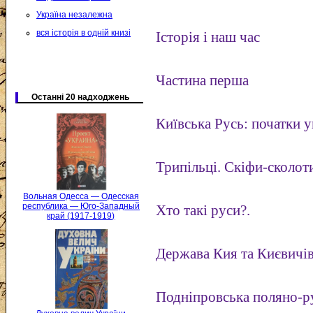
Україна незалежна
вся історія в одній книзі
Історія і наш час
Частина перша
Останні 20 надходжень
Київська Русь: початки у
Трипільці. Скіфи-сколоти
Вольная Одесса — Одесская
республика — Юго-Западный
Хто такі руси?.
край (1917-1919)
Держава Кия та Києвичів
Подніпровська поляно-р