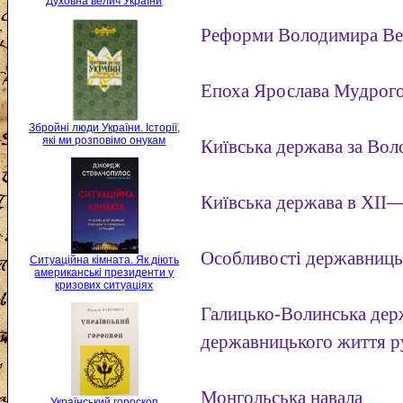
Духовна велич України
Реформи Володимира Вел
Епоха Ярослава Мудрого
Збройні люди України. Історії,
які ми розповімо онукам
Київська держава за Во
Київська держава в XII—
Особливості державницьк
Ситуаційна кімната. Як діють
американські президенти у
кризових ситуаціях
Галицько-Волинська дер
державницького життя ру
Монгольська навала
Український гороскоп