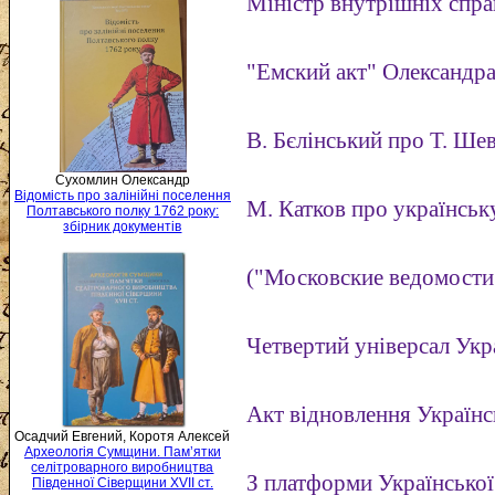
Міністр внутрішніх справ
"Емский акт" Олександра 
В. Бєлінський про Т. Шев
Сухомлин Олександр
Відомість про залінійні поселення
М. Катков про українськ
Полтавського полку 1762 року:
збірник документів
("Московские ведомости"
Четвертий універсал Укр
Акт відновлення Україн
Осадчий Евгений, Коротя Алексей
Археологія Сумщини. Пам’ятки
селітроварного виробництва
З платформи Української
Південної Сіверщини XVII ст.