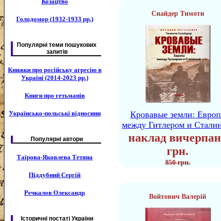
Козацтво
Снайдер Тимоти
Голодомор (1932-1933 рр.)
Популярні теми пошукових
запитів
Книжки про російську агресію в
Україні (2014-2023 рр.)
Книги про гетьманів
Українсько-польські відносини
Кровавые земли: Европ
между Гитлером и Стали
наклад вичерпан
Популярні автори
грн.
Таїрова-Яковлева Тетяна
850 грн.
Піддубний Сергій
Речкалов Олександр
Войтович Валерій
Історичні постаті України