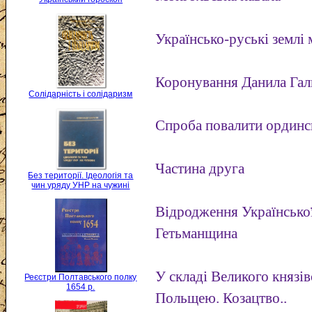
Українсько-руські землі 
Коронування Данила Гал
Солідарність і солідаризм
Спроба повалити ординс
Частина друга
Без території. Ідеологія та
чин уряду УНР на чужині
Відродження Української
Гетьманщина
У складі Великого князів
Реєстри Полтавського полку
1654 р.
Польщею. Козацтво..