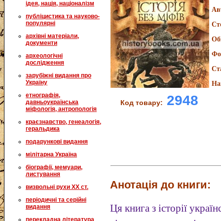
ідея, нація, націоналізм
Ав
публіцистика та науково-
популярні
Ст
архівні матеріали,
Об
документи
Фо
археологічні
дослідження
Ст
зарубіжні видання про
Україну
На
етнографія,
2948
Код товару:
давньоукраїнська
міфологія, антропологія
краєзнавство, генеалогія,
геральдика
подарункові видання
мілітарна Україна
біографії, мемуари,
листування
Анотація до книги:
визвольні рухи XX ст.
періодичні та серійні
Ця книга з історії украї
видання
перекладна література