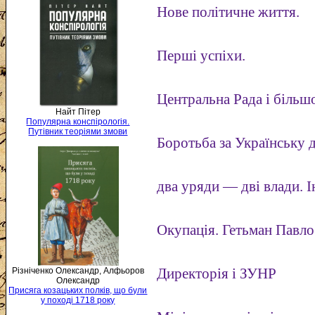
Нове політичне життя.
Перші успіхи.
Центральна Рада і більш
Найт Пітер
Популярна конспірологія.
Путівник теоріями змови
Боротьба за Українську 
два уряди — дві влади. І
Окупація. Гетьман Павл
Різніченко Олександр, Алфьоров
Директорія і ЗУНР
Олександр
Присяга козацьких полків, що були
у поході 1718 року