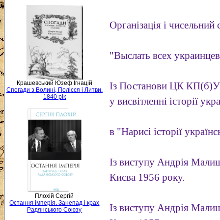
Організація і чисельний
"Выслать всех украинцев
Крашевський Юзеф Ігнацій
Із Постанови ЦК КП(б)У
Спогади з Волині, Полісся і Литви.
1840 рік
у висвітленні історії укр
в "Нарисі історії українс
Із виступу Андрія Малиш
Києва 1956 року.
Плохій Сергій
Остання імперія. Занепад і крах
Із виступу Андрія Малиш
Радянського Союзу