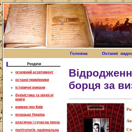
Головна
Останні надх
Розділи
Відродження
основний асортимент
останні примірники
борця за в
історичні романи
букіністика та рідкісні
книги
книжки про Київ
Ро
козацька Україна
Ав
класична і сучасна проза
Ст
політологія, національна