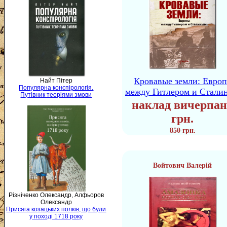
Кровавые земли: Европ
Найт Пітер
Популярна конспірологія.
между Гитлером и Стали
Путівник теоріями змови
наклад вичерпан
грн.
850 грн.
Войтович Валерій
Різніченко Олександр, Алфьоров
Олександр
Присяга козацьких полків, що були
у поході 1718 року