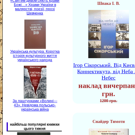
«Святим дивом сяють храми
Шпака І. В.
Божі…» Храми України в
малярстві, поезії, прозі
Шевченка
Українська культура. Коротка
історія культурного життя
українського народа
Ігор Сікорський. Від Києв
Коннектикута, від Неба 
Небес
наклад вичерпан
грн.
1200 грн.
За лаштунками «Волині—
43». Невідома польсько-
українська війна
Снайдер Тимоти
найбільш популярні книжки
цього тижня