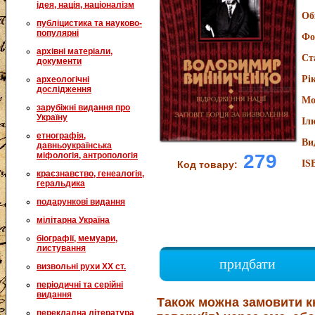
ідея, нація, націоналізм
Об
публіцистика та науково-
популярні
Фо
архівні матеріали,
Ст
документи
Рі
археологічні
дослідження
Мо
зарубіжні видання про
Україну
Іл
етнографія,
Ви
давньоукраїнська
міфологія, антропологія
279
IS
Код товару:
краєзнавство, генеалогія,
геральдика
подарункові видання
мілітарна Україна
біографії, мемуари,
листування
придбати
визвольні рухи XX ст.
періодичні та серійні
видання
Також можна замовити к
перекладна література