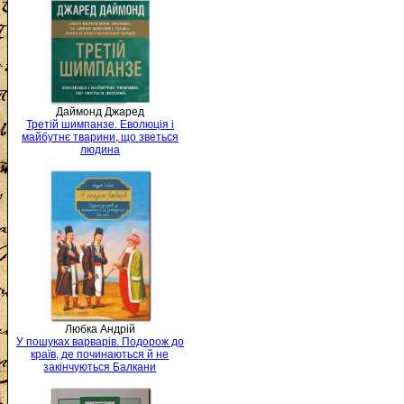
Даймонд Джаред
Третій шимпанзе. Еволюція і
майбутнє тварини, що зветься
людина
Любка Андрій
У пошуках варварів. Подорож до
країв, де починаються й не
закінчуються Балкани