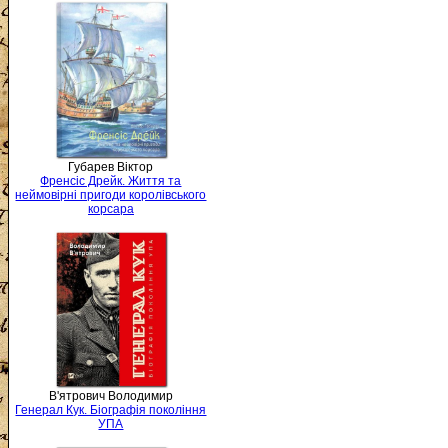
Губарев Віктор
Френсіс Дрейк. Життя та
неймовірні пригоди королівського
корсара
В'ятрович Володимир
Генерал Кук. Біографія покоління
УПА