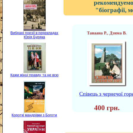
рекомендуемо
"біографії, 
Вибрані поезії в перекладах
Танаана Р., Дзима В.
Юрія Буряка
Кажи жінці правду, та не всю
Співець з чернечої гор
400 грн.
Короткі мандрівки з Боготи