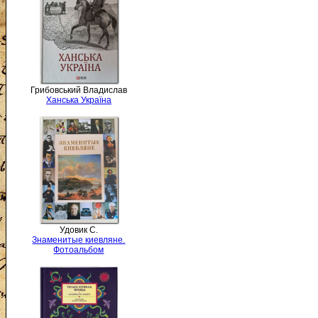
Грибовський Владислав
Ханська Україна
Удовик С.
Знаменитые киевляне.
Фотоальбом