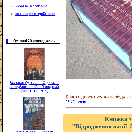
Україна незалежна
вся історія в одній книзі
Останні 20 надходжень
Вольная Одесса — Одесская
республика — Юго-Западный
край (1917-1919)
Книга відноситься до періоду іст
1921 років
Книжка з
"Відродження нації. 