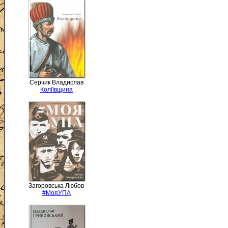
Серчик Владислав
Коліївщина
Загоровська Любов
#МояУПА