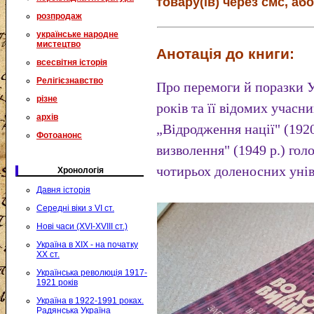
товару(ів) через смс, або
розпродаж
українське народне
мистецтво
Анотація до книги:
всесвітня історія
Релігієзнавство
Про перемоги й поразки У
різне
років та її відомих учасн
архів
„Відродження нації" (1920
Фотоанонс
визволення" (1949 р.) гол
чотирьох доленосних унів
Хронологія
Давня історія
Середні віки з VI ст.
Нові часи (XVI-XVIII ст.)
Україна в XIX - на початку
XX ст.
Українська революція 1917-
1921 років
Україна в 1922-1991 роках.
Радянська Україна