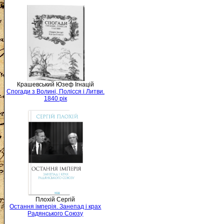
Крашевський Юзеф Ігнацій
Спогади з Волині, Полісся і Литви.
1840 рік
Плохій Сергій
Остання імперія. Занепад і крах
Радянського Союзу