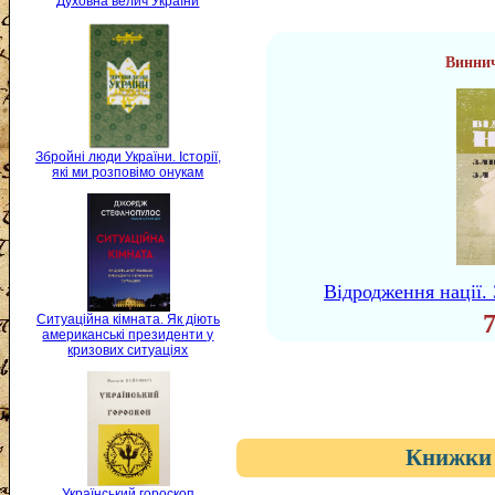
Духовна велич України
Винни
Збройні люди України. Історії,
які ми розповімо онукам
Відродження нації. 
Ситуаційна кімната. Як діють
американські президенти у
кризових ситуаціях
Книжки 
Український гороскоп