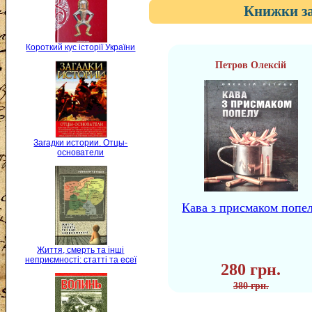
Книжки за
Короткий кус історії України
Петров Олексій
Загадки истории. Отцы-
основатели
Кава з присмаком попе
Життя, смерть та інші
неприємності: статті та есеї
280 грн.
380 грн.