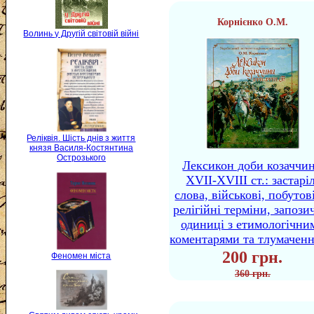
Корнієнко О.М.
Волинь у Другій світовій війні
Реліквія. Шість днів з життя
князя Василя-Костянтина
Острозького
Лексикон доби козаччи
XVII-XVIII ст.: застаріл
слова, військові, побутов
релігійні терміни, запози
одиниці з етимологічни
коментарями та тлумачен
200 грн.
Феномен міста
360 грн.