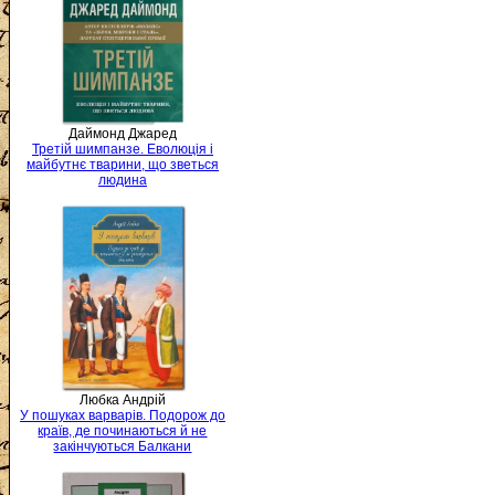
Даймонд Джаред
Третій шимпанзе. Еволюція і
майбутнє тварини, що зветься
людина
Любка Андрій
У пошуках варварів. Подорож до
країв, де починаються й не
закінчуються Балкани