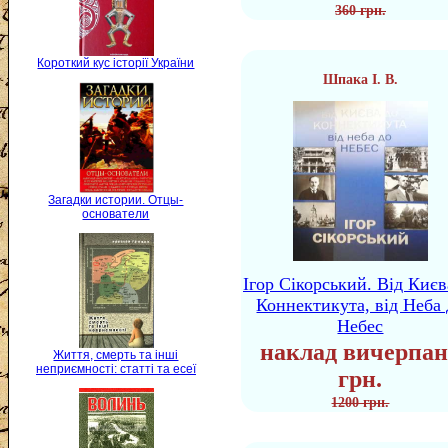
360 грн.
Короткий кус історії України
Шпака І. В.
Загадки истории. Отцы-
основатели
Ігор Сікорський. Від Києв
Коннектикута, від Неба 
Небес
наклад вичерпан
Життя, смерть та інші
неприємності: статті та есеї
грн.
1200 грн.