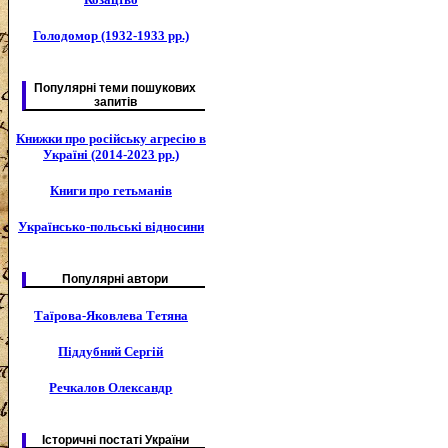
Голодомор (1932-1933 рр.)
Популярні теми пошукових
запитів
Книжки про російську агресію в
Україні (2014-2023 рр.)
Книги про гетьманів
Українсько-польські відносини
Популярні автори
Таїрова-Яковлева Тетяна
Піддубний Сергій
Речкалов Олександр
Історичні постаті України