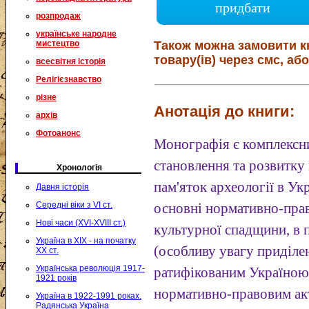
придбати
розпродаж
українське народне
мистецтво
Також можна замовити к
товару(ів) через смс, або
всесвітня історія
Релігієзнавство
різне
Анотація до книги:
архів
Фотоанонс
Монографія є комплексн
становлення та розвитку
Хронологія
пам'яток археології в Ук
Давня історія
Середні віки з VI ст.
основні нормативно-прав
Нові часи (XVI-XVIII ст.)
культурної спадщини, в 
Україна в XIX - на початку
(особливу увагу приділ
XX ст.
Українська революція 1917-
ратифікованим Україною
1921 років
нормативно-правовим акт
Україна в 1922-1991 роках.
Радянська Україна