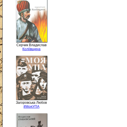
Серчик Владислав
Коліївщина
Загоровська Любов
#МояУПА