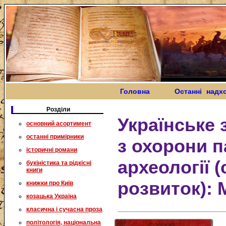
Головна
Останні надх
Розділи
Українське
основний асортимент
останні примірники
з охорони п
історичні романи
археології 
букіністика та рідкісні
книги
розвиток):
книжки про Київ
козацька Україна
класична і сучасна проза
політологія, національна