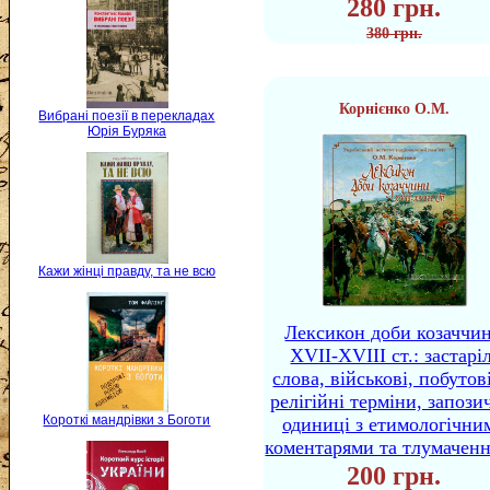
280 грн.
380 грн.
Корнієнко О.М.
Вибрані поезії в перекладах
Юрія Буряка
Кажи жінці правду, та не всю
Лексикон доби козаччи
XVII-XVIII ст.: застаріл
слова, військові, побутов
релігійні терміни, запози
Короткі мандрівки з Боготи
одиниці з етимологічни
коментарями та тлумачен
200 грн.