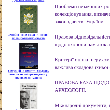
Духовна велич України
Проблеми незаконних ро
колекціонування, визнач
законодавстві України
Збройні люди України. Історії,
Правова відповідальніст
які ми розповімо онукам
щодо охорони пам'яток а
Критерії оцінки нерухоми
важлива складова їхньої
Ситуаційна кімната. Як діють
американські президенти у
кризових ситуаціях
ПРАВОВА БАЗА ЩОДО
АРХЕОЛОГІЇ.
Міжнародні документи, 