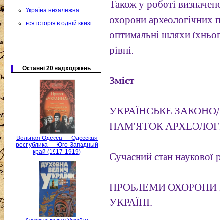
Також у роботі визначен
Україна незалежна
охорони археологічних п
вся історія в одній книзі
оптимальні шляхи їхньо
рівні.
Останні 20 надходжень
Зміст
УКРАЇНСЬКЕ ЗАКОНО
ПАМ'ЯТОК АРХЕОЛОГІ
Вольная Одесса — Одесская
республика — Юго-Западный
край (1917-1919)
Сучасний стан наукової 
ПРОБЛЕМИ ОХОРОНИ 
УКРАЇНІ.