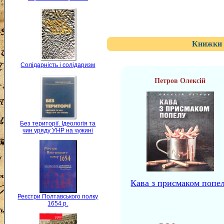
Книжки 
Солідарність і солідаризм
Петров Олексій
Без території. Ідеологія та
чин уряду УНР на чужині
Кава з присмаком попе
Реєстри Полтавського полку
1654 р.