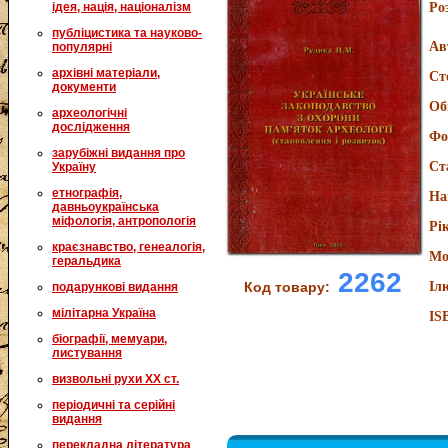
ідея, нація, націоналізм
Ро
публіцистика та науково-
Ав
популярні
архівні матеріали,
Ст
документи
Об
археологічні
дослідження
Фо
зарубіжні видання про
Ст
Україну
етнографія,
На
давньоукраїнська
міфологія, антропологія
Рі
краєзнавство, генеалогія,
Мо
геральдика
2262
Код товару:
Іл
подарункові видання
мілітарна Україна
IS
біографії, мемуари,
листування
визвольні рухи XX ст.
періодичні та серійні
видання
перекладна література