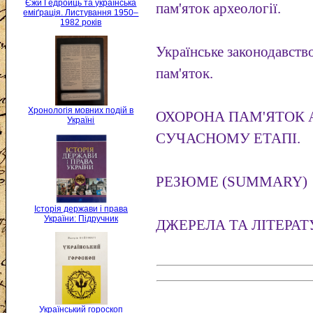
Єжи Ґедройць та українська
пам'яток археології.
еміґрація. Листування 1950–
1982 років
Українське законодавств
пам'яток.
Хронологія мовних подій в
ОХОРОНА ПАМ'ЯТОК А
Україні
СУЧАСНОМУ ЕТАПІ.
РЕЗЮМЕ (SUMMARY)
Історія держави і права
України: Підручник
ДЖЕРЕЛА ТА ЛІТЕРАТ
Український гороскоп