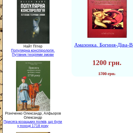
Амазонка. Богиня-Діва-В
Найт Пітер
Популярна конспірологія.
Путівник теоріями змови
1200 грн.
1700 грн.
Різніченко Олександр, Алфьоров
Олександр
Присяга козацьких полків, що були
у поході 1718 року