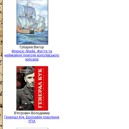
Губарев Віктор
Френсіс Дрейк. Життя та
неймовірні пригоди королівського
корсара
В'ятрович Володимир
Генерал Кук. Біографія покоління
УПА