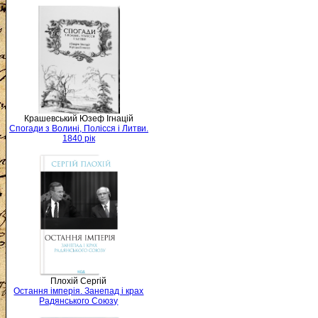
Крашевський Юзеф Ігнацій
Спогади з Волині, Полісся і Литви.
1840 рік
Плохій Сергій
Остання імперія. Занепад і крах
Радянського Союзу