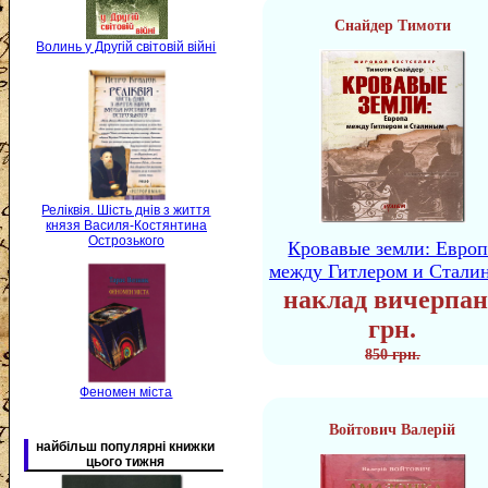
Снайдер Тимоти
Волинь у Другій світовій війні
Реліквія. Шість днів з життя
князя Василя-Костянтина
Острозького
Кровавые земли: Европ
между Гитлером и Стали
наклад вичерпан
грн.
850 грн.
Феномен міста
Войтович Валерій
найбільш популярні книжки
цього тижня