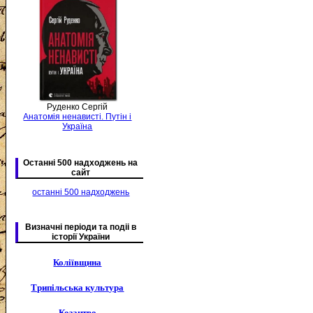
Руденко Сергій
Анатомія ненависті. Путін і
Україна
Останні 500 надходжень на
сайт
останні 500 надходжень
Визначні періоди та подіі в
історії України
Коліївщина
Трипільська культура
Козацтво