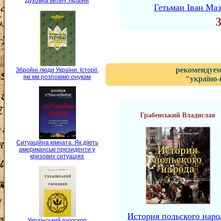
Духовна велич України
Гетьман Іван Маз
рекомендуем
Збройні люди України. Історії,
які ми розповімо онукам
"україно-
Грабенський Владислав
Ситуаційна кімната. Як діють
американські президенти у
кризових ситуаціях
История польского наро
Український гороскоп