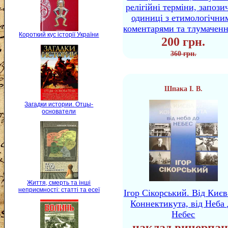
релігійні терміни, запози
одиниці з етимологічни
коментарями та тлумачен
Короткий кус історії України
200 грн.
360 грн.
Шпака І. В.
Загадки истории. Отцы-
основатели
Життя, смерть та інші
неприємності: статті та есеї
Ігор Сікорський. Від Києв
Коннектикута, від Неба 
Небес
наклад вичерпан