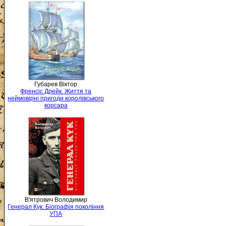
Губарев Віктор
Френсіс Дрейк. Життя та
неймовірні пригоди королівського
корсара
В'ятрович Володимир
Генерал Кук. Біографія покоління
УПА