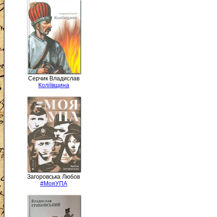
Серчик Владислав
Коліївщина
Загоровська Любов
#МояУПА