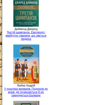
Даймонд Джаред
Третій шимпанзе. Еволюція і
майбутнє тварини, що зветься
людина
Любка Андрій
У пошуках варварів. Подорож до
країв, де починаються й не
закінчуються Балкани