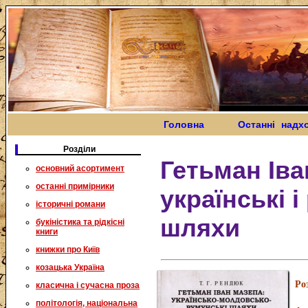
Головна
Останні надх
Розділи
Гетьман Іва
основний асортимент
останні примірники
українські і
історичні романи
шляхи
букіністика та рідкісні
книги
книжки про Київ
козацька Україна
Ро
класична і сучасна проза
політологія, національна