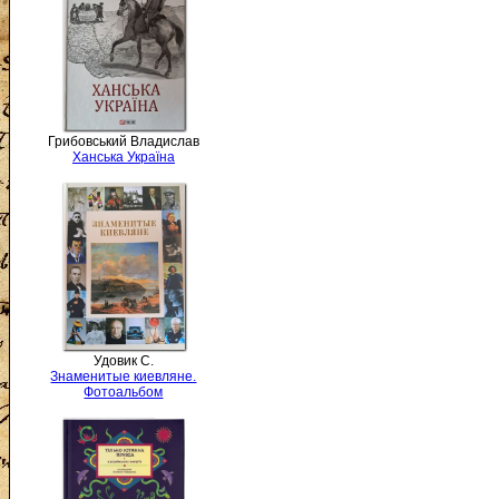
Грибовський Владислав
Ханська Україна
Удовик С.
Знаменитые киевляне.
Фотоальбом