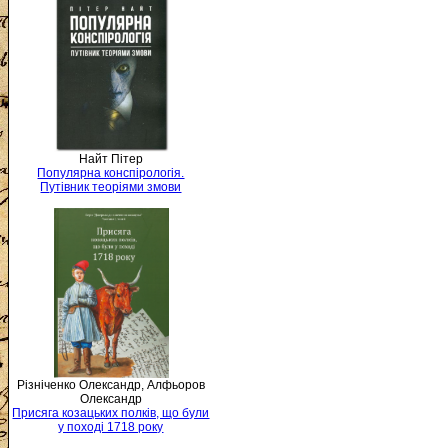
Найт Пітер
Популярна конспірологія.
Путівник теоріями змови
Різніченко Олександр, Алфьоров
Олександр
Присяга козацьких полків, що були
у поході 1718 року