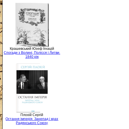
Крашевський Юзеф Ігнацій
Спогади з Волині, Полісся і Литви.
1840 рік
Плохій Сергій
Остання імперія. Занепад і крах
Радянського Союзу