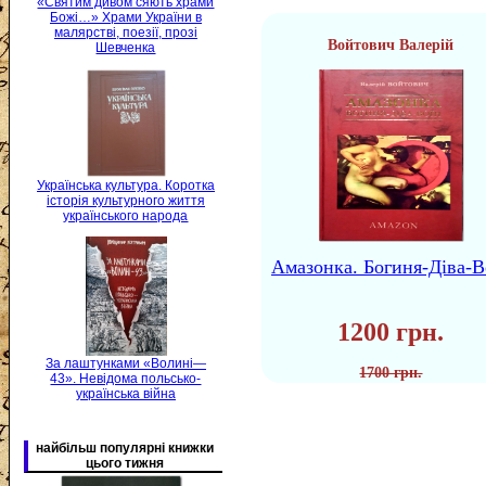
«Святим дивом сяють храми
Божі…» Храми України в
малярстві, поезії, прозі
Войтович Валерій
Шевченка
Українська культура. Коротка
історія культурного життя
українського народа
Амазонка. Богиня-Діва-В
1200 грн.
За лаштунками «Волині—
1700 грн.
43». Невідома польсько-
українська війна
найбільш популярні книжки
цього тижня