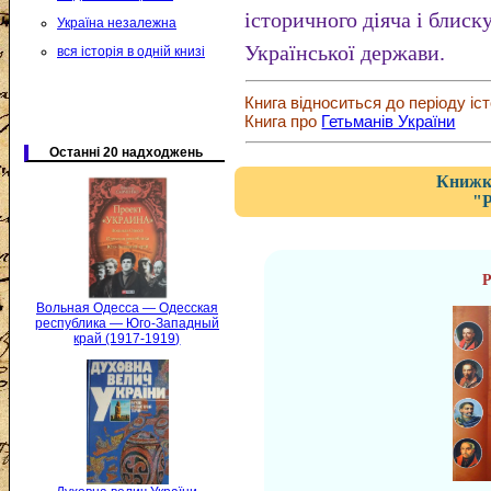
історичного діяча і блиск
Україна незалежна
Української держави.
вся історія в одній книзі
Книга відноситься до періоду іст
Книга про
Гетьманів України
Останні 20 надходжень
Книжка
"Р
Р
Вольная Одесса — Одесская
республика — Юго-Западный
край (1917-1919)