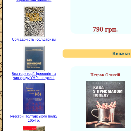
790 грн.
Солідарність і солідаризм
Книжки 
Без території. Ідеологія та
Петров Олексій
чин уряду УНР на чужині
Реєстри Полтавського полку
1654 р.