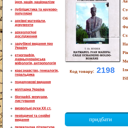
Ав
ідея, нація, націоналізм
публіцистика та науково-
Ст
популярні
Об
архівні матеріали,
документи
Фо
археологічні
Ст
дослідження
зарубіжні видання про
На
Україну
Рі
етнографія,
давньоукраїнська
Мо
міфологія, антропологія
2198
Іл
краєзнавство, генеалогія,
Код товару:
геральдика
IS
подарункові видання
мілітарна Україна
біографії, мемуари,
листування
визвольні рухи XX ст.
періодичні та серійні
придбати
видання
перекладна література