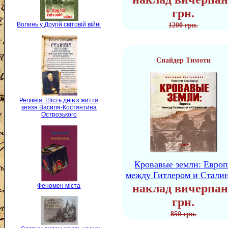
грн.
Волинь у Другій світовій війні
1200 грн.
Снайдер Тимоти
Реліквія. Шість днів з життя
князя Василя-Костянтина
Острозького
Кровавые земли: Европ
между Гитлером и Стали
наклад вичерпан
Феномен міста
грн.
850 грн.