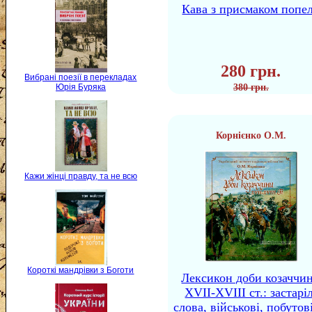
Кава з присмаком попе
280 грн.
Вибрані поезії в перекладах
Юрія Буряка
380 грн.
Корнієнко О.М.
Кажи жінці правду, та не всю
Короткі мандрівки з Боготи
Лексикон доби козаччи
XVII-XVIII ст.: застаріл
слова, військові, побутов