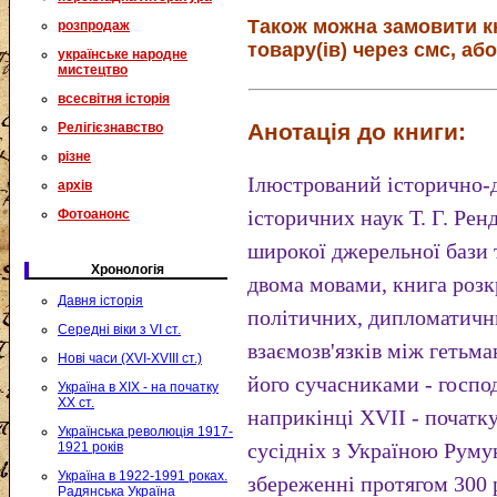
Також можна замовити к
розпродаж
товару(ів) через смс, або
українське народне
мистецтво
всесвітня історія
Анотація до книги:
Релігієзнавство
різне
Ілюстрований історично-
архів
історичних наук Т. Г. Ре
Фотоанонс
широкої джерельної бази 
Хронологія
двома мовами, книга розк
Давня історія
політичних, дипломатичн
Середні віки з VI ст.
взаємозв'язків між гетьм
Нові часи (XVI-XVIII ст.)
його сучасниками - госпо
Україна в XIX - на початку
XX ст.
наприкінці XVII - початку
Українська революція 1917-
сусідніх з Україною Руму
1921 років
Україна в 1922-1991 роках.
збереженні протягом 300 
Радянська Україна