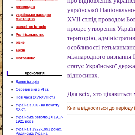
про відновлення українс
розпродаж
української Національно
українське народне
XVII ст.під проводом Б
мистецтво
всесвітня історія
процес утворення Українс
Релігієзнавство
територію, адміністратив
різне
особливості гетьманманс
архів
міжнародного визнання 
Фотоанонс
статус Української держ
Хронологія
відносинах.
Давня історія
Середні віки з VI ст.
Для всіх, хто цікавиться
Нові часи (XVI-XVIII ст.)
Україна в XIX - на початку
Книга відноситься до періоду і
XX ст.
Українська революція 1917-
1921 років
Україна в 1922-1991 роках.
Радянська Україна