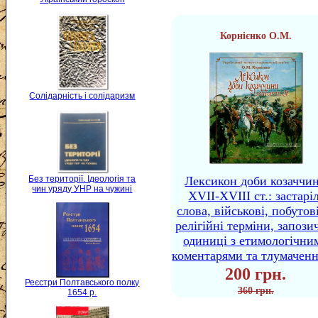
Корнієнко О.М.
Солідарність і солідаризм
Без території. Ідеологія та
Лексикон доби козаччи
чин уряду УНР на чужині
XVII-XVIII ст.: застаріл
слова, військові, побутов
релігійні терміни, запози
одиниці з етимологічни
коментарями та тлумачен
200 грн.
Реєстри Полтавського полку
360 грн.
1654 р.