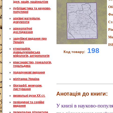
ідея, нація, націоналізм
Об
публіцистика та науково-
популярні
Фо
архівні матеріали,
документи
Ст
археологічні
Рі
дослідження
Мо
зарубіжні видання про
Україну
IS
198
етнографія,
Код товару:
давньоукраїнська
міфологія, антропологія
краєзнавство, генеалогія,
геральдика
подарункові видання
мілітарна Україна
біографії, мемуари,
листування
Анотація до книги:
визвольні рухи XX ст.
періодичні та серійні
У книзі в науково-попул
видання
перекладна література