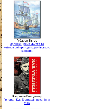
Губарев Віктор
Френсіс Дрейк. Життя та
неймовірні пригоди королівського
корсара
В'ятрович Володимир
Генерал Кук. Біографія покоління
УПА