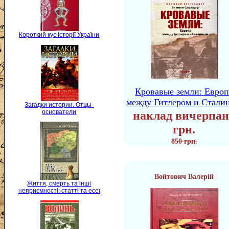
Короткий кус історії України
Кровавые земли: Европ
между Гитлером и Стали
Загадки истории. Отцы-
основатели
наклад вичерпан
грн.
850 грн.
Войтович Валерій
Життя, смерть та інші
неприємності: статті та есеї