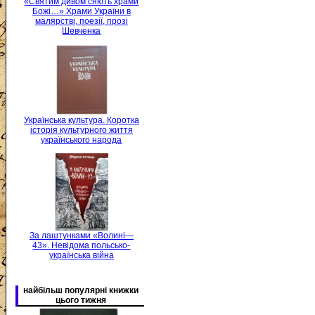
«Святим дивом сяють храми
Божі…» Храми України в
малярстві, поезії, прозі
Шевченка
Українська культура. Коротка
історія культурного життя
українського народа
За лаштунками «Волині—
43». Невідома польсько-
українська війна
найбільш популярні книжки
цього тижня