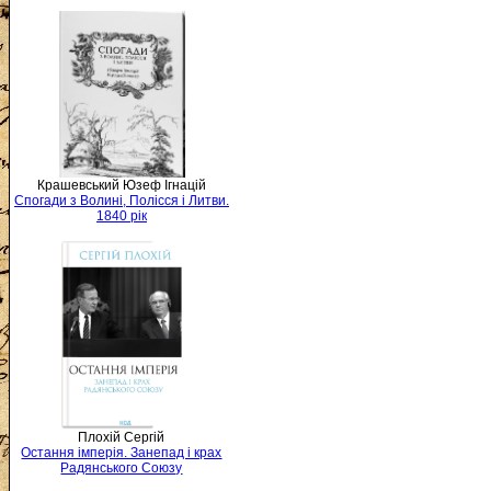
Крашевський Юзеф Ігнацій
Спогади з Волині, Полісся і Литви.
1840 рік
Плохій Сергій
Остання імперія. Занепад і крах
Радянського Союзу