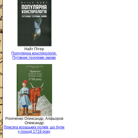
Найт Пітер
Популярна конспірологія.
Путівник теоріями змови
Різніченко Олександр, Алфьоров
Олександр
Присяга козацьких полків, що були
у поході 1718 року