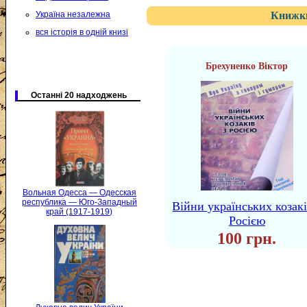
Україна незалежна
Книжки
вся історія в одній книзі
Брехуненко Віктор
Останні 20 надходжень
Вольная Одесса — Одесская
республика — Юго-Западный
Війни українських козакі
край (1917-1919)
Росією
100 грн.