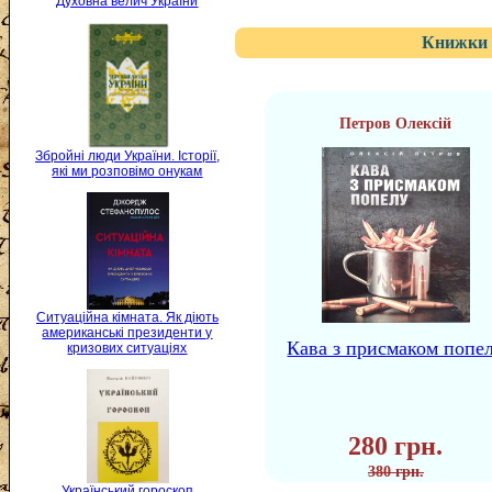
Духовна велич України
Книжки 
Петров Олексій
Збройні люди України. Історії,
які ми розповімо онукам
Ситуаційна кімната. Як діють
американські президенти у
Кава з присмаком попе
кризових ситуаціях
280 грн.
380 грн.
Український гороскоп