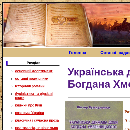
Головна
Останні надх
Розділи
Українська
основний асортимент
останні примірники
Богдана Хм
історичні романи
букіністика та рідкісні
книги
книжки про Київ
Ро
козацька Україна
класична і сучасна проза
Ав
політологія, національна
Ст