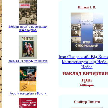
Шпака І. В.
Вибрані поезії в перекладах
Юрія Буряка
Ігор Сікорський. Від Києв
Кажи жінці правду, та не всю
Коннектикута, від Неба 
Небес
наклад вичерпан
грн.
1200 грн.
Короткі мандрівки з Боготи
Снайдер Тимоти