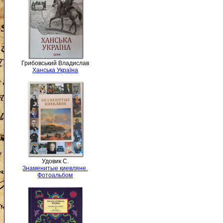
Грибовський Владислав
Ханська Україна
Удовик С.
Знаменитые киевляне.
Фотоальбом