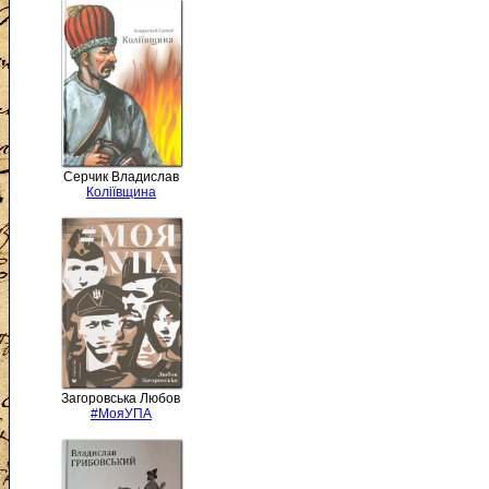
Серчик Владислав
Коліївщина
Загоровська Любов
#МояУПА