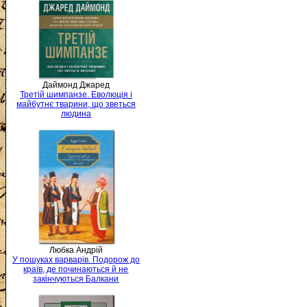
Даймонд Джаред
Третій шимпанзе. Еволюція і
майбутнє тварини, що зветься
людина
Любка Андрій
У пошуках варварів. Подорож до
країв, де починаються й не
закінчуються Балкани