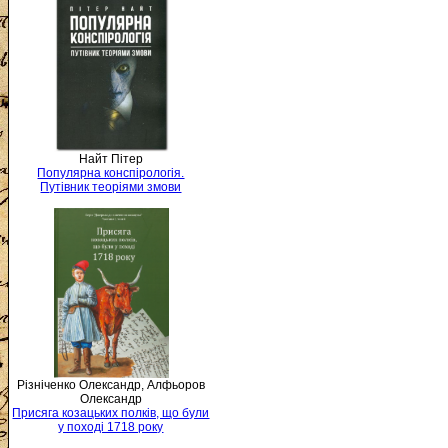
Найт Пітер
Популярна конспірологія.
Путівник теоріями змови
Різніченко Олександр, Алфьоров
Олександр
Присяга козацьких полків, що були
у поході 1718 року