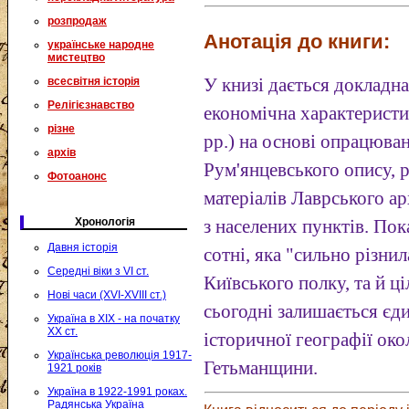
розпродаж
Анотація до книги:
українське народне
мистецтво
всесвітня історія
У книзі дається докладна
Релігієзнавство
економічна характеристи
різне
pp.) на основі опрацюва
архів
Рум'янцевського опису, р
Фотоанонс
матеріалів Лаврського а
Хронологія
з населених пунктів. Пок
Давня історія
сотні, яка "сильно різни
Середні віки з VI ст.
Київського полку, та й ц
Нові часи (XVI-XVIII ст.)
сьогодні залишається є
Україна в XIX - на початку
XX ст.
історичної географії ок
Українська революція 1917-
Гетьманщини.
1921 років
Україна в 1922-1991 роках.
Радянська Україна