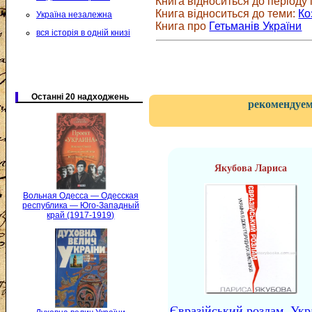
Книга відноситься до періоду і
Книга відноситься до теми:
Ко
Україна незалежна
Книга про
Гетьманів України
вся історія в одній книзі
Останні 20 надходжень
рекомендуем
Якубова Лариса
Вольная Одесса — Одесская
республика — Юго-Западный
край (1917-1919)
Євразійський розлам. Укр