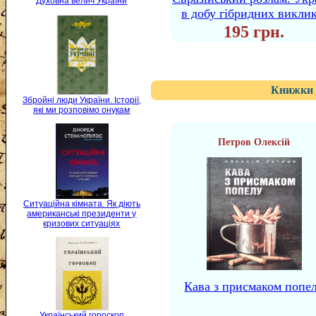
Духовна велич України
в добу гібридних виклик
195 грн.
Книжки 
Збройні люди України. Історії,
які ми розповімо онукам
Петров Олексій
Ситуаційна кімната. Як діють
американські президенти у
кризових ситуаціях
Кава з присмаком попе
Український гороскоп