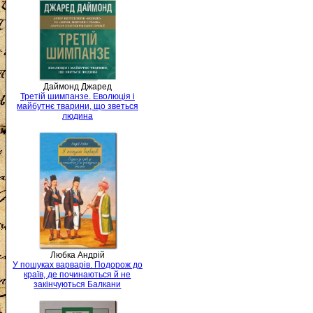
Даймонд Джаред
Третій шимпанзе. Еволюція і
майбутнє тварини, що зветься
людина
Любка Андрій
У пошуках варварів. Подорож до
країв, де починаються й не
закінчуються Балкани