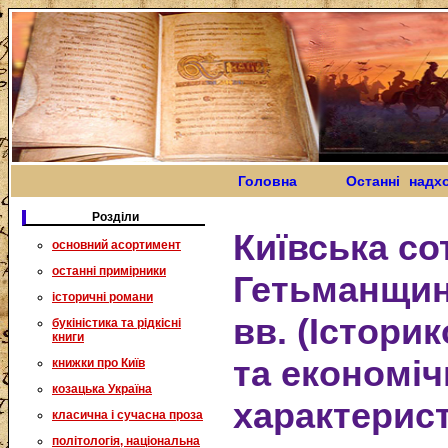
Головна
Останні надх
Розділи
Київська со
основний асортимент
останні примірники
Гетьманщині
історичні романи
вв. (Істори
букіністика та рідкісні
книги
та економіч
книжки про Київ
козацька Україна
характерист
класична і сучасна проза
політологія, національна