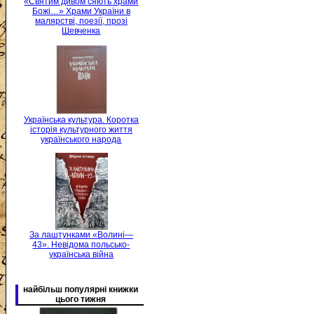
«Святим дивом сяють храми
Божі…» Храми України в
малярстві, поезії, прозі
Шевченка
Українська культура. Коротка
історія культурного життя
українського народа
За лаштунками «Волині—
43». Невідома польсько-
українська війна
найбільш популярні книжки
цього тижня