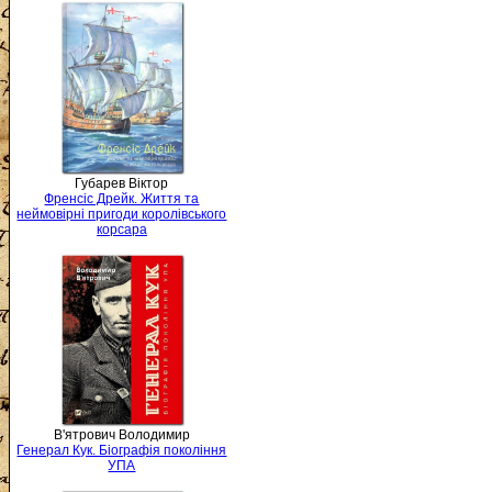
Губарев Віктор
Френсіс Дрейк. Життя та
неймовірні пригоди королівського
корсара
В'ятрович Володимир
Генерал Кук. Біографія покоління
УПА