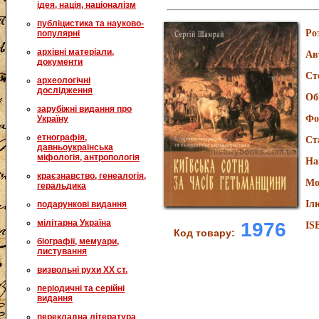
ідея, нація, націоналізм
публіцистика та науково-
Ро
популярні
архівні матеріали,
Ав
документи
Ст
археологічні
дослідження
Об
зарубіжні видання про
Фо
Україну
етнографія,
Ст
давньоукраїнська
міфологія, антропологія
На
краєзнавство, генеалогія,
Мо
геральдика
Іл
подарункові видання
мілітарна Україна
1976
IS
Код товару:
біографії, мемуари,
листування
визвольні рухи XX ст.
періодичні та серійні
видання
перекладна література