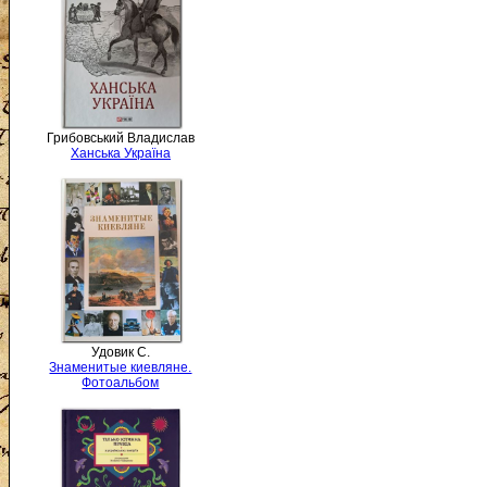
Грибовський Владислав
Ханська Україна
Удовик С.
Знаменитые киевляне.
Фотоальбом