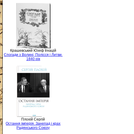
Крашевський Юзеф Ігнацій
Спогади з Волині, Полісся і Литви.
1840 рік
Плохій Сергій
Остання імперія. Занепад і крах
Радянського Союзу