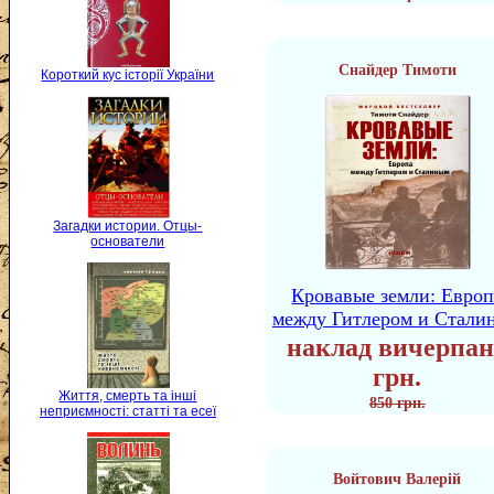
Снайдер Тимоти
Короткий кус історії України
Загадки истории. Отцы-
основатели
Кровавые земли: Европ
между Гитлером и Стали
наклад вичерпан
грн.
Життя, смерть та інші
850 грн.
неприємності: статті та есеї
Войтович Валерій