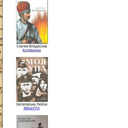
Серчик Владислав
Коліївщина
Загоровська Любов
#МояУПА