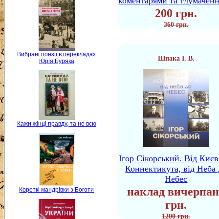
коментарями та тлумачен
200 грн.
360 грн.
Вибрані поезії в перекладах
Шпака І. В.
Юрія Буряка
Кажи жінці правду, та не всю
Ігор Сікорський. Від Києв
Коннектикута, від Неба 
Небес
наклад вичерпан
Короткі мандрівки з Боготи
грн.
1200 грн.