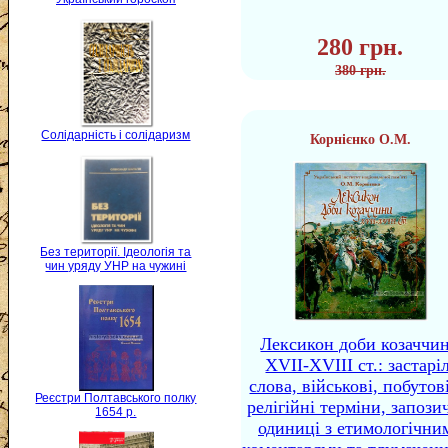
280 грн.
380 грн.
Солідарність і солідаризм
Корнієнко О.М.
Без території. Ідеологія та
чин уряду УНР на чужині
Лексикон доби козаччи
XVII-XVIII ст.: застаріл
слова, військові, побутов
Реєстри Полтавського полку
релігійні терміни, запози
1654 р.
одиниці з етимологічни