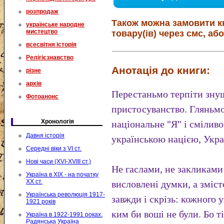
розпродаж
Також можна замовити к
українське народне
мистецтво
товару(ів) через смс, або
всесвітня історія
Релігієзнавство
Анотація до книги:
різне
архів
Перестаньмо терпіти зн
Фотоанонс
пристосуванство. Гляньмо 
Хронологія
національне "Я" і смілив
Давня історія
українською нацією, Укр
Середні віки з VI ст.
Нові часи (XVI-XVIII ст.)
Не гаслами, не закликами
Україна в XIX - на початку
XX ст.
висловлені думки, а зміст
Українська революція 1917-
завжди і скрізь: кожного у
1921 років
ким би воші не були. Бо т
Україна в 1922-1991 роках.
Радянська Україна