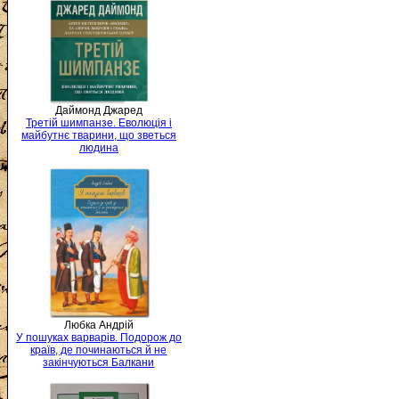
Даймонд Джаред
Третій шимпанзе. Еволюція і
майбутнє тварини, що зветься
людина
Любка Андрій
У пошуках варварів. Подорож до
країв, де починаються й не
закінчуються Балкани