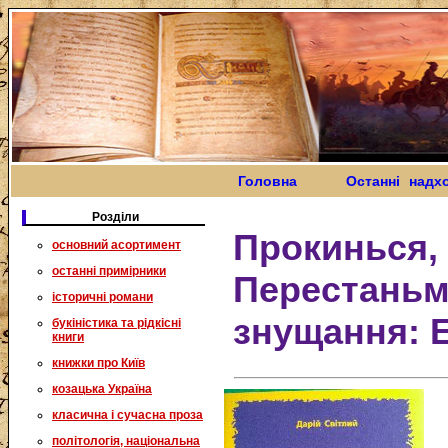
Головна
Останні надх
Розділи
Прокинься, 
основний асортимент
останні примірники
Перестаньм
історичні романи
знущання: 
букіністика та рідкісні
книги
книжки про Київ
козацька Україна
класична і сучасна проза
політологія, національна