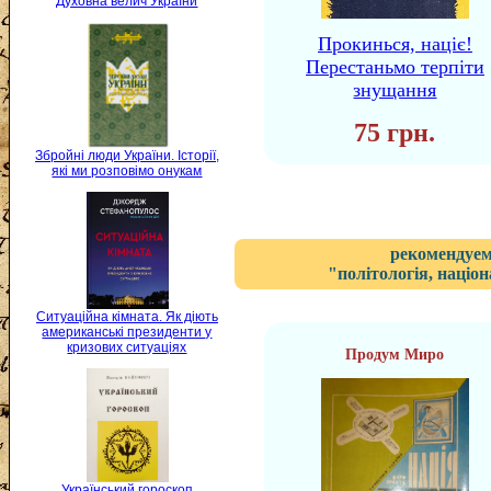
Духовна велич України
Прокинься, націє!
Перестаньмо терпіти
знущання
75 грн.
Збройні люди України. Історії,
які ми розповімо онукам
рекомендуем
"політологія, націон
Ситуаційна кімната. Як діють
американські президенти у
кризових ситуаціях
Продум Миро
Український гороскоп