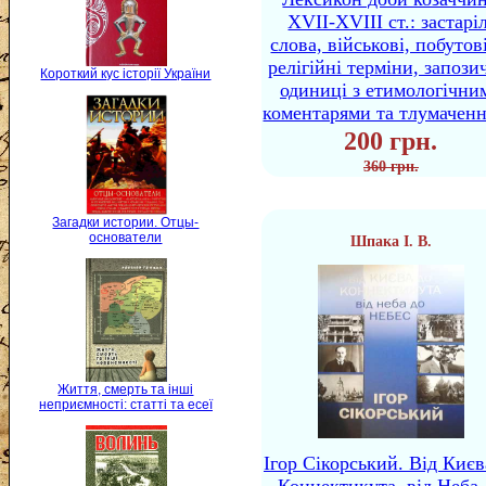
XVII-XVIII ст.: застаріл
слова, військові, побутов
релігійні терміни, запози
Короткий кус історії України
одиниці з етимологічни
коментарями та тлумачен
200 грн.
360 грн.
Загадки истории. Отцы-
основатели
Шпака І. В.
Життя, смерть та інші
неприємності: статті та есеї
Ігор Сікорський. Від Києв