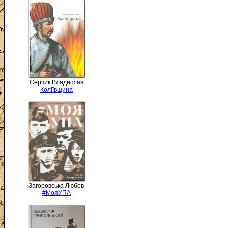
Серчик Владислав
Коліївщина
Загоровська Любов
#МояУПА