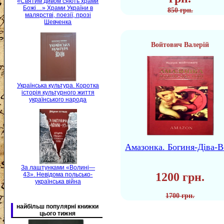
«Святим дивом сяють храми
Божі…» Храми України в
850 грн.
малярстві, поезії, прозі
Шевченка
Войтович Валерій
Українська культура. Коротка
історія культурного життя
українського народа
Амазонка. Богиня-Діва-В
За лаштунками «Волині—
1200 грн.
43». Невідома польсько-
українська війна
1700 грн.
найбільш популярні книжки
цього тижня