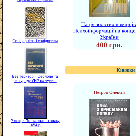
Нація золотих комірців
Психоінформаційна конце
України
Солідарність і солідаризм
400 грн.
Книжки 
Без території. Ідеологія та
чин уряду УНР на чужині
Петров Олексій
Реєстри Полтавського полку
1654 р.