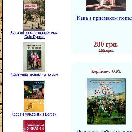
Кава з присмаком попе
Вибрані поезії в перекладах
Юрія Буряка
280 грн.
380 грн.
Корнієнко О.М.
Кажи жінці правду, та не всю
Короткі мандрівки з Боготи
Лексикон доби козаччи