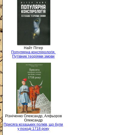
Найт Пітер
Популярна конспірологія.
Путівник теоріями змови
Різніченко Олександр, Алфьоров
Олександр
Присяга козацьких полків, що були
у поході 1718 року