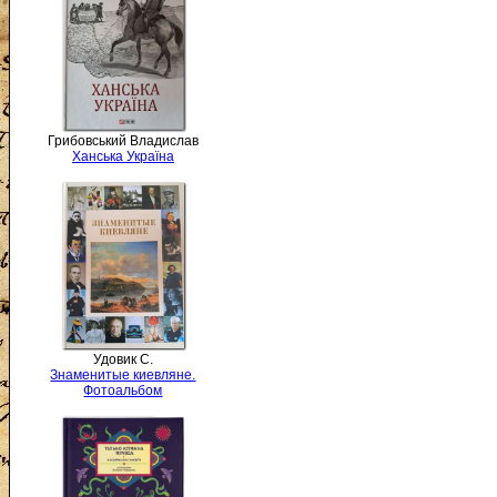
Грибовський Владислав
Ханська Україна
Удовик С.
Знаменитые киевляне.
Фотоальбом