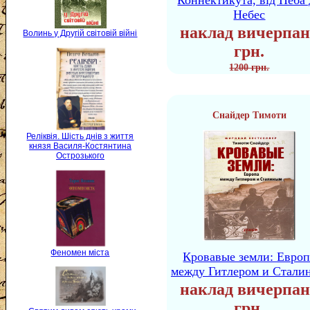
Коннектикута, від Неба 
Небес
наклад вичерпан
Волинь у Другій світовій війні
грн.
1200 грн.
Снайдер Тимоти
Реліквія. Шість днів з життя
князя Василя-Костянтина
Острозького
Феномен міста
Кровавые земли: Европ
между Гитлером и Стали
наклад вичерпан
грн.