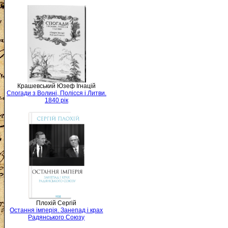
Крашевський Юзеф Ігнацій
Спогади з Волині, Полісся і Литви.
1840 рік
Плохій Сергій
Остання імперія. Занепад і крах
Радянського Союзу