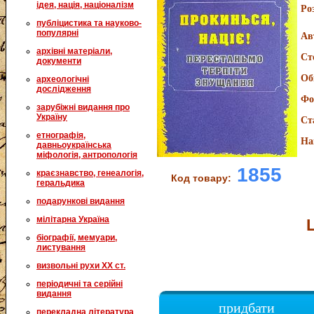
ідея, нація, націоналізм
Ро
публіцистика та науково-
популярні
Ав
архівні матеріали,
Ст
документи
Об
археологічні
дослідження
Фо
зарубіжні видання про
Україну
Ст
етнографія,
На
давньоукраїнська
міфологія, антропологія
1855
краєзнавство, генеалогія,
Код товару:
геральдика
подарункові видання
мілітарна Україна
біографії, мемуари,
листування
визвольні рухи XX ст.
періодичні та серійні
видання
придбати
перекладна література