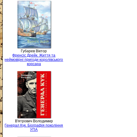
Губарев Віктор
Френсіс Дрейк. Життя та
неймовірні пригоди королівського
корсара
В'ятрович Володимир
Генерал Кук. Біографія покоління
УПА