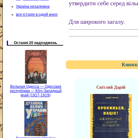
утвердити себе серед віль
Україна незалежна
вся історія в одній книзі
Для широкого загалу.
Останні 20 надходжень
Книжки
Вольная Одесса — Одесская
Світлий Дарій
республика — Юго-Западный
край (1917-1919)