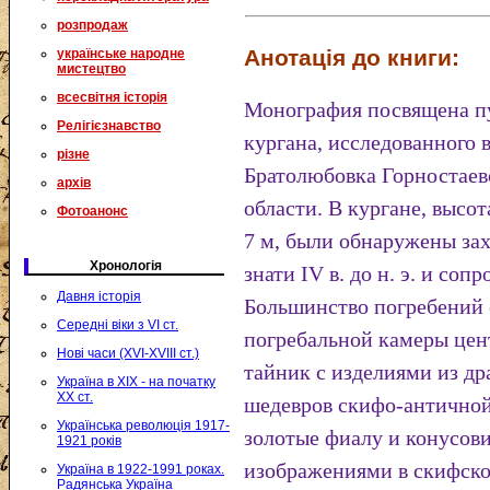
розпродаж
Анотація до книги:
українське народне
мистецтво
всесвітня історія
Монография посвящена п
Релігієзнавство
кургана, исследованного в
різне
Братолюбовка Горностаев
архів
области. В кургане, высот
Фотоанонс
7 м, были обнаружены за
Хронологія
знати IV в. до н. э. и со
Давня історія
Большинство погребений 
Середні віки з VI ст.
погребальной камеры цен
Нові часи (XVI-XVIII ст.)
тайник с изделиями из др
Україна в XIX - на початку
XX ст.
шедевров скифо-античной
Українська революція 1917-
золотые фиалу и конусов
1921 років
изображениями в скифско
Україна в 1922-1991 роках.
Радянська Україна