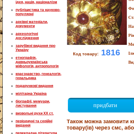
ідея, нація, націоналізм
Фо
публіцистика та науково-
популярні
Ст
архівні матеріали,
документи
На
археологічні
Рі
дослідження
Мо
зарубіжні видання про
Україну
1816
Іл
Код товару:
етнографія,
давньоукраїнська
Ви
міфологія, антропологія
краєзнавство, генеалогія,
геральдика
подарункові видання
мілітарна Україна
біографії, мемуари,
придбати
листування
визвольні рухи XX ст.
Також можна замовити к
періодичні та серійні
видання
товару(ів) через смс, або
перекладна література