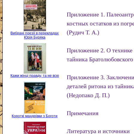
Приложение 1. Палеоантр
костных остатков из погр
(Рудич Т. А.)
Вибрані поезії в перекладах
Юрія Буряка
Приложение 2. О технике 
тайника Братолюбовского 
Кажи жінці правду, та не всю
Приложение 3. Заключени
деталей ритона из тайник
(Недопако Д. П.)
Примечания
Короткі мандрівки з Боготи
Литература и источники