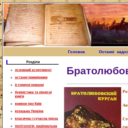
Головна
Останні надх
Розділи
Братолюбов
основний асортимент
останні примірники
історичні романи
Ро
букіністика та рідкісні
книги
книжки про Київ
Ав
козацька Україна
класична і сучасна проза
Ст
політологія, національна
Об