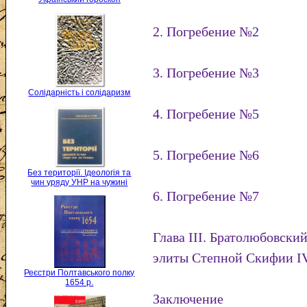
2. Погребение №2
3. Погребение №3
Солідарність і солідаризм
4. Погребение №5
5. Погребение №6
Без території. Ідеологія та
чин уряду УНР на чужині
6. Погребение №7
Глава III. Братолюбовски
элиты Степной Скифии IV 
Реєстри Полтавського полку
1654 р.
Заключение