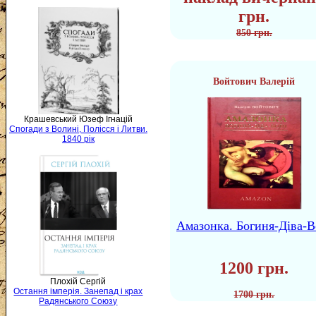
грн.
850 грн.
Войтович Валерій
Крашевський Юзеф Ігнацій
Спогади з Волині, Полісся і Литви.
1840 рік
Амазонка. Богиня-Діва-В
1200 грн.
Плохій Сергій
Остання імперія. Занепад і крах
1700 грн.
Радянського Союзу