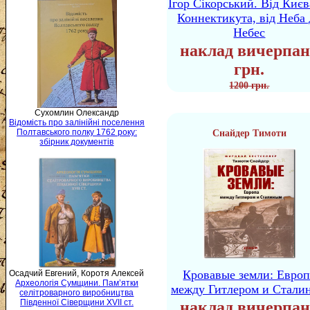
Ігор Сікорський. Від Києв
Коннектикута, від Неба 
Небес
наклад вичерпан
грн.
1200 грн.
Сухомлин Олександр
Відомість про залінійні поселення
Полтавського полку 1762 року:
Снайдер Тимоти
збірник документів
Кровавые земли: Европ
Осадчий Евгений, Коротя Алексей
Археологія Сумщини. Пам’ятки
между Гитлером и Стали
селітроварного виробництва
Південної Сіверщини XVII ст.
наклад вичерпан