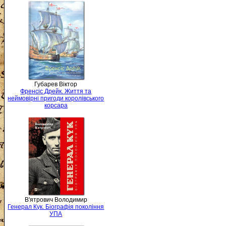
Губарев Віктор
Френсіс Дрейк. Життя та
неймовірні пригоди королівського
корсара
В'ятрович Володимир
Генерал Кук. Біографія покоління
УПА