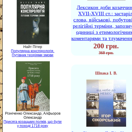
Лексикон доби козаччи
XVII-XVIII ст.: застаріл
слова, військові, побутов
релігійні терміни, запози
одиниці з етимологічни
коментарями та тлумачен
200 грн.
Найт Пітер
Популярна конспірологія.
360 грн.
Путівник теоріями змови
Шпака І. В.
Різніченко Олександр, Алфьоров
Олександр
Присяга козацьких полків, що були
у поході 1718 року