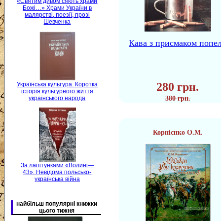
«Святим дивом сяють храми
Божі…» Храми України в
малярстві, поезії, прозі
Шевченка
Кава з присмаком попе
280 грн.
Українська культура. Коротка
історія культурного життя
українського народа
380 грн.
Корнієнко О.М.
За лаштунками «Волині—
43». Невідома польсько-
українська війна
найбільш популярні книжки
цього тижня