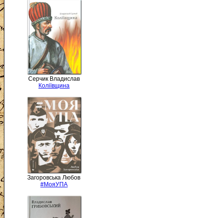
Серчик Владислав
Коліївщина
Загоровська Любов
#МояУПА