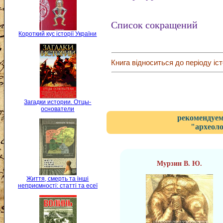
Список сокращений
Короткий кус історії України
Книга відноситься до періоду іст
Загадки истории. Отцы-
основатели
рекомендуем
"археоло
Мурзин В. Ю.
Життя, смерть та інші
неприємності: статті та есеї