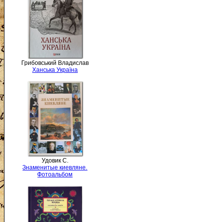
Грибовський Владислав
Ханська Україна
Удовик С.
Знаменитые киевляне.
Фотоальбом