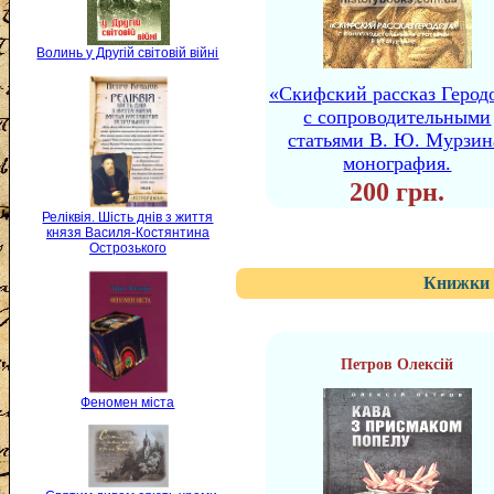
Волинь у Другій світовій війні
«Скифский рассказ Герод
с сопроводительными
статьями В. Ю. Мурзин
монография.
200 грн.
Реліквія. Шість днів з життя
князя Василя-Костянтина
Острозького
Книжки 
Петров Олексій
Феномен міста