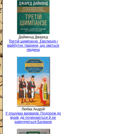
Даймонд Джаред
Третій шимпанзе. Еволюція і
майбутнє тварини, що зветься
людина
Любка Андрій
У пошуках варварів. Подорож до
країв, де починаються й не
закінчуються Балкани