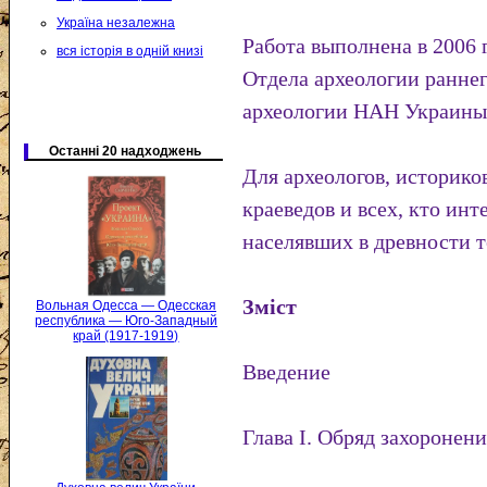
Україна незалежна
Работа выполнена в 2006 
вся історія в одній книзі
Отдела археологии раннег
археологии НАН Украины
Останні 20 надходжень
Для археологов, историко
краеведов и всех, кто ин
населявших в древности 
Зміст
Вольная Одесса — Одесская
республика — Юго-Западный
край (1917-1919)
Введение
Глава I. Обряд захоронен