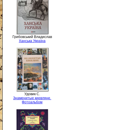
Грибовський Владислав
Ханська Україна
Удовик С.
Знаменитые киевляне.
Фотоальбом