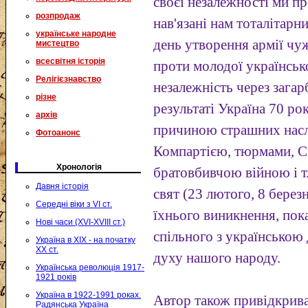
своєї незалежності ми п
розпродаж
нав'язані нам тоталітар
українське народне
день утворення армії чу
мистецтво
всесвітня історія
проти молодої українськ
Релігієзнавство
незалежність через загар
різне
результаті Україна 70 ро
архів
причиною страшних насл
Фотоанонс
Компартією, тюрмами, С
Хронологія
братовбивчою війною і т.
Давня історія
свят (23 лютого, 8 берез
Середні віки з VI ст.
їхнього виникнення, пок
Нові часи (XVI-XVIII ст.)
спільного з українською
Україна в XIX - на початку
XX ст.
духу нашого народу.
Українська революція 1917-
1921 років
Україна в 1922-1991 роках.
Автор також привідкрива
Радянська Україна