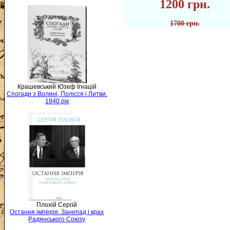
1200 грн.
1700 грн.
Крашевський Юзеф Ігнацій
Спогади з Волині, Полісся і Литви.
1840 рік
Плохій Сергій
Остання імперія. Занепад і крах
Радянського Союзу