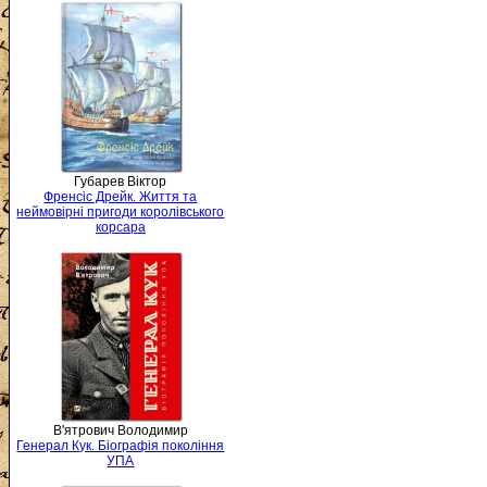
Губарев Віктор
Френсіс Дрейк. Життя та
неймовірні пригоди королівського
корсара
В'ятрович Володимир
Генерал Кук. Біографія покоління
УПА