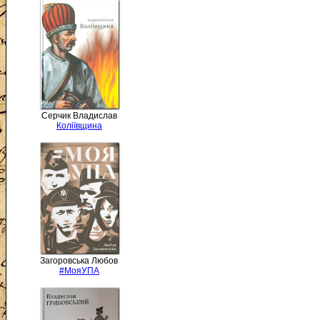
Серчик Владислав
Коліївщина
Загоровська Любов
#МояУПА