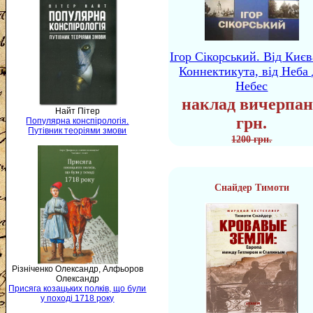
Ігор Сікорський. Від Києв
Коннектикута, від Неба 
Небес
наклад вичерпан
Найт Пітер
грн.
Популярна конспірологія.
Путівник теоріями змови
1200 грн.
Снайдер Тимоти
Різніченко Олександр, Алфьоров
Олександр
Присяга козацьких полків, що були
у поході 1718 року