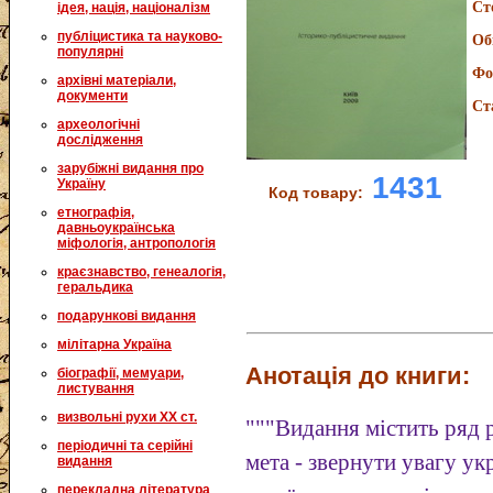
Ст
ідея, нація, націоналізм
публіцистика та науково-
Об
популярні
Фо
архівні матеріали,
документи
Ст
археологічні
дослідження
зарубіжні видання про
1431
Україну
Код товару:
етнографія,
давньоукраїнська
міфологія, антропологія
краєзнавство, генеалогія,
геральдика
подарункові видання
мілітарна Україна
Анотація до книги:
біографії, мемуари,
листування
визвольні рухи XX ст.
"""Видання містить ряд р
періодичні та серійні
мета - звернути увагу ук
видання
перекладна література