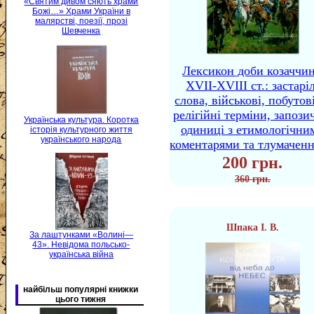
«Святим дивом сяють храми
Божі…» Храми України в
малярстві, поезії, прозі
Шевченка
Лексикон доби козаччи
XVII-XVIII ст.: застаріл
слова, військові, побутов
релігійні терміни, запози
Українська культура. Коротка
одиниці з етимологічни
історія культурного життя
українського народа
коментарями та тлумачен
200 грн.
360 грн.
Шпака І. В.
За лаштунками «Волині—
43». Невідома польсько-
українська війна
найбільш популярні книжки
цього тижня