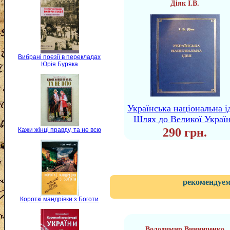
Діяк І.В.
Вибрані поезії в перекладах
Юрія Буряка
Українська національна і
Шлях до Великої Украї
290 грн.
Кажи жінці правду, та не всю
рекомендуем
Короткі мандрівки з Боготи
Володимир Винниченко