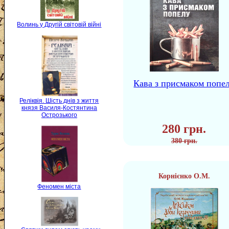
Волинь у Другій світовій війні
Кава з присмаком попе
Реліквія. Шість днів з життя
князя Василя-Костянтина
Острозького
280 грн.
380 грн.
Корнієнко О.М.
Феномен міста