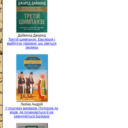
Даймонд Джаред
Третій шимпанзе. Еволюція і
майбутнє тварини, що зветься
людина
Любка Андрій
У пошуках варварів. Подорож до
країв, де починаються й не
закінчуються Балкани