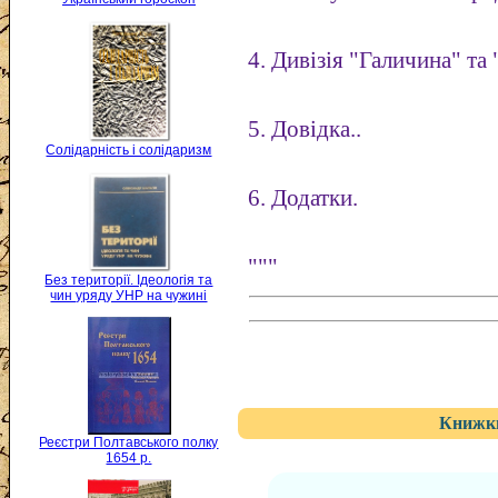
4. Дивізія "Галичина" та
5. Довідка..
Солідарність і солідаризм
6. Додатки.
"""
Без території. Ідеологія та
чин уряду УНР на чужині
Книжки
Реєстри Полтавського полку
1654 р.