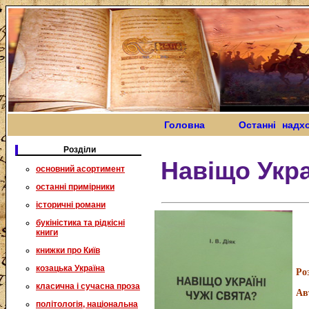
Головна
Останні надх
Розділи
Навіщо Укра
основний асортимент
останні примірники
історичні романи
букіністика та рідкісні
книги
книжки про Київ
козацька Україна
Ро
класична і сучасна проза
Ав
політологія, національна