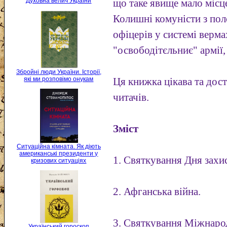
Духовна велич України
що таке явище мало місце
Колишні комуністи з пол
офіцерів у системі верма
"освободітєльниє" армії,
Збройні люди України. Історії,
які ми розповімо онукам
Ця книжка цікава та дос
читачів.
Зміст
Ситуаційна кімната. Як діють
американські президенти у
1. Святкування Дня захи
кризових ситуаціях
2. Афганська війна.
3. Святкування Міжнаро
Український гороскоп