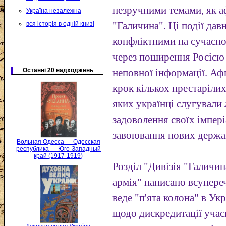
незручними темами, як аф
Україна незалежна
вся історія в одній книзі
"Галичина". Ці події дав
конфліктними на сучасн
через поширення Росією
Останні 20 надходжень
неповної інформації. Аф
крок кількох престарілих
яких українці слугували
задоволення своїх імпер
завоювання нових держав
Вольная Одесса — Одесская
республика — Юго-Западный
край (1917-1919)
Розділ "Дивізія "Галичин
армія" написано всупереч
веде "п'ята колона" в Ук
щодо дискредитації учасн