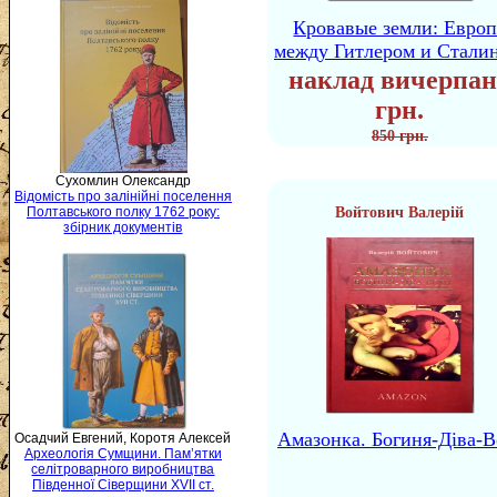
Кровавые земли: Европ
между Гитлером и Стали
наклад вичерпан
грн.
850 грн.
Сухомлин Олександр
Відомість про залінійні поселення
Войтович Валерій
Полтавського полку 1762 року:
збірник документів
Амазонка. Богиня-Діва-В
Осадчий Евгений, Коротя Алексей
Археологія Сумщини. Пам’ятки
селітроварного виробництва
Південної Сіверщини XVII ст.