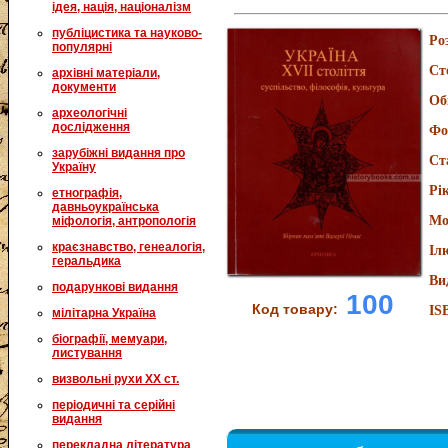
ідея, нація, націоналізм
публіцистика та науково-
Ро
популярні
Ст
архівні матеріали,
документи
Об
археологічні
дослідження
Фо
зарубіжні видання про
Ст
Україну
Рі
етнографія,
давньоукраїнська
Мо
міфологія, антропологія
краєзнавство, генеалогія,
Іл
геральдика
Ви
подарункові видання
100
Код товару:
IS
мілітарна Україна
біографії, мемуари,
листування
визвольні рухи XX ст.
періодичні та серійні
видання
перекладна література