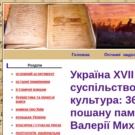
Головна
Останні надх
Розділи
Україна XVII
основний асортимент
останні примірники
суспільство
історичні романи
культура: 36
букіністика та рідкісні
книги
пошану пам
книжки про Київ
козацька Україна
Валерії Мих
класична і сучасна проза
політологія, національна