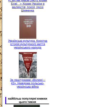
«Святим дивом сяють храми
Божі…» Храми України в
малярстві, поезії, прозі
Шевченка
Українська культура. Коротка
історія культурного життя
українського народа
За лаштунками «Волині—
43». Невідома польсько-
українська війна
найбільш популярні книжки
цього тижня