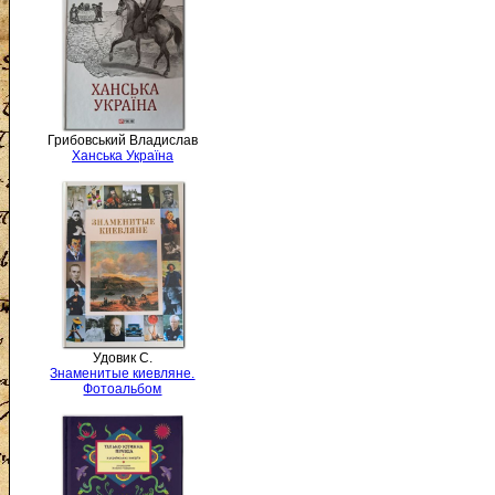
Грибовський Владислав
Ханська Україна
Удовик С.
Знаменитые киевляне.
Фотоальбом