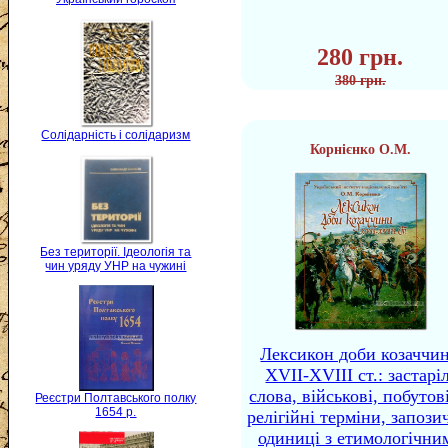
280 грн.
380 грн.
Солідарність і солідаризм
Корнієнко О.М.
Без території. Ідеологія та
чин уряду УНР на чужині
Лексикон доби козаччи
XVII-XVIII ст.: застаріл
слова, військові, побутов
Реєстри Полтавського полку
1654 р.
релігійні терміни, запози
одиниці з етимологічни