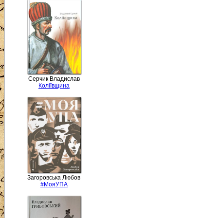
Серчик Владислав
Коліївщина
Загоровська Любов
#МояУПА