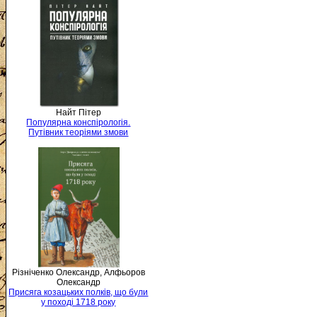
Найт Пітер
Популярна конспірологія.
Путівник теоріями змови
Різніченко Олександр, Алфьоров
Олександр
Присяга козацьких полків, що були
у поході 1718 року