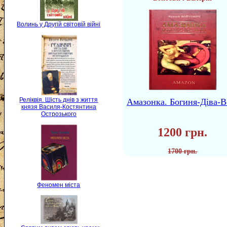
Волинь у Другій світовій війні
Реліквія. Шість днів з життя
Амазонка. Богиня-Діва-В
князя Василя-Костянтина
Острозького
1200 грн.
1700 грн.
Феномен міста