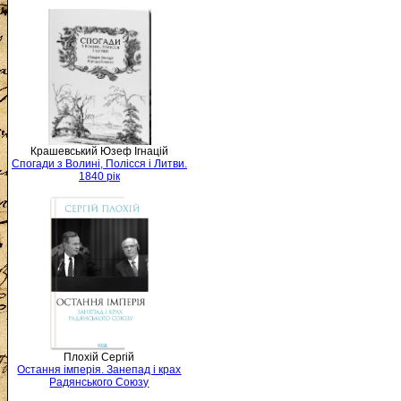
Крашевський Юзеф Ігнацій
Спогади з Волині, Полісся і Литви.
1840 рік
Плохій Сергій
Остання імперія. Занепад і крах
Радянського Союзу