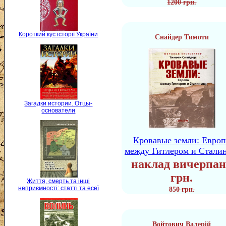
1200 грн.
Короткий кус історії України
Снайдер Тимоти
Загадки истории. Отцы-
основатели
Кровавые земли: Европ
между Гитлером и Стали
наклад вичерпан
грн.
Життя, смерть та інші
неприємності: статті та есеї
850 грн.
Войтович Валерій