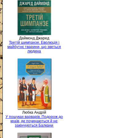
Даймонд Джаред
Третій шимпанзе. Еволюція і
майбутнє тварини, що зветься
людина
Любка Андрій
У пошуках варварів. Подорож до
країв, де починаються й не
закінчуються Балкани