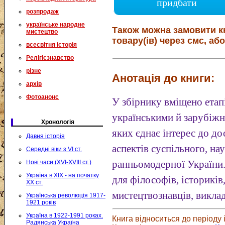
придбати
розпродаж
українське народне
Також можна замовити к
мистецтво
товару(ів) через смс, або
всесвітня історія
Релігієзнавство
різне
Анотація до книги:
архів
Фотоанонс
У збірнику вміщено етап
українськими й зарубіжн
Хронологія
яких єднає інтерес до д
Давня історія
аспектів суспільного, на
Середні віки з VI ст.
Нові часи (XVI-XVIII ст.)
ранньомодерної України.
Україна в XIX - на початку
для філософів, істориків
XX ст.
мистецтвознавців, виклад
Українська революція 1917-
1921 років
Україна в 1922-1991 роках.
Книга відноситься до періоду і
Радянська Україна