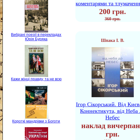
коментарями та тлумачен
200 грн.
360 грн.
Вибрані поезії в перекладах
Юрія Буряка
Шпака І. В.
Кажи жінці правду, та не всю
Ігор Сікорський. Від Києв
Коннектикута, від Неба 
Небес
Короткі мандрівки з Боготи
наклад вичерпан
грн.