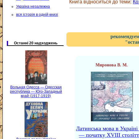
Книга відноситься до теми:
Ко
Україна незалежна
вся історія в одній книзі
рекомендуем
"оста
Останні 20 надходжень
Миронова В. М.
Вольная Одесса — Одесская
республика — Юго-Западный
край (1917-1919)
Латинська мова в Україн
— початку XVIII столітт