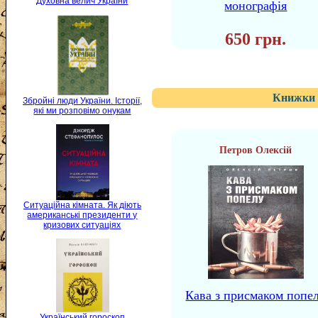
Духовна велич України
монографія
650 грн.
Книжки 
Збройні люди України. Історії,
які ми розповімо онукам
Петров Олексій
Ситуаційна кімната. Як діють
американські президенти у
кризових ситуаціях
Кава з присмаком попе
Український гороскоп