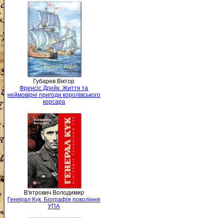
Губарев Віктор
Френсіс Дрейк. Життя та
неймовірні пригоди королівського
корсара
В'ятрович Володимир
Генерал Кук. Біографія покоління
УПА