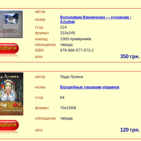
автор
Володимир Винниченко — художник :
назва
Альбом
стор.
224
формат
310х245
наклад
1000 примірників
обкладинка
тверда
ISBN
978-966-577-073-2
350 грн.
ціна
автор
Лада Лузина
назва
Волшебные традиции украинок
стор.
64
формат
70х100/8
обкладинка
тверда
120 грн.
ціна