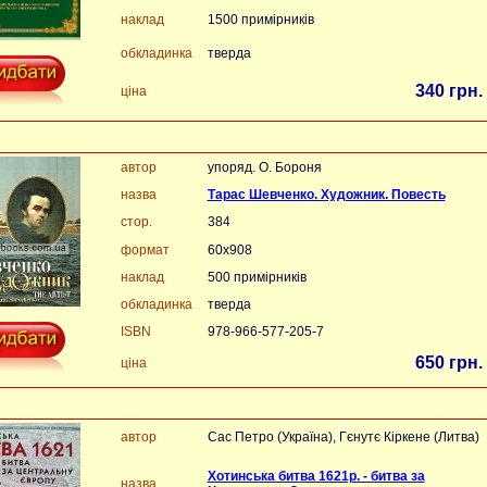
наклад
1500 примірників
обкладинка
тверда
340 грн.
ціна
автор
упоряд. О. Бороня
назва
Тарас Шевченко. Художник. Повесть
стор.
384
формат
60х908
наклад
500 примірників
обкладинка
тверда
ISBN
978-966-577-205-7
650 грн.
ціна
автор
Сас Петро (Україна), Гєнутє Кіркене (Литва)
Хотинська битва 1621р. - битва за
назва