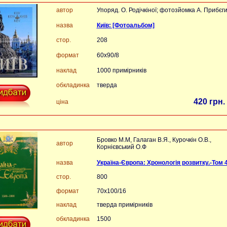
автор
Упоряд. О. Родічкіної; фотозйомка А. Прибєг
назва
Київ: [Фотоальбом]
стор.
208
формат
60х90/8
наклад
1000 примірників
обкладинка
тверда
420 грн.
ціна
Бровко М.М, Галаган В.Я., Курочкін О.В.,
автор
Корнієвський О.Ф
назва
Україна-Європа: Хронологія розвитку.-Том 
стор.
800
формат
70x100/16
наклад
тверда примірників
обкладинка
1500