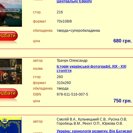
Центральну Європу
стор.
216
формат
70х108/8
обкладинка
тверда+суперобкладинка
680 грн.
ціна
автор
Трачун Олександр
Історія української фотографії. XIX - XXI
назва
століття
стор.
260
формат
310х260
обкладинка
тверда
ISBN
978-611-516-007-5
750 грн.
ціна
Смолій В.А., Кульчицький С.В., Русіна О.В,
автор
Горобець В.М., Реєнт О.П., Юркова О.В.
Україна: хронологія розвитку. Від Батиєвої