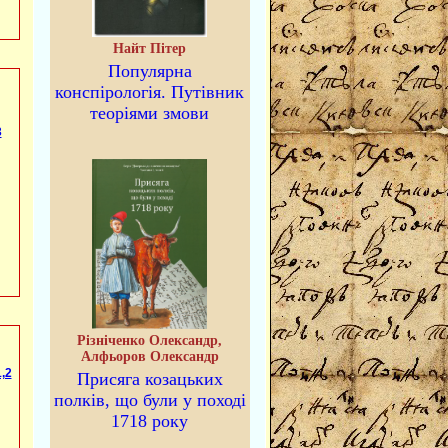
Найт Пітер
Популярна
конспірологія. Путівник
теоріями змови
3
Різніченко Олександр,
Алфьоров Олександр
,2
Присяга козацьких
полків, що були у поході
1718 року