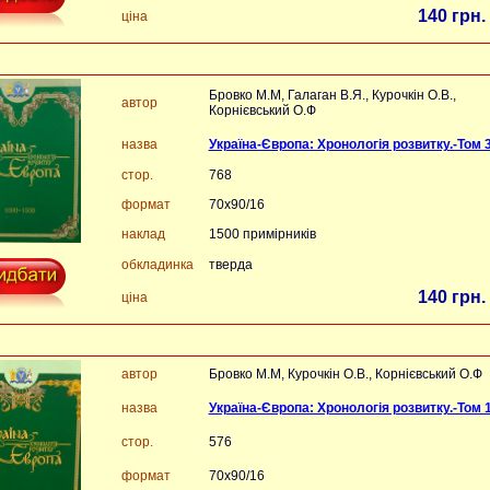
140 грн.
ціна
Бровко М.М, Галаган В.Я., Курочкін О.В.,
автор
Корнієвський О.Ф
назва
Україна-Європа: Хронологія розвитку.-Том 
стор.
768
формат
70х90/16
наклад
1500 примірників
обкладинка
тверда
140 грн.
ціна
автор
Бровко М.М, Курочкін О.В., Корнієвський О.Ф
назва
Україна-Європа: Хронологія розвитку.-Том 1
стор.
576
формат
70х90/16