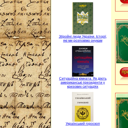
Збройні люди України. Історії,
які ми розповімо онукам
Ситуаційна кімната. Як діють
американські президенти у
кризових ситуаціях
Український гороскоп