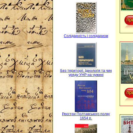
Солідарність і солідаризм
Без території. Ідеологія та чин
уряду УНР на чужині
Реєстри Полтавського полку
1654 р.