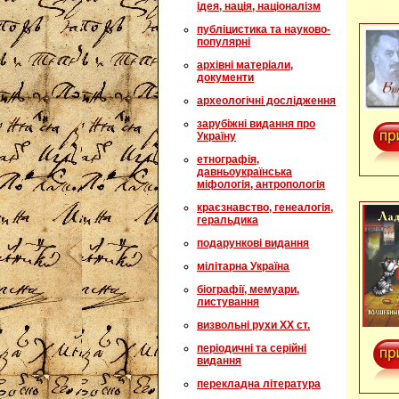
ідея, нація, націоналізм
публіцистика та науково-
популярні
архівні матеріали,
документи
археологічні дослідження
зарубіжні видання про
Україну
етнографія,
давньоукраїнська
міфологія, антропологія
краєзнавство, генеалогія,
геральдика
подарункові видання
мілітарна Україна
біографії, мемуари,
листування
визвольні рухи XX ст.
періодичні та серійні
видання
перекладна література