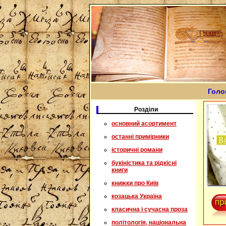
Голо
Розділи
основний асортимент
останні примірники
історичні романи
букіністика та рідкісні
книги
книжки про Київ
козацька Україна
класична і сучасна проза
політологія, національна