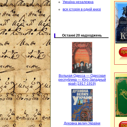
Україна незалежна
вся історія в одній книзі
Останні 20 надходжень
Вольная Одесса — Одесская
республика — Юго-Западный
край (1917-1919)
Духовна велич України