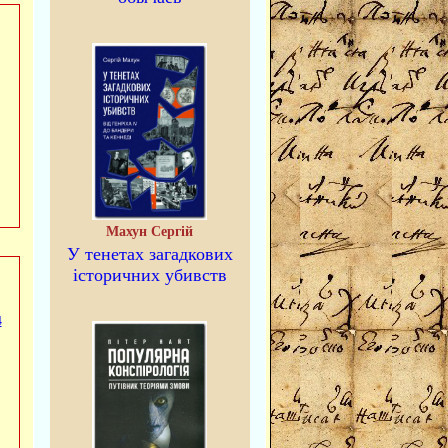
и
Махун Сергій
У тенетах загадкових
історичних убивств
4