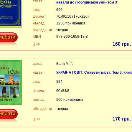
назва
навали до Люблинської унії.- том 3
стор.
696
формат
70x90/16 (170х220)
наклад
1250 примірників
обкладинка
тверда
ISBN
978-966-1658-18-8
160 грн.
ціна
автор
Бєлік М. Г.
назва
УКРАЇНА І СВІТ: Славетні міста. Том 5. Книг
стор.
224
формат
60х84/8
наклад
500 примірників
обкладинка
тверда
170 грн.
ціна