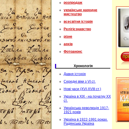
розпродаж
українське народне
мистецтво
всесвітня історія
Релігієзнавство
різне
архів
Фотоанонс
Хронологія
Давня історія
Середні віки з VI ст.
Нові часи (XVI-XVIII ст.)
Україна в XIX - на початку XX
ст.
Українська революція 1917-
1921 років
Україна в 1922-1991 роках.
Радянська Україна