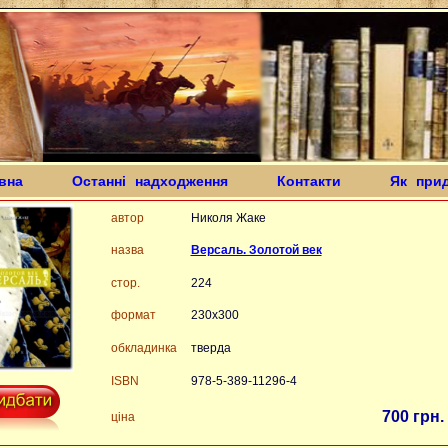
вна
Останні надходження
Контакти
Як при
автор
Николя Жаке
назва
Версаль. Золотой век
стор.
224
формат
230х300
обкладинка
тверда
ISBN
978-5-389-11296-4
700 грн.
ціна