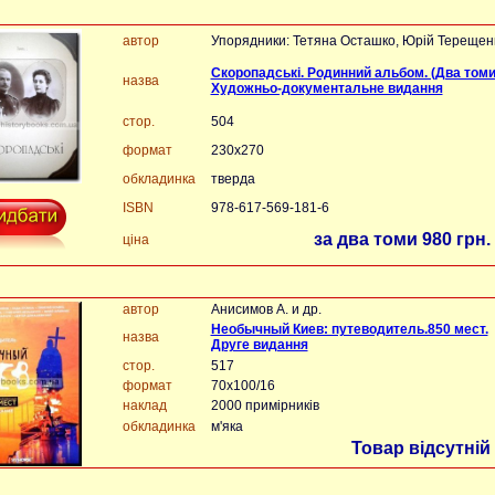
автор
Упорядники: Тетяна Осташко, Юрій Терещен
Скоропадські. Родинний альбом. (Два томи
назва
Художньо-документальне видання
стор.
504
формат
230х270
обкладинка
тверда
ISBN
978-617-569-181-6
за два томи 980 грн.
ціна
автор
Анисимов А. и др.
Необычный Киев: путеводитель.850 мест.
назва
Друге видання
стор.
517
формат
70x100/16
наклад
2000 примірників
обкладинка
м'яка
Товар відсутній