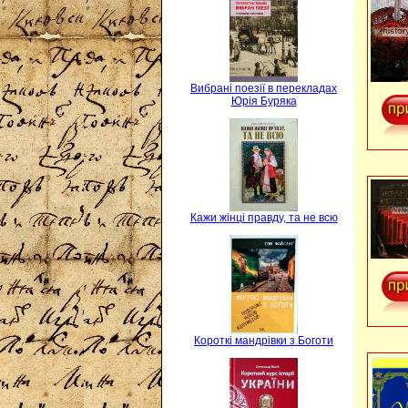
Вибрані поезії в перекладах
Юрія Буряка
Кажи жінці правду, та не всю
Короткі мандрівки з Боготи