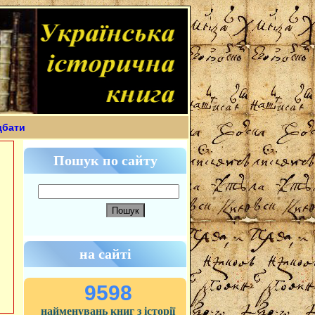
дбати
Пошук по сайту
на сайті
9598
найменувань книг з історії