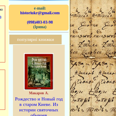
e-mail:
ко
historiukr@gmail.com
)
(098)403-03-98
(Ірина)
популярні книжки
Макаров А.
Рождество и Новый год
в старом Киеве. Из
истории святочных
обычаев