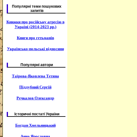
Популярні теми пошукових
запитів
Книжки про російську агресію в
Україні (2014-2023 рр.)
Книги про гетьманів
Українсько-польські відносини
Популярні автори
Таїрова-Яковлева Тетяна
Піддубний Сергій
Речкалов Олександр
Історичні постаті України
Богдан Хмельницький
Анна Ярославна