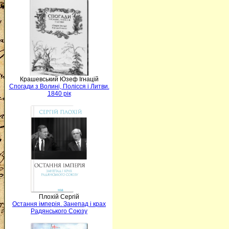
Крашевський Юзеф Ігнацій
Спогади з Волині, Полісся і Литви.
1840 рік
Плохій Сергій
Остання імперія. Занепад і крах
Радянського Союзу