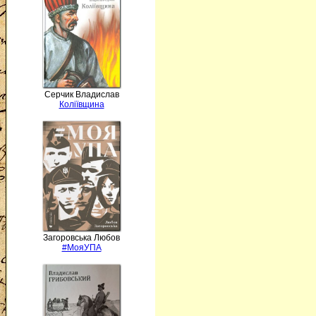
Серчик Владислав
Коліївщина
Загоровська Любов
#МояУПА