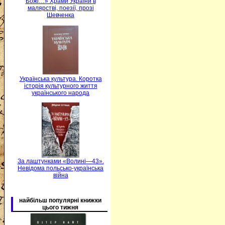
Божі…» Храми України в
малярстві, поезії, прозі
Шевченка
Українська культура. Коротка
історія культурного життя
українського народа
За лаштунками «Волині—43».
Невідома польсько-українська
війна
найбільш популярні книжки
цього тижня