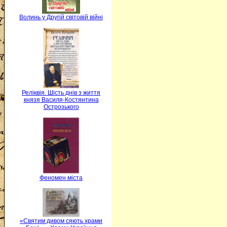
Волинь у Другій світовій війні
Реліквія. Шість днів з життя
князя Василя-Костянтина
Острозького
Феномен міста
«Святим дивом сяють храми