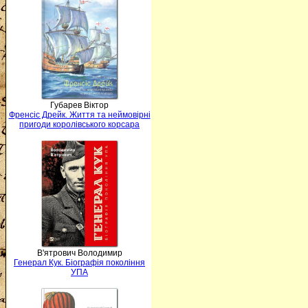
Губарев Віктор
Френсіс Дрейк. Життя та неймовірні
пригоди королівського корсара
В'ятрович Володимир
Генерал Кук. Біографія покоління
УПА