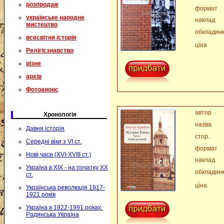
розпродаж
формат
українське народне
наклад
мистецтво
обкладин
всесвітня історія
ціна
Релігієзнавство
різне
архів
Фотоанонс
автор
Хронологія
назва
Давня історія
стор.
Середні віки з VI ст.
формат
Нові часи (XVI-XVIII ст.)
наклад
Україна в XIX - на початку XX
обкладин
ст.
ціна
Українська революція 1917-
1921 років
Україна в 1922-1991 роках.
Радянська Україна