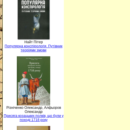
Найт Пітер
Популярна конспірологія. Путівник
теоріями змови
Різніченко Олександр, Алфьоров
Олександр
Присяга козацьких полків, що були у
поході 1718 року