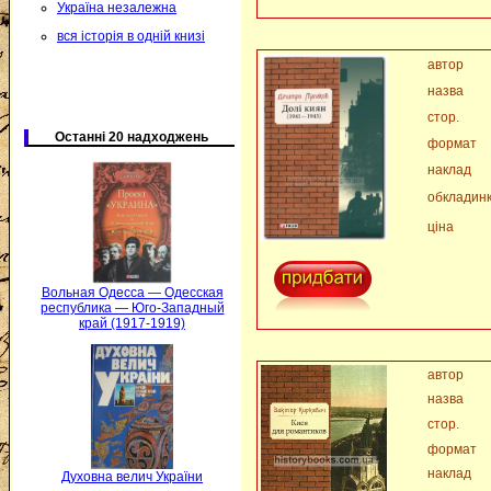
Україна незалежна
вся історія в одній книзі
автор
назва
стор.
Останні 20 надходжень
формат
наклад
обкладин
ціна
Вольная Одесса — Одесская
республика — Юго-Западный
край (1917-1919)
автор
назва
стор.
формат
наклад
Духовна велич України