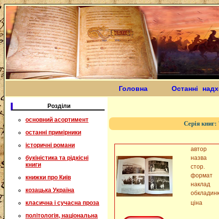
Головна
Останні над
Розділи
основний асортимент
Серія книг:
останні примірники
історичні романи
автор
букіністика та рідкісні
назва
книги
стор.
формат
книжки про Київ
наклад
козацька Україна
обкладин
класична і сучасна проза
ціна
політологія, національна