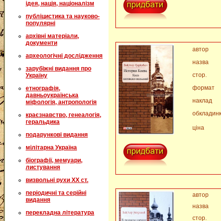
ідея, нація, націоналізм
публіцистика та науково-
популярні
архівні матеріали,
документи
автор
археологічні дослідження
назва
зарубіжні видання про
стор.
Україну
формат
етнографія,
давньоукраїнська
наклад
міфологія, антропологія
обкладин
краєзнавство, генеалогія,
геральдика
ціна
подарункові видання
мілітарна Україна
біографії, мемуари,
листування
визвольні рухи XX ст.
періодичні та серійні
автор
видання
назва
перекладна література
стор.