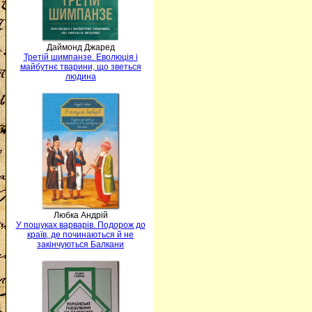
Даймонд Джаред
Третій шимпанзе. Еволюція і
майбутнє тварини, що зветься
людина
Любка Андрій
У пошуках варварів. Подорож до
країв, де починаються й не
закінчуються Балкани