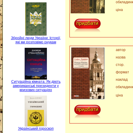
обкладин
ціна
Збройні люди України. Історії,
які ми розповімо онукам
автор
назва
стор.
формат
наклад
Ситуаційна кімната. Як діють
американські президенти у
обкладин
кризових ситуаціях
ціна
Український гороскоп