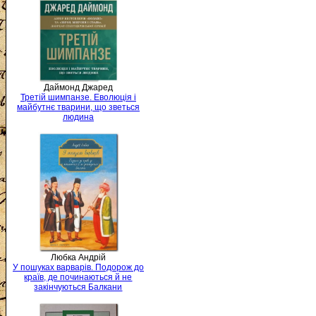
Даймонд Джаред
Третій шимпанзе. Еволюція і
майбутнє тварини, що зветься
людина
Любка Андрій
У пошуках варварів. Подорож до
країв, де починаються й не
закінчуються Балкани