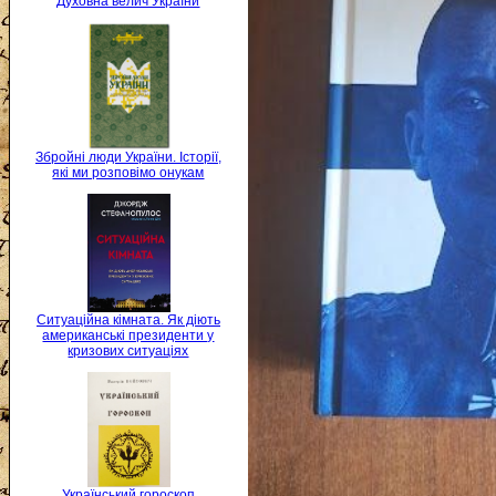
Духовна велич України
Збройні люди України. Історії,
які ми розповімо онукам
Ситуаційна кімната. Як діють
американські президенти у
кризових ситуаціях
Український гороскоп