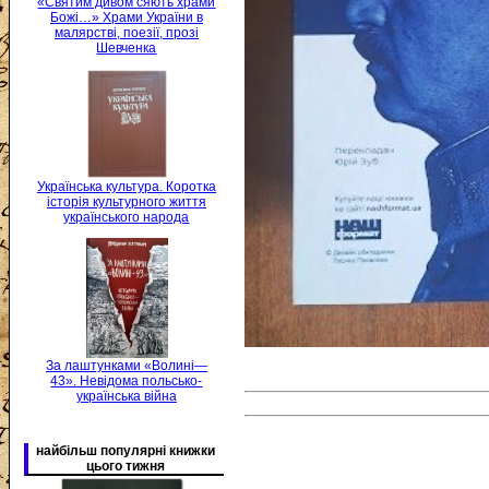
«Святим дивом сяють храми
Божі…» Храми України в
малярстві, поезії, прозі
Шевченка
Українська культура. Коротка
історія культурного життя
українського народа
За лаштунками «Волині—
43». Невідома польсько-
українська війна
найбільш популярні книжки
цього тижня