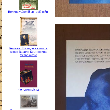
Волинь у Другій світовій війні
Реліквія. Шість днів з життя
князя Василя-Костянтина
Острозького
Феномен міста