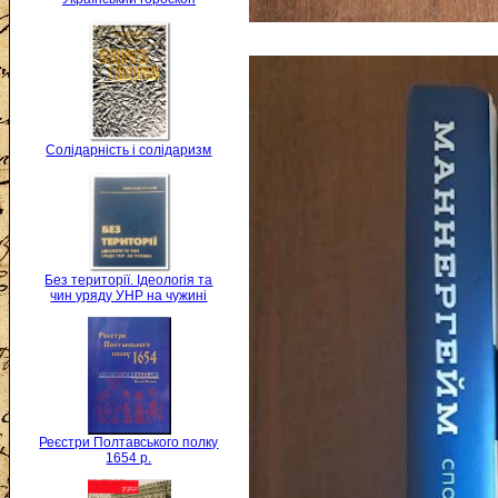
Солідарність і солідаризм
Без території. Ідеологія та
чин уряду УНР на чужині
Реєстри Полтавського полку
1654 р.