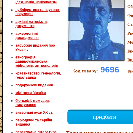
ідея, нація, націоналізм
Об
публіцистика та науково-
популярні
Фо
архівні матеріали,
Ст
документи
Рі
археологічні
дослідження
Мо
зарубіжні видання про
Україну
Іл
етнографія,
Ви
давньоукраїнська
міфологія, антропологія
9696
Код товару:
IS
краєзнавство, генеалогія,
геральдика
подарункові видання
мілітарна Україна
біографії, мемуари,
листування
визвольні рухи XX ст.
придбати
періодичні та серійні
видання
перекладна література