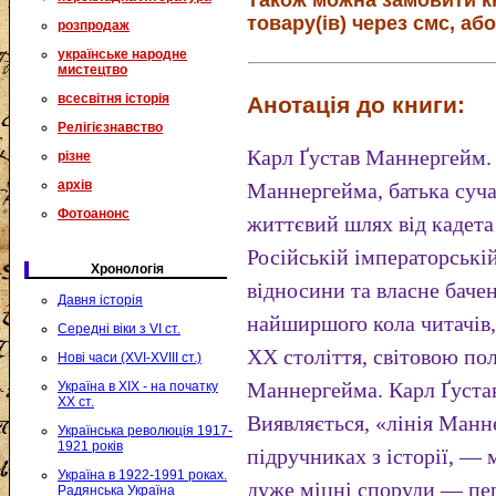
Також можна замовити к
товару(ів) через смс, або
розпродаж
українське народне
мистецтво
всесвітня історія
Анотація до книги:
Релігієзнавство
Карл Ґустав Маннергейм. 
різне
архів
Маннергейма, батька суча
Фотоанонс
життєвий шлях від кадета
Російській імператорські
Хронологія
відносини та власне бачен
Давня історія
найширшого кола читачів, 
Середні віки з VI ст.
ХХ століття, світовою по
Нові часи (XVI-XVIII ст.)
Маннергейма. Карл Ґуста
Україна в XIX - на початку
XX ст.
Виявляється, «лінія Манн
Українська революція 1917-
1921 років
підручниках з історії, — 
Україна в 1922-1991 роках.
дуже міцні споруди — пе
Радянська Україна