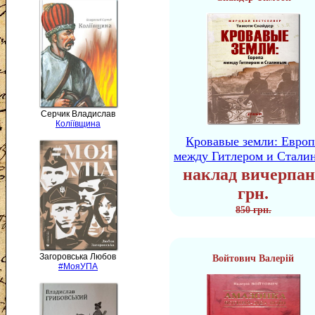
Серчик Владислав
Коліївщина
Кровавые земли: Европ
между Гитлером и Стали
наклад вичерпан
грн.
850 грн.
Загоровська Любов
Войтович Валерій
#МояУПА