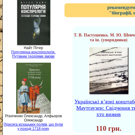
рекомендуем
"біографії,
Т. В. Пастушенко, М. Ю. Шевч
та ін. (упорядники)
Найт Пітер
Популярна конспірологія.
Путівник теоріями змови
Українські в’язні концта
Маутгаузен: Свідчення т
хто вижив
Різніченко Олександр, Алфьоров
Олександр
Присяга козацьких полків, що були
110 грн.
у поході 1718 року