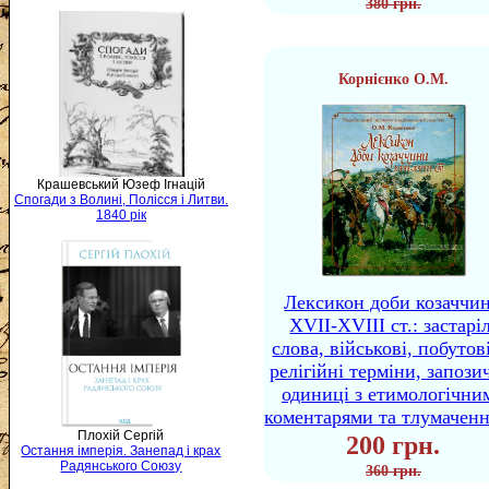
380 грн.
Корнієнко О.М.
Крашевський Юзеф Ігнацій
Спогади з Волині, Полісся і Литви.
1840 рік
Лексикон доби козаччи
XVII-XVIII ст.: застаріл
слова, військові, побутов
релігійні терміни, запози
одиниці з етимологічни
коментарями та тлумачен
Плохій Сергій
200 грн.
Остання імперія. Занепад і крах
Радянського Союзу
360 грн.