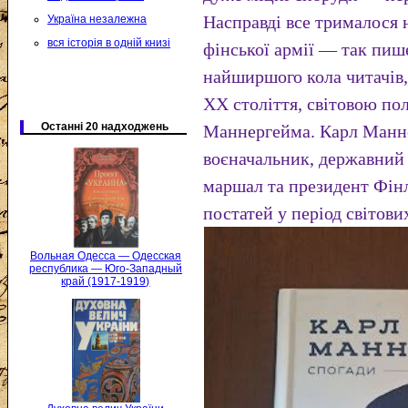
Насправді все трималося н
Україна незалежна
вся історія в одній книзі
фінської армії — так пи
найширшого кола читачів, 
ХХ століття, світовою по
Останні 20 надходжень
Маннергейма. Карл Манн
воєначальник, державний 
маршал та президент Фінл
постатей у період світови
Вольная Одесса — Одесская
республика — Юго-Западный
край (1917-1919)