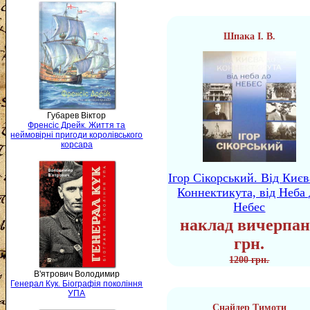
Шпака І. В.
Губарев Віктор
Френсіс Дрейк. Життя та
неймовірні пригоди королівського
корсара
Ігор Сікорський. Від Києв
Коннектикута, від Неба 
Небес
наклад вичерпан
грн.
1200 грн.
В'ятрович Володимир
Генерал Кук. Біографія покоління
УПА
Снайдер Тимоти