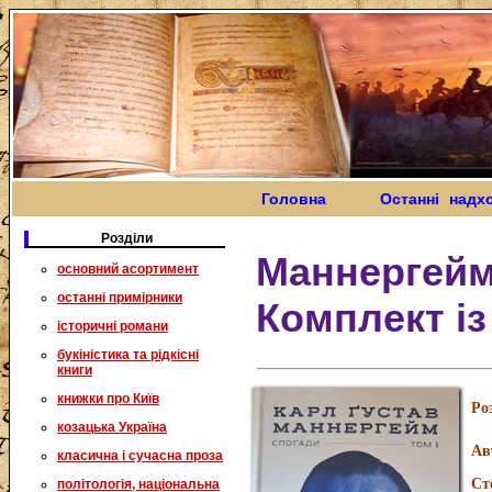
Головна
Останні надх
Розділи
Маннергейм
основний асортимент
останні примірники
Комплект із
історичні романи
букіністика та рідкісні
книги
книжки про Київ
Ро
козацька Україна
Ав
класична і сучасна проза
Ст
політологія, національна