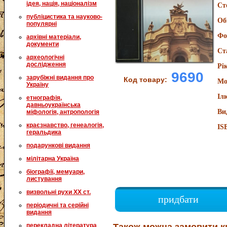
ідея, нація, націоналізм
Ст
публіцистика та науково-
Об
популярні
Фо
архівні матеріали,
документи
Ст
археологічні
дослідження
Рі
9690
зарубіжні видання про
Код товару:
Мо
Україну
Іл
етнографія,
давньоукраїнська
Ви
міфологія, антропологія
краєзнавство, генеалогія,
IS
геральдика
подарункові видання
мілітарна Україна
біографії, мемуари,
листування
визвольні рухи XX ст.
придбати
періодичні та серійні
видання
перекладна література