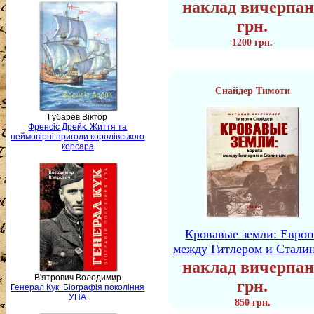
наклад вичерпан
грн.
1200 грн.
Снайдер Тимоти
Губарев Віктор
Френсіс Дрейк. Життя та
неймовірні пригоди королівського
корсара
Кровавые земли: Европ
между Гитлером и Стали
наклад вичерпан
В'ятрович Володимир
грн.
Генерал Кук. Біографія покоління
УПА
850 грн.