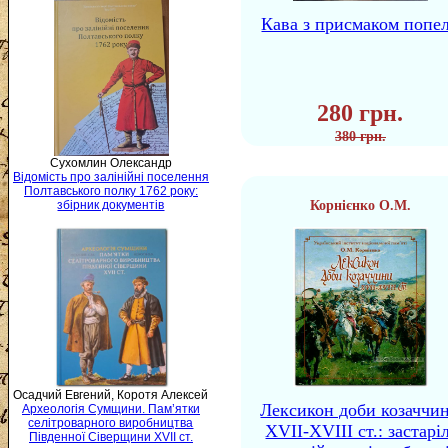
Кава з присмаком попе
280 грн.
380 грн.
Сухомлин Олександр
Відомість про залінійні поселення
Полтавського полку 1762 року:
Корнієнко О.М.
збірник документів
Осадчий Евгений, Коротя Алексей
Лексикон доби козаччи
Археологія Сумщини. Пам’ятки
селітроварного виробництва
XVII-XVIII ст.: застаріл
Південної Сіверщини XVII ст.