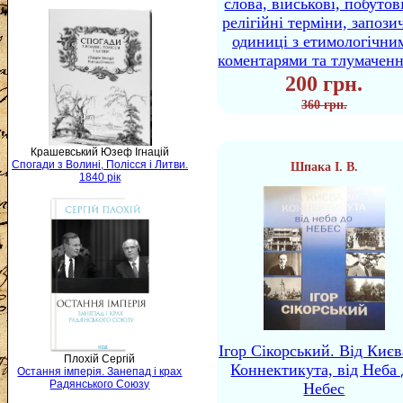
слова, військові, побутов
релігійні терміни, запози
одиниці з етимологічни
коментарями та тлумачен
200 грн.
360 грн.
Крашевський Юзеф Ігнацій
Спогади з Волині, Полісся і Литви.
Шпака І. В.
1840 рік
Ігор Сікорський. Від Києв
Плохій Сергій
Коннектикута, від Неба 
Остання імперія. Занепад і крах
Радянського Союзу
Небес