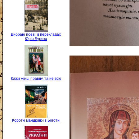
Вибрані поезії в перекладах
Юрія Буряка
Кажи жінці правду, та не всю
Короткі мандрівки з Боготи