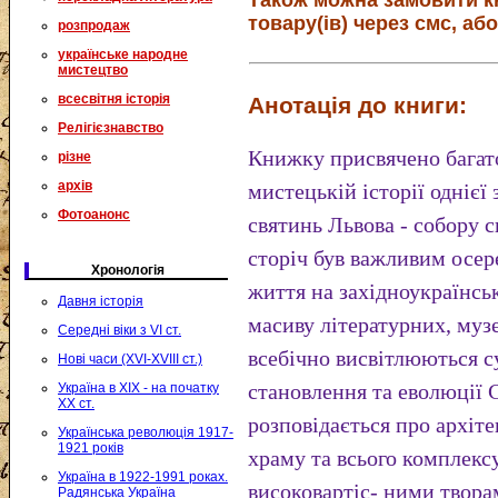
Також можна замовити к
товару(ів) через смс, або
розпродаж
українське народне
мистецтво
всесвітня історія
Анотація до книги:
Релігієзнавство
Книжку присвячено багато
різне
архів
мистецькій історії одніє
Фотоанонс
святинь Львова - собору с
сторіч був важливим осер
Хронологія
життя на західноукраїнськ
Давня історія
масиву літературних, муз
Середні віки з VI ст.
всебічно висвітлюються с
Нові часи (XVI-XVIII ст.)
становлення та еволюції
Україна в XIX - на початку
XX ст.
розповідається про архіт
Українська революція 1917-
1921 років
храму та всього комплексу
Україна в 1922-1991 роках.
високовартіс- ними твора
Радянська Україна