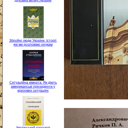
Духовна велич України
Збройні люди України. Історії,
які ми розповімо онукам
Ситуаційна кімната. Як діють
американські президенти у
кризових ситуаціях
Український гороскоп