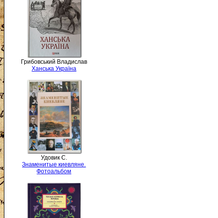
Грибовський Владислав
Ханська Україна
Удовик С.
Знаменитые киевляне.
Фотоальбом