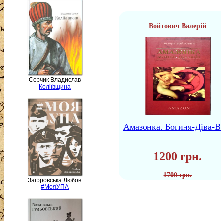
Войтович Валерій
Серчик Владислав
Коліївщина
Амазонка. Богиня-Діва-В
1200 грн.
1700 грн.
Загоровська Любов
#МояУПА