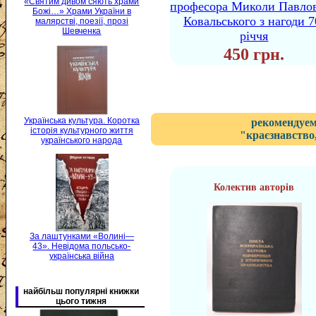
«Святим дивом сяють храми
професора Миколи Павло
Божі…» Храми України в
Ковальського з нагоди 7
малярстві, поезії, прозі
Шевченка
річчя
450 грн.
Українська культура. Коротка
рекомендуем
історія культурного життя
"краєзнавство,
українського народа
Колектив авторів
За лаштунками «Волині—
43». Невідома польсько-
українська війна
найбільш популярні книжки
цього тижня