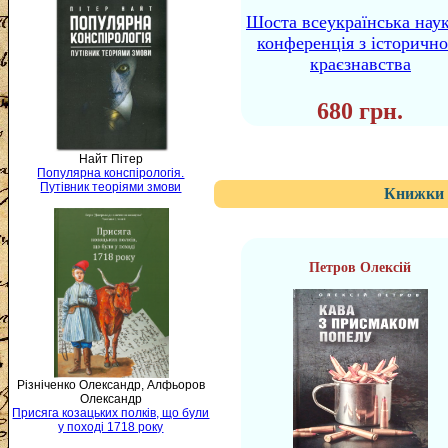
Шоста всеукраїнська нау
конференція з історично
краєзнавства
680 грн.
Найт Пітер
Популярна конспірологія.
Путівник теоріями змови
Книжки 
Петров Олексій
Різніченко Олександр, Алфьоров
Олександр
Присяга козацьких полків, що були
у поході 1718 року