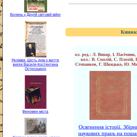
Волинь у Другій світовій війні
Книжки
ол. ред.: Л. Винар, І. Пасічник,
кол.: В. Смолій, С. Плохій, 
Реліквія. Шість днів з життя
Степанков, Г. Швидько, Ю. М
князя Василя-Костянтина
Острозького
Феномен міста
Осягнення історії. Збір
наукових праць на поша