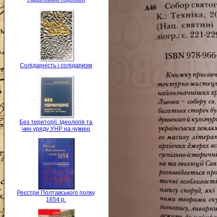
Солідарність і солідаризм
Без території. Ідеологія та
чин уряду УНР на чужині
Реєстри Полтавського полку
1654 р.