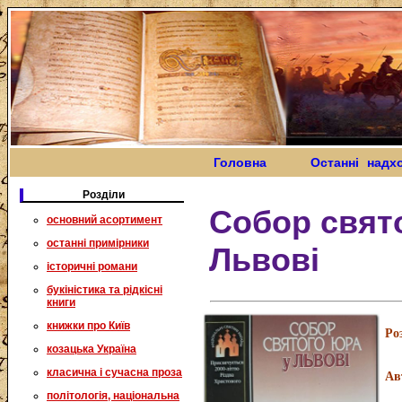
Головна
Останні надх
Розділи
Собор свят
основний асортимент
останні примірники
Львові
історичні романи
букіністика та рідкісні
книги
книжки про Київ
Ро
козацька Україна
класична і сучасна проза
Ав
політологія, національна