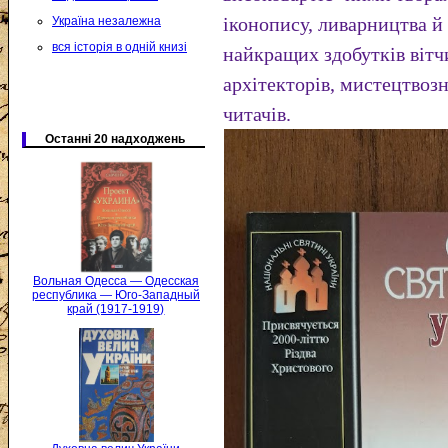
іконопису, ливарництва й
Україна незалежна
вся історія в одній книзі
найкращих здобутків вітчи
архітекторів, мистецтвозн
читачів.
Останні 20 надходжень
Вольная Одесса — Одесская
республика — Юго-Западный
край (1917-1919)