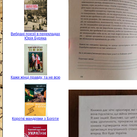
Вибрані поезії в перекладах
Юрія Буряка
Кажи жінці правду, та не всю
Короткі мандрівки з Боготи