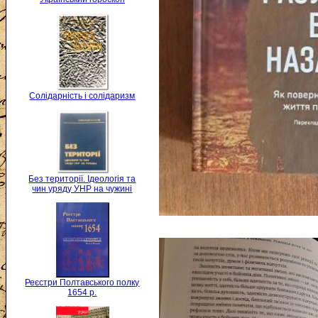
Солідарність і солідаризм
Без території. Ідеологія та
чин уряду УНР на чужині
Реєстри Полтавського полку
1654 р.