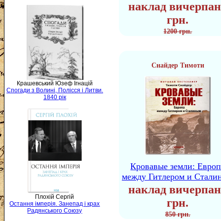
наклад вичерпан
грн.
1200 грн.
Снайдер Тимоти
Крашевський Юзеф Ігнацій
Спогади з Волині, Полісся і Литви.
1840 рік
Кровавые земли: Европ
между Гитлером и Стали
наклад вичерпан
Плохій Сергій
грн.
Остання імперія. Занепад і крах
Радянського Союзу
850 грн.