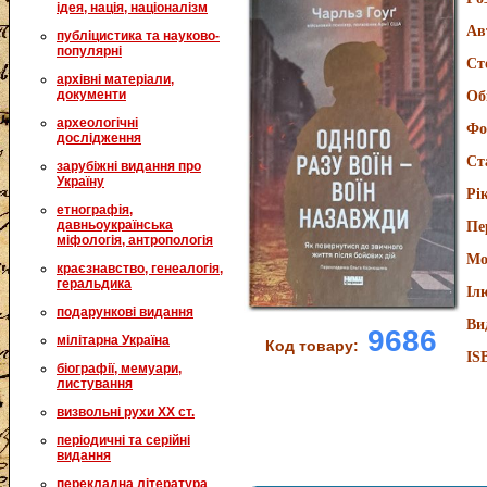
ідея, нація, націоналізм
Ав
публіцистика та науково-
популярні
Ст
архівні матеріали,
документи
Об
археологічні
Фо
дослідження
Ст
зарубіжні видання про
Україну
Рі
етнографія,
давньоукраїнська
Пе
міфологія, антропологія
Мо
краєзнавство, генеалогія,
геральдика
Іл
подарункові видання
Ви
9686
мілітарна Україна
Код товару:
IS
біографії, мемуари,
листування
визвольні рухи XX ст.
періодичні та серійні
видання
перекладна література