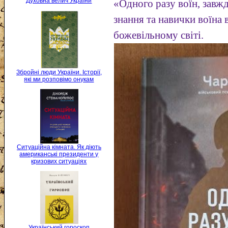
Духовна велич України
«Одного разу воїн, завжд
знання та навички воїна
божевільному світі.
Збройні люди України. Історії,
які ми розповімо онукам
Ситуаційна кімната. Як діють
американські президенти у
кризових ситуаціях
Український гороскоп