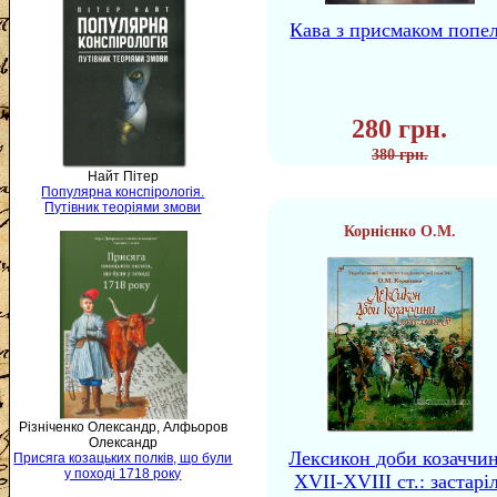
Кава з присмаком попе
280 грн.
380 грн.
Найт Пітер
Популярна конспірологія.
Путівник теоріями змови
Корнієнко О.М.
Різніченко Олександр, Алфьоров
Олександр
Лексикон доби козаччи
Присяга козацьких полків, що були
у поході 1718 року
XVII-XVIII ст.: застаріл