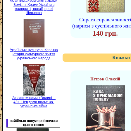
«Святим дивом сяють храми
Божі…» Храми України в
малярстві, поезії, прозі
Шевченка
Спрага справедливост
(нариси з суспільного жи
140 грн.
Українська культура. Коротка
історія культурного життя
Книжки 
українського народа
Петров Олексій
За лаштунками «Волині—
43». Невідома польсько-
українська війна
найбільш популярні книжки
цього тижня