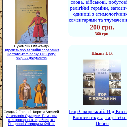
слова, військові, побутов
релігійні терміни, запози
одиниці з етимологічни
коментарями та тлумачен
200 грн.
360 грн.
Сухомлин Олександр
Відомість про залінійні поселення
Шпака І. В.
Полтавського полку 1762 року:
збірник документів
Ігор Сікорський. Від Києв
Осадчий Евгений, Коротя Алексей
Археологія Сумщини. Пам’ятки
Коннектикута, від Неба 
селітроварного виробництва
Небес
Південної Сіверщини XVII ст.