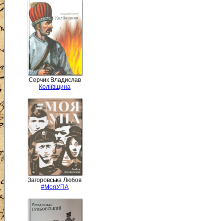
Серчик Владислав
Коліївщина
Загоровська Любов
#МояУПА