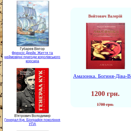
Войтович Валерій
Губарев Віктор
Френсіс Дрейк. Життя та
неймовірні пригоди королівського
корсара
Амазонка. Богиня-Діва-В
1200 грн.
1700 грн.
В'ятрович Володимир
Генерал Кук. Біографія покоління
УПА