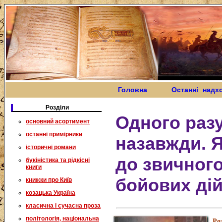
Головна
Останні надх
Розділи
Одного разу
основний асортимент
останні примірники
назавжди. 
історичні романи
до звичного
букіністика та рідкісні
книги
бойових ді
книжки про Київ
козацька Україна
класична і сучасна проза
політологія, національна
Ро