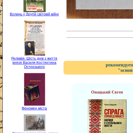
Волинь у Другій світовій війні
Реліквія. Шість днів з життя
князя Василя-Костянтина
рекомендуем
Острозького
"основ
Онацький Євген
Феномен міста