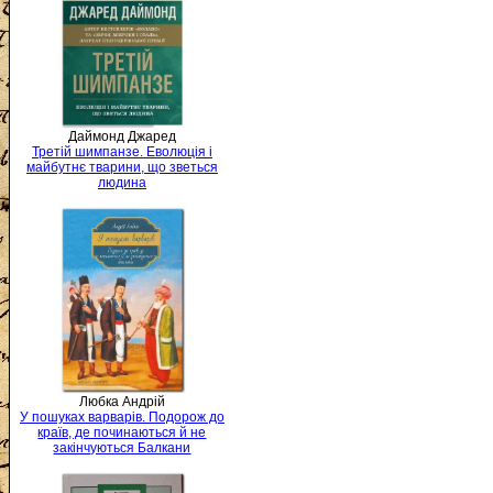
Даймонд Джаред
Третій шимпанзе. Еволюція і
майбутнє тварини, що зветься
людина
Любка Андрій
У пошуках варварів. Подорож до
країв, де починаються й не
закінчуються Балкани