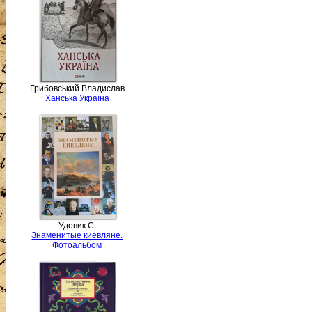
Грибовський Владислав
Ханська Україна
Удовик С.
Знаменитые киевляне.
Фотоальбом