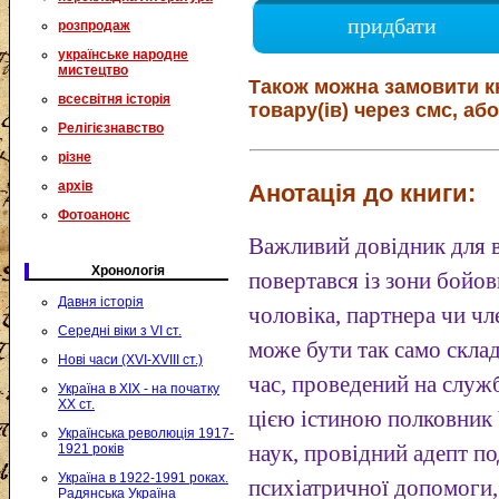
придбати
розпродаж
українське народне
мистецтво
Також можна замовити к
всесвітня історія
товару(ів) через смс, або
Релігієзнавство
різне
архів
Анотація до книги:
Фотоанонс
Важливий довідник для в
Хронологія
повертався із зони бойов
Давня історія
чоловіка, партнера чи чл
Середні віки з VI ст.
може бути так само скла
Нові часи (XVI-XVIII ст.)
час, проведений на служб
Україна в XIX - на початку
XX ст.
цією істиною полковник
Українська революція 1917-
1921 років
наук, провідний адепт по
Україна в 1922-1991 роках.
психіатричної допомоги,
Радянська Україна