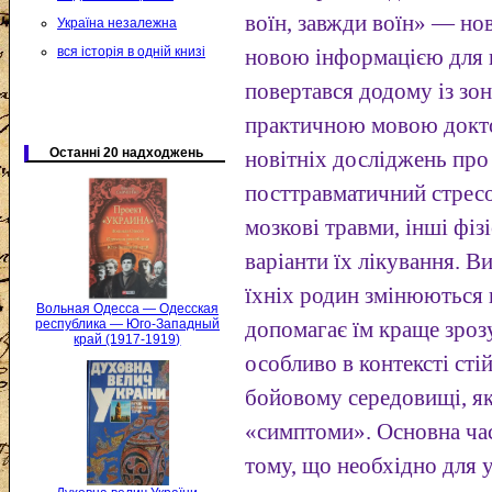
воїн, завжди воїн» — но
Україна незалежна
вся історія в одній книзі
новою інформацією для в
повертався додому із зо
практичною мовою докто
Останні 20 надходжень
новітніх досліджень про
посттравматичний стресо
мозкові травми, інші фізі
варіанти їх лікування. Ви
їхніх родин змінюються п
Вольная Одесса — Одесская
республика — Юго-Западный
допомагає їм краще зроз
край (1917-1919)
особливо в контексті ст
бойовому середовищі, як
«симптоми». Основна час
тому, що необхідно для 